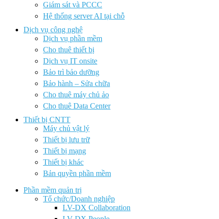
Giám sát và PCCC
Hệ thống server AI tại chỗ
Dịch vụ công nghệ
Dịch vụ phần mềm
Cho thuê thiết bị
Dịch vụ IT onsite
Bảo trì bảo dưỡng
Bảo hành – Sửa chữa
Cho thuê máy chủ ảo
Cho thuê Data Center
Thiết bị CNTT
Máy chủ vật lý
Thiết bị lưu trữ
Thiết bị mạng
Thiết bị khác
Bản quyền phần mềm
Phần mềm quản trị
Tổ chức/Doanh nghiệp
LV-DX Collaboration
LV-DX People