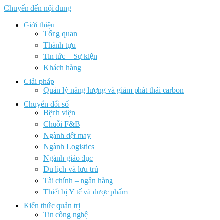
Chuyển đến nội dung
Giới thiệu
Tổng quan
Thành tựu
Tin tức – Sự kiện
Khách hàng
Giải pháp
Quản lý năng lượng và giảm phát thải carbon
Chuyển đổi số
Bệnh viện
Chuỗi F&B
Ngành dệt may
Ngành Logistics
Ngành giáo dục
Du lịch và lưu trú
Tài chính – ngân hàng
Thiết bị Y tế và dược phẩm
Kiến thức quản trị
Tin công nghệ