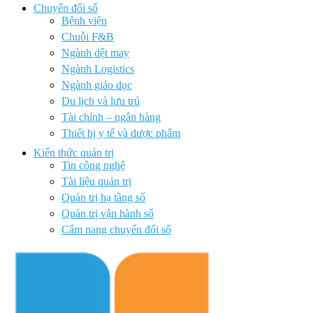
Chuyển đổi số
Bệnh viện
Chuỗi F&B
Ngành dệt may
Ngành Logistics
Ngành giáo dục
Du lịch và lưu trú
Tài chính – ngân hàng
Thiết bị y tế và dược phẩm
Kiến thức quản trị
Tin công nghệ
Tài liệu quản trị
Quản trị hạ tầng số
Quản trị vận hành số
Cẩm nang chuyển đổi số