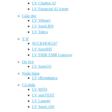
LV Chatbot AI
LV Financial AI Agent
Giáo dục
LV Vebrary
LV SureLRN
LV Tabca
Y tế
SUCKHOE247
LV SureHIS
LV FHIR EMR Gateway
Du lịch
LV SureGO
Ngân hàng
LV eRemittance
Cá nhân
LV MTD
LV sureTEST
LV Lang4v
LV SureLAW