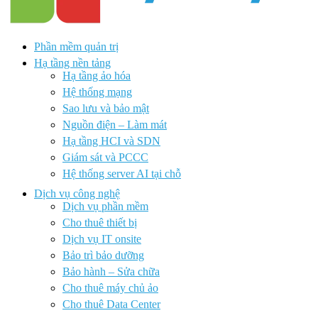
Phần mềm quản trị
Hạ tầng nền tảng
Hạ tầng ảo hóa
Hệ thống mạng
Sao lưu và bảo mật
Nguồn điện – Làm mát
Hạ tầng HCI và SDN
Giám sát và PCCC
Hệ thống server AI tại chỗ
Dịch vụ công nghệ
Dịch vụ phần mềm
Cho thuê thiết bị
Dịch vụ IT onsite
Bảo trì bảo dưỡng
Bảo hành – Sửa chữa
Cho thuê máy chủ ảo
Cho thuê Data Center