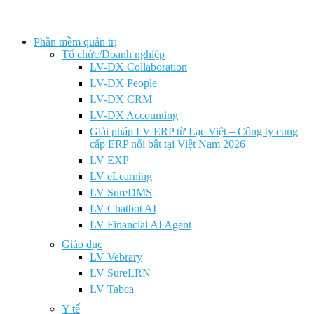
Phần mềm quản trị
Tổ chức/Doanh nghiệp
LV-DX Collaboration
LV-DX People
LV-DX CRM
LV-DX Accounting
Giải pháp LV ERP từ Lạc Việt – Công ty cung
cấp ERP nổi bật tại Việt Nam 2026
LV EXP
LV eLearning
LV SureDMS
LV Chatbot AI
LV Financial AI Agent
Giáo dục
LV Vebrary
LV SureLRN
LV Tabca
Y tế