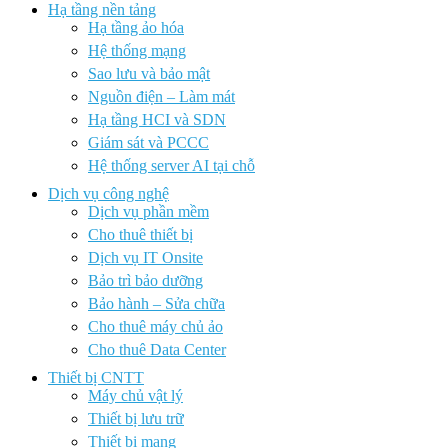
Hạ tầng nền tảng
Hạ tầng ảo hóa
Hệ thống mạng
Sao lưu và bảo mật
Nguồn điện – Làm mát
Hạ tầng HCI và SDN
Giám sát và PCCC
Hệ thống server AI tại chỗ
Dịch vụ công nghệ
Dịch vụ phần mềm
Cho thuê thiết bị
Dịch vụ IT Onsite
Bảo trì bảo dưỡng
Bảo hành – Sửa chữa
Cho thuê máy chủ ảo
Cho thuê Data Center
Thiết bị CNTT
Máy chủ vật lý
Thiết bị lưu trữ
Thiết bị mạng