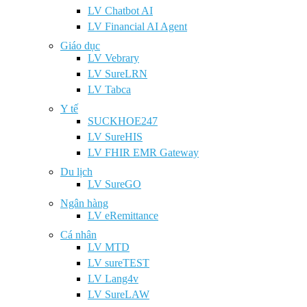
LV Chatbot AI
LV Financial AI Agent
Giáo dục
LV Vebrary
LV SureLRN
LV Tabca
Y tế
SUCKHOE247
LV SureHIS
LV FHIR EMR Gateway
Du lịch
LV SureGO
Ngân hàng
LV eRemittance
Cá nhân
LV MTD
LV sureTEST
LV Lang4v
LV SureLAW