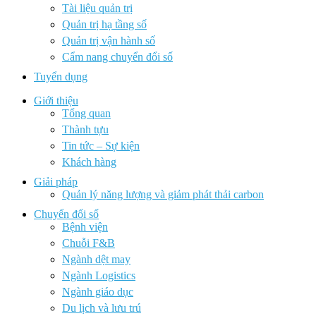
Tài liệu quản trị
Quản trị hạ tầng số
Quản trị vận hành số
Cẩm nang chuyển đổi số
Tuyển dụng
Giới thiệu
Tổng quan
Thành tựu
Tin tức – Sự kiện
Khách hàng
Giải pháp
Quản lý năng lượng và giảm phát thải carbon
Chuyển đổi số
Bệnh viện
Chuỗi F&B
Ngành dệt may
Ngành Logistics
Ngành giáo dục
Du lịch và lưu trú