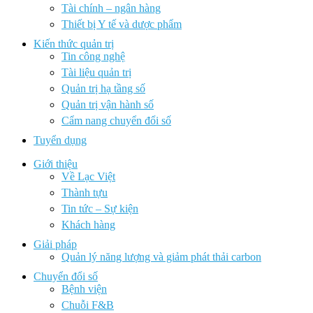
Tài chính – ngân hàng
Thiết bị Y tế và dược phẩm
Kiến thức quản trị
Tin công nghệ
Tài liệu quản trị
Quản trị hạ tầng số
Quản trị vận hành số
Cẩm nang chuyển đổi số
Tuyển dụng
Giới thiệu
Về Lạc Việt
Thành tựu
Tin tức – Sự kiện
Khách hàng
Giải pháp
Quản lý năng lượng và giảm phát thải carbon
Chuyển đổi số
Bệnh viện
Chuỗi F&B