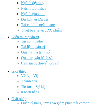
Ngành dệt may
Ngành Logistics
Ngành giáo dục
Du lịch và lưu trú
Tài chính – ngân hàng
Thiết bị y tế và dược phẩm
Kiến thức quản trị
Tin công nghệ
Tài liệu quản trị
Quản trị hạ tầng số
Quản trị vận hành số
Cẩm nang chuyển đổi số
Giới thiệu
Về Lạc Việt
Thành tựu
Tin tức – Sự kiện
Khách hàng
Giải pháp
Quản lý năng lượng và giảm phát thải carbon