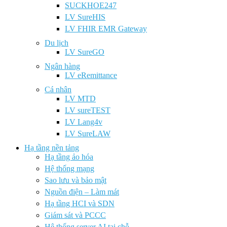
SUCKHOE247
LV SureHIS
LV FHIR EMR Gateway
Du lịch
LV SureGO
Ngân hàng
LV eRemittance
Cá nhân
LV MTD
LV sureTEST
LV Lang4v
LV SureLAW
Hạ tầng nền tảng
Hạ tầng ảo hóa
Hệ thống mạng
Sao lưu và bảo mật
Nguồn điện – Làm mát
Hạ tầng HCI và SDN
Giám sát và PCCC
Hệ thống server AI tại chỗ