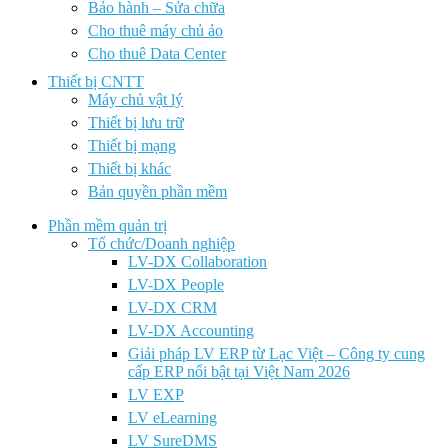
Bảo hành – Sửa chữa
Cho thuê máy chủ ảo
Cho thuê Data Center
Thiết bị CNTT
Máy chủ vật lý
Thiết bị lưu trữ
Thiết bị mạng
Thiết bị khác
Bản quyền phần mềm
Phần mềm quản trị
Tổ chức/Doanh nghiệp
LV-DX Collaboration
LV-DX People
LV-DX CRM
LV-DX Accounting
Giải pháp LV ERP từ Lạc Việt – Công ty cung
cấp ERP nổi bật tại Việt Nam 2026
LV EXP
LV eLearning
LV SureDMS