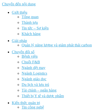
Chuyển đến nội dung
Giới thiệu
Tổng quan
Thành tựu
Tin tức – Sự kiện
Khách hàng
Giải pháp
Quản lý năng lượng và giảm phát thải carbon
Chuyển đổi số
Bệnh viện
Chuỗi F&B
Ngành dệt may
Ngành Logistics
Ngành giáo dục
Du lịch và lưu trú
Tài chính – ngân hàng
Thiết bị Y tế và dược phẩm
Kiến thức quản trị
Tin công nghệ