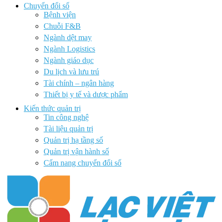
Chuyển đổi số
Bệnh viện
Chuỗi F&B
Ngành dệt may
Ngành Logistics
Ngành giáo dục
Du lịch và lưu trú
Tài chính – ngân hàng
Thiết bị y tế và dược phẩm
Kiến thức quản trị
Tin công nghệ
Tài liệu quản trị
Quản trị hạ tầng số
Quản trị vận hành số
Cẩm nang chuyển đổi số