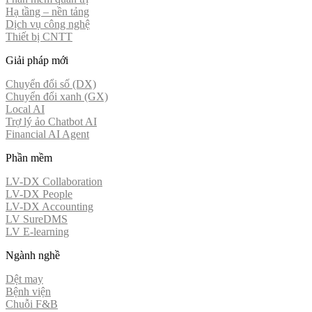
Hạ tầng – nền tảng
Dịch vụ công nghệ
Thiết bị CNTT
Giải pháp mới
Chuyển đổi số (DX)
Chuyển đổi xanh (GX)
Local AI
Trợ lý ảo Chatbot AI
Financial AI Agent
Phần mềm
LV-DX Collaboration
LV-DX People
LV-DX Accounting
LV SureDMS
LV E-learning
Ngành nghề
Dệt may
Bệnh viện
Chuỗi F&B