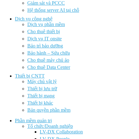
Giám sát và PCCC
Hệ thống server AI tại chỗ
Dịch vụ công nghệ
Dịch vụ phần mềm
Cho thuê thiết bị
Dịch vụ IT onsite
Bảo trì bảo dưỡng
Bảo hành – Sửa chữa
Cho thuê máy chủ ảo
Cho thuê Data Center
Thiết bị CNTT
Máy chủ vật lý
Thiết bị lưu trữ
Thiết bị mạng
Thiết bị khác
Bản quyền phần mềm
Phần mềm quản trị
Tổ chức/Doanh nghiệp
LV-DX Collaboration
LV-DX People