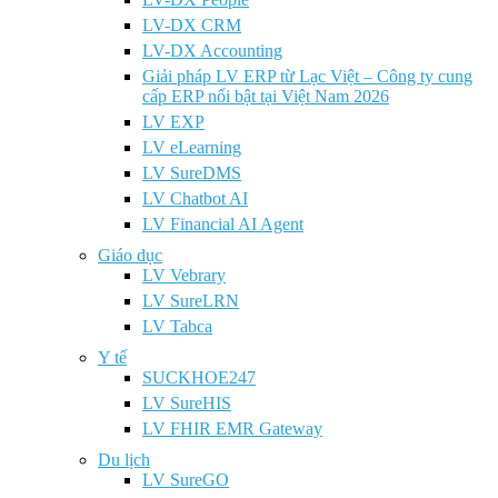
LV-DX CRM
LV-DX Accounting
Giải pháp LV ERP từ Lạc Việt – Công ty cung
cấp ERP nổi bật tại Việt Nam 2026
LV EXP
LV eLearning
LV SureDMS
LV Chatbot AI
LV Financial AI Agent
Giáo dục
LV Vebrary
LV SureLRN
LV Tabca
Y tế
SUCKHOE247
LV SureHIS
LV FHIR EMR Gateway
Du lịch
LV SureGO