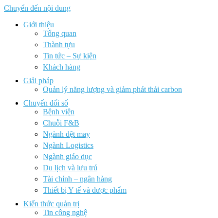
Chuyển đến nội dung
Giới thiệu
Tổng quan
Thành tựu
Tin tức – Sự kiện
Khách hàng
Giải pháp
Quản lý năng lượng và giảm phát thải carbon
Chuyển đổi số
Bệnh viện
Chuỗi F&B
Ngành dệt may
Ngành Logistics
Ngành giáo dục
Du lịch và lưu trú
Tài chính – ngân hàng
Thiết bị Y tế và dược phẩm
Kiến thức quản trị
Tin công nghệ