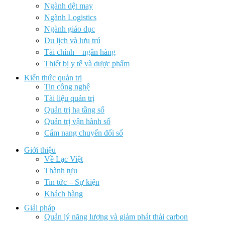
Ngành dệt may
Ngành Logistics
Ngành giáo dục
Du lịch và lưu trú
Tài chính – ngân hàng
Thiết bị y tế và dược phẩm
Kiến thức quản trị
Tin công nghệ
Tài liệu quản trị
Quản trị hạ tầng số
Quản trị vận hành số
Cẩm nang chuyển đổi số
Giới thiệu
Về Lạc Việt
Thành tựu
Tin tức – Sự kiện
Khách hàng
Giải pháp
Quản lý năng lượng và giảm phát thải carbon