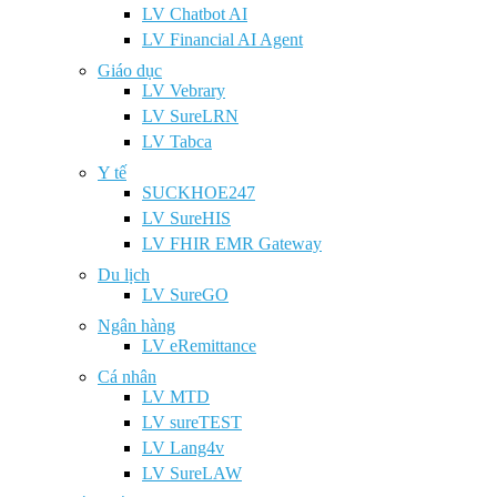
LV Chatbot AI
LV Financial AI Agent
Giáo dục
LV Vebrary
LV SureLRN
LV Tabca
Y tế
SUCKHOE247
LV SureHIS
LV FHIR EMR Gateway
Du lịch
LV SureGO
Ngân hàng
LV eRemittance
Cá nhân
LV MTD
LV sureTEST
LV Lang4v
LV SureLAW