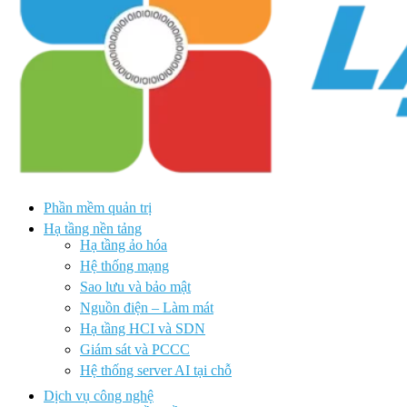
Phần mềm quản trị
Hạ tầng nền tảng
Hạ tầng ảo hóa
Hệ thống mạng
Sao lưu và bảo mật
Nguồn điện – Làm mát
Hạ tầng HCI và SDN
Giám sát và PCCC
Hệ thống server AI tại chỗ
Dịch vụ công nghệ