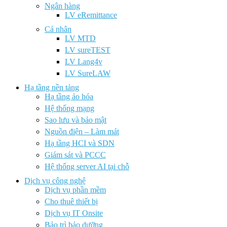
Ngân hàng
LV eRemittance
Cá nhân
LV MTD
LV sureTEST
LV Lang4v
LV SureLAW
Hạ tầng nền tảng
Hạ tầng ảo hóa
Hệ thống mạng
Sao lưu và bảo mật
Nguồn điện – Làm mát
Hạ tầng HCI và SDN
Giám sát và PCCC
Hệ thống server AI tại chỗ
Dịch vụ công nghệ
Dịch vụ phần mềm
Cho thuê thiết bị
Dịch vụ IT Onsite
Bảo trì bảo dưỡng