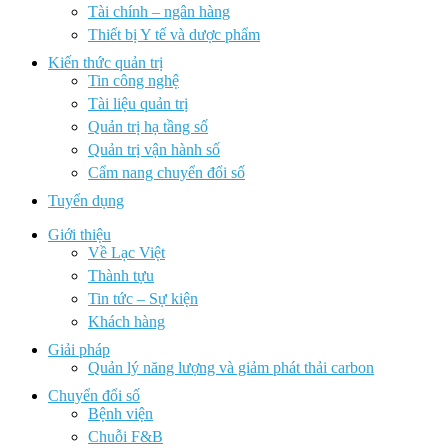
Tài chính – ngân hàng
Thiết bị Y tế và dược phẩm
Kiến thức quản trị
Tin công nghệ
Tài liệu quản trị
Quản trị hạ tầng số
Quản trị vận hành số
Cẩm nang chuyển đổi số
Tuyển dụng
Giới thiệu
Về Lạc Việt
Thành tựu
Tin tức – Sự kiện
Khách hàng
Giải pháp
Quản lý năng lượng và giảm phát thải carbon
Chuyển đổi số
Bệnh viện
Chuỗi F&B