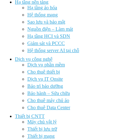
Hạ tầng nền tảng
Hạ tầng ảo hóa
Hệ thống mạng
Sao lưu và bảo mật
Nguồn điện – Làm mát
Hạ tầng HCI và SDN
Giám sát và PCCC
Hệ thống server AI tại chỗ
Dịch vụ công nghệ
Dịch vụ phần mềm
Cho thuê thiết bị
Dịch vụ IT Onsite
Bảo trì bảo dưỡng
Bảo hành – Sửa chữa
Cho thuê máy chủ ảo
Cho thuê Data Center
Thiết bị CNTT
Máy chủ vật lý
Thiết bị lưu trữ
Thiết bị mạng