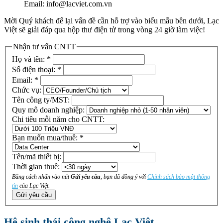
Email: info@lacviet.com.vn
Mời Quý khách để lại vấn đề cần hỗ trợ vào biểu mẫu bên dưới, Lạc
Việt sẽ giải đáp qua hộp thư điện tử trong vòng 24 giờ làm việc!
Nhận tư vấn CNTT
Họ và tên:
*
Số điện thoại:
*
Email:
*
Chức vụ:
Tên công ty/MST:
Quy mô doanh nghiệp:
Chi tiêu mỗi năm cho CNTT:
Bạn muốn mua/thuê:
*
Tên/mã thiết bị:
Thời gian thuê:
Bằng cách nhấn vào nút
Gửi yêu cầu
, bạn đã đồng ý với
Chính sách bảo mật thông
tin
của Lạc Việt.
Gửi yêu cầu
Hệ sinh thái công nghệ Lạc Việt