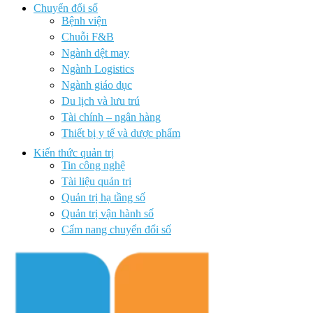
Chuyển đổi số
Bệnh viện
Chuỗi F&B
Ngành dệt may
Ngành Logistics
Ngành giáo dục
Du lịch và lưu trú
Tài chính – ngân hàng
Thiết bị y tế và dược phẩm
Kiến thức quản trị
Tin công nghệ
Tài liệu quản trị
Quản trị hạ tầng số
Quản trị vận hành số
Cẩm nang chuyển đổi số