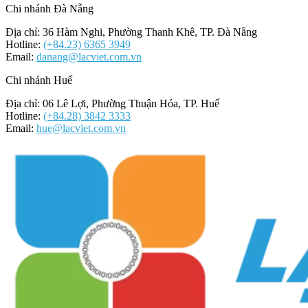
Chi nhánh Đà Nẵng
Địa chỉ: 36 Hàm Nghi, Phường Thanh Khê, TP. Đà Nẵng
Hotline:
(+84.23) 6365 3949
Email:
danang@lacviet.com.vn
Chi nhánh Huế
Địa chỉ: 06 Lê Lợi, Phường Thuận Hóa, TP. Huế
Hotline:
(+84.28) 3842 3333
Email:
hue@lacviet.com.vn