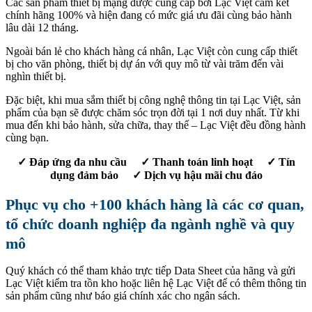
Các sản phẩm thiết bị mạng được cung cấp bởi Lạc Việt cam kết
chính hãng 100% và hiện đang có mức giá ưu đãi cùng bảo hành
lâu dài 12 tháng.
Ngoài bán lẻ cho khách hàng cá nhân, Lạc Việt còn cung cấp thiết
bị cho văn phòng, thiết bị dự án với quy mô từ vài trăm đến vài
nghìn thiết bị.
Đặc biệt, khi mua sắm thiết bị công nghệ thông tin tại Lạc Việt, sản
phẩm của bạn sẽ được chăm sóc trọn đời tại 1 nơi duy nhất. Từ khi
mua đến khi bảo hành, sửa chữa, thay thế – Lạc Việt đều đồng hành
cùng bạn.
✓ Đáp ứng đa nhu cầu ✓ Thanh toán linh hoạt ✓ Tín
dụng đảm bảo ✓ Dịch vụ hậu mãi chu đáo
Phục vụ cho +100 khách hàng là các cơ quan,
tổ chức doanh nghiệp đa ngành nghề và quy
mô
Quý khách có thể tham khảo trực tiếp Data Sheet của hãng và gửi
Lạc Việt kiểm tra tồn kho hoặc liên hệ Lạc Việt để có thêm thông tin
sản phẩm cũng như báo giá chính xác cho ngân sách.