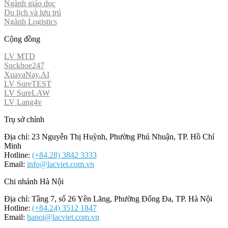
Ngành giáo dục
Du lịch và lưu trú
Ngành Logistics
Cộng đồng
LV MTD
Suckhoe247
XuavaNay.AI
LV SureTEST
LV SureLAW
LV Lang4v
Trụ sở chính
Địa chỉ: 23 Nguyễn Thị Huỳnh, Phường Phú Nhuận, TP. Hồ Chí
Minh
Hotline:
(+84.28) 3842 3333
Email:
info@lacviet.com.vn
Chi nhánh Hà Nội
Địa chỉ: Tầng 7, số 26 Yên Lãng, Phường Đống Đa, TP. Hà Nội
Hotline:
(+84.24) 3512 1847
Email:
hanoi@lacviet.com.vn