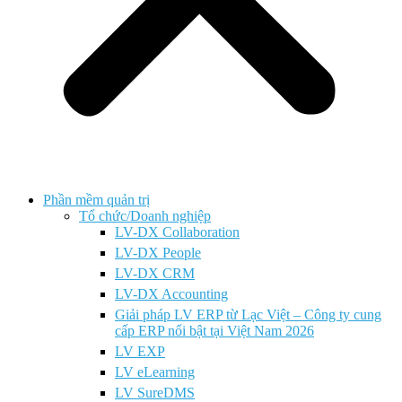
Phần mềm quản trị
Tổ chức/Doanh nghiệp
LV-DX Collaboration
LV-DX People
LV-DX CRM
LV-DX Accounting
Giải pháp LV ERP từ Lạc Việt – Công ty cung
cấp ERP nổi bật tại Việt Nam 2026
LV EXP
LV eLearning
LV SureDMS