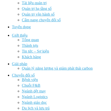
Tài liệu quản trị
Quản trị hạ tầng số
Quản trị vận hành số
Cẩm nang chuyển đổi số
Tuyển dụng
Giới thiệu
Tổng quan
Thành tựu
Tin tức – Sự kiện
Khách hàng
Giải pháp
Quản lý năng lượng và giảm phát thải carbon
Chuyển đổi số
Bệnh viện
Chuỗi F&B
Ngành dệt may
Ngành Logistics
Ngành giáo dục
Du lịch và lưu trú