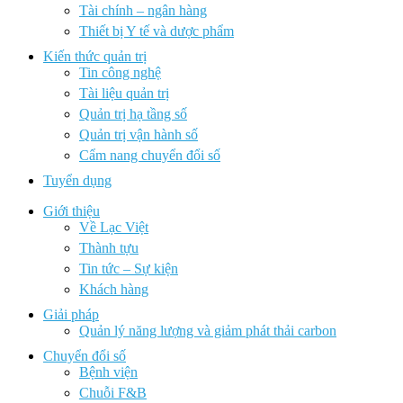
Tài chính – ngân hàng
Thiết bị Y tế và dược phẩm
Kiến thức quản trị
Tin công nghệ
Tài liệu quản trị
Quản trị hạ tầng số
Quản trị vận hành số
Cẩm nang chuyển đổi số
Tuyển dụng
Giới thiệu
Về Lạc Việt
Thành tựu
Tin tức – Sự kiện
Khách hàng
Giải pháp
Quản lý năng lượng và giảm phát thải carbon
Chuyển đổi số
Bệnh viện
Chuỗi F&B