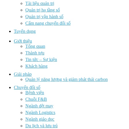
Tài liệu quản trị
Quản trị hạ tầng số
Quản trị vận hành số
Cẩm nang chuyển đổi số
Tuyển dụng
Giới thiệu
Tổng quan
Thành tựu
Tin tức – Sự kiện
Khách hàng
Giải pháp
Quản lý năng lượng và giảm phát thải carbon
Chuyển đổi số
Bệnh viện
Chuỗi F&B
Ngành dệt may
Ngành Logistics
Ngành giáo dục
Du lịch và lưu trú