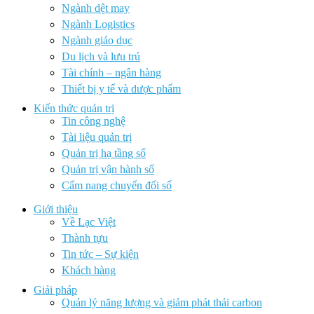
Ngành dệt may
Ngành Logistics
Ngành giáo dục
Du lịch và lưu trú
Tài chính – ngân hàng
Thiết bị y tế và dược phẩm
Kiến thức quản trị
Tin công nghệ
Tài liệu quản trị
Quản trị hạ tầng số
Quản trị vận hành số
Cẩm nang chuyển đổi số
Giới thiệu
Về Lạc Việt
Thành tựu
Tin tức – Sự kiện
Khách hàng
Giải pháp
Quản lý năng lượng và giảm phát thải carbon