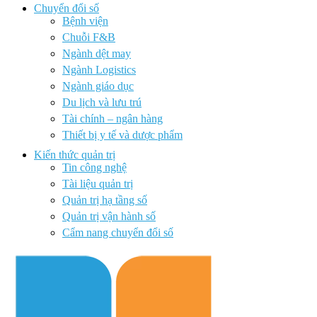
Chuyển đổi số
Bệnh viện
Chuỗi F&B
Ngành dệt may
Ngành Logistics
Ngành giáo dục
Du lịch và lưu trú
Tài chính – ngân hàng
Thiết bị y tế và dược phẩm
Kiến thức quản trị
Tin công nghệ
Tài liệu quản trị
Quản trị hạ tầng số
Quản trị vận hành số
Cẩm nang chuyển đổi số