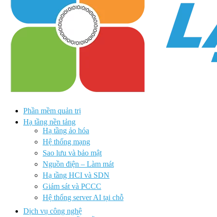
Phần mềm quản trị
Hạ tầng nền tảng
Hạ tầng ảo hóa
Hệ thống mạng
Sao lưu và bảo mật
Nguồn điện – Làm mát
Hạ tầng HCI và SDN
Giám sát và PCCC
Hệ thống server AI tại chỗ
Dịch vụ công nghệ