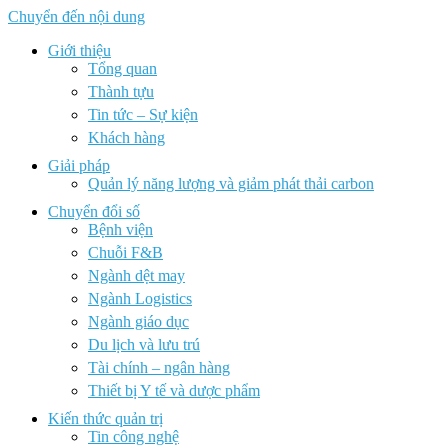
Chuyển đến nội dung
Giới thiệu
Tổng quan
Thành tựu
Tin tức – Sự kiện
Khách hàng
Giải pháp
Quản lý năng lượng và giảm phát thải carbon
Chuyển đổi số
Bệnh viện
Chuỗi F&B
Ngành dệt may
Ngành Logistics
Ngành giáo dục
Du lịch và lưu trú
Tài chính – ngân hàng
Thiết bị Y tế và dược phẩm
Kiến thức quản trị
Tin công nghệ