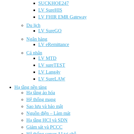
SUCKHOE247
LV SureHIS
LV FHIR EMR Gateway
Du lịch
LV SureGO
Ngân hàng
LV eRemittance
Cá nhân
LV MTD
LV sureTEST
LV Lang4v
LV SureLAW
Hạ tầng nền tảng
Hạ tầng ảo hóa
Hệ thống mạng
Sao lưu và bảo mật
Nguồn điện – Làm mát
Hạ tầng HCI và SDN
Giám sát và PCCC
Hệ thống server AI tại chỗ