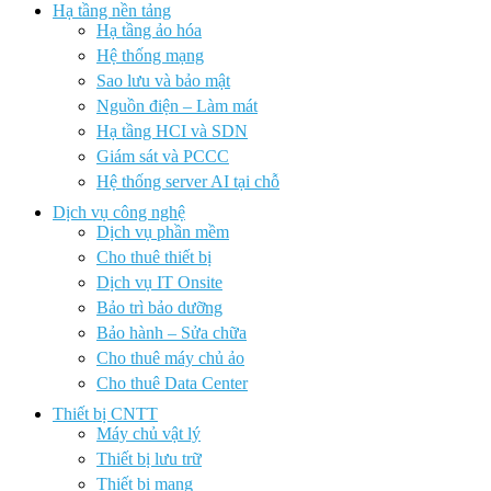
Hạ tầng nền tảng
Hạ tầng ảo hóa
Hệ thống mạng
Sao lưu và bảo mật
Nguồn điện – Làm mát
Hạ tầng HCI và SDN
Giám sát và PCCC
Hệ thống server AI tại chỗ
Dịch vụ công nghệ
Dịch vụ phần mềm
Cho thuê thiết bị
Dịch vụ IT Onsite
Bảo trì bảo dưỡng
Bảo hành – Sửa chữa
Cho thuê máy chủ ảo
Cho thuê Data Center
Thiết bị CNTT
Máy chủ vật lý
Thiết bị lưu trữ
Thiết bị mạng