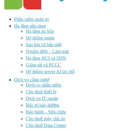
Phần mềm quản trị
Hạ tầng nền tảng
Hạ tầng ảo hóa
Hệ thống mạng
Sao lưu và bảo mật
Nguồn điện – Làm mát
Hạ tầng HCI và SDN
Giám sát và PCCC
Hệ thống server AI tại chỗ
Dịch vụ công nghệ
Dịch vụ phần mềm
Cho thuê thiết bị
Dịch vụ IT onsite
Bảo trì bảo dưỡng
Bảo hành – Sửa chữa
Cho thuê máy chủ ảo
Cho thuê Data Center