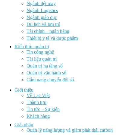
Ngành dệt may
Ngành Logistics
Ngành giáo dục
Du lịch và lưu trú
Tài chính – ngân hàng
Thiết bị y tế và dược phẩm
Kiến thức quản trị
Tin công nghệ
Tài liệu quản trị
Quản trị hạ tầng số
Quản trị vận hành số
Cẩm nang chuyển đổi số
Giới thiệu
Về Lạc Việt
Thành tựu
Tin tức – Sự kiện
Khách hàng
Giải pháp
Quản lý năng lượng và giảm phát thải carbon