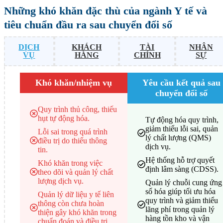
Những khó khăn đặc thù của ngành Y tế và
tiêu chuẩn đầu ra sau chuyển đổi số
DỊCH
KHÁCH
TÀI
NHÂN
VỤ
HÀNG
CHÍNH
SỰ
Khó khăn/nhiệm vụ
Yêu cầu kết quả sau
chuyển đổi số
Quy trình thủ công, thiếu
hụt tự động hóa.
Tự động hóa quy trình,
giảm thiểu lỗi sai, quản
Lỗi sai trong quá trình
lý chất lượng (QMS)
điều trị do thiếu thông
dịch vụ.
tin.
Hệ thống hỗ trợ quyết
Khó khăn trong việc
định lâm sàng (CDSS).
theo dõi và quản lý chất
lượng dịch vụ.
Quản lý chuỗi cung ứng
số hóa giúp tối ưu hóa
Quản lý dữ liệu y tế liên
quy trình và giảm thiểu
thông còn chưa hoàn
lãng phí trong quản lý
thiện gây khó khăn trong
hàng tồn kho và vận
chuẩn đoán và điều trị.