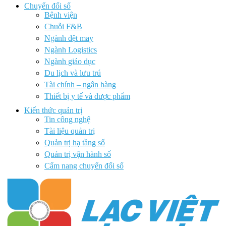
Chuyển đổi số
Bệnh viện
Chuỗi F&B
Ngành dệt may
Ngành Logistics
Ngành giáo dục
Du lịch và lưu trú
Tài chính – ngân hàng
Thiết bị y tế và dược phẩm
Kiến thức quản trị
Tin công nghệ
Tài liệu quản trị
Quản trị hạ tầng số
Quản trị vận hành số
Cẩm nang chuyển đổi số