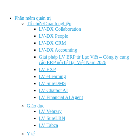
Phần mềm quản trị
Tổ chức/Doanh nghiệp
LV-DX Collaboration
LV-DX People
LV-DX CRM
LV-DX Accounting
Giải pháp LV ERP từ Lạc Việt – Công ty cung
cấp ERP nổi bật tại Việt Nam 2026
LV EXP
LV eLearning
LV SureDMS
LV Chatbot AI
LV Financial AI Agent
Giáo dục
LV Vebrary
LV SureLRN
LV Tabca
Y tế