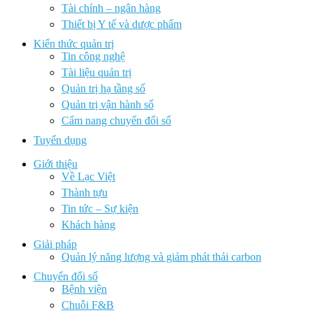
Tài chính – ngân hàng
Thiết bị Y tế và dược phẩm
Kiến thức quản trị
Tin công nghệ
Tài liệu quản trị
Quản trị hạ tầng số
Quản trị vận hành số
Cẩm nang chuyển đổi số
Tuyển dụng
Giới thiệu
Về Lạc Việt
Thành tựu
Tin tức – Sự kiện
Khách hàng
Giải pháp
Quản lý năng lượng và giảm phát thải carbon
Chuyển đổi số
Bệnh viện
Chuỗi F&B