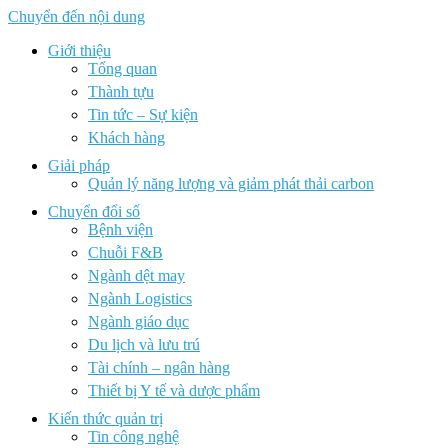
Chuyển đến nội dung
Giới thiệu
Tổng quan
Thành tựu
Tin tức – Sự kiện
Khách hàng
Giải pháp
Quản lý năng lượng và giảm phát thải carbon
Chuyển đổi số
Bệnh viện
Chuỗi F&B
Ngành dệt may
Ngành Logistics
Ngành giáo dục
Du lịch và lưu trú
Tài chính – ngân hàng
Thiết bị Y tế và dược phẩm
Kiến thức quản trị
Tin công nghệ