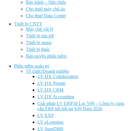
Bảo hành – Sửa chữa
Cho thuê máy chủ ảo
Cho thuê Data Center
Thiết bị CNTT
Máy chủ vật lý
Thiết bị lưu trữ
Thiết bị mạng
Thiết bị khác
Bản quyền phần mềm
Phần mềm quản trị
Tổ chức/Doanh nghiệp
LV-DX Collaboration
LV-DX People
LV-DX CRM
LV-DX Accounting
Giải pháp LV ERP từ Lạc Việt – Công ty cung
cấp ERP nổi bật tại Việt Nam 2026
LV EXP
LV eLearning
LV SureDMS