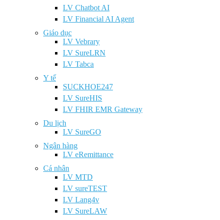
LV Chatbot AI
LV Financial AI Agent
Giáo dục
LV Vebrary
LV SureLRN
LV Tabca
Y tế
SUCKHOE247
LV SureHIS
LV FHIR EMR Gateway
Du lịch
LV SureGO
Ngân hàng
LV eRemittance
Cá nhân
LV MTD
LV sureTEST
LV Lang4v
LV SureLAW