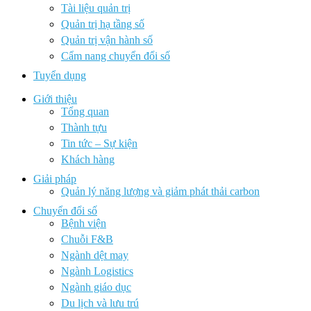
Tài liệu quản trị
Quản trị hạ tầng số
Quản trị vận hành số
Cẩm nang chuyển đổi số
Tuyển dụng
Giới thiệu
Tổng quan
Thành tựu
Tin tức – Sự kiện
Khách hàng
Giải pháp
Quản lý năng lượng và giảm phát thải carbon
Chuyển đổi số
Bệnh viện
Chuỗi F&B
Ngành dệt may
Ngành Logistics
Ngành giáo dục
Du lịch và lưu trú