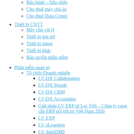
Bảo hành – Sửa chữa
Cho thuê máy chủ ảo
Cho thuê Data Center
Thiết bị CNTT
Máy chủ vật lý
Thiết bị lưu trữ
Thiết bị mạng
Thiết bị khác
Bản quyền phần mềm
Phần mềm quản trị
Tổ chức/Doanh nghiệp
LV-DX Collaboration
LV-DX People
LV-DX CRM
LV-DX Accounting
Giải pháp LV ERP từ Lạc Việt – Công ty cung
cấp ERP nổi bật tại Việt Nam 2026
LV EXP
LV eLearning
LV SureDMS