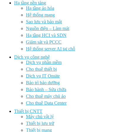
Hạ tầng nền tảng
Hạ tầng ảo hóa
Hệ thống mạng
Sao lưu và bảo mật
Nguồn điện – Làm mát
Hạ tầng HCI và SDN
Giám sát và PCCC
Hệ thống server AI tại chỗ
Dịch vụ công nghệ
Dịch vụ phần mềm
Cho thuê thiết bị
Dịch vụ IT Onsite
Bảo trì bảo dưỡng
Bảo hành – Sửa chữa
Cho thuê máy chủ ảo
Cho thuê Data Center
Thiết bị CNTT
Máy chủ vật lý
Thiết bị lưu trữ
Thiết bị mạng