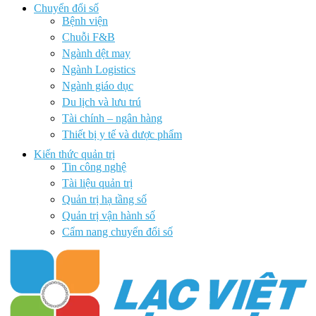
Chuyển đổi số
Bệnh viện
Chuỗi F&B
Ngành dệt may
Ngành Logistics
Ngành giáo dục
Du lịch và lưu trú
Tài chính – ngân hàng
Thiết bị y tế và dược phẩm
Kiến thức quản trị
Tin công nghệ
Tài liệu quản trị
Quản trị hạ tầng số
Quản trị vận hành số
Cẩm nang chuyển đổi số