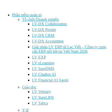
Phần mềm quản trị
Tổ chức/Doanh nghiệp
LV-DX Collaboration
LV-DX People
LV-DX CRM
LV-DX Accounting
Giải pháp LV ERP từ Lạc Việt – Công ty cung
cấp ERP nổi bật tại Việt Nam 2026
LV EXP
LV eLearning
LV SureDMS
LV Chatbot AI
LV Financial AI Agent
Giáo dục
LV Vebrary
LV SureLRN
LV Tabca
Y tế