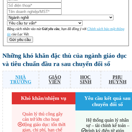
Bằng cách nhấn vào nút
Gửi yêu cầu
, bạn đã đồng ý với
Chính sách bảo mật thông
tin
của Lạc Việt.
Gửi yêu cầu
Những khó khăn đặc thù của ngành giáo dục
và tiêu chuẩn đầu ra sau chuyển đổi số
NHÀ
GIÁO
HỌC
PHỤ
TRƯỜNG
VIÊN
SINH
HUYNH
Khó khăn/nhiệm vụ
Yêu cầu kết quả sau
chuyển đổi số
Quản lý thủ công gây
cản trở lớn cho hoạt
Hệ thống quản lý nhân
động giáo dục: tốn thời
sự – tài chính kế toán –
gian, chi phí, hạn chế
trình ký điện tử giúp