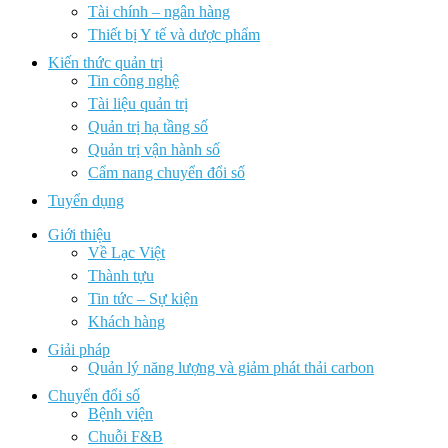
Tài chính – ngân hàng
Thiết bị Y tế và dược phẩm
Kiến thức quản trị
Tin công nghệ
Tài liệu quản trị
Quản trị hạ tầng số
Quản trị vận hành số
Cẩm nang chuyển đổi số
Tuyển dụng
Giới thiệu
Về Lạc Việt
Thành tựu
Tin tức – Sự kiện
Khách hàng
Giải pháp
Quản lý năng lượng và giảm phát thải carbon
Chuyển đổi số
Bệnh viện
Chuỗi F&B