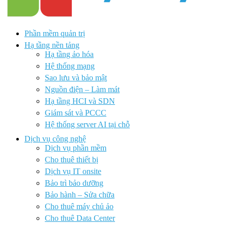
Phần mềm quản trị
Hạ tầng nền tảng
Hạ tầng ảo hóa
Hệ thống mạng
Sao lưu và bảo mật
Nguồn điện – Làm mát
Hạ tầng HCI và SDN
Giám sát và PCCC
Hệ thống server AI tại chỗ
Dịch vụ công nghệ
Dịch vụ phần mềm
Cho thuê thiết bị
Dịch vụ IT onsite
Bảo trì bảo dưỡng
Bảo hành – Sửa chữa
Cho thuê máy chủ ảo
Cho thuê Data Center