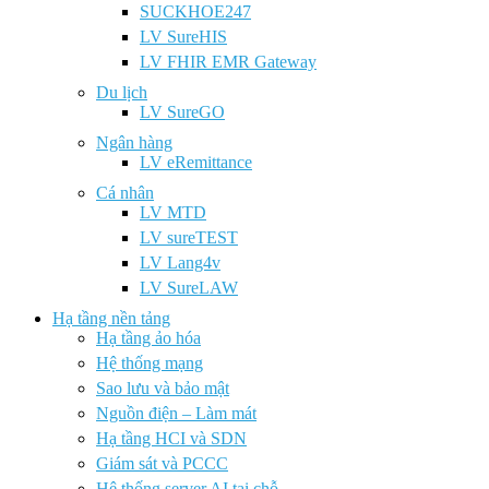
SUCKHOE247
LV SureHIS
LV FHIR EMR Gateway
Du lịch
LV SureGO
Ngân hàng
LV eRemittance
Cá nhân
LV MTD
LV sureTEST
LV Lang4v
LV SureLAW
Hạ tầng nền tảng
Hạ tầng ảo hóa
Hệ thống mạng
Sao lưu và bảo mật
Nguồn điện – Làm mát
Hạ tầng HCI và SDN
Giám sát và PCCC
Hệ thống server AI tại chỗ