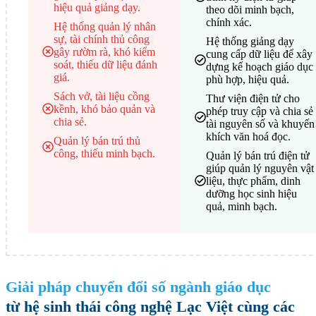
hiệu quả giảng dạy.
theo dõi minh bạch,
chính xác.
Hệ thống quản lý nhân
sự, tài chính thủ công
Hệ thống giảng dạy
gây rườm rà, khó kiểm
cung cấp dữ liệu để xây
soát, thiếu dữ liệu đánh
dựng kế hoạch giáo dục
giá.
phù hợp, hiệu quả.
Sách vở, tài liệu cồng
Thư viện điện tử cho
kềnh, khó bảo quản và
phép truy cập và chia sẻ
chia sẻ.
tài nguyên số và khuyến
khích văn hoá đọc.
Quản lý bán trú thủ
công, thiếu minh bạch.
Quản lý bán trú điện tử
giúp quản lý nguyên vật
liệu, thực phẩm, dinh
dưỡng học sinh hiệu
quả, minh bạch.
Giải pháp chuyển đổi số ngành giáo dục
từ hệ sinh thái công nghệ Lạc Việt​ cùng các