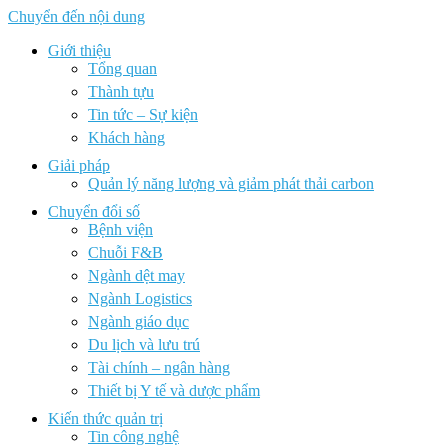
Chuyển đến nội dung
Giới thiệu
Tổng quan
Thành tựu
Tin tức – Sự kiện
Khách hàng
Giải pháp
Quản lý năng lượng và giảm phát thải carbon
Chuyển đổi số
Bệnh viện
Chuỗi F&B
Ngành dệt may
Ngành Logistics
Ngành giáo dục
Du lịch và lưu trú
Tài chính – ngân hàng
Thiết bị Y tế và dược phẩm
Kiến thức quản trị
Tin công nghệ