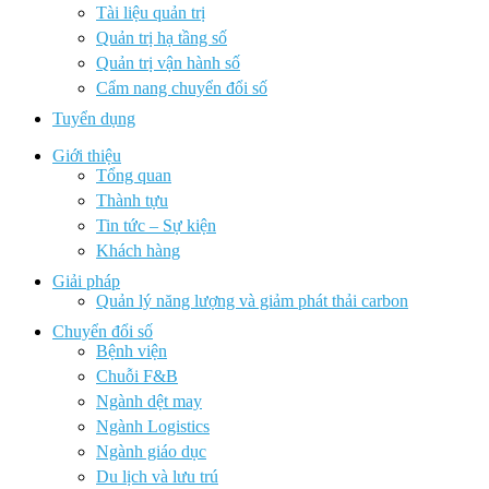
Tài liệu quản trị
Quản trị hạ tầng số
Quản trị vận hành số
Cẩm nang chuyển đổi số
Tuyển dụng
Giới thiệu
Tổng quan
Thành tựu
Tin tức – Sự kiện
Khách hàng
Giải pháp
Quản lý năng lượng và giảm phát thải carbon
Chuyển đổi số
Bệnh viện
Chuỗi F&B
Ngành dệt may
Ngành Logistics
Ngành giáo dục
Du lịch và lưu trú