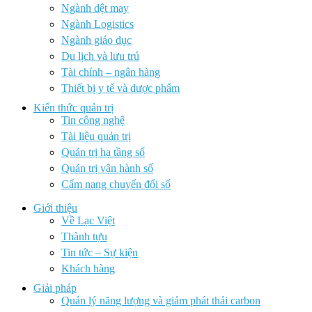
Ngành dệt may
Ngành Logistics
Ngành giáo dục
Du lịch và lưu trú
Tài chính – ngân hàng
Thiết bị y tế và dược phẩm
Kiến thức quản trị
Tin công nghệ
Tài liệu quản trị
Quản trị hạ tầng số
Quản trị vận hành số
Cẩm nang chuyển đổi số
Giới thiệu
Về Lạc Việt
Thành tựu
Tin tức – Sự kiện
Khách hàng
Giải pháp
Quản lý năng lượng và giảm phát thải carbon