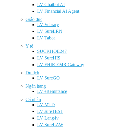
LV Chatbot AI
LV Financial AI Agent
Giáo dục
LV Vebrary
LV SureLRN
LV Tabca
Y tế
SUCKHOE247
LV SureHIS
LV FHIR EMR Gateway
Du lịch
LV SureGO
Ngân hàng
LV eRemittance
Cá nhân
LV MTD
LV sureTEST
LV Lang4v
LV SureLAW