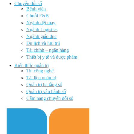
Chuyển đổi số
Bệnh viện
Chuỗi F&B
Ngành dệt may
Ngành Logistics
Ngành giáo dục
Du lịch và lưu trú
Tài chính – ngân hàng
Thiết bị y tế và dược phẩm
Kiến thức quản trị
Tin công nghệ
Tài liệu quản trị
Quản trị hạ tầng số
Quản trị vận hành số
Cẩm nang chuyển đổi số