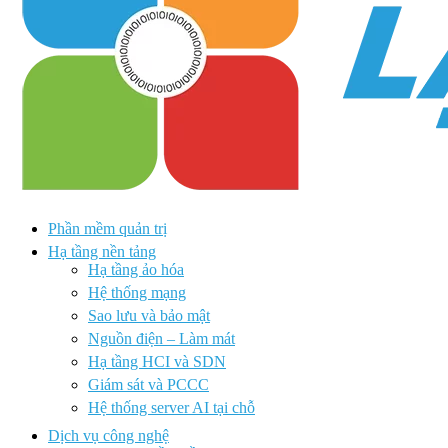
Phần mềm quản trị
Hạ tầng nền tảng
Hạ tầng ảo hóa
Hệ thống mạng
Sao lưu và bảo mật
Nguồn điện – Làm mát
Hạ tầng HCI và SDN
Giám sát và PCCC
Hệ thống server AI tại chỗ
Dịch vụ công nghệ