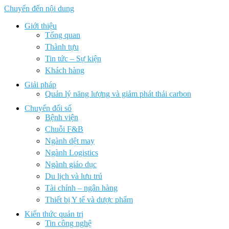
Chuyển đến nội dung
Giới thiệu
Tổng quan
Thành tựu
Tin tức – Sự kiện
Khách hàng
Giải pháp
Quản lý năng lượng và giảm phát thải carbon
Chuyển đổi số
Bệnh viện
Chuỗi F&B
Ngành dệt may
Ngành Logistics
Ngành giáo dục
Du lịch và lưu trú
Tài chính – ngân hàng
Thiết bị Y tế và dược phẩm
Kiến thức quản trị
Tin công nghệ