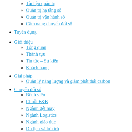
Tài liệu quản trị
Quản trị hạ tầng số
Quản trị vận hành số
Cẩm nang chuyển đổi số
Tuyển dụng
Giới thiệu
Tổng quan
Thành tựu
Tin tức – Sự kiện
Khách hàng
Giải pháp
Quản lý năng lượng và giảm phát thải carbon
Chuyển đổi số
Bệnh viện
Chuỗi F&B
Ngành dệt may
Ngành Logistics
Ngành giáo dục
Du lịch và lưu trú