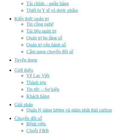
Tài chính – ngân hàng
Thiết bị Y tế và dược phẩm
Kiến thức quản trị
Tin công nghệ
Tài liệu quản trị
Quản trị hạ tầng số
Quản trị vận hành số
Cẩm nang chuyển đổi số
Tuyển dụng
Giới thiệu
Về Lạc Việt
Thành tựu
Tin tức – Sự kiện
Khách hàng
Giải pháp
Quản lý năng lượng và giảm phát thải carbon
Chuyển đổi số
Bệnh viện
Chuỗi F&B