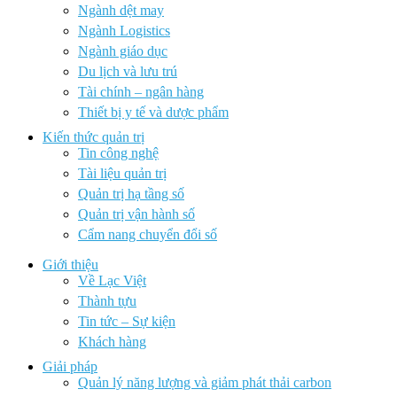
Ngành dệt may
Ngành Logistics
Ngành giáo dục
Du lịch và lưu trú
Tài chính – ngân hàng
Thiết bị y tế và dược phẩm
Kiến thức quản trị
Tin công nghệ
Tài liệu quản trị
Quản trị hạ tầng số
Quản trị vận hành số
Cẩm nang chuyển đổi số
Giới thiệu
Về Lạc Việt
Thành tựu
Tin tức – Sự kiện
Khách hàng
Giải pháp
Quản lý năng lượng và giảm phát thải carbon