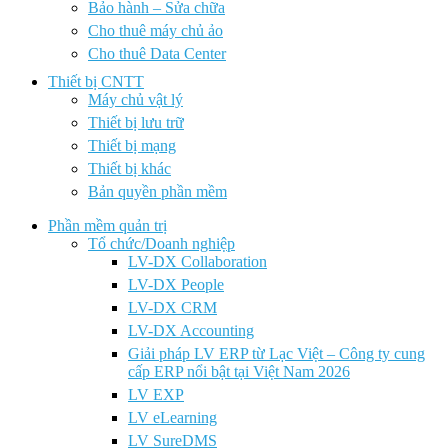
Bảo hành – Sửa chữa
Cho thuê máy chủ ảo
Cho thuê Data Center
Thiết bị CNTT
Máy chủ vật lý
Thiết bị lưu trữ
Thiết bị mạng
Thiết bị khác
Bản quyền phần mềm
Phần mềm quản trị
Tổ chức/Doanh nghiệp
LV-DX Collaboration
LV-DX People
LV-DX CRM
LV-DX Accounting
Giải pháp LV ERP từ Lạc Việt – Công ty cung
cấp ERP nổi bật tại Việt Nam 2026
LV EXP
LV eLearning
LV SureDMS