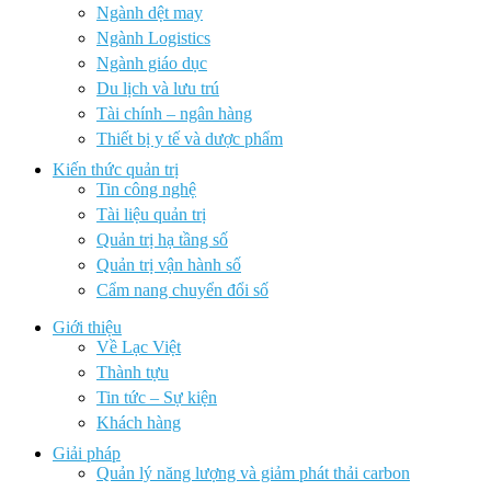
Ngành dệt may
Ngành Logistics
Ngành giáo dục
Du lịch và lưu trú
Tài chính – ngân hàng
Thiết bị y tế và dược phẩm
Kiến thức quản trị
Tin công nghệ
Tài liệu quản trị
Quản trị hạ tầng số
Quản trị vận hành số
Cẩm nang chuyển đổi số
Giới thiệu
Về Lạc Việt
Thành tựu
Tin tức – Sự kiện
Khách hàng
Giải pháp
Quản lý năng lượng và giảm phát thải carbon