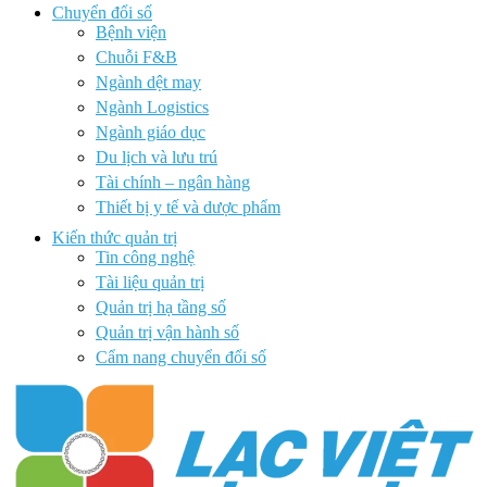
Chuyển đổi số
Bệnh viện
Chuỗi F&B
Ngành dệt may
Ngành Logistics
Ngành giáo dục
Du lịch và lưu trú
Tài chính – ngân hàng
Thiết bị y tế và dược phẩm
Kiến thức quản trị
Tin công nghệ
Tài liệu quản trị
Quản trị hạ tầng số
Quản trị vận hành số
Cẩm nang chuyển đổi số