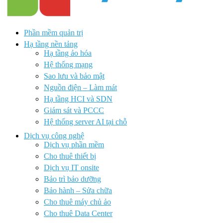
Phần mềm quản trị
Hạ tầng nền tảng
Hạ tầng ảo hóa
Hệ thống mạng
Sao lưu và bảo mật
Nguồn điện – Làm mát
Hạ tầng HCI và SDN
Giám sát và PCCC
Hệ thống server AI tại chỗ
Dịch vụ công nghệ
Dịch vụ phần mềm
Cho thuê thiết bị
Dịch vụ IT onsite
Bảo trì bảo dưỡng
Bảo hành – Sửa chữa
Cho thuê máy chủ ảo
Cho thuê Data Center