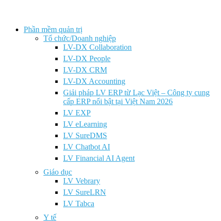
Phần mềm quản trị
Tổ chức/Doanh nghiệp
LV-DX Collaboration
LV-DX People
LV-DX CRM
LV-DX Accounting
Giải pháp LV ERP từ Lạc Việt – Công ty cung
cấp ERP nổi bật tại Việt Nam 2026
LV EXP
LV eLearning
LV SureDMS
LV Chatbot AI
LV Financial AI Agent
Giáo dục
LV Vebrary
LV SureLRN
LV Tabca
Y tế