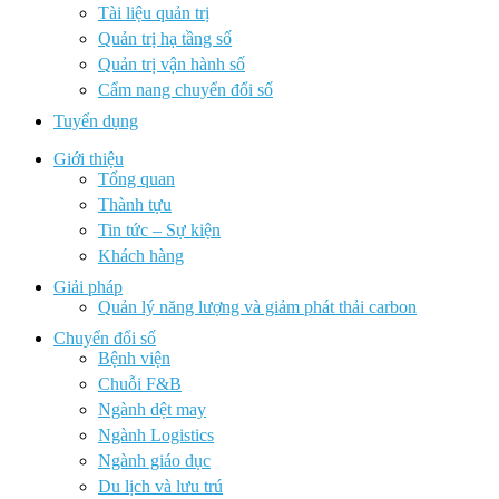
Tài liệu quản trị
Quản trị hạ tầng số
Quản trị vận hành số
Cẩm nang chuyển đổi số
Tuyển dụng
Giới thiệu
Tổng quan
Thành tựu
Tin tức – Sự kiện
Khách hàng
Giải pháp
Quản lý năng lượng và giảm phát thải carbon
Chuyển đổi số
Bệnh viện
Chuỗi F&B
Ngành dệt may
Ngành Logistics
Ngành giáo dục
Du lịch và lưu trú