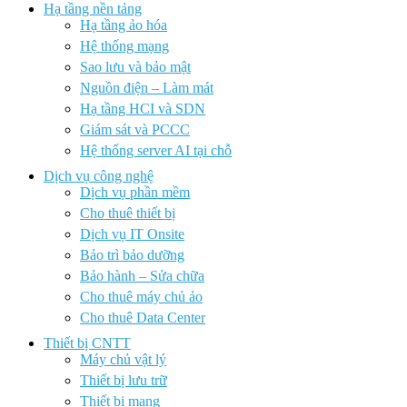
Hạ tầng nền tảng
Hạ tầng ảo hóa
Hệ thống mạng
Sao lưu và bảo mật
Nguồn điện – Làm mát
Hạ tầng HCI và SDN
Giám sát và PCCC
Hệ thống server AI tại chỗ
Dịch vụ công nghệ
Dịch vụ phần mềm
Cho thuê thiết bị
Dịch vụ IT Onsite
Bảo trì bảo dưỡng
Bảo hành – Sửa chữa
Cho thuê máy chủ ảo
Cho thuê Data Center
Thiết bị CNTT
Máy chủ vật lý
Thiết bị lưu trữ
Thiết bị mạng