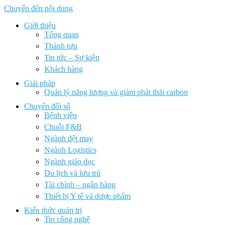
Chuyển đến nội dung
Giới thiệu
Tổng quan
Thành tựu
Tin tức – Sự kiện
Khách hàng
Giải pháp
Quản lý năng lượng và giảm phát thải carbon
Chuyển đổi số
Bệnh viện
Chuỗi F&B
Ngành dệt may
Ngành Logistics
Ngành giáo dục
Du lịch và lưu trú
Tài chính – ngân hàng
Thiết bị Y tế và dược phẩm
Kiến thức quản trị
Tin công nghệ