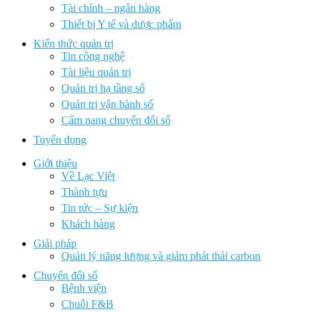
Tài chính – ngân hàng
Thiết bị Y tế và dược phẩm
Kiến thức quản trị
Tin công nghệ
Tài liệu quản trị
Quản trị hạ tầng số
Quản trị vận hành số
Cẩm nang chuyển đổi số
Tuyển dụng
Giới thiệu
Về Lạc Việt
Thành tựu
Tin tức – Sự kiện
Khách hàng
Giải pháp
Quản lý năng lượng và giảm phát thải carbon
Chuyển đổi số
Bệnh viện
Chuỗi F&B