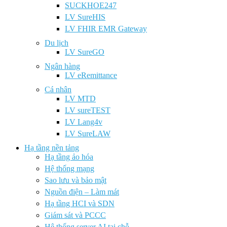
SUCKHOE247
LV SureHIS
LV FHIR EMR Gateway
Du lịch
LV SureGO
Ngân hàng
LV eRemittance
Cá nhân
LV MTD
LV sureTEST
LV Lang4v
LV SureLAW
Hạ tầng nền tảng
Hạ tầng ảo hóa
Hệ thống mạng
Sao lưu và bảo mật
Nguồn điện – Làm mát
Hạ tầng HCI và SDN
Giám sát và PCCC
Hệ thống server AI tại chỗ