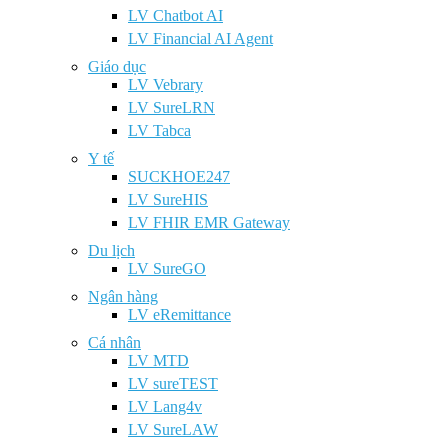
LV Chatbot AI
LV Financial AI Agent
Giáo dục
LV Vebrary
LV SureLRN
LV Tabca
Y tế
SUCKHOE247
LV SureHIS
LV FHIR EMR Gateway
Du lịch
LV SureGO
Ngân hàng
LV eRemittance
Cá nhân
LV MTD
LV sureTEST
LV Lang4v
LV SureLAW