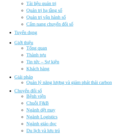
Tài liệu quản trị
Quản trị hạ tầng số
Quản trị vận hành số
Cẩm nang chuyển đổi số
Tuyển dụng
Giới thiệu
Tổng quan
Thành tựu
Tin tức – Sự kiện
Khách hàng
Giải pháp
Quản lý năng lượng và giảm phát thải carbon
Chuyển đổi số
Bệnh viện
Chuỗi F&B
Ngành dệt may
Ngành Logistics
Ngành giáo dục
Du lịch và lưu trú