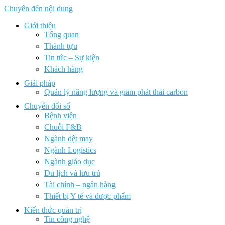
Chuyển đến nội dung
Giới thiệu
Tổng quan
Thành tựu
Tin tức – Sự kiện
Khách hàng
Giải pháp
Quản lý năng lượng và giảm phát thải carbon
Chuyển đổi số
Bệnh viện
Chuỗi F&B
Ngành dệt may
Ngành Logistics
Ngành giáo dục
Du lịch và lưu trú
Tài chính – ngân hàng
Thiết bị Y tế và dược phẩm
Kiến thức quản trị
Tin công nghệ