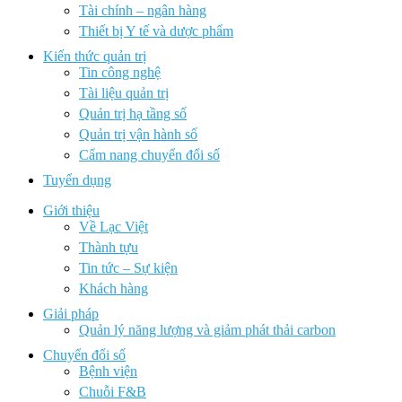
Tài chính – ngân hàng
Thiết bị Y tế và dược phẩm
Kiến thức quản trị
Tin công nghệ
Tài liệu quản trị
Quản trị hạ tầng số
Quản trị vận hành số
Cẩm nang chuyển đổi số
Tuyển dụng
Giới thiệu
Về Lạc Việt
Thành tựu
Tin tức – Sự kiện
Khách hàng
Giải pháp
Quản lý năng lượng và giảm phát thải carbon
Chuyển đổi số
Bệnh viện
Chuỗi F&B