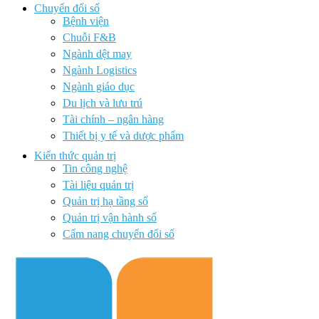
Chuyển đổi số
Bệnh viện
Chuỗi F&B
Ngành dệt may
Ngành Logistics
Ngành giáo dục
Du lịch và lưu trú
Tài chính – ngân hàng
Thiết bị y tế và dược phẩm
Kiến thức quản trị
Tin công nghệ
Tài liệu quản trị
Quản trị hạ tầng số
Quản trị vận hành số
Cẩm nang chuyển đổi số