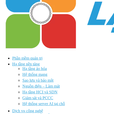
Phần mềm quản trị
Hạ tầng nền tảng
Hạ tầng ảo hóa
Hệ thống mạng
Sao lưu và bảo mật
Nguồn điện – Làm mát
Hạ tầng HCI và SDN
Giám sát và PCCC
Hệ thống server AI tại chỗ
Dịch vụ công nghệ