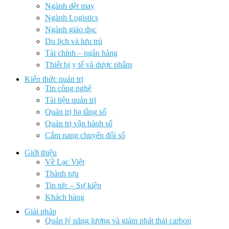
Ngành dệt may
Ngành Logistics
Ngành giáo dục
Du lịch và lưu trú
Tài chính – ngân hàng
Thiết bị y tế và dược phẩm
Kiến thức quản trị
Tin công nghệ
Tài liệu quản trị
Quản trị hạ tầng số
Quản trị vận hành số
Cẩm nang chuyển đổi số
Giới thiệu
Về Lạc Việt
Thành tựu
Tin tức – Sự kiện
Khách hàng
Giải pháp
Quản lý năng lượng và giảm phát thải carbon