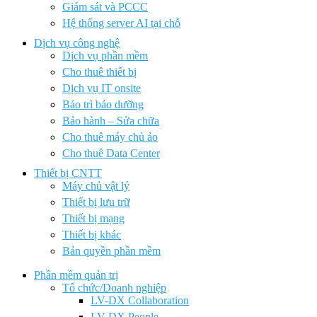
Giám sát và PCCC
Hệ thống server AI tại chỗ
Dịch vụ công nghệ
Dịch vụ phần mềm
Cho thuê thiết bị
Dịch vụ IT onsite
Bảo trì bảo dưỡng
Bảo hành – Sửa chữa
Cho thuê máy chủ ảo
Cho thuê Data Center
Thiết bị CNTT
Máy chủ vật lý
Thiết bị lưu trữ
Thiết bị mạng
Thiết bị khác
Bản quyền phần mềm
Phần mềm quản trị
Tổ chức/Doanh nghiệp
LV-DX Collaboration
LV-DX People