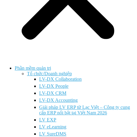
Phần mềm quản trị
Tổ chức/Doanh nghiệp
LV-DX Collaboration
LV-DX People
LV-DX CRM
LV-DX Accounting
Giải pháp LV ERP từ Lạc Việt – Công ty cung
cấp ERP nổi bật tại Việt Nam 2026
LV EXP
LV eLearning
LV SureDMS