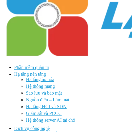
Phần mềm quản trị
Hạ tầng nền tảng
Hạ tầng ảo hóa
Hệ thống mạng
Sao lưu và bảo mật
Nguồn điện – Làm mát
Hạ tầng HCI và SDN
Giám sát và PCCC
Hệ thống server AI tại chỗ
Dịch vụ công nghệ