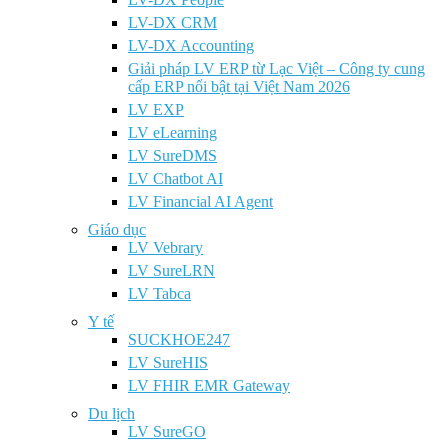
LV-DX CRM
LV-DX Accounting
Giải pháp LV ERP từ Lạc Việt – Công ty cung
cấp ERP nổi bật tại Việt Nam 2026
LV EXP
LV eLearning
LV SureDMS
LV Chatbot AI
LV Financial AI Agent
Giáo dục
LV Vebrary
LV SureLRN
LV Tabca
Y tế
SUCKHOE247
LV SureHIS
LV FHIR EMR Gateway
Du lịch
LV SureGO