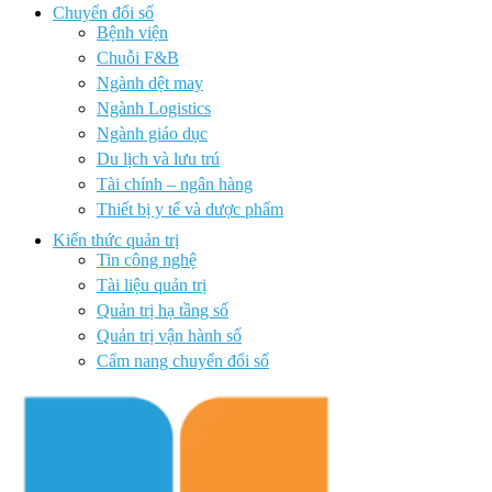
Chuyển đổi số
Bệnh viện
Chuỗi F&B
Ngành dệt may
Ngành Logistics
Ngành giáo dục
Du lịch và lưu trú
Tài chính – ngân hàng
Thiết bị y tế và dược phẩm
Kiến thức quản trị
Tin công nghệ
Tài liệu quản trị
Quản trị hạ tầng số
Quản trị vận hành số
Cẩm nang chuyển đổi số