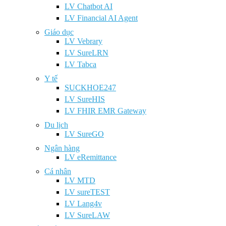
LV Chatbot AI
LV Financial AI Agent
Giáo dục
LV Vebrary
LV SureLRN
LV Tabca
Y tế
SUCKHOE247
LV SureHIS
LV FHIR EMR Gateway
Du lịch
LV SureGO
Ngân hàng
LV eRemittance
Cá nhân
LV MTD
LV sureTEST
LV Lang4v
LV SureLAW