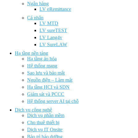
Ngân hàng
LV eRemittance
Cá nhân
LV MTD
LV sureTEST
LV Lang4v
LV SureLAW
Hạ tầng nền tảng
Hạ tầng ảo hóa
Hệ thống mạng
Sao lưu và bảo mật
Nguồn điện – Làm mát
Hạ tầng HCI và SDN
Giám sát và PCCC
Hệ thống server AI tại chỗ
Dịch vụ công nghệ
Dịch vụ phần mềm
Cho thuê thiết bị
Dịch vụ IT Onsite
Bảo trì bảo dưỡng