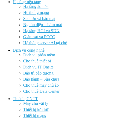
Hạ tầng nền tảng
Hạ tầng ảo hóa
Hệ thống mạng
Sao lưu và bảo mật
Nguồn điện – Làm mát
Hạ tầng HCI và SDN
Giám sát và PCCC
Hệ thống server AI tại chỗ
Dịch vụ công nghệ
Dịch vụ phần mềm
Cho thuê thiết bị
Dịch vụ IT Onsite
Bảo trì bảo dưỡng
Bảo hành – Sửa chữa
Cho thuê máy chủ ảo
Cho thuê Data Center
Thiết bị CNTT
Máy chủ vật lý
Thiết bị lưu trữ
Thiết bị mạng