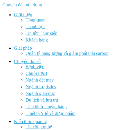
Chuyển đến nội dung
Giới thiệu
Tổng quan
Thành tựu
Tin tức – Sự kiện
Khách hàng
Giải pháp
Quản lý năng lượng và giảm phát thải carbon
Chuyển đổi số
Bệnh viện
Chuỗi F&B
Ngành dệt may
Ngành Logistics
Ngành giáo dục
Du lịch và lưu trú
Tài chính – ngân hàng
Thiết bị Y tế và dược phẩm
Kiến thức quản trị
Tin công nghệ