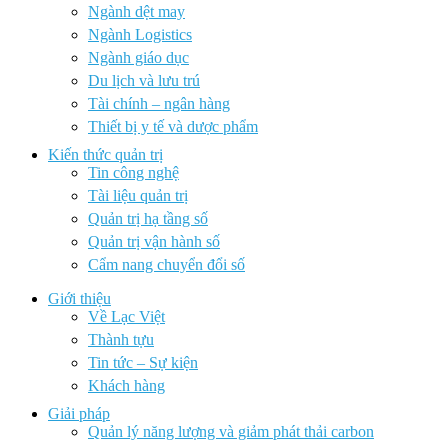
Ngành dệt may
Ngành Logistics
Ngành giáo dục
Du lịch và lưu trú
Tài chính – ngân hàng
Thiết bị y tế và dược phẩm
Kiến thức quản trị
Tin công nghệ
Tài liệu quản trị
Quản trị hạ tầng số
Quản trị vận hành số
Cẩm nang chuyển đổi số
Giới thiệu
Về Lạc Việt
Thành tựu
Tin tức – Sự kiện
Khách hàng
Giải pháp
Quản lý năng lượng và giảm phát thải carbon