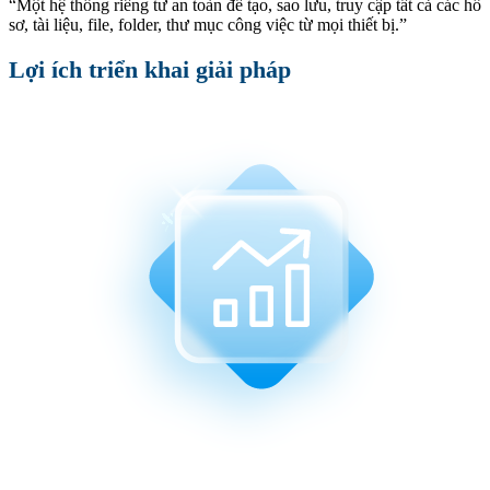
“Một hệ thống riêng tư an toàn để tạo, sao lưu, truy cập tất cả các hồ
sơ, tài liệu, file, folder, thư mục công việc từ mọi thiết bị.”
Lợi ích triển khai giải pháp