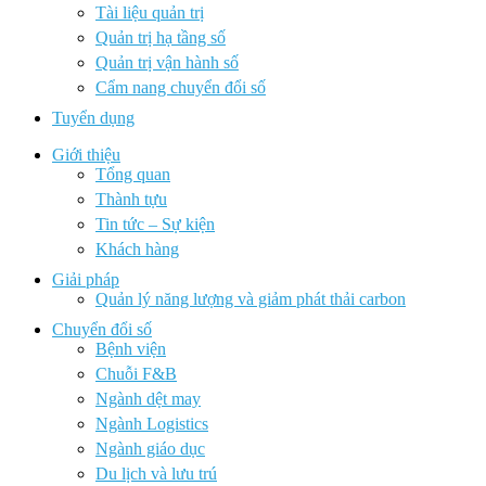
Tài liệu quản trị
Quản trị hạ tầng số
Quản trị vận hành số
Cẩm nang chuyển đổi số
Tuyển dụng
Giới thiệu
Tổng quan
Thành tựu
Tin tức – Sự kiện
Khách hàng
Giải pháp
Quản lý năng lượng và giảm phát thải carbon
Chuyển đổi số
Bệnh viện
Chuỗi F&B
Ngành dệt may
Ngành Logistics
Ngành giáo dục
Du lịch và lưu trú