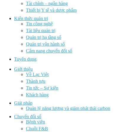
Tài chính – ngân hàng
Thiết bị Y tế và dược phẩm
Kiến thức quản trị
Tin công nghệ
Tài liệu quản trị
Quản trị hạ tầng số
Quản trị vận hành số
Cẩm nang chuyển đổi số
Tuyển dụng
Giới thiệu
Về Lạc Việt
Thành tựu
Tin tức – Sự kiện
Khách hàng
Giải pháp
Quản lý năng lượng và giảm phát thải carbon
Chuyển đổi số
Bệnh viện
Chuỗi F&B