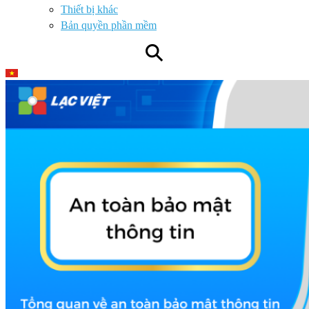
Thiết bị khác
Bản quyền phần mềm
⚲