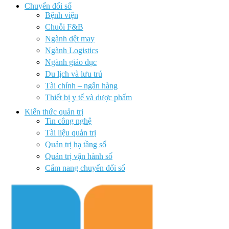
Chuyển đổi số
Bệnh viện
Chuỗi F&B
Ngành dệt may
Ngành Logistics
Ngành giáo dục
Du lịch và lưu trú
Tài chính – ngân hàng
Thiết bị y tế và dược phẩm
Kiến thức quản trị
Tin công nghệ
Tài liệu quản trị
Quản trị hạ tầng số
Quản trị vận hành số
Cẩm nang chuyển đổi số