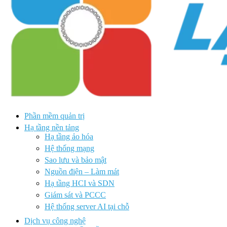
Phần mềm quản trị
Hạ tầng nền tảng
Hạ tầng ảo hóa
Hệ thống mạng
Sao lưu và bảo mật
Nguồn điện – Làm mát
Hạ tầng HCI và SDN
Giám sát và PCCC
Hệ thống server AI tại chỗ
Dịch vụ công nghệ