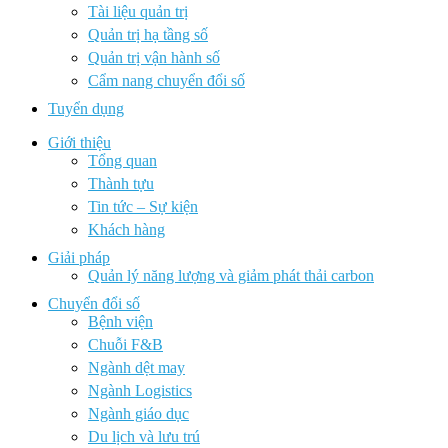
Tài liệu quản trị
Quản trị hạ tầng số
Quản trị vận hành số
Cẩm nang chuyển đổi số
Tuyển dụng
Giới thiệu
Tổng quan
Thành tựu
Tin tức – Sự kiện
Khách hàng
Giải pháp
Quản lý năng lượng và giảm phát thải carbon
Chuyển đổi số
Bệnh viện
Chuỗi F&B
Ngành dệt may
Ngành Logistics
Ngành giáo dục
Du lịch và lưu trú