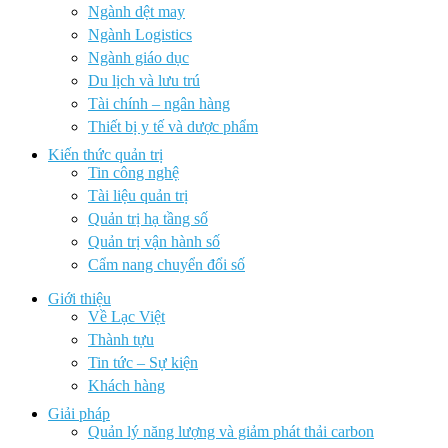
Ngành dệt may
Ngành Logistics
Ngành giáo dục
Du lịch và lưu trú
Tài chính – ngân hàng
Thiết bị y tế và dược phẩm
Kiến thức quản trị
Tin công nghệ
Tài liệu quản trị
Quản trị hạ tầng số
Quản trị vận hành số
Cẩm nang chuyển đổi số
Giới thiệu
Về Lạc Việt
Thành tựu
Tin tức – Sự kiện
Khách hàng
Giải pháp
Quản lý năng lượng và giảm phát thải carbon