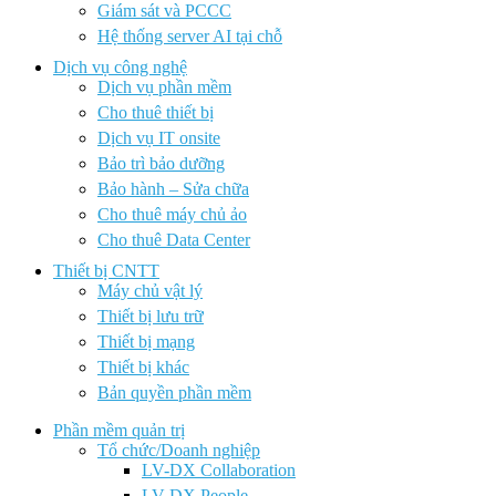
Giám sát và PCCC
Hệ thống server AI tại chỗ
Dịch vụ công nghệ
Dịch vụ phần mềm
Cho thuê thiết bị
Dịch vụ IT onsite
Bảo trì bảo dưỡng
Bảo hành – Sửa chữa
Cho thuê máy chủ ảo
Cho thuê Data Center
Thiết bị CNTT
Máy chủ vật lý
Thiết bị lưu trữ
Thiết bị mạng
Thiết bị khác
Bản quyền phần mềm
Phần mềm quản trị
Tổ chức/Doanh nghiệp
LV-DX Collaboration
LV-DX People