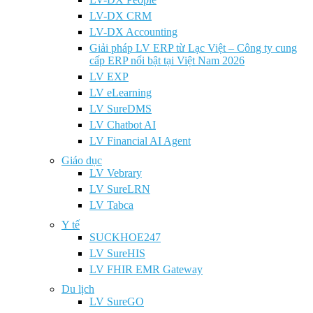
LV-DX CRM
LV-DX Accounting
Giải pháp LV ERP từ Lạc Việt – Công ty cung
cấp ERP nổi bật tại Việt Nam 2026
LV EXP
LV eLearning
LV SureDMS
LV Chatbot AI
LV Financial AI Agent
Giáo dục
LV Vebrary
LV SureLRN
LV Tabca
Y tế
SUCKHOE247
LV SureHIS
LV FHIR EMR Gateway
Du lịch
LV SureGO