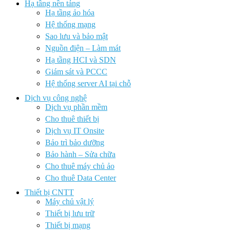
Hạ tầng nền tảng
Hạ tầng ảo hóa
Hệ thống mạng
Sao lưu và bảo mật
Nguồn điện – Làm mát
Hạ tầng HCI và SDN
Giám sát và PCCC
Hệ thống server AI tại chỗ
Dịch vụ công nghệ
Dịch vụ phần mềm
Cho thuê thiết bị
Dịch vụ IT Onsite
Bảo trì bảo dưỡng
Bảo hành – Sửa chữa
Cho thuê máy chủ ảo
Cho thuê Data Center
Thiết bị CNTT
Máy chủ vật lý
Thiết bị lưu trữ
Thiết bị mạng