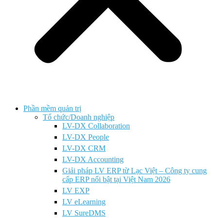
Phần mềm quản trị
Tổ chức/Doanh nghiệp
LV-DX Collaboration
LV-DX People
LV-DX CRM
LV-DX Accounting
Giải pháp LV ERP từ Lạc Việt – Công ty cung
cấp ERP nổi bật tại Việt Nam 2026
LV EXP
LV eLearning
LV SureDMS