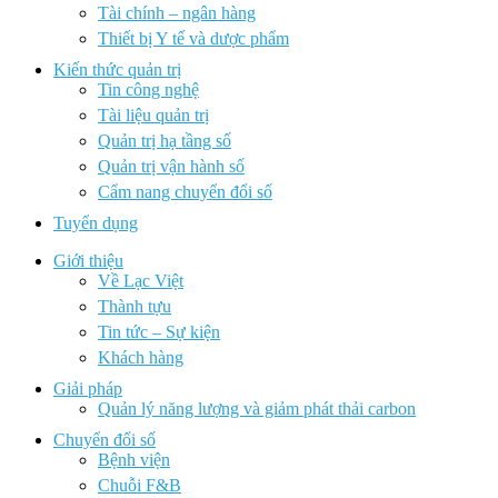
Tài chính – ngân hàng
Thiết bị Y tế và dược phẩm
Kiến thức quản trị
Tin công nghệ
Tài liệu quản trị
Quản trị hạ tầng số
Quản trị vận hành số
Cẩm nang chuyển đổi số
Tuyển dụng
Giới thiệu
Về Lạc Việt
Thành tựu
Tin tức – Sự kiện
Khách hàng
Giải pháp
Quản lý năng lượng và giảm phát thải carbon
Chuyển đổi số
Bệnh viện
Chuỗi F&B