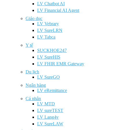
LV Chatbot AI
LV Financial AI Agent
Giáo dục
LV Vebrary
LV SureLRN
LV Tabca
Y tế
SUCKHOE247
LV SureHIS
LV FHIR EMR Gateway
Du lịch
LV SureGO
Ngân hàng
LV eRemittance
Cá nhân
LV MTD
LV sureTEST
LV Lang4v
LV SureLAW