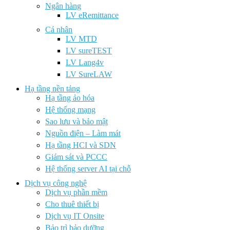
Ngân hàng
LV eRemittance
Cá nhân
LV MTD
LV sureTEST
LV Lang4v
LV SureLAW
Hạ tầng nền tảng
Hạ tầng ảo hóa
Hệ thống mạng
Sao lưu và bảo mật
Nguồn điện – Làm mát
Hạ tầng HCI và SDN
Giám sát và PCCC
Hệ thống server AI tại chỗ
Dịch vụ công nghệ
Dịch vụ phần mềm
Cho thuê thiết bị
Dịch vụ IT Onsite
Bảo trì bảo dưỡng