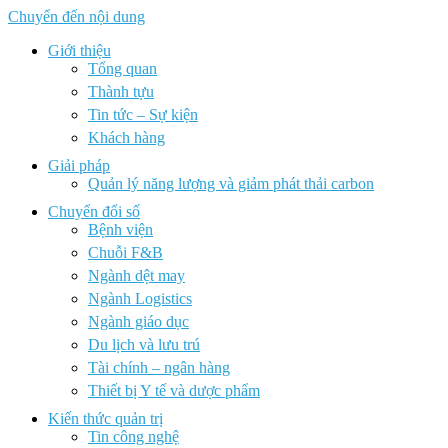
Chuyển đến nội dung
Giới thiệu
Tổng quan
Thành tựu
Tin tức – Sự kiện
Khách hàng
Giải pháp
Quản lý năng lượng và giảm phát thải carbon
Chuyển đổi số
Bệnh viện
Chuỗi F&B
Ngành dệt may
Ngành Logistics
Ngành giáo dục
Du lịch và lưu trú
Tài chính – ngân hàng
Thiết bị Y tế và dược phẩm
Kiến thức quản trị
Tin công nghệ