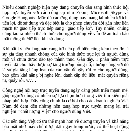
Nhiều doanh nghiệp hiện nay đang chuyển dần sang hình thức hội
họp trực tuyến với các công cụ như Zoom, Microsoft Skype và
Google Hangouts. Mặc dù các ứng dụng này mang lại nhiều lợi ích,
tiện lợi, dễ sử dụng và đặc biệt là cho phép chuyển đổi gần như liền
mạch từ giao tiếp trực tiếp sang “giao tiếp ảo”. Tuy nhiên, chúng
cũng tạo ra nhiều thách thức cho người dùng về vấn đề an toàn bảo
mật thông tin/dữ liệu khi sử dụng.
Khi bất kỳ nền tảng nào càng trở nên phổ biến cũng kèm theo đó là
sự gia tăng nhanh chóng của các hình thức trục lợi từ người dùng
mới và chưa được đào tạo thành thục. Gần đây, 1 phần mềm trực
tuyến đã cho thấy được sự tăng trưởng bùng nổ, nhưng cùng với đó
là sự gia tăng hàng loạt của các vấn đề gây rủi ro cho người dùng,
bao gồm khả năng bị nghe lén, đánh cắp dữ liệu, mất quyền riêng
tư, quấy rối, v.v…
Công nghệ hội họp trực tuyến đang ngày càng phát triển mạnh mẽ,
giúp người dùng có nhiều sự lựa chọn hơn trong việc tìm kiếm giải
pháp phù hợp. Đây cũng chính là cơ hội cho các doanh nghiệp Việt
Nam để đem đến những nền tảng họp trực tuyến mang lại trải
nghiệm “chất lượng Việt” cho người dùng Việt.
Các nền tảng Việt có ưu thế mạnh hơn về đường truyền và khả năng
bảo mật nhờ máy chủ được đặt ngay trong nước, có thể hoạt động