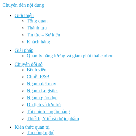
Chuyển đến nội dung
Giới thiệu
Tổng quan
Thành tựu
Tin tức – Sự kiện
Khách hàng
Giải pháp
Quản lý năng lượng và giảm phát thải carbon
Chuyển đổi số
Bệnh viện
Chuỗi F&B
Ngành dệt may
Ngành Logistics
Ngành giáo dục
Du lịch và lưu trú
Tài chính – ngân hàng
Thiết bị Y tế và dược phẩm
Kiến thức quản trị
Tin công nghệ