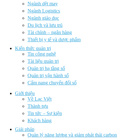
Ngành dệt may
Ngành Logistics
Ngành giáo dục
Du lịch và lưu trú
Tài chính – ngân hàng
Thiết bị y tế và dược phẩm
Kiến thức quản trị
Tin công nghệ
Tài liệu quản trị
Quản trị hạ tầng số
Quản trị vận hành số
Cẩm nang chuyển đổi số
Giới thiệu
Về Lạc Việt
Thành tựu
Tin tức – Sự kiện
Khách hàng
Giải pháp
Quản lý năng lượng và giảm phát thải carbon