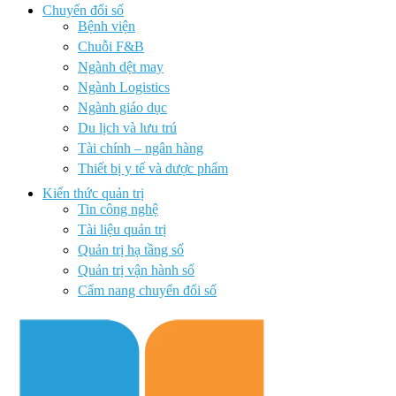
Chuyển đổi số
Bệnh viện
Chuỗi F&B
Ngành dệt may
Ngành Logistics
Ngành giáo dục
Du lịch và lưu trú
Tài chính – ngân hàng
Thiết bị y tế và dược phẩm
Kiến thức quản trị
Tin công nghệ
Tài liệu quản trị
Quản trị hạ tầng số
Quản trị vận hành số
Cẩm nang chuyển đổi số