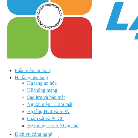
Phần mềm quản trị
Hạ tầng nền tảng
Hạ tầng ảo hóa
Hệ thống mạng
Sao lưu và bảo mật
Nguồn điện – Làm mát
Hạ tầng HCI và SDN
Giám sát và PCCC
Hệ thống server AI tại chỗ
Dịch vụ công nghệ