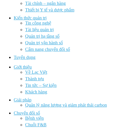
Tài chính – ngân hàng
Thiết bị Y tế và dược phẩm
Kiến thức quản trị
Tin công nghệ
Tài liệu quản trị
Quản trị hạ tầng số
Quản trị vận hành số
Cẩm nang chuyển đổi số
Tuyển dụng
Giới thiệu
Về Lạc Việt
Thành tựu
Tin tức – Sự kiện
Khách hàng
Giải pháp
Quản lý năng lượng và giảm phát thải carbon
Chuyển đổi số
Bệnh viện
Chuỗi F&B