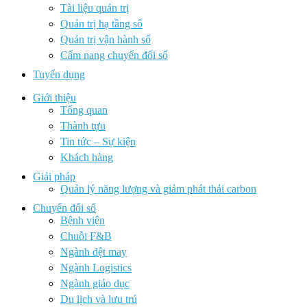
Tài liệu quản trị
Quản trị hạ tầng số
Quản trị vận hành số
Cẩm nang chuyển đổi số
Tuyển dụng
Giới thiệu
Tổng quan
Thành tựu
Tin tức – Sự kiện
Khách hàng
Giải pháp
Quản lý năng lượng và giảm phát thải carbon
Chuyển đổi số
Bệnh viện
Chuỗi F&B
Ngành dệt may
Ngành Logistics
Ngành giáo dục
Du lịch và lưu trú