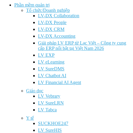
Phần mềm quản trị
Tổ chức/Doanh nghiệp
LV-DX Collaboration
LV-DX People
LV-DX CRM
LV-DX Accounting
Giải pháp LV ERP từ Lạc Việt – Công ty cung
cấp ERP nổi bật tại Việt Nam 2026
LV EXP
LV eLearning
LV SureDMS
LV Chatbot AI
LV Financial AI Agent
Giáo dục
LV Vebrary
LV SureLRN
LV Tabca
Y tế
SUCKHOE247
LV SureHIS