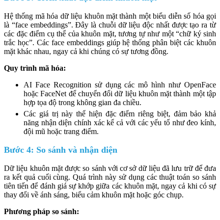
Hệ thống mã hóa dữ liệu khuôn mặt thành một biểu diễn số hóa gọi
là “face embeddings”. Đây là chuỗi dữ liệu độc nhất được tạo ra từ
các đặc điểm cụ thể của khuôn mặt, tương tự như một “chữ ký sinh
trắc học”. Các face embeddings giúp hệ thống phân biệt các khuôn
mặt khác nhau, ngay cả khi chúng có sự tương đồng.
Quy trình mã hóa:
AI Face Recognition sử dụng các mô hình như OpenFace
hoặc FaceNet để chuyển đổi dữ liệu khuôn mặt thành một tập
hợp tọa độ trong không gian đa chiều.
Các giá trị này thể hiện đặc điểm riêng biệt, đảm bảo khả
năng nhận diện chính xác kể cả với các yếu tố như đeo kính,
đội mũ hoặc trang điểm.
Bước 4: So sánh và nhận diện
Dữ liệu khuôn mặt được so sánh với cơ sở dữ liệu đã lưu trữ để đưa
ra kết quả cuối cùng. Quá trình này sử dụng các thuật toán so sánh
tiên tiến để đánh giá sự khớp giữa các khuôn mặt, ngay cả khi có sự
thay đổi về ánh sáng, biểu cảm khuôn mặt hoặc góc chụp.
Phương pháp so sánh: