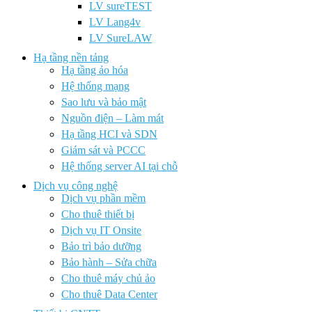
LV sureTEST
LV Lang4v
LV SureLAW
Hạ tầng nền tảng
Hạ tầng ảo hóa
Hệ thống mạng
Sao lưu và bảo mật
Nguồn điện – Làm mát
Hạ tầng HCI và SDN
Giám sát và PCCC
Hệ thống server AI tại chỗ
Dịch vụ công nghệ
Dịch vụ phần mềm
Cho thuê thiết bị
Dịch vụ IT Onsite
Bảo trì bảo dưỡng
Bảo hành – Sửa chữa
Cho thuê máy chủ ảo
Cho thuê Data Center