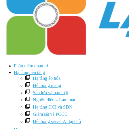
Phần mềm quản trị
Hạ tầng nền tảng
Hạ tầng ảo hóa
Hệ thống mạng
Sao lưu và bảo mật
Nguồn điện – Làm mát
Hạ tầng HCI và SDN
Giám sát và PCCC
Hệ thống server AI tại chỗ