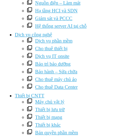
Nguồn điện – Làm mát
Hạ tầng HCI và SDN
Giám sát và PCCC
Hệ thống server AI tại chỗ
Dịch vụ công nghệ
Dịch vụ phần mềm
Cho thuê thiết bị
Dịch vụ IT onsite
Bảo trì bảo dưỡng
Bảo hành – Sửa chữa
Cho thuê máy chủ ảo
Cho thuê Data Center
Thiết bị CNTT
Máy chủ vật lý
Thiết bị lưu trữ
Thiết bị mạng
Thiết bị khác
Bản quyền phần mềm