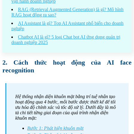
vận hành doanh nghiệp
RAG (Retrieval Augmented Generation) là gì? Mô hình
RAG hoạt động ra sao?
AI Assistant là gì? Top AI Assistant phổ biến cho doanh
nghiệp
Chatbot AI là gì? 5 loại Chat bot AI ứng dụng quản trị
doanh nghiệp 2025
2. Cách thức hoạt động của AI face
recognition
Hệ thống nhận diện khuôn mặt bằng trí tuệ nhân tạo
hoạt động qua 4 bước, mỗi bước được thiết kế để tối
ưu hóa độ chính xác và tốc độ xử lý. Dưới đây là mô
tả chi tiết từng giai đoạn của quá trình nhận diện
khuôn mặt:
Bước 1: Phát hiện khuôn mặt