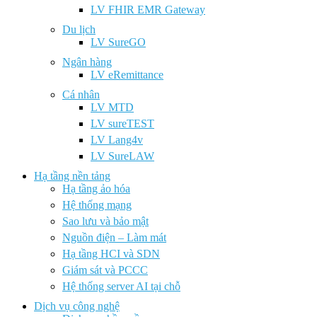
LV FHIR EMR Gateway
Du lịch
LV SureGO
Ngân hàng
LV eRemittance
Cá nhân
LV MTD
LV sureTEST
LV Lang4v
LV SureLAW
Hạ tầng nền tảng
Hạ tầng ảo hóa
Hệ thống mạng
Sao lưu và bảo mật
Nguồn điện – Làm mát
Hạ tầng HCI và SDN
Giám sát và PCCC
Hệ thống server AI tại chỗ
Dịch vụ công nghệ