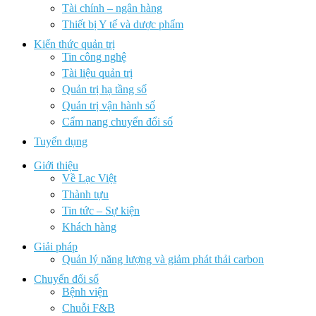
Tài chính – ngân hàng
Thiết bị Y tế và dược phẩm
Kiến thức quản trị
Tin công nghệ
Tài liệu quản trị
Quản trị hạ tầng số
Quản trị vận hành số
Cẩm nang chuyển đổi số
Tuyển dụng
Giới thiệu
Về Lạc Việt
Thành tựu
Tin tức – Sự kiện
Khách hàng
Giải pháp
Quản lý năng lượng và giảm phát thải carbon
Chuyển đổi số
Bệnh viện
Chuỗi F&B