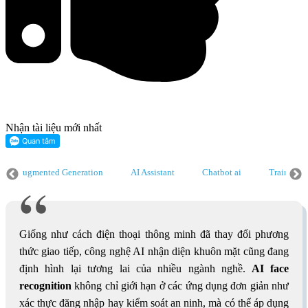
Nhận tài liệu mới nhất
l Augmented Generation
AI Assistant
Chatbot ai
Train AI
n AI
Data augmentation
Enterprise AI
Conversational AI
Giống như cách điện thoại thông minh đã thay đổi phương
thức giao tiếp, công nghệ AI nhận diện khuôn mặt cũng đang
định hình lại tương lai của nhiều ngành nghề.
AI face
recognition
không chỉ giới hạn ở các ứng dụng đơn giản như
xác thực đăng nhập hay kiểm soát an ninh, mà có thể áp dụng