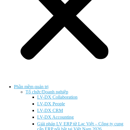
Phần mềm quản trị
Tổ chức/Doanh nghiệp
LV-DX Collaboration
LV-DX People
LV-DX CRM
LV-DX Accounting
Giải pháp LV ERP từ Lạc Việt – Công ty cung
cấp ERP nổi bật tại Việt Nam 2026