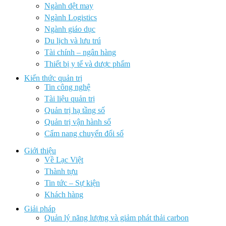
Ngành dệt may
Ngành Logistics
Ngành giáo dục
Du lịch và lưu trú
Tài chính – ngân hàng
Thiết bị y tế và dược phẩm
Kiến thức quản trị
Tin công nghệ
Tài liệu quản trị
Quản trị hạ tầng số
Quản trị vận hành số
Cẩm nang chuyển đổi số
Giới thiệu
Về Lạc Việt
Thành tựu
Tin tức – Sự kiện
Khách hàng
Giải pháp
Quản lý năng lượng và giảm phát thải carbon