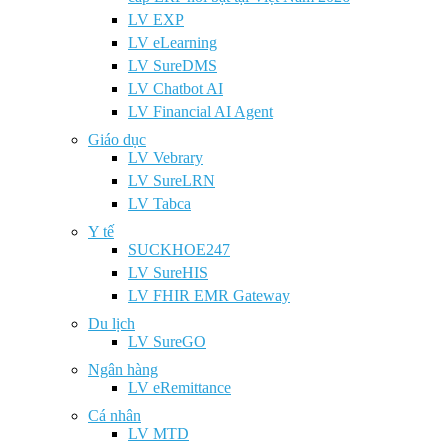
LV EXP
LV eLearning
LV SureDMS
LV Chatbot AI
LV Financial AI Agent
Giáo dục
LV Vebrary
LV SureLRN
LV Tabca
Y tế
SUCKHOE247
LV SureHIS
LV FHIR EMR Gateway
Du lịch
LV SureGO
Ngân hàng
LV eRemittance
Cá nhân
LV MTD