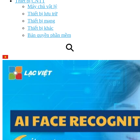
Thiết bị CNTT
Máy chủ vật lý
Thiết bị lưu trữ
Thiết bị mạng
Thiết bị khác
Bản quyền phần mềm
⚲