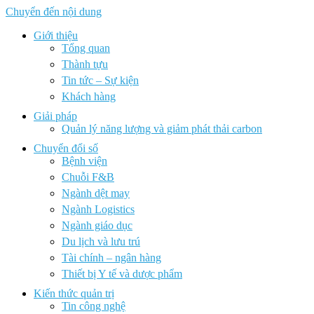
Chuyển đến nội dung
Giới thiệu
Tổng quan
Thành tựu
Tin tức – Sự kiện
Khách hàng
Giải pháp
Quản lý năng lượng và giảm phát thải carbon
Chuyển đổi số
Bệnh viện
Chuỗi F&B
Ngành dệt may
Ngành Logistics
Ngành giáo dục
Du lịch và lưu trú
Tài chính – ngân hàng
Thiết bị Y tế và dược phẩm
Kiến thức quản trị
Tin công nghệ