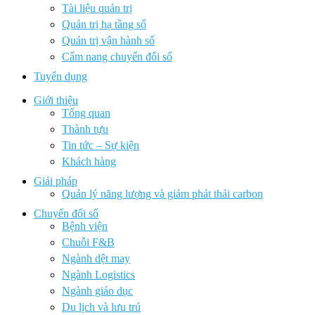
Tài liệu quản trị
Quản trị hạ tầng số
Quản trị vận hành số
Cẩm nang chuyển đổi số
Tuyển dụng
Giới thiệu
Tổng quan
Thành tựu
Tin tức – Sự kiện
Khách hàng
Giải pháp
Quản lý năng lượng và giảm phát thải carbon
Chuyển đổi số
Bệnh viện
Chuỗi F&B
Ngành dệt may
Ngành Logistics
Ngành giáo dục
Du lịch và lưu trú