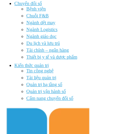
Chuyển đổi số
Bệnh viện
Chuỗi F&B
Ngành dệt may
Ngành Logistics
Ngành giáo dục
Du lịch và lưu trú
Tài chính – ngân hàng
Thiết bị y tế và dược phẩm
Kiến thức quản trị
Tin công nghệ
Tài liệu quản trị
Quản trị hạ tầng số
Quản trị vận hành số
Cẩm nang chuyển đổi số