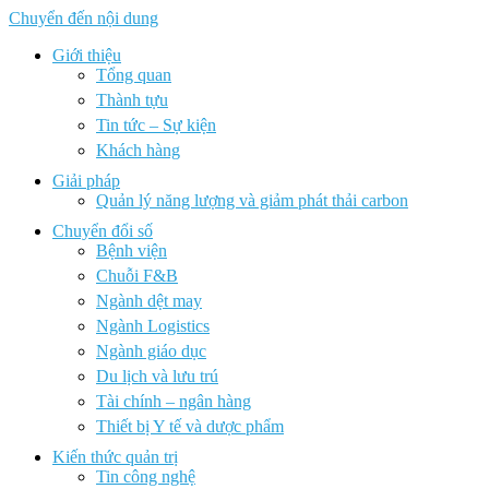
Chuyển đến nội dung
Giới thiệu
Tổng quan
Thành tựu
Tin tức – Sự kiện
Khách hàng
Giải pháp
Quản lý năng lượng và giảm phát thải carbon
Chuyển đổi số
Bệnh viện
Chuỗi F&B
Ngành dệt may
Ngành Logistics
Ngành giáo dục
Du lịch và lưu trú
Tài chính – ngân hàng
Thiết bị Y tế và dược phẩm
Kiến thức quản trị
Tin công nghệ