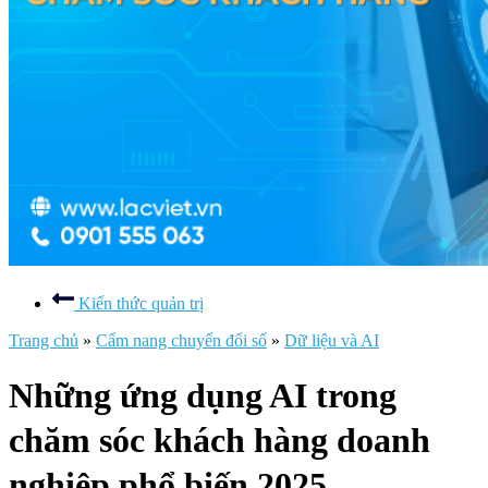
Kiến thức quản trị
Trang chủ
»
Cẩm nang chuyển đổi số
»
Dữ liệu và AI
Những ứng dụng AI trong
chăm sóc khách hàng doanh
nghiệp phổ biến 2025