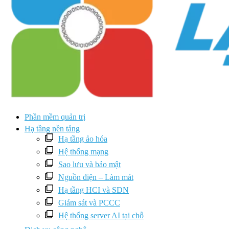
Phần mềm quản trị
Hạ tầng nền tảng
Hạ tầng ảo hóa
Hệ thống mạng
Sao lưu và bảo mật
Nguồn điện – Làm mát
Hạ tầng HCI và SDN
Giám sát và PCCC
Hệ thống server AI tại chỗ