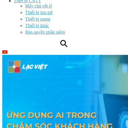
Thiết bị CNTT
Máy chủ vật lý
Thiết bị lưu trữ
Thiết bị mạng
Thiết bị khác
Bản quyền phần mềm
⚲