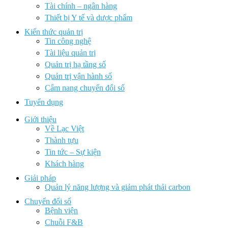
Tài chính – ngân hàng
Thiết bị Y tế và dược phẩm
Kiến thức quản trị
Tin công nghệ
Tài liệu quản trị
Quản trị hạ tầng số
Quản trị vận hành số
Cẩm nang chuyển đổi số
Tuyển dụng
Giới thiệu
Về Lạc Việt
Thành tựu
Tin tức – Sự kiện
Khách hàng
Giải pháp
Quản lý năng lượng và giảm phát thải carbon
Chuyển đổi số
Bệnh viện
Chuỗi F&B