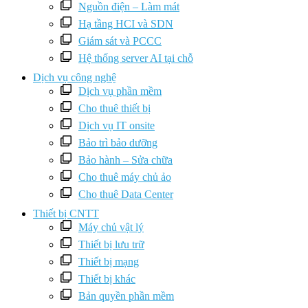
Nguồn điện – Làm mát
Hạ tầng HCI và SDN
Giám sát và PCCC
Hệ thống server AI tại chỗ
Dịch vụ công nghệ
Dịch vụ phần mềm
Cho thuê thiết bị
Dịch vụ IT onsite
Bảo trì bảo dưỡng
Bảo hành – Sửa chữa
Cho thuê máy chủ ảo
Cho thuê Data Center
Thiết bị CNTT
Máy chủ vật lý
Thiết bị lưu trữ
Thiết bị mạng
Thiết bị khác
Bản quyền phần mềm