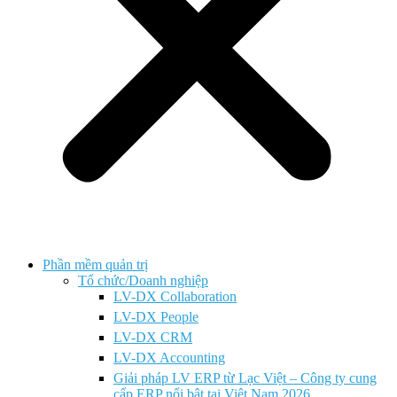
Phần mềm quản trị
Tổ chức/Doanh nghiệp
LV-DX Collaboration
LV-DX People
LV-DX CRM
LV-DX Accounting
Giải pháp LV ERP từ Lạc Việt – Công ty cung
cấp ERP nổi bật tại Việt Nam 2026