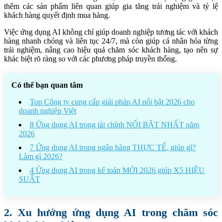
thêm các sản phẩm liên quan giúp gia tăng trải nghiệm và tỷ lệ
khách hàng quyết định mua hàng.
Việc ứng dụng AI không chỉ giúp doanh nghiệp tương tác với khách
hàng nhanh chóng và liên tục 24/7, mà còn giúp cá nhân hóa từng
trải nghiệm, nâng cao hiệu quả chăm sóc khách hàng, tạo nên sự
khác biệt rõ ràng so với các phương pháp truyền thống.
Có thể bạn quan tâm
Top Công ty cung cấp giải pháp AI nổi bật 2026 cho
doanh nghiệp Việt
8 Ứng dụng AI trong tài chính NỔI BẬT NHẤT năm
2026
7 Ứng dụng AI trong ngân hàng THỰC TẾ, giúp gì?
Làm gì 2026?
4 Ứng dụng AI trong kế toán MỚI 2026 giúp X5 HIỆU
SUẤT
2. Xu hướng ứng dụng AI trong chăm sóc