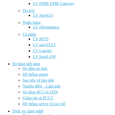
LV FHIR EMR Gateway
Du lịch
LV SureGO
Ngân hàng
LV eRemittance
Cá nhân
LV MTD
LV sureTEST
LV Lang4v
LV SureLAW
Hạ tầng nền tảng
Hạ tầng ảo hóa
Hệ thống mạng
Sao lưu và bảo mật
Nguồn điện – Làm mát
Hạ tầng HCI và SDN
Giám sát và PCCC
Hệ thống server AI tại chỗ
Dịch vụ công nghệ