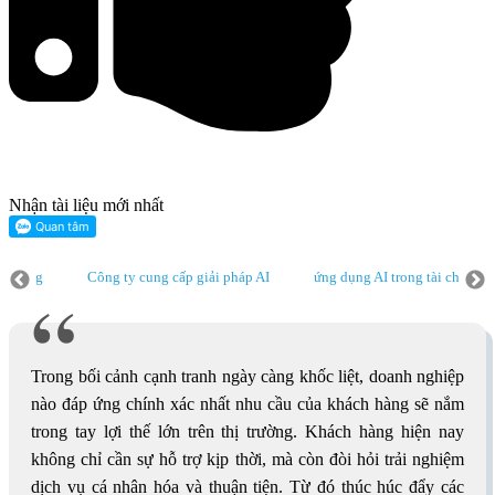
Nhận tài liệu mới nhất
ch hàng
Công ty cung cấp giải pháp AI
ứng dụng AI trong tài chính
Chatbot AI chăm sóc khách hàng
Công ty cung cấp giải pháp AI
ứ
 dụng AI trong doanh nghiệp
Chatbot AI chăm sóc khách hàng
Trong bối cảnh cạnh tranh ngày càng khốc liệt, doanh nghiệp
nào đáp ứng chính xác nhất nhu cầu của khách hàng sẽ nắm
trong tay lợi thế lớn trên thị trường. Khách hàng hiện nay
không chỉ cần sự hỗ trợ kịp thời, mà còn đòi hỏi trải nghiệm
dịch vụ cá nhân hóa và thuận tiện. Từ đó thúc húc đẩy các