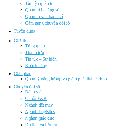
Tài liệu quản trị
Quản trị hạ tầng số
Quản trị vận hành số
Cẩm nang chuyển đổi số
Tuyển dụng
Giới thiệu
Tổng quan
Thành tựu
Tin tức – Sự kiện
Khách hàng
Giải pháp
Quản lý năng lượng và giảm phát thải carbon
Chuyển đổi số
Bệnh viện
Chuỗi F&B
Ngành dệt may
Ngành Logistics
Ngành giáo dục
Du lịch và lưu trú