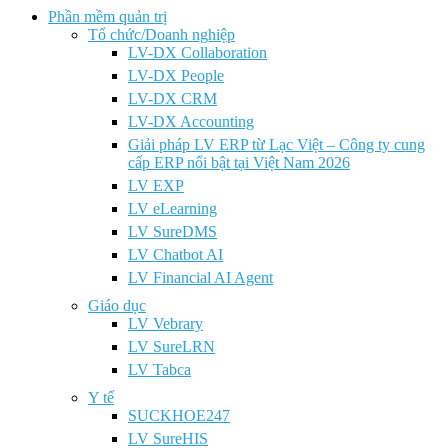
Phần mềm quản trị
Tổ chức/Doanh nghiệp
LV-DX Collaboration
LV-DX People
LV-DX CRM
LV-DX Accounting
Giải pháp LV ERP từ Lạc Việt – Công ty cung
cấp ERP nổi bật tại Việt Nam 2026
LV EXP
LV eLearning
LV SureDMS
LV Chatbot AI
LV Financial AI Agent
Giáo dục
LV Vebrary
LV SureLRN
LV Tabca
Y tế
SUCKHOE247
LV SureHIS