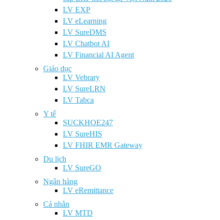
LV EXP
LV eLearning
LV SureDMS
LV Chatbot AI
LV Financial AI Agent
Giáo dục
LV Vebrary
LV SureLRN
LV Tabca
Y tế
SUCKHOE247
LV SureHIS
LV FHIR EMR Gateway
Du lịch
LV SureGO
Ngân hàng
LV eRemittance
Cá nhân
LV MTD