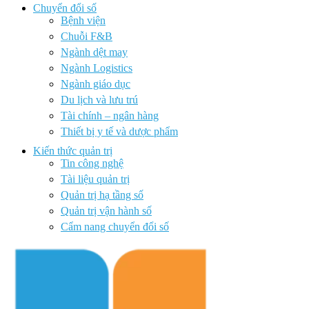
Chuyển đổi số
Bệnh viện
Chuỗi F&B
Ngành dệt may
Ngành Logistics
Ngành giáo dục
Du lịch và lưu trú
Tài chính – ngân hàng
Thiết bị y tế và dược phẩm
Kiến thức quản trị
Tin công nghệ
Tài liệu quản trị
Quản trị hạ tầng số
Quản trị vận hành số
Cẩm nang chuyển đổi số