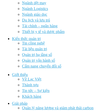
Ngành dệt may
Ngành Logistics
Ngành giáo dục
Du lịch và lưu trú
Tài chính – ngân hàng
Thiết bị y tế và dược phẩm
Kiến thức quản trị
Tin công nghệ
Tài liệu quản trị
Quản trị hạ tầng số
Quản trị vận hành số
Cẩm nang chuyển đổi số
Giới thiệu
Về Lạc Việt
Thành tựu
Tin tức – Sự kiện
Khách hàng
Giải pháp
Quản lý năng lượng và giảm phát thải carbon