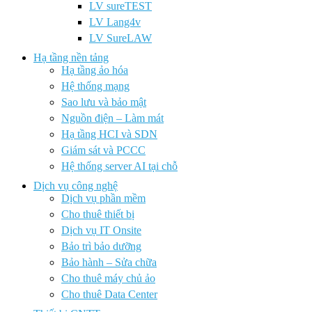
LV sureTEST
LV Lang4v
LV SureLAW
Hạ tầng nền tảng
Hạ tầng ảo hóa
Hệ thống mạng
Sao lưu và bảo mật
Nguồn điện – Làm mát
Hạ tầng HCI và SDN
Giám sát và PCCC
Hệ thống server AI tại chỗ
Dịch vụ công nghệ
Dịch vụ phần mềm
Cho thuê thiết bị
Dịch vụ IT Onsite
Bảo trì bảo dưỡng
Bảo hành – Sửa chữa
Cho thuê máy chủ ảo
Cho thuê Data Center