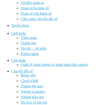
Tài liệu quản trị
Quản trị hạ tầng số
Quản trị vận hành số
Cẩm nang chuyển đổi số
Tuyển dụng
Giới thiệu
Tổng quan
Thành tựu
Tin tức – Sự kiện
Khách hàng
Giải pháp
Quản lý năng lượng và giảm phát thải carbon
Chuyển đổi số
Bệnh viện
Chuỗi F&B
Ngành dệt may
Ngành Logistics
Ngành giáo dục
Du lịch và lưu trú