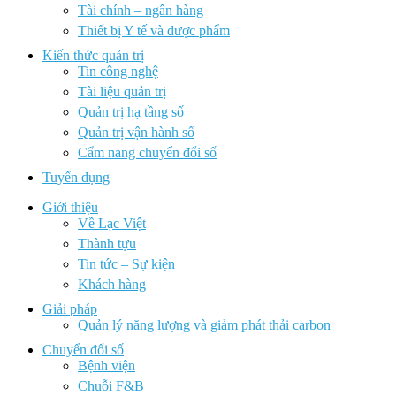
Tài chính – ngân hàng
Thiết bị Y tế và dược phẩm
Kiến thức quản trị
Tin công nghệ
Tài liệu quản trị
Quản trị hạ tầng số
Quản trị vận hành số
Cẩm nang chuyển đổi số
Tuyển dụng
Giới thiệu
Về Lạc Việt
Thành tựu
Tin tức – Sự kiện
Khách hàng
Giải pháp
Quản lý năng lượng và giảm phát thải carbon
Chuyển đổi số
Bệnh viện
Chuỗi F&B