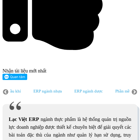
Nhận tài liệu mới nhất
ành dầu khí
ERP ngành nhựa
ERP ngành dược
Phần mềm ER
Phần mềm ERP
Erp ngành ô tô
Erp ngành cơ khí
Erp cho ngà
Lạc Việt ERP
ngành thực phẩm là hệ thống quản trị nguồn
lực doanh nghiệp được thiết kế chuyên biệt để giải quyết các
bài toán đặc thù của ngành như quản lý hạn sử dụng, truy