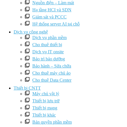
Nguồn điện – Làm mát
Hạ tầng HCI và SDN
Giám sát và PCCC
Hệ thống server AI tại chỗ
Dịch vụ công nghệ
Dịch vụ phần mềm
Cho thuê thiết bị
Dịch vụ IT onsite
Bảo trì bảo dưỡng
Bảo hành – Sửa chữa
Cho thuê máy chủ ảo
Cho thuê Data Center
Thiết bị CNTT
Máy chủ vật lý
Thiết bị lưu trữ
Thiết bị mạng
Thiết bị khác
Bản quyền phần mềm