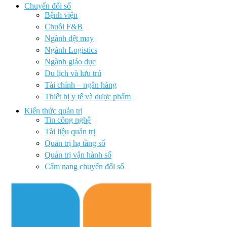
Chuyển đổi số
Bệnh viện
Chuỗi F&B
Ngành dệt may
Ngành Logistics
Ngành giáo dục
Du lịch và lưu trú
Tài chính – ngân hàng
Thiết bị y tế và dược phẩm
Kiến thức quản trị
Tin công nghệ
Tài liệu quản trị
Quản trị hạ tầng số
Quản trị vận hành số
Cẩm nang chuyển đổi số