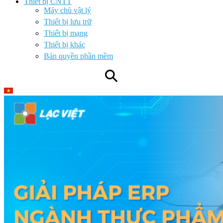
Thiết bị CNTT
Máy chủ vật lý
Thiết bị lưu trữ
Thiết bị mạng
Thiết bị khác
Bản quyền phần mềm
⚲