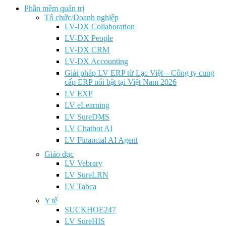
Phần mềm quản trị
Tổ chức/Doanh nghiệp
LV-DX Collaboration
LV-DX People
LV-DX CRM
LV-DX Accounting
Giải pháp LV ERP từ Lạc Việt – Công ty cung
cấp ERP nổi bật tại Việt Nam 2026
LV EXP
LV eLearning
LV SureDMS
LV Chatbot AI
LV Financial AI Agent
Giáo dục
LV Vebrary
LV SureLRN
LV Tabca
Y tế
SUCKHOE247
LV SureHIS