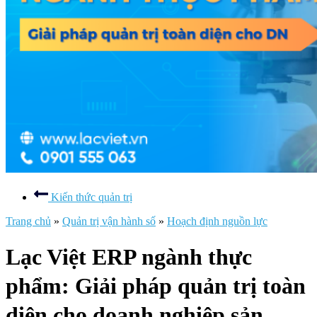
Kiến thức quản trị
Trang chủ
»
Quản trị vận hành số
»
Hoạch định nguồn lực
Lạc Việt ERP ngành thực
phẩm: Giải pháp quản trị toàn
diện cho doanh nghiệp sản