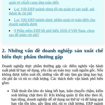
quản trị chuỗi cung ứng toàn diện
Lạc Việt ERP ngành nhựa tối ưu quản trị sản xuất, giá
thành & chi phí
Lạc Việt ERP ngành dược phẩm quản trị toàn diện cho
doanh nghiệp dược
9 Phần mềm ERP tốt phổ biến 2026 ở Việt Nam, chọn
sao để giảm chi phí?
2. Những vấn đề doanh nghiệp sản xuất chế
biến thực phẩm thường gặp
Doanh nghiệp thực phẩm thường gặp các điểm nghẽn vận hành
xuất phát từ hạn sử dụng, yêu cầu an toàn truy xuất nguồn gốc. Nếu
không được kiểm soát tốt, những vấn đề này làm gia tăng hao hụt,
chi phí ẩn và rủi ro chất lượng. Các thách thức vận hành phổ biến
gồm:
Thất thoát tồn kho do hàng hết hạn, luân chuyển chậm, kiểm
soát không chặt theo lô: Khi không quản lý tồn kho theo lô,
hạn dùng, doanh nghiệp dễ sử dụng sai thứ tự và để hàng quá
hạn vẫn tồn kho, gây lãng phí, rủi ro chất lượng. ERP ngành