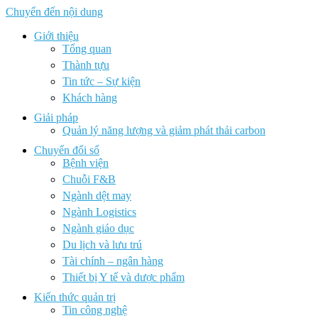
Chuyển đến nội dung
Giới thiệu
Tổng quan
Thành tựu
Tin tức – Sự kiện
Khách hàng
Giải pháp
Quản lý năng lượng và giảm phát thải carbon
Chuyển đổi số
Bệnh viện
Chuỗi F&B
Ngành dệt may
Ngành Logistics
Ngành giáo dục
Du lịch và lưu trú
Tài chính – ngân hàng
Thiết bị Y tế và dược phẩm
Kiến thức quản trị
Tin công nghệ