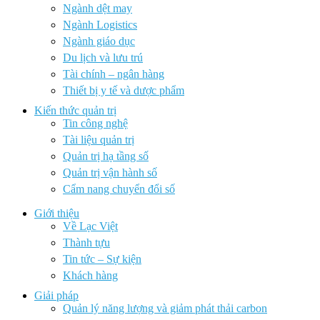
Ngành dệt may
Ngành Logistics
Ngành giáo dục
Du lịch và lưu trú
Tài chính – ngân hàng
Thiết bị y tế và dược phẩm
Kiến thức quản trị
Tin công nghệ
Tài liệu quản trị
Quản trị hạ tầng số
Quản trị vận hành số
Cẩm nang chuyển đổi số
Giới thiệu
Về Lạc Việt
Thành tựu
Tin tức – Sự kiện
Khách hàng
Giải pháp
Quản lý năng lượng và giảm phát thải carbon