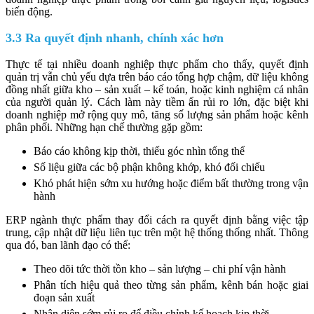
biến động.
3.3 Ra quyết định nhanh, chính xác hơn
Thực tế tại nhiều doanh nghiệp thực phẩm cho thấy, quyết định
quản trị vẫn chủ yếu dựa trên báo cáo tổng hợp chậm, dữ liệu không
đồng nhất giữa kho – sản xuất – kế toán, hoặc kinh nghiệm cá nhân
của người quản lý. Cách làm này tiềm ẩn rủi ro lớn, đặc biệt khi
doanh nghiệp mở rộng quy mô, tăng số lượng sản phẩm hoặc kênh
phân phối. Những hạn chế thường gặp gồm:
Báo cáo không kịp thời, thiếu góc nhìn tổng thể
Số liệu giữa các bộ phận không khớp, khó đối chiếu
Khó phát hiện sớm xu hướng hoặc điểm bất thường trong vận
hành
ERP ngành thực phẩm thay đổi cách ra quyết định bằng việc tập
trung, cập nhật dữ liệu liên tục trên một hệ thống thống nhất. Thông
qua đó, ban lãnh đạo có thể:
Theo dõi tức thời tồn kho – sản lượng – chi phí vận hành
Phân tích hiệu quả theo từng sản phẩm, kênh bán hoặc giai
đoạn sản xuất
Nhận diện sớm rủi ro để điều chỉnh kế hoạch kịp thời