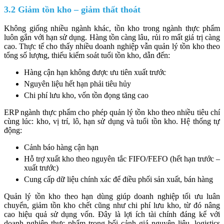
3.2 Giảm tồn kho – giảm thất thoát
Không giống nhiều ngành khác, tồn kho trong ngành thực phẩm
luôn gắn với hạn sử dụng. Hàng tồn càng lâu, rủi ro mất giá trị càng
cao. Thực tế cho thấy nhiều doanh nghiệp vẫn quản lý tồn kho theo
tổng số lượng, thiếu kiểm soát tuổi tồn kho, dẫn đến:
Hàng cận hạn không được ưu tiên xuất trước
Nguyên liệu hết hạn phải tiêu hủy
Chi phí lưu kho, vốn tồn đọng tăng cao
ERP ngành thực phẩm cho phép quản lý tồn kho theo nhiều tiêu chí
cùng lúc: kho, vị trí, lô, hạn sử dụng và tuổi tồn kho. Hệ thống tự
động:
Cảnh báo hàng cận hạn
Hỗ trợ xuất kho theo nguyên tắc FIFO/FEFO (hết hạn trước –
xuất trước)
Cung cấp dữ liệu chính xác để điều phối sản xuất, bán hàng
Quản lý tồn kho theo hạn dùng giúp doanh nghiệp tối ưu luân
chuyển, giảm tồn kho chết cũng như chi phí lưu kho, từ đó nâng
cao hiệu quả sử dụng vốn. Đây là lợi ích tài chính đáng kể với
doanh nghiệp thực phẩm trong bối cảnh giá nguyên liệu, logistics