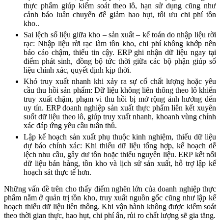
thực phẩm giúp kiểm soát theo lô, hạn sử dụng cũng như
cảnh báo luân chuyển để giảm hao hụt, tối ưu chi phí tồn
kho..
Sai lệch số liệu giữa kho – sản xuất – kế toán do nhập liệu rời
rạc: Nhập liệu rời rạc làm tồn kho, chi phí không khớp nên
báo cáo chậm, thiếu tin cậy. ERP ghi nhận dữ liệu ngay tại
điểm phát sinh, đồng bộ tức thời giữa các bộ phận giúp số
liệu chính xác, quyết định kịp thời.
Khó truy xuất nhanh khi xảy ra sự cố chất lượng hoặc yêu
cầu thu hồi sản phẩm: Dữ liệu không liên thông theo lô khiến
truy xuất chậm, phạm vi thu hồi bị mở rộng ảnh hưởng đến
uy tín. ERP doanh nghiệp sản xuất thực phẩm liên kết xuyên
suốt dữ liệu theo lô, giúp truy xuất nhanh, khoanh vùng chính
xác đáp ứng yêu cầu tuân thủ.
Lập kế hoạch sản xuất phụ thuộc kinh nghiệm, thiếu dữ liệu
dự báo chính xác: Khi thiếu dữ liệu tổng hợp, kế hoạch dễ
lệch nhu cầu, gây dư tồn hoặc thiếu nguyên liệu. ERP kết nối
dữ liệu bán hàng, tồn kho và lịch sử sản xuất, hỗ trợ lập kế
hoạch sát thực tế hơn.
Những vấn đề trên cho thấy điểm nghẽn lớn của doanh nghiệp thực
phẩm nằm ở quản trị tồn kho, truy xuất nguồn gốc cũng như lập kế
hoạch thiếu dữ liệu liên thông. Khi vận hành không được kiểm soát
theo thời gian thực, hao hụt, chi phí ẩn, rủi ro chất lượng sẽ gia tăng.