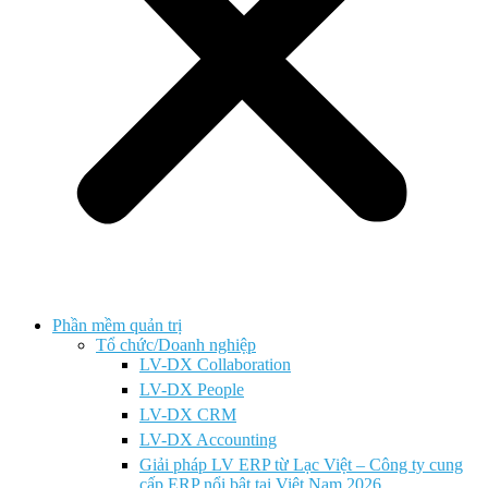
Phần mềm quản trị
Tổ chức/Doanh nghiệp
LV-DX Collaboration
LV-DX People
LV-DX CRM
LV-DX Accounting
Giải pháp LV ERP từ Lạc Việt – Công ty cung
cấp ERP nổi bật tại Việt Nam 2026