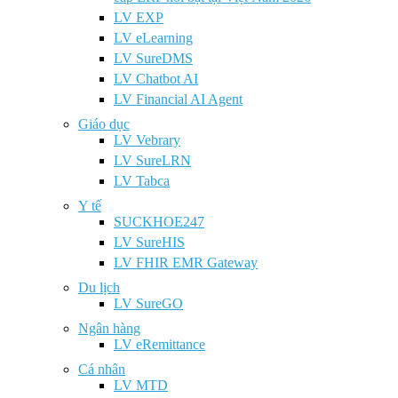
LV EXP
LV eLearning
LV SureDMS
LV Chatbot AI
LV Financial AI Agent
Giáo dục
LV Vebrary
LV SureLRN
LV Tabca
Y tế
SUCKHOE247
LV SureHIS
LV FHIR EMR Gateway
Du lịch
LV SureGO
Ngân hàng
LV eRemittance
Cá nhân
LV MTD