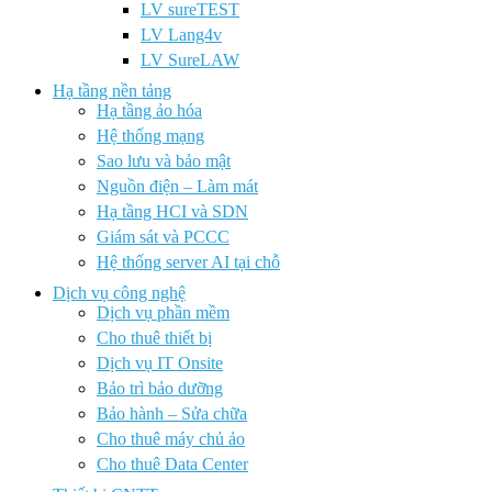
LV sureTEST
LV Lang4v
LV SureLAW
Hạ tầng nền tảng
Hạ tầng ảo hóa
Hệ thống mạng
Sao lưu và bảo mật
Nguồn điện – Làm mát
Hạ tầng HCI và SDN
Giám sát và PCCC
Hệ thống server AI tại chỗ
Dịch vụ công nghệ
Dịch vụ phần mềm
Cho thuê thiết bị
Dịch vụ IT Onsite
Bảo trì bảo dưỡng
Bảo hành – Sửa chữa
Cho thuê máy chủ ảo
Cho thuê Data Center