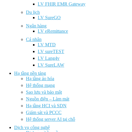
LV FHIR EMR Gateway
Du lịch
LV SureGO
Ngân hàng
LV eRemittance
Cá nhân
LV MTD
LV sureTEST
LV Lang4v
LV SureLAW
Hạ tầng nền tảng
Hạ tầng ảo hóa
Hệ thống mạng
Sao lưu và bảo mật
Nguồn điện – Làm mát
Hạ tầng HCI và SDN
Giám sát và PCCC
Hệ thống server AI tại chỗ
Dịch vụ công nghệ