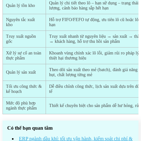
Quản lý chi tiết theo lô – hạn sử dụng – trạng thái 
Quản lý tồn kho
lượng, cảnh báo hàng sắp hết hạn
Nguyên tắc xuất
Hỗ trợ FIFO/FEFO tự động, ưu tiên lô cũ hoặc lô 
kho
hạn
Truy xuất nguồn
Truy xuất nhanh từ nguyên liệu → sản xuất → th
gốc
→ khách hàng, hỗ trợ thu hồi sản phẩm
Xử lý sự cố an toàn
Khoanh vùng chính xác lô lỗi, giảm rủi ro pháp lý
thực phẩm
thiệt hại thương hiệu
Theo dõi sản xuất theo mẻ (batch), đánh giá năng s
Quản lý sản xuất
hụt, chất lượng từng mẻ
Tối ưu công thức &
Dễ điều chỉnh công thức, lịch sản xuất dựa trên dữ 
kế hoạch
tế
Mức độ phù hợp
Thiết kế chuyên biệt cho sản phẩm dễ hư hỏng, rủi
ngành thực phẩm
Có thể bạn quan tâm
ERP ngành dầu khí: tối ưu vận hành, kiểm soát chi phí &