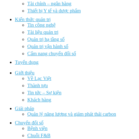
Tài chính – ngân hàng
Thiết bị Y tế và dược phẩm
Kiến thức quản trị
Tin công nghệ
Tài liệu quản trị
Quản trị hạ tầng số
Quản trị vận hành số
Cẩm nang chuyển đổi số
Tuyển dụng
Giới thiệu
Về Lạc Việt
Thành tựu
Tin tức – Sự kiện
Khách hàng
Giải pháp
Quản lý năng lượng và giảm phát thải carbon
Chuyển đổi số
Bệnh viện
Chuỗi F&B