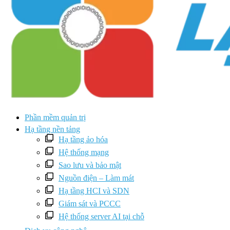
Phần mềm quản trị
Hạ tầng nền tảng
Hạ tầng ảo hóa
Hệ thống mạng
Sao lưu và bảo mật
Nguồn điện – Làm mát
Hạ tầng HCI và SDN
Giám sát và PCCC
Hệ thống server AI tại chỗ