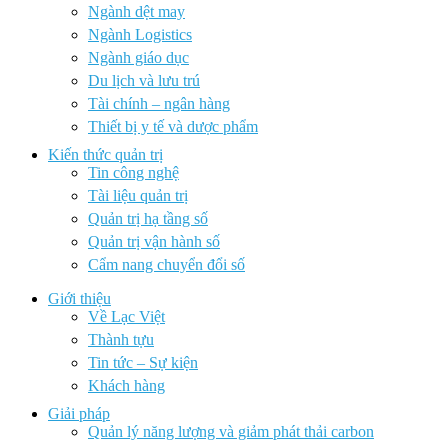
Ngành dệt may
Ngành Logistics
Ngành giáo dục
Du lịch và lưu trú
Tài chính – ngân hàng
Thiết bị y tế và dược phẩm
Kiến thức quản trị
Tin công nghệ
Tài liệu quản trị
Quản trị hạ tầng số
Quản trị vận hành số
Cẩm nang chuyển đổi số
Giới thiệu
Về Lạc Việt
Thành tựu
Tin tức – Sự kiện
Khách hàng
Giải pháp
Quản lý năng lượng và giảm phát thải carbon