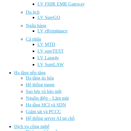
LV FHIR EMR Gateway
Du lịch
LV SureGO
Ngân hàng
LV eRemittance
Cá nhân
LV MTD
LV sureTEST
LV Lang4v
LV SureLAW
Hạ tầng nền tảng
Hạ tầng ảo hóa
Hệ thống mạng
Sao lưu và bảo mật
Nguồn điện – Làm mát
Hạ tầng HCI và SDN
Giám sát và PCCC
Hệ thống server AI tại chỗ
Dịch vụ công nghệ