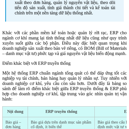
xuất theo đơn hàng, quản lý nguyên vật liệu, theo dõi
tiến độ sản xuất, tính giá thành chi tiết và kế toán tài
chính trên một nền tảng dữ liệu thống nhất.
Khác với các phần mềm kế toán hoặc quản lý rời rạc, ERP cho
ngành cơ khí mang lại tính thống nhất dữ liệu cũng như quy trình
xuyên suốt giữa các bộ phận. Điều này đặc biệt quan trọng khi
doanh nghiệp sản xuất theo bản vẽ riêng, có BOM (Bill of Materials
– danh mục vật tư) phức tạp và giá nguyên vật liệu biến động mạnh.
Điểm khác biệt với ERP truyền thống
Một hệ thống ERP chuẩn ngành tổng quát có thể đáp ứng tốt các
nghiệp vụ tài chính, bán hàng hay quản lý nhân sự. Tuy nhiên với
doanh nghiệp cơ khí, yêu cầu còn sâu hơn. Dưới đây là bảng so
sánh để làm rõ điểm khác biệt giữa ERP truyền thống & ERP phù
hợp cho doanh nghiệp cơ khí, tập trung vào góc nhìn quản trị vận
hành:
Nội dung
ERP truyền thống
ER
Báo giá –
Báo giá dựa trên danh mục sản phẩm
Báo giá theo cấu h
đơn hàng
cố định, ít biến thể
định mức vật tư và