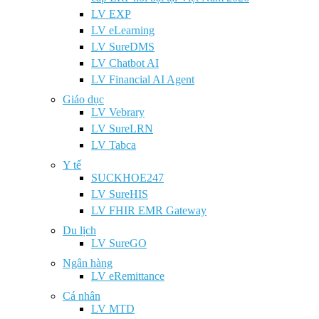
LV EXP
LV eLearning
LV SureDMS
LV Chatbot AI
LV Financial AI Agent
Giáo dục
LV Vebrary
LV SureLRN
LV Tabca
Y tế
SUCKHOE247
LV SureHIS
LV FHIR EMR Gateway
Du lịch
LV SureGO
Ngân hàng
LV eRemittance
Cá nhân
LV MTD