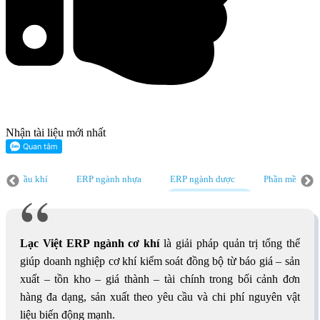
Nhận tài liệu mới nhất
ành dầu khí
ERP ngành nhựa
ERP ngành dược
Phần mềm ER
Phần mềm ERP
Erp ngành ô tô
Erp ngành cơ khí
Erp cho ngà
Lạc Việt ERP ngành cơ khí
là giải pháp quản trị tổng thể
giúp doanh nghiệp cơ khí kiểm soát đồng bộ từ báo giá – sản
xuất – tồn kho – giá thành – tài chính trong bối cảnh đơn
hàng đa dạng, sản xuất theo yêu cầu và chi phí nguyên vật
liệu biến động mạnh.