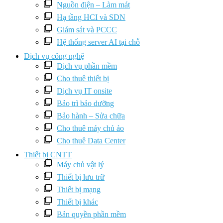
Nguồn điện – Làm mát
Hạ tầng HCI và SDN
Giám sát và PCCC
Hệ thống server AI tại chỗ
Dịch vụ công nghệ
Dịch vụ phần mềm
Cho thuê thiết bị
Dịch vụ IT onsite
Bảo trì bảo dưỡng
Bảo hành – Sửa chữa
Cho thuê máy chủ ảo
Cho thuê Data Center
Thiết bị CNTT
Máy chủ vật lý
Thiết bị lưu trữ
Thiết bị mạng
Thiết bị khác
Bản quyền phần mềm