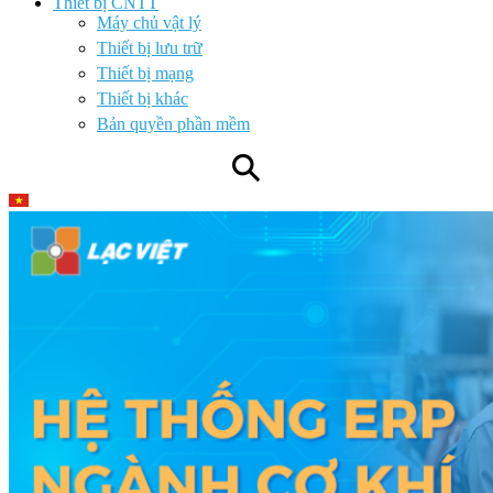
Thiết bị CNTT
Máy chủ vật lý
Thiết bị lưu trữ
Thiết bị mạng
Thiết bị khác
Bản quyền phần mềm
⚲