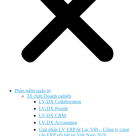
Phần mềm quản trị
Tổ chức/Doanh nghiệp
LV-DX Collaboration
LV-DX People
LV-DX CRM
LV-DX Accounting
Giải pháp LV ERP từ Lạc Việt – Công ty cung
cấp ERP nổi bật tại Việt Nam 2026