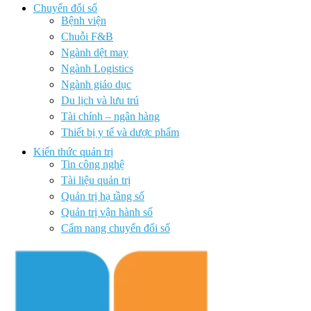
Chuyển đổi số
Bệnh viện
Chuỗi F&B
Ngành dệt may
Ngành Logistics
Ngành giáo dục
Du lịch và lưu trú
Tài chính – ngân hàng
Thiết bị y tế và dược phẩm
Kiến thức quản trị
Tin công nghệ
Tài liệu quản trị
Quản trị hạ tầng số
Quản trị vận hành số
Cẩm nang chuyển đổi số