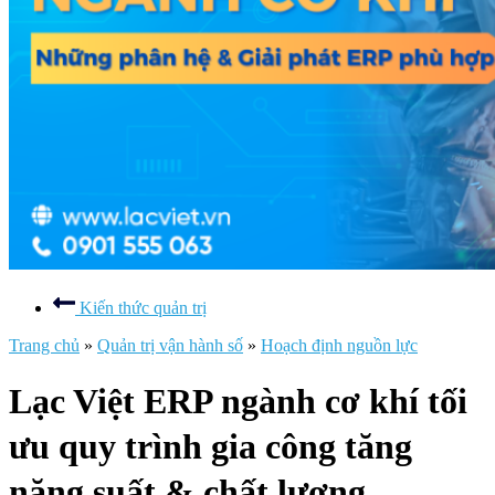
Kiến thức quản trị
Trang chủ
»
Quản trị vận hành số
»
Hoạch định nguồn lực
Lạc Việt ERP ngành cơ khí tối
ưu quy trình gia công tăng
năng suất & chất lượng