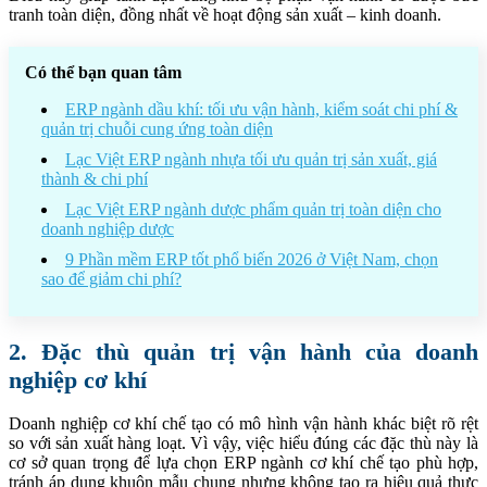
tranh toàn diện, đồng nhất về hoạt động sản xuất – kinh doanh.
Có thể bạn quan tâm
ERP ngành dầu khí: tối ưu vận hành, kiểm soát chi phí &
quản trị chuỗi cung ứng toàn diện
Lạc Việt ERP ngành nhựa tối ưu quản trị sản xuất, giá
thành & chi phí
Lạc Việt ERP ngành dược phẩm quản trị toàn diện cho
doanh nghiệp dược
9 Phần mềm ERP tốt phổ biến 2026 ở Việt Nam, chọn
sao để giảm chi phí?
2. Đặc thù quản trị vận hành của doanh
nghiệp cơ khí
Doanh nghiệp cơ khí chế tạo có mô hình vận hành khác biệt rõ rệt
so với sản xuất hàng loạt. Vì vậy, việc hiểu đúng các đặc thù này là
cơ sở quan trọng để lựa chọn ERP ngành cơ khí chế tạo phù hợp,
tránh áp dụng khuôn mẫu chung nhưng không tạo ra hiệu quả thực