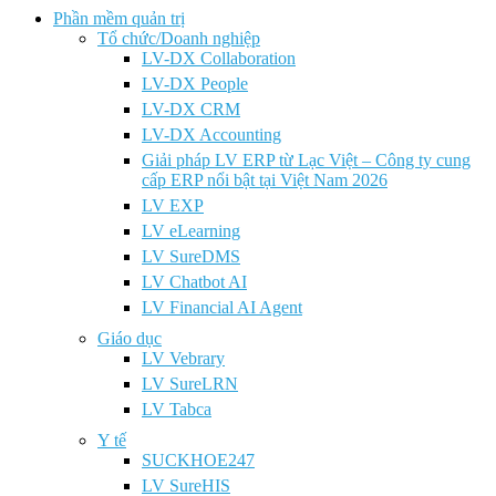
Phần mềm quản trị
Tổ chức/Doanh nghiệp
LV-DX Collaboration
LV-DX People
LV-DX CRM
LV-DX Accounting
Giải pháp LV ERP từ Lạc Việt – Công ty cung
cấp ERP nổi bật tại Việt Nam 2026
LV EXP
LV eLearning
LV SureDMS
LV Chatbot AI
LV Financial AI Agent
Giáo dục
LV Vebrary
LV SureLRN
LV Tabca
Y tế
SUCKHOE247
LV SureHIS