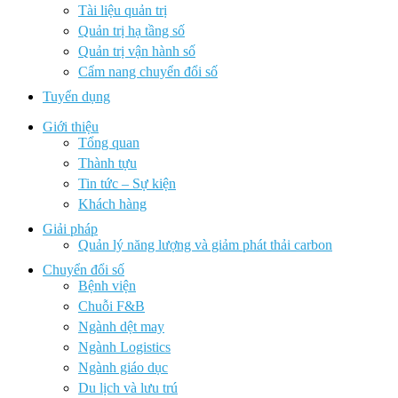
Tài liệu quản trị
Quản trị hạ tầng số
Quản trị vận hành số
Cẩm nang chuyển đổi số
Tuyển dụng
Giới thiệu
Tổng quan
Thành tựu
Tin tức – Sự kiện
Khách hàng
Giải pháp
Quản lý năng lượng và giảm phát thải carbon
Chuyển đổi số
Bệnh viện
Chuỗi F&B
Ngành dệt may
Ngành Logistics
Ngành giáo dục
Du lịch và lưu trú