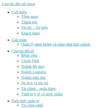
Chuyển đến nội dung
Giới thiệu
Tổng quan
Thành tựu
Tin tức – Sự kiện
Khách hàng
Giải pháp
Quản lý năng lượng và giảm phát thải carbon
Chuyển đổi số
Bệnh viện
Chuỗi F&B
Ngành dệt may
Ngành Logistics
Ngành giáo dục
Du lịch và lưu trú
Tài chính – ngân hàng
Thiết bị Y tế và dược phẩm
Kiến thức quản trị
Tin công nghệ