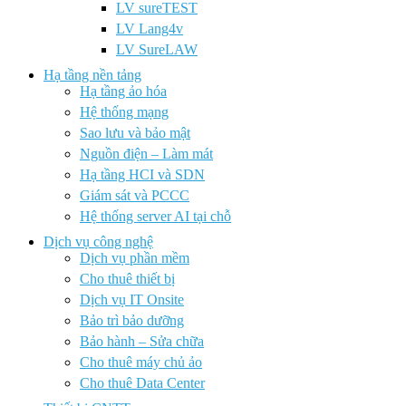
LV sureTEST
LV Lang4v
LV SureLAW
Hạ tầng nền tảng
Hạ tầng ảo hóa
Hệ thống mạng
Sao lưu và bảo mật
Nguồn điện – Làm mát
Hạ tầng HCI và SDN
Giám sát và PCCC
Hệ thống server AI tại chỗ
Dịch vụ công nghệ
Dịch vụ phần mềm
Cho thuê thiết bị
Dịch vụ IT Onsite
Bảo trì bảo dưỡng
Bảo hành – Sửa chữa
Cho thuê máy chủ ảo
Cho thuê Data Center