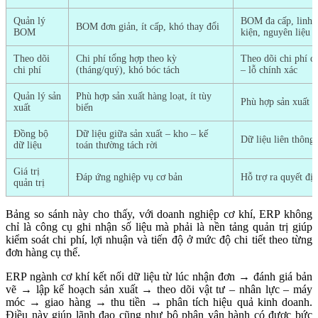
Quản lý
BOM đa cấp, linh h
BOM đơn giản, ít cấp, khó thay đổi
BOM
kiện, nguyên liệu
Theo dõi
Chi phí tổng hợp theo kỳ
Theo dõi chi phí ch
chi phí
(tháng/quý), khó bóc tách
– lỗ chính xác
Quản lý sản
Phù hợp sản xuất hàng loạt, ít tùy
Phù hợp sản xuất t
xuất
biến
Đồng bộ
Dữ liệu giữa sản xuất – kho – kế
Dữ liệu liên thông 
dữ liệu
toán thường tách rời
Giá trị
Đáp ứng nghiệp vụ cơ bản
Hỗ trợ ra quyết đị
quản trị
Bảng so sánh này cho thấy, với doanh nghiệp cơ khí, ERP không
chỉ là công cụ ghi nhận số liệu mà phải là nền tảng quản trị giúp
kiểm soát chi phí, lợi nhuận và tiến độ ở mức độ chi tiết theo từng
đơn hàng cụ thể.
ERP ngành cơ khí kết nối dữ liệu từ lúc nhận đơn → đánh giá bản
vẽ → lập kế hoạch sản xuất → theo dõi vật tư – nhân lực – máy
móc → giao hàng → thu tiền → phân tích hiệu quả kinh doanh.
Điều này giúp lãnh đạo cũng như bộ phận vận hành có được bức