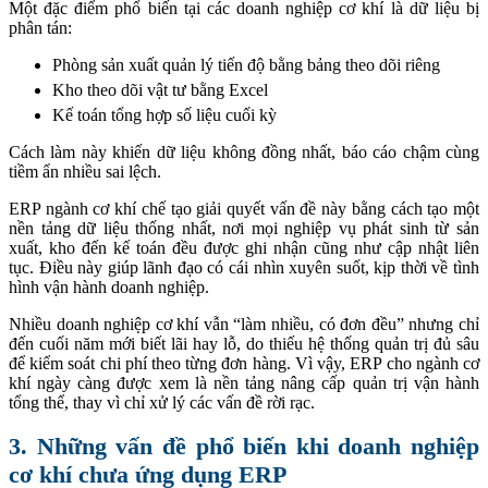
Một đặc điểm phổ biến tại các doanh nghiệp cơ khí là dữ liệu bị
phân tán:
Phòng sản xuất quản lý tiến độ bằng bảng theo dõi riêng
Kho theo dõi vật tư bằng Excel
Kế toán tổng hợp số liệu cuối kỳ
Cách làm này khiến dữ liệu không đồng nhất, báo cáo chậm cùng
tiềm ẩn nhiều sai lệch.
ERP ngành cơ khí chế tạo giải quyết vấn đề này bằng cách tạo một
nền tảng dữ liệu thống nhất, nơi mọi nghiệp vụ phát sinh từ sản
xuất, kho đến kế toán đều được ghi nhận cũng như cập nhật liên
tục. Điều này giúp lãnh đạo có cái nhìn xuyên suốt, kịp thời về tình
hình vận hành doanh nghiệp.
Nhiều doanh nghiệp cơ khí vẫn “làm nhiều, có đơn đều” nhưng chỉ
đến cuối năm mới biết lãi hay lỗ, do thiếu hệ thống quản trị đủ sâu
để kiểm soát chi phí theo từng đơn hàng. Vì vậy, ERP cho ngành cơ
khí ngày càng được xem là nền tảng nâng cấp quản trị vận hành
tổng thể, thay vì chỉ xử lý các vấn đề rời rạc.
3. Những vấn đề phổ biến khi doanh nghiệp
cơ khí chưa ứng dụng ERP