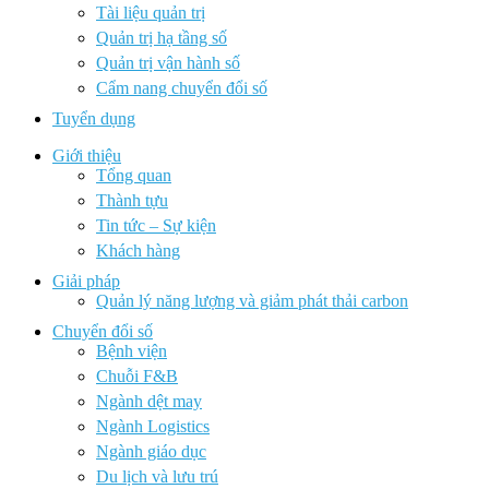
Tài liệu quản trị
Quản trị hạ tầng số
Quản trị vận hành số
Cẩm nang chuyển đổi số
Tuyển dụng
Giới thiệu
Tổng quan
Thành tựu
Tin tức – Sự kiện
Khách hàng
Giải pháp
Quản lý năng lượng và giảm phát thải carbon
Chuyển đổi số
Bệnh viện
Chuỗi F&B
Ngành dệt may
Ngành Logistics
Ngành giáo dục
Du lịch và lưu trú