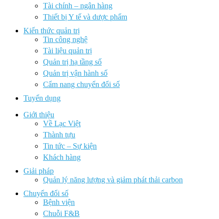
Tài chính – ngân hàng
Thiết bị Y tế và dược phẩm
Kiến thức quản trị
Tin công nghệ
Tài liệu quản trị
Quản trị hạ tầng số
Quản trị vận hành số
Cẩm nang chuyển đổi số
Tuyển dụng
Giới thiệu
Về Lạc Việt
Thành tựu
Tin tức – Sự kiện
Khách hàng
Giải pháp
Quản lý năng lượng và giảm phát thải carbon
Chuyển đổi số
Bệnh viện
Chuỗi F&B