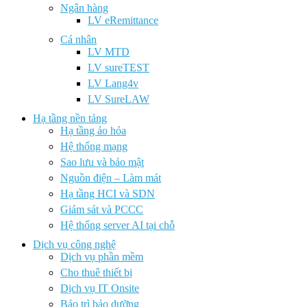
Ngân hàng
LV eRemittance
Cá nhân
LV MTD
LV sureTEST
LV Lang4v
LV SureLAW
Hạ tầng nền tảng
Hạ tầng ảo hóa
Hệ thống mạng
Sao lưu và bảo mật
Nguồn điện – Làm mát
Hạ tầng HCI và SDN
Giám sát và PCCC
Hệ thống server AI tại chỗ
Dịch vụ công nghệ
Dịch vụ phần mềm
Cho thuê thiết bị
Dịch vụ IT Onsite
Bảo trì bảo dưỡng