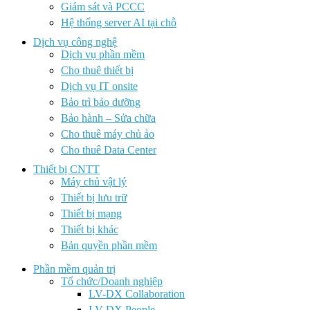
Giám sát và PCCC
Hệ thống server AI tại chỗ
Dịch vụ công nghệ
Dịch vụ phần mềm
Cho thuê thiết bị
Dịch vụ IT onsite
Bảo trì bảo dưỡng
Bảo hành – Sửa chữa
Cho thuê máy chủ ảo
Cho thuê Data Center
Thiết bị CNTT
Máy chủ vật lý
Thiết bị lưu trữ
Thiết bị mạng
Thiết bị khác
Bản quyền phần mềm
Phần mềm quản trị
Tổ chức/Doanh nghiệp
LV-DX Collaboration
LV-DX People