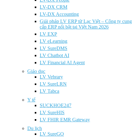
LV-DX CRM
LV-DX Accounting
Giải pháp LV ERP từ Lạc Việt – Công ty cung
cấp ERP nổi bật tại Việt Nam 2026
LV EXP
LV eLearning
LV SureDMS
LV Chatbot AI
LV Financial AI Agent
Giáo dục
LV Vebrary
LV SureLRN
LV Tabca
Y tế
SUCKHOE247
LV SureHIS
LV FHIR EMR Gateway
Du lịch
LV SureGO