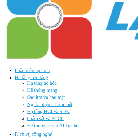
Phần mềm quản trị
Hạ tầng nền tảng
Hạ tầng ảo hóa
Hệ thống mạng
Sao lưu và bảo mật
Nguồn điện – Làm mát
Hạ tầng HCI và SDN
Giám sát và PCCC
Hệ thống server AI tại chỗ
Dịch vụ công nghệ