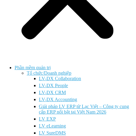
Phần mềm quản trị
Tổ chức/Doanh nghiệp
LV-DX Collaboration
LV-DX People
LV-DX CRM
LV-DX Accounting
Giải pháp LV ERP từ Lạc Việt – Công ty cung
cấp ERP nổi bật tại Việt Nam 2026
LV EXP
LV eLearning
LV SureDMS