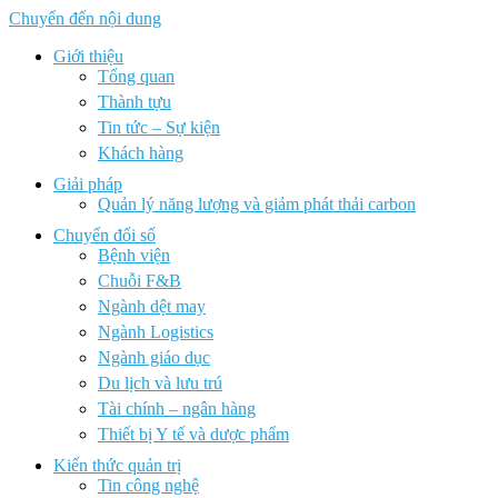
Chuyển đến nội dung
Giới thiệu
Tổng quan
Thành tựu
Tin tức – Sự kiện
Khách hàng
Giải pháp
Quản lý năng lượng và giảm phát thải carbon
Chuyển đổi số
Bệnh viện
Chuỗi F&B
Ngành dệt may
Ngành Logistics
Ngành giáo dục
Du lịch và lưu trú
Tài chính – ngân hàng
Thiết bị Y tế và dược phẩm
Kiến thức quản trị
Tin công nghệ