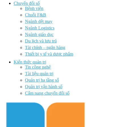
Chuyển đổi số
Bệnh viện
Chuỗi F&B
Ngành dệt may
Ngành Logistics
Ngành giáo dục
Du lịch và lưu trú
Tài chính – ngân hàng
Thiết bị y tế và dược phẩm
Kiến thức quản trị
Tin công nghệ
Tài liệu quản trị
Quản trị hạ tầng số
Quản trị vận hành số
Cẩm nang chuyển đổi số