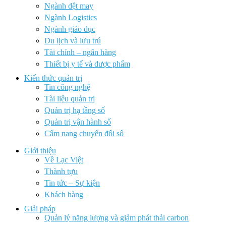
Ngành dệt may
Ngành Logistics
Ngành giáo dục
Du lịch và lưu trú
Tài chính – ngân hàng
Thiết bị y tế và dược phẩm
Kiến thức quản trị
Tin công nghệ
Tài liệu quản trị
Quản trị hạ tầng số
Quản trị vận hành số
Cẩm nang chuyển đổi số
Giới thiệu
Về Lạc Việt
Thành tựu
Tin tức – Sự kiện
Khách hàng
Giải pháp
Quản lý năng lượng và giảm phát thải carbon