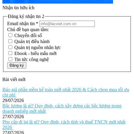
Nhận tin hữu ích
Đăng ký nhận tin 2
Email nhận tin
*
Chủ đề bạn quan tâm:
Chuyển đổi số
Quản trị điều hành
Quản trị nguồn nhân lực
Ebook - biểu mẫu mới
Tin tức công nghệ
Đăng ký
Bài viết mới
Báo giá phần mềm kế toán mới nhất 2026 & Cách chọn mua tối ưu
chi phí
29/07/2026
Bậc lương là gì? Quy định, cách xây dựng các bậc lương trong
doanh nghiệp mới nhất
27/07/2026
Phụ cấp đi lại là gì? Quy định, cách tính và thuế TNCN mới nhất
2026
27/07/2026