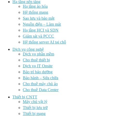
Hạ tầng nền tảng
Hạ tầng ảo hóa
Hệ thống mạng
Sao lưu và bảo mật
Nguồn điện – Làm mát
Hạ tầng HCI và SDN
Giám sát và PCCC
Hệ thống server AI tại chỗ
Dịch vụ công nghệ
Dịch vụ phần mềm
Cho thuê thiết bị
Dịch vụ IT Onsite
Bảo trì bảo dưỡng
Bảo hành – Sửa chữa
Cho thuê máy chủ ảo
Cho thuê Data Center
Thiết bị CNTT
Máy chủ vật lý
Thiết bị lưu trữ
Thiết bị mạng