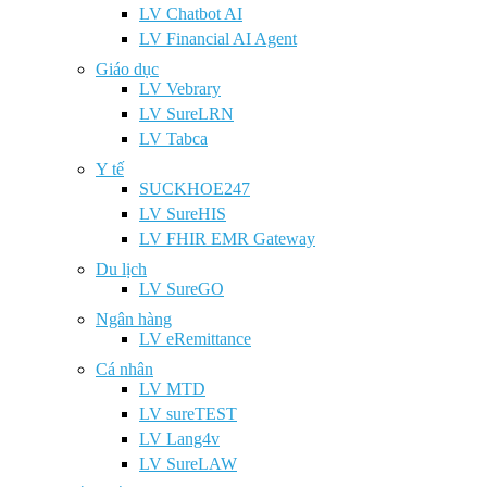
LV Chatbot AI
LV Financial AI Agent
Giáo dục
LV Vebrary
LV SureLRN
LV Tabca
Y tế
SUCKHOE247
LV SureHIS
LV FHIR EMR Gateway
Du lịch
LV SureGO
Ngân hàng
LV eRemittance
Cá nhân
LV MTD
LV sureTEST
LV Lang4v
LV SureLAW