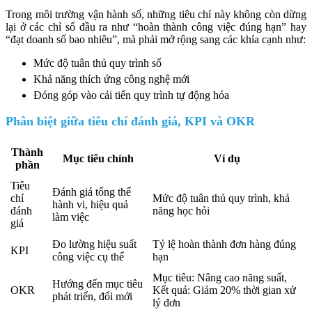
Trong môi trường vận hành số, những tiêu chí này không còn dừng
lại ở các chỉ số đầu ra như “hoàn thành công việc đúng hạn” hay
“đạt doanh số bao nhiêu”, mà phải mở rộng sang các khía cạnh như:
Mức độ tuân thủ quy trình số
Khả năng thích ứng công nghệ mới
Đóng góp vào cải tiến quy trình tự động hóa
Phân biệt giữa tiêu chí đánh giá, KPI và OKR
Thành
Mục tiêu chính
Ví dụ
phần
Tiêu
Đánh giá tổng thể
chí
Mức độ tuân thủ quy trình, khả
hành vi, hiệu quả
đánh
năng học hỏi
làm việc
giá
Đo lường hiệu suất
Tỷ lệ hoàn thành đơn hàng đúng
KPI
công việc cụ thể
hạn
Mục tiêu: Nâng cao năng suất,
Hướng đến mục tiêu
OKR
Kết quả: Giảm 20% thời gian xử
phát triển, đổi mới
lý đơn