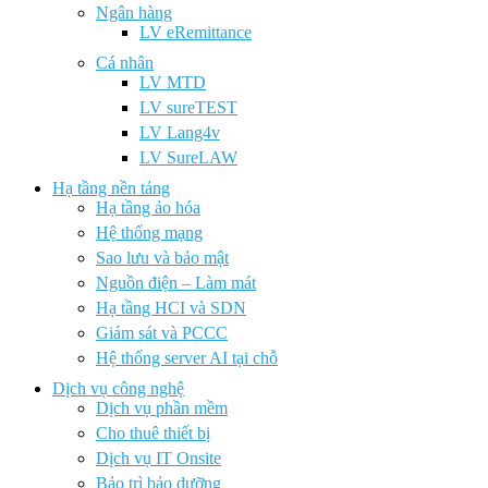
Ngân hàng
LV eRemittance
Cá nhân
LV MTD
LV sureTEST
LV Lang4v
LV SureLAW
Hạ tầng nền tảng
Hạ tầng ảo hóa
Hệ thống mạng
Sao lưu và bảo mật
Nguồn điện – Làm mát
Hạ tầng HCI và SDN
Giám sát và PCCC
Hệ thống server AI tại chỗ
Dịch vụ công nghệ
Dịch vụ phần mềm
Cho thuê thiết bị
Dịch vụ IT Onsite
Bảo trì bảo dưỡng