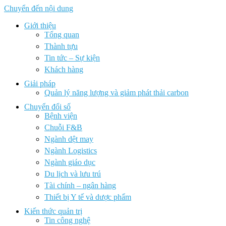
Chuyển đến nội dung
Giới thiệu
Tổng quan
Thành tựu
Tin tức – Sự kiện
Khách hàng
Giải pháp
Quản lý năng lượng và giảm phát thải carbon
Chuyển đổi số
Bệnh viện
Chuỗi F&B
Ngành dệt may
Ngành Logistics
Ngành giáo dục
Du lịch và lưu trú
Tài chính – ngân hàng
Thiết bị Y tế và dược phẩm
Kiến thức quản trị
Tin công nghệ