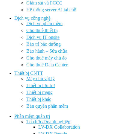
Giám sát và PCCC
Hệ thống server AI tại chỗ
Dịch vụ công nghệ
Dịch vụ phần mềm
Cho thuê thiết bị
Dịch vụ IT onsite
Bảo trì bảo dưỡng
Bảo hành – Sửa chữa
Cho thuê máy chủ ảo
Cho thuê Data Center
Thiết bị CNTT
Máy chủ vật lý
Thiết bị lưu trữ
Thiết bị mạng
Thiết bị khác
Bản quyền phần mềm
Phần mềm quản trị
Tổ chức/Doanh nghiệp
LV-DX Collaboration
LV-DX People