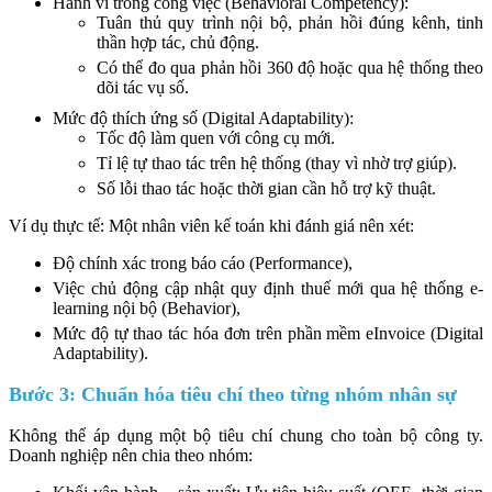
Hành vi trong công việc (Behavioral Competency):
Tuân thủ quy trình nội bộ, phản hồi đúng kênh, tinh
thần hợp tác, chủ động.
Có thể đo qua phản hồi 360 độ hoặc qua hệ thống theo
dõi tác vụ số.
Mức độ thích ứng số (Digital Adaptability):
Tốc độ làm quen với công cụ mới.
Tỉ lệ tự thao tác trên hệ thống (thay vì nhờ trợ giúp).
Số lỗi thao tác hoặc thời gian cần hỗ trợ kỹ thuật.
Ví dụ thực tế: Một nhân viên kế toán khi đánh giá nên xét:
Độ chính xác trong báo cáo (Performance),
Việc chủ động cập nhật quy định thuế mới qua hệ thống e-
learning nội bộ (Behavior),
Mức độ tự thao tác hóa đơn trên phần mềm eInvoice (Digital
Adaptability).
Bước 3: Chuẩn hóa tiêu chí theo từng nhóm nhân sự
Không thể áp dụng một bộ tiêu chí chung cho toàn bộ công ty.
Doanh nghiệp nên chia theo nhóm: