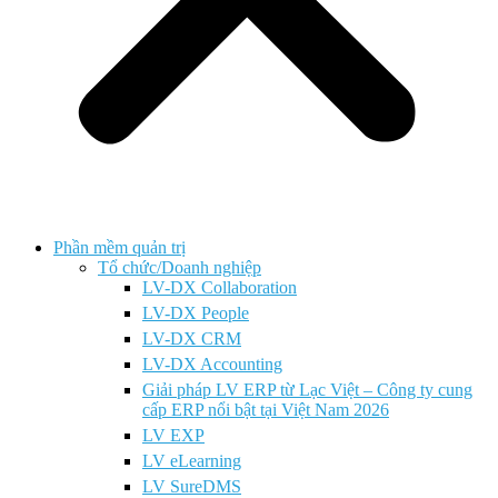
Phần mềm quản trị
Tổ chức/Doanh nghiệp
LV-DX Collaboration
LV-DX People
LV-DX CRM
LV-DX Accounting
Giải pháp LV ERP từ Lạc Việt – Công ty cung
cấp ERP nổi bật tại Việt Nam 2026
LV EXP
LV eLearning
LV SureDMS