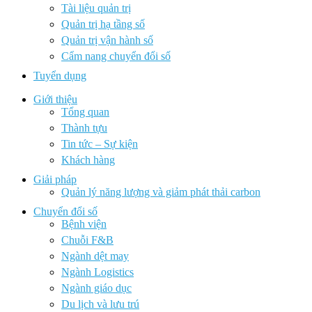
Tài liệu quản trị
Quản trị hạ tầng số
Quản trị vận hành số
Cẩm nang chuyển đổi số
Tuyển dụng
Giới thiệu
Tổng quan
Thành tựu
Tin tức – Sự kiện
Khách hàng
Giải pháp
Quản lý năng lượng và giảm phát thải carbon
Chuyển đổi số
Bệnh viện
Chuỗi F&B
Ngành dệt may
Ngành Logistics
Ngành giáo dục
Du lịch và lưu trú