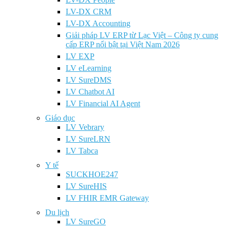
LV-DX CRM
LV-DX Accounting
Giải pháp LV ERP từ Lạc Việt – Công ty cung
cấp ERP nổi bật tại Việt Nam 2026
LV EXP
LV eLearning
LV SureDMS
LV Chatbot AI
LV Financial AI Agent
Giáo dục
LV Vebrary
LV SureLRN
LV Tabca
Y tế
SUCKHOE247
LV SureHIS
LV FHIR EMR Gateway
Du lịch
LV SureGO