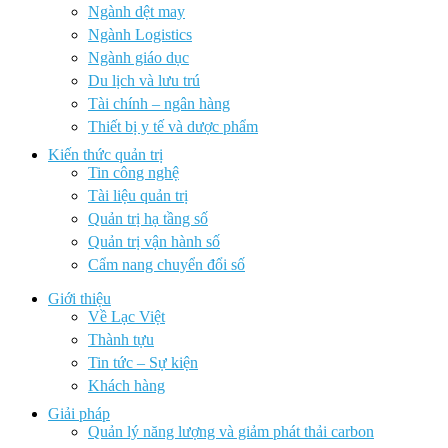
Ngành dệt may
Ngành Logistics
Ngành giáo dục
Du lịch và lưu trú
Tài chính – ngân hàng
Thiết bị y tế và dược phẩm
Kiến thức quản trị
Tin công nghệ
Tài liệu quản trị
Quản trị hạ tầng số
Quản trị vận hành số
Cẩm nang chuyển đổi số
Giới thiệu
Về Lạc Việt
Thành tựu
Tin tức – Sự kiện
Khách hàng
Giải pháp
Quản lý năng lượng và giảm phát thải carbon