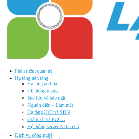
Phần mềm quản trị
Hạ tầng nền tảng
Hạ tầng ảo hóa
Hệ thống mạng
Sao lưu và bảo mật
Nguồn điện – Làm mát
Hạ tầng HCI và SDN
Giám sát và PCCC
Hệ thống server AI tại chỗ
Dịch vụ công nghệ