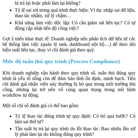
bị trả lại hoặc phải làm lại không?
Tỷ lệ sai sót trong quá trình thực hiện: Ví dụ: nhập sai dữ liệu,
thao tác nhầm, xử lý chậm…
Khả năng làm việc độc lập: Có cần giám sát liên tục? Có tự
động cập nhật tiến độ công việc?
Gợi ý triển khai thực tế: Doanh nghiệp nên phân tích dữ liệu từ các
hệ thống làm việc (quản lý task, dashboard nội bộ…) để theo dõi
hiệu suất liên tục, thay vì chỉ đánh giá theo quý.
Mức độ tuân thủ quy trình (Process Compliance)
Khi doanh nghiệp vận hành theo quy trình số, tuân thủ đúng quy
trình là yếu tố sống còn để đảm bảo tính ổn định, minh bạch. Tiêu
chí đánh giá nhân viên này thường bị bỏ qua trong môi trường thủ
công, nhưng lại trở nên vô cùng quan trọng trong mô hình
workflow tự động.
Một số chỉ số đánh giá có thể bao gồm:
Tỷ lệ thao tác đúng trình tự quy định: Có bỏ qua bước? Có
làm sai thứ tự?
Tần suất bị trả lại quy trình do lỗi thao tác: Bao nhiêu lần xử
lý phải làm lại do không đúng quy trình?