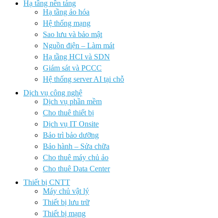
Hạ tầng nền tảng
Hạ tầng ảo hóa
Hệ thống mạng
Sao lưu và bảo mật
Nguồn điện – Làm mát
Hạ tầng HCI và SDN
Giám sát và PCCC
Hệ thống server AI tại chỗ
Dịch vụ công nghệ
Dịch vụ phần mềm
Cho thuê thiết bị
Dịch vụ IT Onsite
Bảo trì bảo dưỡng
Bảo hành – Sửa chữa
Cho thuê máy chủ ảo
Cho thuê Data Center
Thiết bị CNTT
Máy chủ vật lý
Thiết bị lưu trữ
Thiết bị mạng