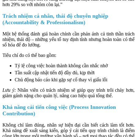
hơn 29% so với nhóm còn lại.”
Trách nhiệm cá nhân, thái độ chuyên nghiệp
(Accountability & Professionalism)
Một hệ thống đánh giá hoàn chỉnh cần phản ánh cả tinh thần trách
nhiệm, thái độ – những yếu tố tuy định tính nhưng hoàn toàn có thể
số hóa để đo lường.
Tiêu chí đo có thể bao gồm:
Tỷ lệ công việc hoàn thành không cần nhắc nhở
Tần suất cập nhật tiến độ đầy đủ, kịp thời
Chủ động báo cáo khi gặp sự cố thay vì giấu lỗi
Lưu ý:
Nhân viên có trách nhiệm sẽ giúp quy trình trôi chảy hơn,
giảm gánh nặng cho quản lý, nâng cao hiệu quả tổng thể.
Khả năng cải tiến công việc (Process Innovation
Contribution)
Không chỉ làm đúng, nhân sự hiện đại cần biết cách làm tốt hơn.
Khả năng đề xuất sáng kiến, góp ý cải tiến quy trình chính là điểm
cộng lớn trong môi trường vận hành số – nơi mọi thao tác đều có thể