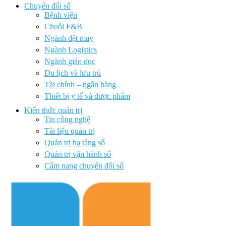
Chuyển đổi số
Bệnh viện
Chuỗi F&B
Ngành dệt may
Ngành Logistics
Ngành giáo dục
Du lịch và lưu trú
Tài chính – ngân hàng
Thiết bị y tế và dược phẩm
Kiến thức quản trị
Tin công nghệ
Tài liệu quản trị
Quản trị hạ tầng số
Quản trị vận hành số
Cẩm nang chuyển đổi số