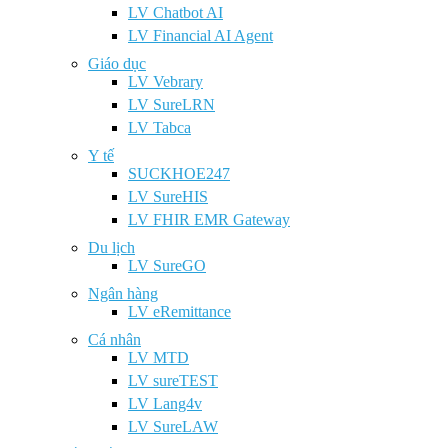
LV Chatbot AI
LV Financial AI Agent
Giáo dục
LV Vebrary
LV SureLRN
LV Tabca
Y tế
SUCKHOE247
LV SureHIS
LV FHIR EMR Gateway
Du lịch
LV SureGO
Ngân hàng
LV eRemittance
Cá nhân
LV MTD
LV sureTEST
LV Lang4v
LV SureLAW