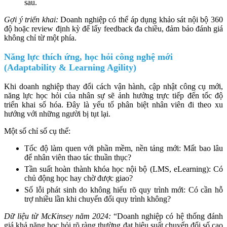
sau.
Gợi ý triển khai:
Doanh nghiệp có thể áp dụng khảo sát nội bộ 360
độ hoặc review định kỳ để lấy feedback đa chiều, đảm bảo đánh giá
không chỉ từ một phía.
Năng lực thích ứng, học hỏi công nghệ mới
(Adaptability & Learning Agility)
Khi doanh nghiệp thay đổi cách vận hành, cập nhật công cụ mới,
năng lực học hỏi của nhân sự sẽ ảnh hưởng trực tiếp đến tốc độ
triển khai số hóa. Đây là yếu tố phân biệt nhân viên đi theo xu
hướng với những người bị tụt lại.
Một số chỉ số cụ thể:
Tốc độ làm quen với phần mềm, nền tảng mới: Mất bao lâu
để nhân viên thao tác thuần thục?
Tần suất hoàn thành khóa học nội bộ (LMS, eLearning): Có
chủ động học hay chờ được giao?
Số lỗi phát sinh do không hiểu rõ quy trình mới: Có cần hỗ
trợ nhiều lần khi chuyển đổi quy trình không?
Dữ liệu từ McKinsey năm 2024:
“Doanh nghiệp có hệ thống đánh
giá khả năng học hỏi rõ ràng thường đạt hiệu suất chuyển đổi số cao