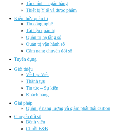
Tài chính – ngân hàng
Thiết bị Y tế và dược phẩm
Kiến thức quản trị
Tin công nghệ
Tài liệu quản trị
Quản trị hạ tầng số
Quản trị vận hành số
Cẩm nang chuyển đổi số
Tuyển dụng
Giới thiệu
Về Lạc Việt
Thành tựu
Tin tức – Sự kiện
Khách hàng
Giải pháp
Quản lý năng lượng và giảm phát thải carbon
Chuyển đổi số
Bệnh viện
Chuỗi F&B