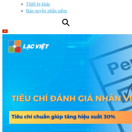
Thiết bị khác
Bản quyền phần mềm
⚲