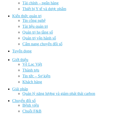
Tài chính – ngân hàng
Thiết bị Y tế và dược phẩm
Kiến thức quản trị
Tin công nghệ
Tài liệu quản trị
Quản trị hạ tầng số
Quản trị vận hành số
Cẩm nang chuyển đổi số
Tuyển dụng
Giới thiệu
Về Lạc Việt
Thành tựu
Tin tức – Sự kiện
Khách hàng
Giải pháp
Quản lý năng lượng và giảm phát thải carbon
Chuyển đổi số
Bệnh viện
Chuỗi F&B