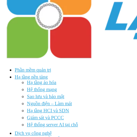
Phần mềm quản trị
Hạ tầng nền tảng
Hạ tầng ảo hóa
Hệ thống mạng
Sao lưu và bảo mật
Nguồn điện – Làm mát
Hạ tầng HCI và SDN
Giám sát và PCCC
Hệ thống server AI tại chỗ
Dịch vụ công nghệ