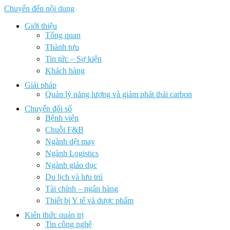
Chuyển đến nội dung
Giới thiệu
Tổng quan
Thành tựu
Tin tức – Sự kiện
Khách hàng
Giải pháp
Quản lý năng lượng và giảm phát thải carbon
Chuyển đổi số
Bệnh viện
Chuỗi F&B
Ngành dệt may
Ngành Logistics
Ngành giáo dục
Du lịch và lưu trú
Tài chính – ngân hàng
Thiết bị Y tế và dược phẩm
Kiến thức quản trị
Tin công nghệ