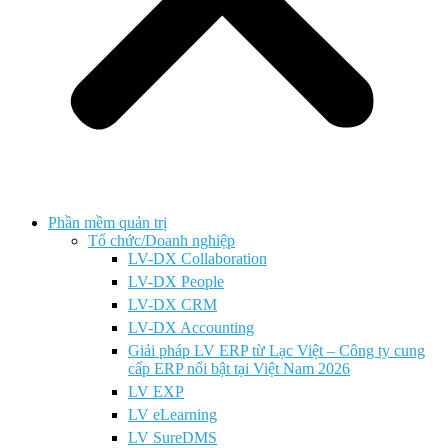
Phần mềm quản trị
Tổ chức/Doanh nghiệp
LV-DX Collaboration
LV-DX People
LV-DX CRM
LV-DX Accounting
Giải pháp LV ERP từ Lạc Việt – Công ty cung
cấp ERP nổi bật tại Việt Nam 2026
LV EXP
LV eLearning
LV SureDMS