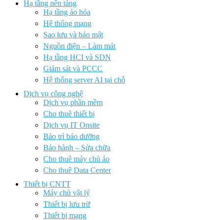
Hạ tầng nền tảng
Hạ tầng ảo hóa
Hệ thống mạng
Sao lưu và bảo mật
Nguồn điện – Làm mát
Hạ tầng HCI và SDN
Giám sát và PCCC
Hệ thống server AI tại chỗ
Dịch vụ công nghệ
Dịch vụ phần mềm
Cho thuê thiết bị
Dịch vụ IT Onsite
Bảo trì bảo dưỡng
Bảo hành – Sửa chữa
Cho thuê máy chủ ảo
Cho thuê Data Center
Thiết bị CNTT
Máy chủ vật lý
Thiết bị lưu trữ
Thiết bị mạng