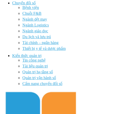
Chuyển đổi số
Bệnh viện
Chuỗi F&B
Ngành dệt may
Ngành Logistics
Ngành giáo dục
Du lịch và lưu trú
Tài chính – ngân hàng
Thiết bị y tế và dược phẩm
Kiến thức quản trị
Tin công nghệ
Tài liệu quản trị
Quản trị hạ tầng số
Quản trị vận hành số
Cẩm nang chuyển đổi số