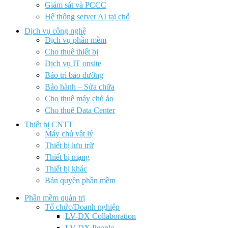
Giám sát và PCCC
Hệ thống server AI tại chỗ
Dịch vụ công nghệ
Dịch vụ phần mềm
Cho thuê thiết bị
Dịch vụ IT onsite
Bảo trì bảo dưỡng
Bảo hành – Sửa chữa
Cho thuê máy chủ ảo
Cho thuê Data Center
Thiết bị CNTT
Máy chủ vật lý
Thiết bị lưu trữ
Thiết bị mạng
Thiết bị khác
Bản quyền phần mềm
Phần mềm quản trị
Tổ chức/Doanh nghiệp
LV-DX Collaboration
LV-DX People