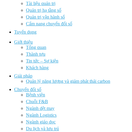
Tài liệu quản trị
Quản trị hạ tầng số
Quản trị vận hành số
Cẩm nang chuyển đổi số
Tuyển dụng
Giới thiệu
Tổng quan
Thành tựu
Tin tức – Sự kiện
Khách hàng
Giải pháp
Quản lý năng lượng và giảm phát thải carbon
Chuyển đổi số
Bệnh viện
Chuỗi F&B
Ngành dệt may
Ngành Logistics
Ngành giáo dục
Du lịch và lưu trú