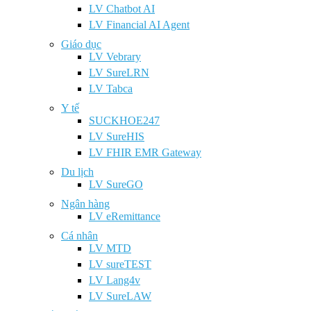
LV Chatbot AI
LV Financial AI Agent
Giáo dục
LV Vebrary
LV SureLRN
LV Tabca
Y tế
SUCKHOE247
LV SureHIS
LV FHIR EMR Gateway
Du lịch
LV SureGO
Ngân hàng
LV eRemittance
Cá nhân
LV MTD
LV sureTEST
LV Lang4v
LV SureLAW