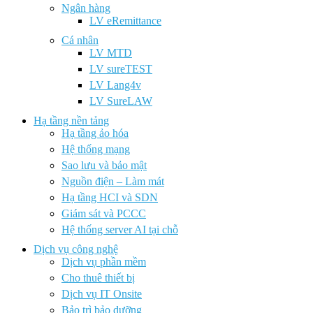
Ngân hàng
LV eRemittance
Cá nhân
LV MTD
LV sureTEST
LV Lang4v
LV SureLAW
Hạ tầng nền tảng
Hạ tầng ảo hóa
Hệ thống mạng
Sao lưu và bảo mật
Nguồn điện – Làm mát
Hạ tầng HCI và SDN
Giám sát và PCCC
Hệ thống server AI tại chỗ
Dịch vụ công nghệ
Dịch vụ phần mềm
Cho thuê thiết bị
Dịch vụ IT Onsite
Bảo trì bảo dưỡng