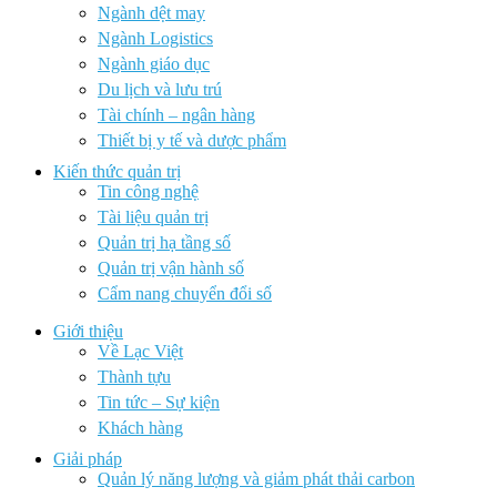
Ngành dệt may
Ngành Logistics
Ngành giáo dục
Du lịch và lưu trú
Tài chính – ngân hàng
Thiết bị y tế và dược phẩm
Kiến thức quản trị
Tin công nghệ
Tài liệu quản trị
Quản trị hạ tầng số
Quản trị vận hành số
Cẩm nang chuyển đổi số
Giới thiệu
Về Lạc Việt
Thành tựu
Tin tức – Sự kiện
Khách hàng
Giải pháp
Quản lý năng lượng và giảm phát thải carbon