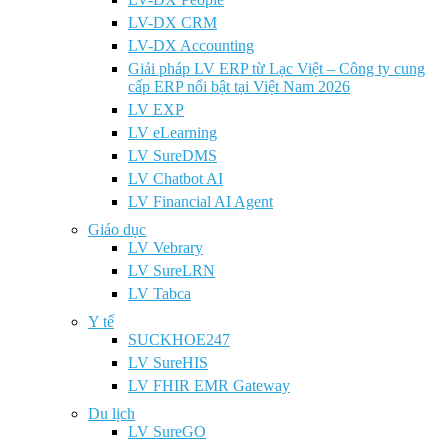
LV-DX CRM
LV-DX Accounting
Giải pháp LV ERP từ Lạc Việt – Công ty cung
cấp ERP nổi bật tại Việt Nam 2026
LV EXP
LV eLearning
LV SureDMS
LV Chatbot AI
LV Financial AI Agent
Giáo dục
LV Vebrary
LV SureLRN
LV Tabca
Y tế
SUCKHOE247
LV SureHIS
LV FHIR EMR Gateway
Du lịch
LV SureGO