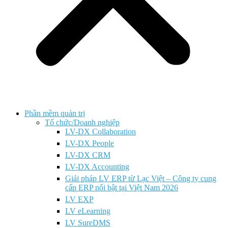
Phần mềm quản trị
Tổ chức/Doanh nghiệp
LV-DX Collaboration
LV-DX People
LV-DX CRM
LV-DX Accounting
Giải pháp LV ERP từ Lạc Việt – Công ty cung
cấp ERP nổi bật tại Việt Nam 2026
LV EXP
LV eLearning
LV SureDMS