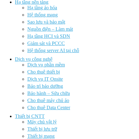
Hạ tầng nền tảng
Hạ tầng ảo hóa
Hệ thống mạng
Sao lưu và bảo mật
Nguồn điện – Làm mát
Hạ tầng HCI và SDN
Giám sát và PCCC
Hệ thống server AI tại chỗ
Dịch vụ công nghệ
Dịch vụ phần mềm
Cho thuê thiết bị
Dịch vụ IT Onsite
Bảo trì bảo dưỡng
Bảo hành – Sửa chữa
Cho thuê máy chủ ảo
Cho thuê Data Center
Thiết bị CNTT
Máy chủ vật lý
Thiết bị lưu trữ
Thiết bị mạng