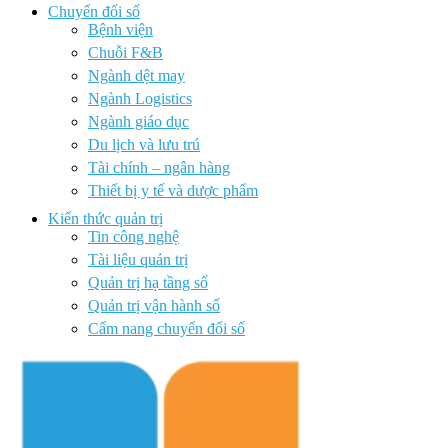
Chuyển đổi số
Bệnh viện
Chuỗi F&B
Ngành dệt may
Ngành Logistics
Ngành giáo dục
Du lịch và lưu trú
Tài chính – ngân hàng
Thiết bị y tế và dược phẩm
Kiến thức quản trị
Tin công nghệ
Tài liệu quản trị
Quản trị hạ tầng số
Quản trị vận hành số
Cẩm nang chuyển đổi số