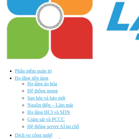
Phần mềm quản trị
Hạ tầng nền tảng
Hạ tầng ảo hóa
Hệ thống mạng
Sao lưu và bảo mật
Nguồn điện – Làm mát
Hạ tầng HCI và SDN
Giám sát và PCCC
Hệ thống server AI tại chỗ
Dịch vụ công nghệ