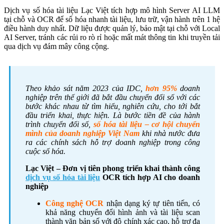
Dịch vụ số hóa tài liệu Lạc Việt tích hợp mô hình Server AI LLM
tại chỗ và OCR để số hóa nhanh tài liệu, lưu trữ, vận hành trên 1 hệ
điều hành duy nhất. Dữ liệu được quản lý, bảo mật tại chỗ với Local
AI Server, tránh các rủi ro rò rỉ hoặc mất mát thông tin khi truyền tải
qua dịch vụ đám mây công cộng.
Theo khảo sát năm 2023 của IDC,
hơn
95%
doanh
nghiệp trên thế giới đã bắt đầu chuyển đổi số với các
bước khác nhau từ tìm hiểu, nghiên cứu, cho tới bắt
đầu triển khai, thực hiện. Là bước tiền đề của hành
trình chuyển đổi số,
số hóa tài liệu – cơ hội chuyển
mình của doanh nghiệp Việt Nam
khi nhà nước đưa
ra các chính sách hỗ trợ doanh nghiệp trong công
cuộc số hóa.
Lạc Việt – Đơn vị tiên phong triển khai thành công
dịch vụ số hóa tài liệu
OCR tích hợp AI cho doanh
nghiệp
Công nghệ OCR
nhận dạng ký tự tiên tiến, có
khả năng chuyển đổi hình ảnh và tài liệu scan
thành văn bản số với độ chính xác cao, hỗ trợ đa