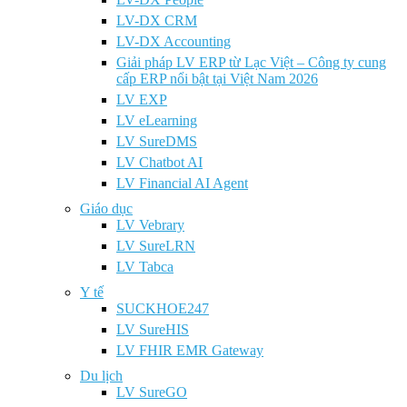
LV-DX CRM
LV-DX Accounting
Giải pháp LV ERP từ Lạc Việt – Công ty cung
cấp ERP nổi bật tại Việt Nam 2026
LV EXP
LV eLearning
LV SureDMS
LV Chatbot AI
LV Financial AI Agent
Giáo dục
LV Vebrary
LV SureLRN
LV Tabca
Y tế
SUCKHOE247
LV SureHIS
LV FHIR EMR Gateway
Du lịch
LV SureGO