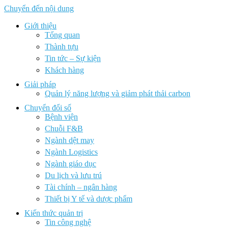
Chuyển đến nội dung
Giới thiệu
Tổng quan
Thành tựu
Tin tức – Sự kiện
Khách hàng
Giải pháp
Quản lý năng lượng và giảm phát thải carbon
Chuyển đổi số
Bệnh viện
Chuỗi F&B
Ngành dệt may
Ngành Logistics
Ngành giáo dục
Du lịch và lưu trú
Tài chính – ngân hàng
Thiết bị Y tế và dược phẩm
Kiến thức quản trị
Tin công nghệ