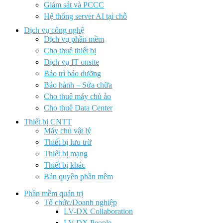
Giám sát và PCCC
Hệ thống server AI tại chỗ
Dịch vụ công nghệ
Dịch vụ phần mềm
Cho thuê thiết bị
Dịch vụ IT onsite
Bảo trì bảo dưỡng
Bảo hành – Sửa chữa
Cho thuê máy chủ ảo
Cho thuê Data Center
Thiết bị CNTT
Máy chủ vật lý
Thiết bị lưu trữ
Thiết bị mạng
Thiết bị khác
Bản quyền phần mềm
Phần mềm quản trị
Tổ chức/Doanh nghiệp
LV-DX Collaboration
LV-DX People