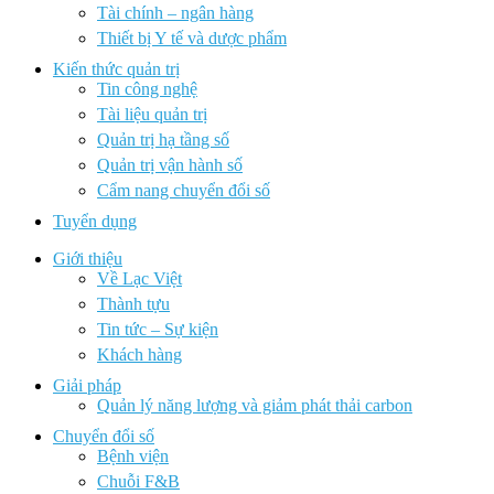
Tài chính – ngân hàng
Thiết bị Y tế và dược phẩm
Kiến thức quản trị
Tin công nghệ
Tài liệu quản trị
Quản trị hạ tầng số
Quản trị vận hành số
Cẩm nang chuyển đổi số
Tuyển dụng
Giới thiệu
Về Lạc Việt
Thành tựu
Tin tức – Sự kiện
Khách hàng
Giải pháp
Quản lý năng lượng và giảm phát thải carbon
Chuyển đổi số
Bệnh viện
Chuỗi F&B