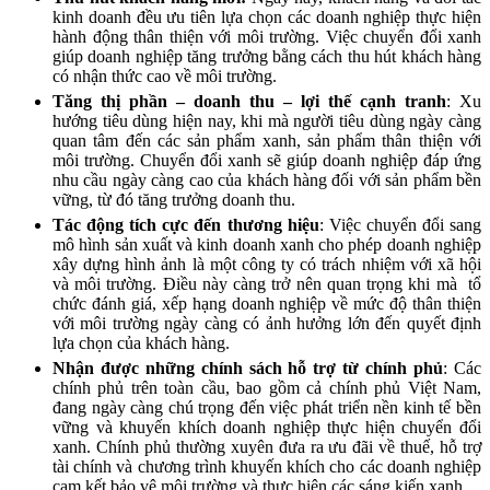
kinh doanh đều ưu tiên lựa chọn các doanh nghiệp thực hiện
hành động thân thiện với môi trường. Việc chuyển đổi xanh
giúp doanh nghiệp tăng trưởng bằng cách thu hút khách hàng
có nhận thức cao về môi trường.
Tăng thị phần – doanh thu – lợi thế cạnh tranh
: Xu
hướng tiêu dùng hiện nay, khi mà người tiêu dùng ngày càng
quan tâm đến các sản phẩm xanh, sản phẩm thân thiện với
môi trường. Chuyển đổi xanh sẽ giúp doanh nghiệp đáp ứng
nhu cầu ngày càng cao của khách hàng đối với sản phẩm bền
vững, từ đó tăng trưởng doanh thu.
Tác động tích cực đến thương hiệu
: Việc chuyển đổi sang
mô hình sản xuất và kinh doanh xanh cho phép doanh nghiệp
xây dựng hình ảnh là một công ty có trách nhiệm với xã hội
và môi trường. Điều này càng trở nên quan trọng khi mà tổ
chức đánh giá, xếp hạng doanh nghiệp về mức độ thân thiện
với môi trường ngày càng có ảnh hưởng lớn đến quyết định
lựa chọn của khách hàng.
Nhận được những chính sách hỗ trợ từ chính phủ
: Các
chính phủ trên toàn cầu, bao gồm cả chính phủ Việt Nam,
đang ngày càng chú trọng đến việc phát triển nền kinh tế bền
vững và khuyến khích doanh nghiệp thực hiện chuyển đổi
xanh. Chính phủ thường xuyên đưa ra ưu đãi về thuế, hỗ trợ
tài chính và chương trình khuyến khích cho các doanh nghiệp
cam kết bảo vệ môi trường và thực hiện các sáng kiến xanh.