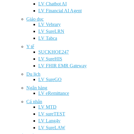
LV Chatbot AI
LV Financial AI Agent
Giáo dục
LV Vebrary
LV SureLRN
LV Tabca
Y tế
SUCKHOE247
LV SureHIS
LV FHIR EMR Gateway
Du lịch
LV SureGO
Ngân hàng
LV eRemittance
Cá nhân
LV MTD
LV sureTEST
LV Lang4v
LV SureLAW