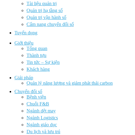
Tài liệu quản trị
Quản trị hạ tầng số
Quản trị vận hành số
Cẩm nang chuyển đổi số
Tuyển dụng
Giới thiệu
Tổng quan
Thành tựu
Tin tức – Sự kiện
Khách hàng
Giải pháp
Quản lý năng lượng và giảm phát thải carbon
Chuyển đổi số
Bệnh viện
Chuỗi F&B
Ngành dệt may
Ngành Logistics
Ngành giáo dục
Du lịch và lưu trú