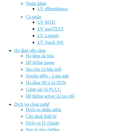
Ngân hàng
LV eRemittance
Cá nhân
LV MTD
LV sureTEST
LV Lang4v
LV SureLAW
Hạ tầng nền tảng
Hạ tầng ảo hóa
Hệ thống mạng
Sao lưu và bảo mật
Nguồn điện – Làm mát
Hạ tầng HCI và SDN
Giám sát và PCCC
Hệ thống server AI tại chỗ
Dịch vụ công nghệ
Dịch vụ phần mềm
Cho thuê thiết bị
Dịch vụ IT Onsite
Bảo trì bảo dưỡng