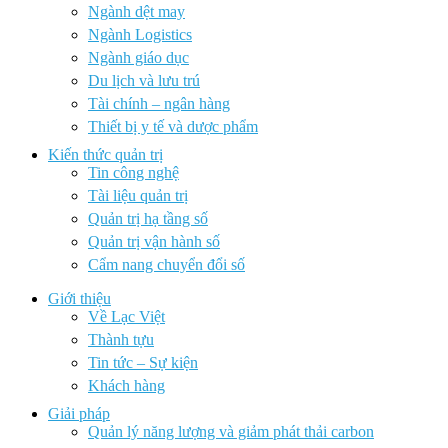
Ngành dệt may
Ngành Logistics
Ngành giáo dục
Du lịch và lưu trú
Tài chính – ngân hàng
Thiết bị y tế và dược phẩm
Kiến thức quản trị
Tin công nghệ
Tài liệu quản trị
Quản trị hạ tầng số
Quản trị vận hành số
Cẩm nang chuyển đổi số
Giới thiệu
Về Lạc Việt
Thành tựu
Tin tức – Sự kiện
Khách hàng
Giải pháp
Quản lý năng lượng và giảm phát thải carbon