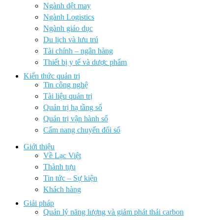
Ngành dệt may
Ngành Logistics
Ngành giáo dục
Du lịch và lưu trú
Tài chính – ngân hàng
Thiết bị y tế và dược phẩm
Kiến thức quản trị
Tin công nghệ
Tài liệu quản trị
Quản trị hạ tầng số
Quản trị vận hành số
Cẩm nang chuyển đổi số
Giới thiệu
Về Lạc Việt
Thành tựu
Tin tức – Sự kiện
Khách hàng
Giải pháp
Quản lý năng lượng và giảm phát thải carbon