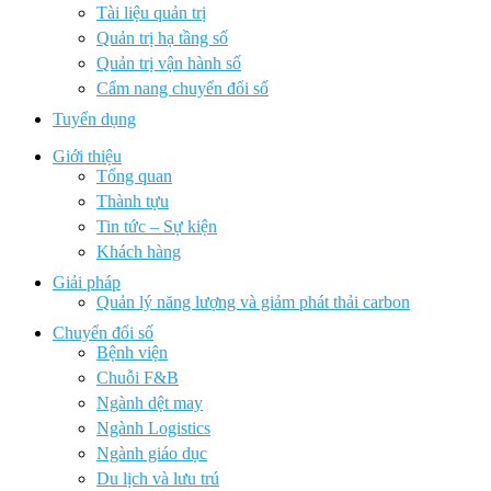
Tài liệu quản trị
Quản trị hạ tầng số
Quản trị vận hành số
Cẩm nang chuyển đổi số
Tuyển dụng
Giới thiệu
Tổng quan
Thành tựu
Tin tức – Sự kiện
Khách hàng
Giải pháp
Quản lý năng lượng và giảm phát thải carbon
Chuyển đổi số
Bệnh viện
Chuỗi F&B
Ngành dệt may
Ngành Logistics
Ngành giáo dục
Du lịch và lưu trú