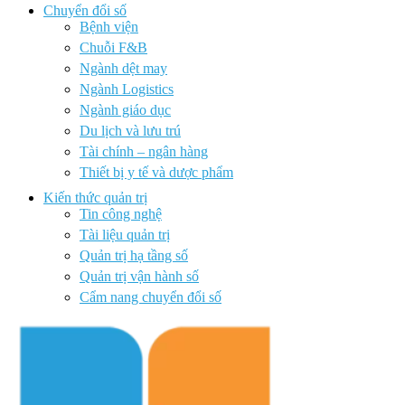
Chuyển đổi số
Bệnh viện
Chuỗi F&B
Ngành dệt may
Ngành Logistics
Ngành giáo dục
Du lịch và lưu trú
Tài chính – ngân hàng
Thiết bị y tế và dược phẩm
Kiến thức quản trị
Tin công nghệ
Tài liệu quản trị
Quản trị hạ tầng số
Quản trị vận hành số
Cẩm nang chuyển đổi số