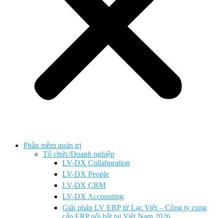
Phần mềm quản trị
Tổ chức/Doanh nghiệp
LV-DX Collaboration
LV-DX People
LV-DX CRM
LV-DX Accounting
Giải pháp LV ERP từ Lạc Việt – Công ty cung
cấp ERP nổi bật tại Việt Nam 2026