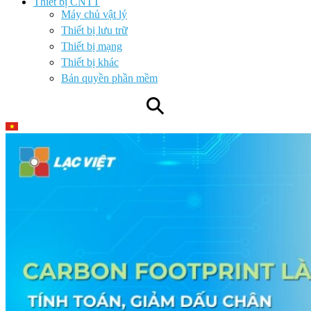
Thiết bị CNTT
Máy chủ vật lý
Thiết bị lưu trữ
Thiết bị mạng
Thiết bị khác
Bản quyền phần mềm
⚲