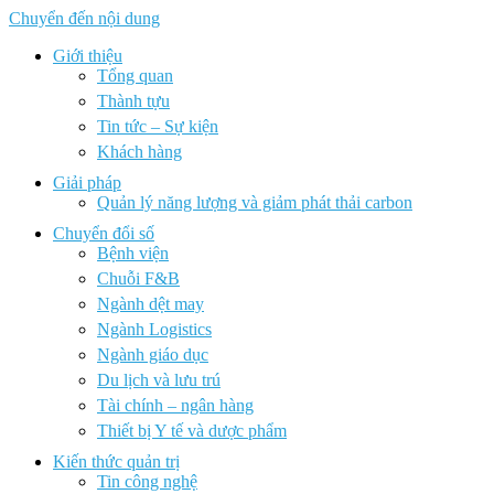
Chuyển đến nội dung
Giới thiệu
Tổng quan
Thành tựu
Tin tức – Sự kiện
Khách hàng
Giải pháp
Quản lý năng lượng và giảm phát thải carbon
Chuyển đổi số
Bệnh viện
Chuỗi F&B
Ngành dệt may
Ngành Logistics
Ngành giáo dục
Du lịch và lưu trú
Tài chính – ngân hàng
Thiết bị Y tế và dược phẩm
Kiến thức quản trị
Tin công nghệ