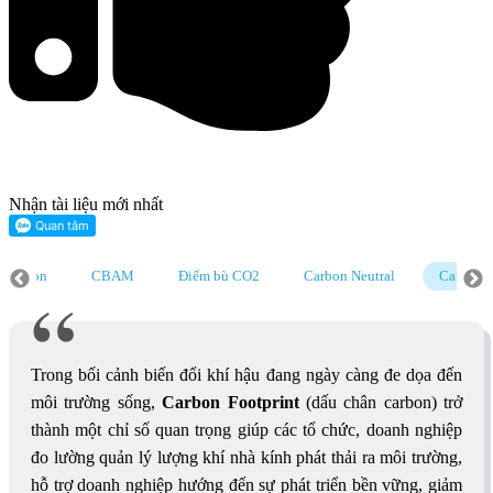
Nhận tài liệu mới nhất
CBAM
Điểm bù CO2
Carbon Neutral
Carbon Footprint
h tín chỉ carbon
Làm sao để có tín chỉ carbon
Hệ số phát thải CO2 t
Trong bối cảnh biến đổi khí hậu đang ngày càng đe dọa đến
môi trường sống,
Carbon Footprint
(dấu chân carbon) trở
thành một chỉ số quan trọng giúp các tổ chức, doanh nghiệp
đo lường quản lý lượng khí nhà kính phát thải ra môi trường,
hỗ trợ doanh nghiệp hướng đến sự phát triển bền vững, giảm