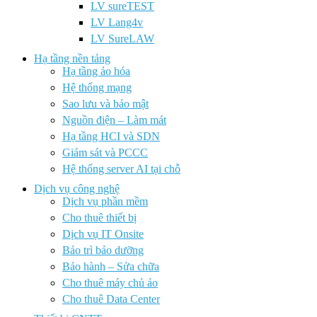
LV sureTEST
LV Lang4v
LV SureLAW
Hạ tầng nền tảng
Hạ tầng ảo hóa
Hệ thống mạng
Sao lưu và bảo mật
Nguồn điện – Làm mát
Hạ tầng HCI và SDN
Giám sát và PCCC
Hệ thống server AI tại chỗ
Dịch vụ công nghệ
Dịch vụ phần mềm
Cho thuê thiết bị
Dịch vụ IT Onsite
Bảo trì bảo dưỡng
Bảo hành – Sửa chữa
Cho thuê máy chủ ảo
Cho thuê Data Center