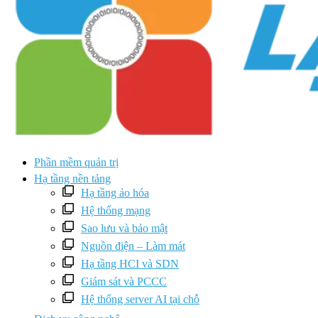
Phần mềm quản trị
Hạ tầng nền tảng
Hạ tầng ảo hóa
Hệ thống mạng
Sao lưu và bảo mật
Nguồn điện – Làm mát
Hạ tầng HCI và SDN
Giám sát và PCCC
Hệ thống server AI tại chỗ