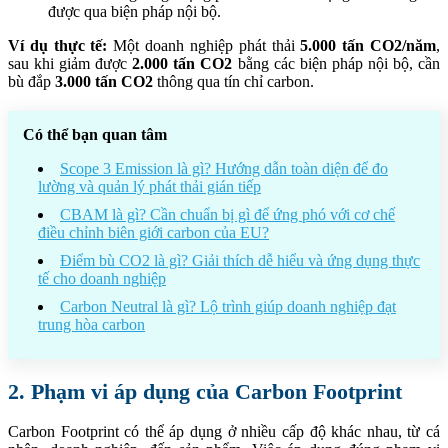
được qua biện pháp nội bộ.
Ví dụ thực tế:
Một doanh nghiệp phát thải
5.000 tấn CO2/năm
,
sau khi giảm được
2.000 tấn CO2
bằng các biện pháp nội bộ, cần
bù đắp
3.000 tấn CO2
thông qua tín chỉ carbon.
Có thể bạn quan tâm
Scope 3 Emission là gì? Hướng dẫn toàn diện để đo
lường và quản lý phát thải gián tiếp
CBAM là gì? Cần chuẩn bị gì để ứng phó với cơ chế
điều chỉnh biên giới carbon của EU?
Điểm bù CO2 là gì? Giải thích dễ hiểu và ứng dụng thực
tế cho doanh nghiệp
Carbon Neutral là gì? Lộ trình giúp doanh nghiệp đạt
trung hòa carbon
2. Phạm vi áp dụng của Carbon Footprint
Carbon Footprint có thể áp dụng ở nhiều cấp độ khác nhau, từ cá