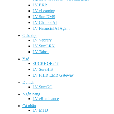
LV EXP
LV eLearning
LV SureDMS
LV Chatbot AI
LV Financial AI Agent
Giáo dục
LV Vebrary
LV SureLRN
LV Tabca
Y tế
SUCKHOE247
LV SureHIS
LV FHIR EMR Gateway
Du lịch
LV SureGO
Ngân hàng
LV eRemittance
Cá nhân
LV MTD