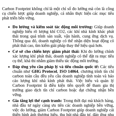
Carbon Footprint không chỉ là một chỉ số đo lường mà còn là công
cụ chiến lược giúp doanh nghiệp, cá nhân thực hiện các mục tiêu
phát triển bền vững.
Đo lường và kiểm soát tác động môi trường:
Giúp doanh
nghiệp hiểu rõ lượng khí CO2, các khí nhà kính khác phát
thải trong quá trình sản xuất, vận hành, cung ứng dịch vụ.
Thông qua đó, doanh nghiệp có thể nhận diện hoạt động có
phát thải cao, tìm kiếm giải pháp thay thế hiệu quả hơn.
Cơ sở cho chiến lược giảm phát thải:
Khi đo lường chính
xác lượng khí phát thải, doanh nghiệp có thể đặt ra mục tiêu
cụ thể, khả thi nhằm giảm thiểu tác động môi trường.
Đáp ứng yêu cầu pháp lý và tiêu chuẩn quốc tế:
Các tiêu
chuẩn như
GHG Protocol
,
ISO 14064
, chương trình tín chỉ
carbon toàn cầu đều yêu cầu doanh nghiệp tính toán và báo
cáo lượng khí nhà kính phát thải. Việc hiểu và quản lý
Carbon Footprint là điều kiện tiên quyết để tham gia thị
trường giao dịch tín chỉ carbon hoặc đạt chứng nhận bền
vững.
Gia tăng lợi thế cạnh tranh:
Trong thời đại mà khách hàng,
nhà đầu tư ngày càng ưu tiên các doanh nghiệp bền vững,
việc đo lường, giảm Carbon Footprint giúp doanh nghiệp cải
thiện hình ảnh thương hiệu, thu hút nhà đầu tư, đáp ứng nhu