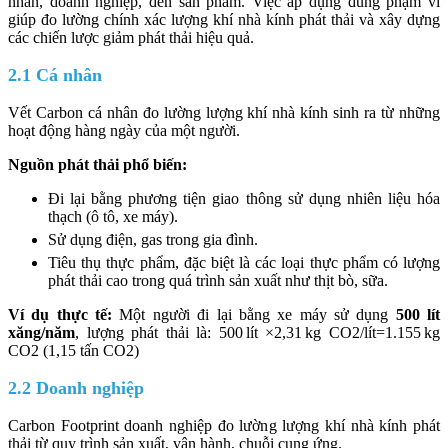
nhân, doanh nghiệp, đến sản phẩm. Việc áp dụng đúng phạm vi
giúp đo lường chính xác lượng khí nhà kính phát thải và xây dựng
các chiến lược giảm phát thải hiệu quả.
2.1 Cá nhân
Vết Carbon cá nhân đo lường lượng khí nhà kính sinh ra từ những
hoạt động hàng ngày của một người.
Nguồn phát thải phổ biến:
Đi lại bằng phương tiện giao thông sử dụng nhiên liệu hóa
thạch (ô tô, xe máy).
Sử dụng điện, gas trong gia đình.
Tiêu thụ thực phẩm, đặc biệt là các loại thực phẩm có lượng
phát thải cao trong quá trình sản xuất như thịt bò, sữa.
Ví dụ thực tế:
Một người đi lại bằng xe máy sử dụng
500 lít
xăng/năm
, lượng phát thải là: 500 lít ×2,31 kg CO2/lít=1.155 kg
CO2 (1,15 tấn CO2)
2.2 Doanh nghiệp
Carbon Footprint doanh nghiệp đo lường lượng khí nhà kính phát
thải từ quy trình sản xuất, vận hành, chuỗi cung ứng.