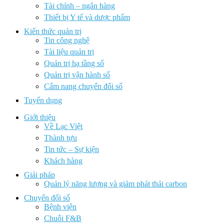
Tài chính – ngân hàng
Thiết bị Y tế và dược phẩm
Kiến thức quản trị
Tin công nghệ
Tài liệu quản trị
Quản trị hạ tầng số
Quản trị vận hành số
Cẩm nang chuyển đổi số
Tuyển dụng
Giới thiệu
Về Lạc Việt
Thành tựu
Tin tức – Sự kiện
Khách hàng
Giải pháp
Quản lý năng lượng và giảm phát thải carbon
Chuyển đổi số
Bệnh viện
Chuỗi F&B