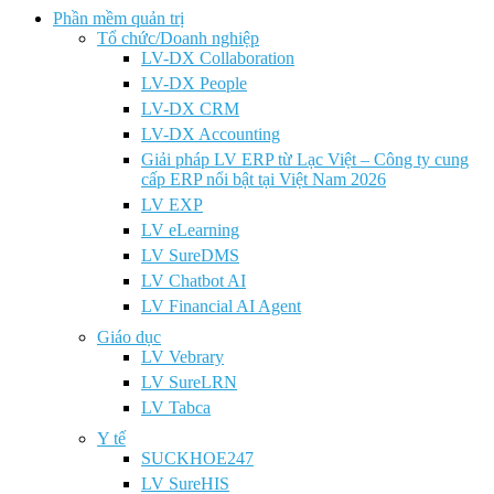
Phần mềm quản trị
Tổ chức/Doanh nghiệp
LV-DX Collaboration
LV-DX People
LV-DX CRM
LV-DX Accounting
Giải pháp LV ERP từ Lạc Việt – Công ty cung
cấp ERP nổi bật tại Việt Nam 2026
LV EXP
LV eLearning
LV SureDMS
LV Chatbot AI
LV Financial AI Agent
Giáo dục
LV Vebrary
LV SureLRN
LV Tabca
Y tế
SUCKHOE247
LV SureHIS