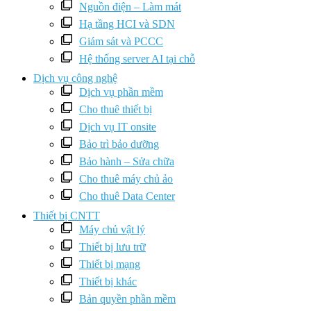
Nguồn điện – Làm mát
Hạ tầng HCI và SDN
Giám sát và PCCC
Hệ thống server AI tại chỗ
Dịch vụ công nghệ
Dịch vụ phần mềm
Cho thuê thiết bị
Dịch vụ IT onsite
Bảo trì bảo dưỡng
Bảo hành – Sửa chữa
Cho thuê máy chủ ảo
Cho thuê Data Center
Thiết bị CNTT
Máy chủ vật lý
Thiết bị lưu trữ
Thiết bị mạng
Thiết bị khác
Bản quyền phần mềm