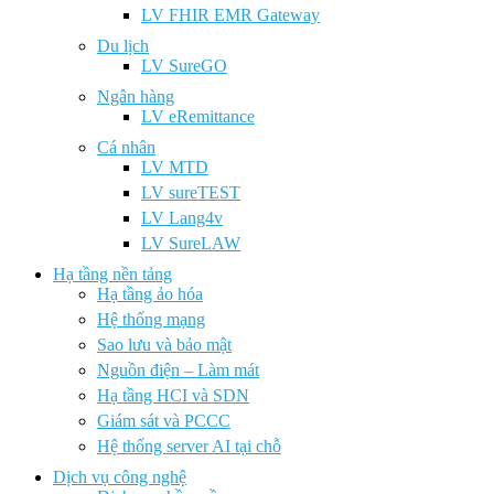
LV FHIR EMR Gateway
Du lịch
LV SureGO
Ngân hàng
LV eRemittance
Cá nhân
LV MTD
LV sureTEST
LV Lang4v
LV SureLAW
Hạ tầng nền tảng
Hạ tầng ảo hóa
Hệ thống mạng
Sao lưu và bảo mật
Nguồn điện – Làm mát
Hạ tầng HCI và SDN
Giám sát và PCCC
Hệ thống server AI tại chỗ
Dịch vụ công nghệ