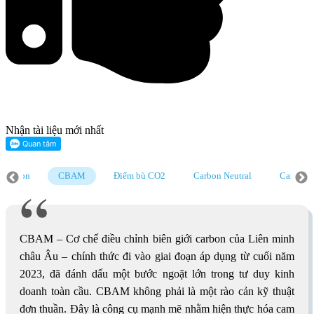
Nhận tài liệu mới nhất
emission
CBAM
Điểm bù CO2
Carbon Neutral
Carbon F
Cách tính tín chỉ carbon
Làm sao để có tín chỉ carbon
Hệ số ph
CBAM – Cơ chế điều chỉnh biên giới carbon của Liên minh
châu Âu – chính thức đi vào giai đoạn áp dụng từ cuối năm
2023, đã đánh dấu một bước ngoặt lớn trong tư duy kinh
doanh toàn cầu. CBAM không phải là một rào cản kỹ thuật
đơn thuần. Đây là công cụ mạnh mẽ nhằm hiện thực hóa cam