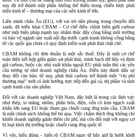
nay đã trở thành một phần không thể thiếu trong chiến lược phát
triển kinh tế – thương mại của các nền kinh tế lớn.
Liên minh châu Âu (EU), với vai trò tiên phong trong chuyển đổi
xanh, đã triển khai CBAM – Cơ chế điều chỉnh biên giới carbon
như một biện pháp mạnh tay nhằm thúc đẩy công bằng môi trường
và bảo vệ ngành sản xuất nội địa trước cạnh tranh không công bằng
từ các quốc gia chưa có quy định kiểm soát phát thải chặt chẽ.
CBAM không chỉ đơn thuần là một sắc thuế. Đây là một cơ chế
toàn diện kết hợp giữa giám sát phát thải, minh bạch dữ liệu và định
giá carbon, buộc các nhà xuất khẩu ngoài EU phải tuân thủ các yêu
cầu tương tự như doanh nghiệp châu Âu. Điều này đánh dấu sự
thay đổi căn bản: từ nay, phát thải carbon trở thành một “chi phí
thương mại” mới có ảnh hưởng trực tiếp đến giá cả, thị phần và tính
cạnh tranh của sản phẩm.
Đối với các doanh nghiệp Việt Nam, đặc biệt là trong các lĩnh vực
như thép, xi măng, nhôm, phân bón, điện, vốn có kim ngạch xuất
khẩu lớn sang EU hoặc tham gia chuỗi cung ứng toàn cầu, CBAM
là một chính sách không thể bỏ qua. Việc chậm thích ứng không chỉ
khiến doanh nghiệp gánh thêm chi phí, mà còn đối mặt với nguy cơ
bị loại khỏi thị trường hoặc chuỗi cung ứng quốc tế.
Vì vậy, hiểu đúng – hiểu rõ CBAM ngay từ bây giờ là bước khởi