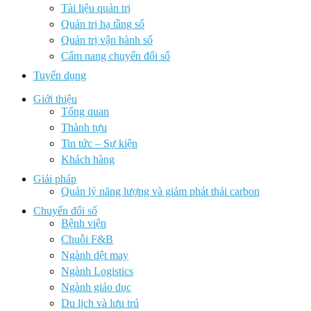
Tài liệu quản trị
Quản trị hạ tầng số
Quản trị vận hành số
Cẩm nang chuyển đổi số
Tuyển dụng
Giới thiệu
Tổng quan
Thành tựu
Tin tức – Sự kiện
Khách hàng
Giải pháp
Quản lý năng lượng và giảm phát thải carbon
Chuyển đổi số
Bệnh viện
Chuỗi F&B
Ngành dệt may
Ngành Logistics
Ngành giáo dục
Du lịch và lưu trú