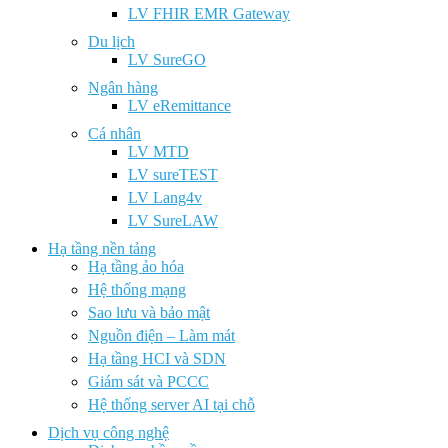
LV FHIR EMR Gateway
Du lịch
LV SureGO
Ngân hàng
LV eRemittance
Cá nhân
LV MTD
LV sureTEST
LV Lang4v
LV SureLAW
Hạ tầng nền tảng
Hạ tầng ảo hóa
Hệ thống mạng
Sao lưu và bảo mật
Nguồn điện – Làm mát
Hạ tầng HCI và SDN
Giám sát và PCCC
Hệ thống server AI tại chỗ
Dịch vụ công nghệ