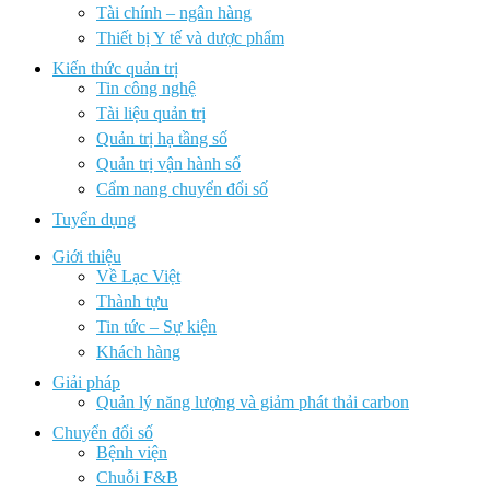
Tài chính – ngân hàng
Thiết bị Y tế và dược phẩm
Kiến thức quản trị
Tin công nghệ
Tài liệu quản trị
Quản trị hạ tầng số
Quản trị vận hành số
Cẩm nang chuyển đổi số
Tuyển dụng
Giới thiệu
Về Lạc Việt
Thành tựu
Tin tức – Sự kiện
Khách hàng
Giải pháp
Quản lý năng lượng và giảm phát thải carbon
Chuyển đổi số
Bệnh viện
Chuỗi F&B