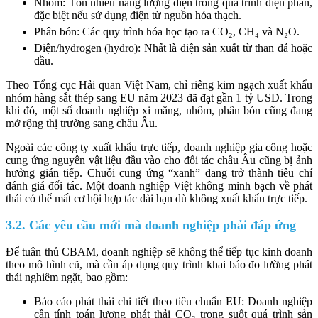
Nhôm: Tốn nhiều năng lượng điện trong quá trình điện phân,
đặc biệt nếu sử dụng điện từ nguồn hóa thạch.
Phân bón: Các quy trình hóa học tạo ra CO₂, CH₄ và N₂O.
Điện/hydrogen (hydro): Nhất là điện sản xuất từ than đá hoặc
dầu.
Theo Tổng cục Hải quan Việt Nam, chỉ riêng kim ngạch xuất khẩu
nhóm hàng sắt thép sang EU năm 2023 đã đạt gần 1 tỷ USD. Trong
khi đó, một số doanh nghiệp xi măng, nhôm, phân bón cũng đang
mở rộng thị trường sang châu Âu.
Ngoài các công ty xuất khẩu trực tiếp, doanh nghiệp gia công hoặc
cung ứng nguyên vật liệu đầu vào cho đối tác châu Âu cũng bị ảnh
hưởng gián tiếp. Chuỗi cung ứng “xanh” đang trở thành tiêu chí
đánh giá đối tác. Một doanh nghiệp Việt không minh bạch về phát
thải có thể mất cơ hội hợp tác dài hạn dù không xuất khẩu trực tiếp.
3.2. Các yêu cầu mới mà doanh nghiệp phải đáp ứng
Để tuân thủ CBAM, doanh nghiệp sẽ không thể tiếp tục kinh doanh
theo mô hình cũ, mà cần áp dụng quy trình khai báo đo lường phát
thải nghiêm ngặt, bao gồm:
Báo cáo phát thải chi tiết theo tiêu chuẩn EU: Doanh nghiệp
cần tính toán lượng phát thải CO₂ trong suốt quá trình sản