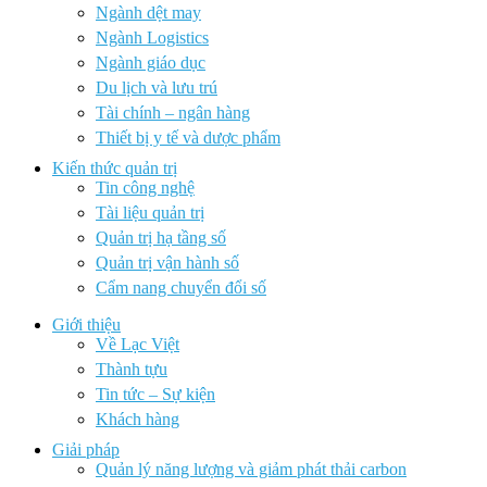
Ngành dệt may
Ngành Logistics
Ngành giáo dục
Du lịch và lưu trú
Tài chính – ngân hàng
Thiết bị y tế và dược phẩm
Kiến thức quản trị
Tin công nghệ
Tài liệu quản trị
Quản trị hạ tầng số
Quản trị vận hành số
Cẩm nang chuyển đổi số
Giới thiệu
Về Lạc Việt
Thành tựu
Tin tức – Sự kiện
Khách hàng
Giải pháp
Quản lý năng lượng và giảm phát thải carbon