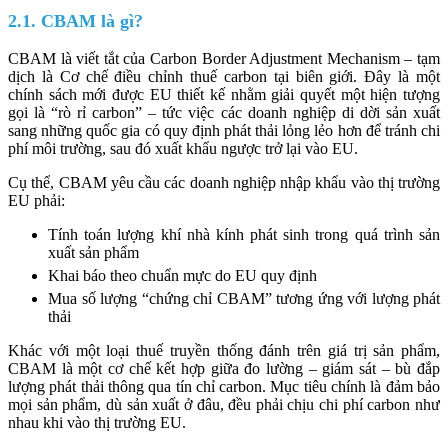
2.1. CBAM là gì?
CBAM là viết tắt của Carbon Border Adjustment Mechanism – tạm
dịch là Cơ chế điều chỉnh thuế carbon tại biên giới. Đây là một
chính sách mới được EU thiết kế nhằm giải quyết một hiện tượng
gọi là “rò rỉ carbon” – tức việc các doanh nghiệp di dời sản xuất
sang những quốc gia có quy định phát thải lỏng lẻo hơn để tránh chi
phí môi trường, sau đó xuất khẩu ngược trở lại vào EU.
Cụ thể, CBAM yêu cầu các doanh nghiệp nhập khẩu vào thị trường
EU phải:
Tính toán lượng khí nhà kính phát sinh trong quá trình sản
xuất sản phẩm
Khai báo theo chuẩn mực do EU quy định
Mua số lượng “chứng chỉ CBAM” tương ứng với lượng phát
thải
Khác với một loại thuế truyền thống đánh trên giá trị sản phẩm,
CBAM là một cơ chế kết hợp giữa đo lường – giám sát – bù đắp
lượng phát thải thông qua tín chỉ carbon. Mục tiêu chính là đảm bảo
mọi sản phẩm, dù sản xuất ở đâu, đều phải chịu chi phí carbon như
nhau khi vào thị trường EU.