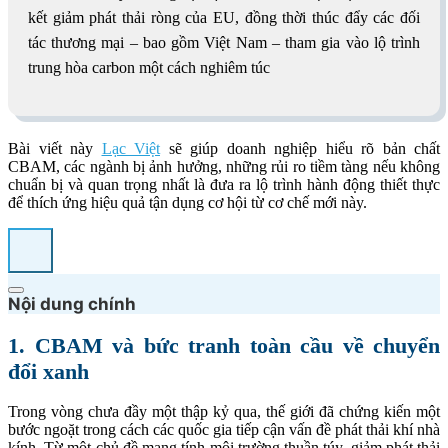
kết giảm phát thải ròng của EU, đồng thời thúc đẩy các đối
tác thương mại – bao gồm Việt Nam – tham gia vào lộ trình
trung hòa carbon một cách nghiêm túc
Bài viết này
Lạc Việt
sẽ giúp doanh nghiệp hiểu rõ bản chất
CBAM, các ngành bị ảnh hưởng, những rủi ro tiềm tàng nếu không
chuẩn bị và quan trọng nhất là đưa ra lộ trình hành động thiết thực
để thích ứng hiệu quả tận dụng cơ hội từ cơ chế mới này.
Nội dung chính
1. CBAM và bức tranh toàn cầu về chuyển
đổi xanh
Trong vòng chưa đầy một thập kỷ qua, thế giới đã chứng kiến một
bước ngoặt trong cách các quốc gia tiếp cận vấn đề phát thải khí nhà
kính. Từ một chủ đề mang tính môi trường thuần túy, giảm phát thải