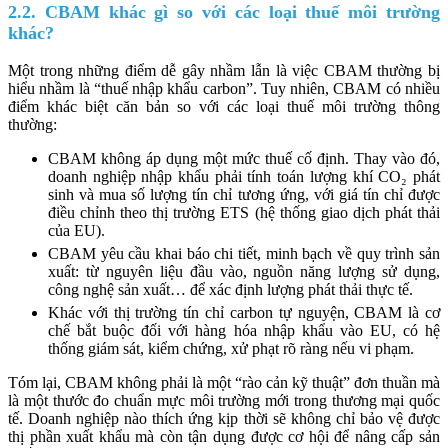
2.2. CBAM khác gì so với các loại thuế môi trường
khác?
Một trong những điểm dễ gây nhầm lẫn là việc CBAM thường bị
hiểu nhầm là “thuế nhập khẩu carbon”. Tuy nhiên, CBAM có nhiều
điểm khác biệt căn bản so với các loại thuế môi trường thông
thường:
CBAM không áp dụng một mức thuế cố định. Thay vào đó,
doanh nghiệp nhập khẩu phải tính toán lượng khí CO₂ phát
sinh và mua số lượng tín chỉ tương ứng, với giá tín chỉ được
điều chỉnh theo thị trường ETS (hệ thống giao dịch phát thải
của EU).
CBAM yêu cầu khai báo chi tiết, minh bạch về quy trình sản
xuất: từ nguyên liệu đầu vào, nguồn năng lượng sử dụng,
công nghệ sản xuất… để xác định lượng phát thải thực tế.
Khác với thị trường tín chỉ carbon tự nguyện, CBAM là cơ
chế bắt buộc đối với hàng hóa nhập khẩu vào EU, có hệ
thống giám sát, kiểm chứng, xử phạt rõ ràng nếu vi phạm.
Tóm lại, CBAM không phải là một “rào cản kỹ thuật” đơn thuần mà
là một thước đo chuẩn mực môi trường mới trong thương mại quốc
tế. Doanh nghiệp nào thích ứng kịp thời sẽ không chỉ bảo vệ được
thị phần xuất khẩu mà còn tận dụng được cơ hội để nâng cấp sản