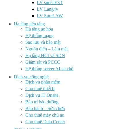
LV sureTEST
LV Lang4v
LV SureLAW
Hạ tầng nền tảng
Hạ tầng ảo hóa
Hệ thống mạng
Sao lưu và bảo mật
Nguồn điện – Làm mát
Hạ tầng HCI và SDN
Giám sát và PCCC
Hệ thống server AI tại chỗ
Dịch vụ công nghệ
Dịch vụ phần mềm
Cho thuê thiết bị
Dịch vụ IT Onsite
Bảo trì bảo dưỡng
Bảo hành – Sửa chữa
Cho thuê máy chủ ảo
Cho thuê Data Center