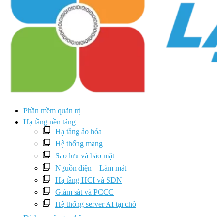
Phần mềm quản trị
Hạ tầng nền tảng
Hạ tầng ảo hóa
Hệ thống mạng
Sao lưu và bảo mật
Nguồn điện – Làm mát
Hạ tầng HCI và SDN
Giám sát và PCCC
Hệ thống server AI tại chỗ