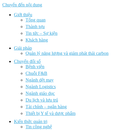
Chuyển đến nội dung
Giới thiệu
Tổng quan
Thành tựu
Tin tức – Sự kiện
Khách hàng
Giải pháp
Quản lý năng lượng và giảm phát thải carbon
Chuyển đổi số
Bệnh viện
Chuỗi F&B
Ngành dệt may
Ngành Logistics
Ngành giáo dục
Du lịch và lưu trú
Tài chính – ngân hàng
Thiết bị Y tế và dược phẩm
Kiến thức quản trị
Tin công nghệ