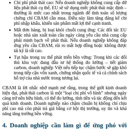
Chi phí phát thải cao: Nếu doanh nghiệp không cung cấp dữ
liệu phát thải cụ thể, EU sẽ sử dụng mức phát thải mặc định –
thường là mức cao nhất trong ngành để tính toán số lượng
chứng chỉ CBAM cần mua. Điều này làm tăng đáng kể chi
phí nhập khẩu, khiến sản phẩm mất lợi thế cạnh tranh.
Mất đơn hàng, bị loại khỏi chuỗi cung ứng: Các đối tác EU
hoặc nhà sản xuất toàn cầu ngày càng yêu cầu nhà cung cấp
phải minh bạch về phát thải. Nếu doanh nghiệp không đáp
ứng yêu cầu CBAM, rủi ro mất hợp đồng hoặc không được
tái ký là rất cao.
Tụt hậu trong xu thế phát triển bền vững: Trong khi các đối
thủ khu vực đang đầu tư hệ thống đo lường – tiết giảm
carbon, doanh nghiệp Việt nếu tiếp tục chậm bước sẽ gặp khó
trong tiếp cận vốn xanh, chứng nhận quốc tế và cả chính sách
hỗ trợ của nhà nước trong tương lai.
CBAM là lời nhắc nhở mạnh mẽ rằng, trong thế giới kinh doanh
hiện đại, phát thải carbon là một “loại chi phí vô hình” nhưng ngày
càng trở nên hữu hình, có thể đo lường, tính tiền và tác động đến kết
quả kinh doanh. Doanh nghiệp nào chậm chuẩn bị không chỉ chịu
phí cao mà còn phải trả giá bằng cơ hội thị trường, uy tín và khả
năng tăng trưởng bền vững.
4. Doanh nghiệp cần làm gì để ứng phó với