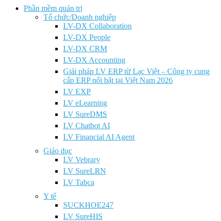
Phần mềm quản trị
Tổ chức/Doanh nghiệp
LV-DX Collaboration
LV-DX People
LV-DX CRM
LV-DX Accounting
Giải pháp LV ERP từ Lạc Việt – Công ty cung
cấp ERP nổi bật tại Việt Nam 2026
LV EXP
LV eLearning
LV SureDMS
LV Chatbot AI
LV Financial AI Agent
Giáo dục
LV Vebrary
LV SureLRN
LV Tabca
Y tế
SUCKHOE247
LV SureHIS