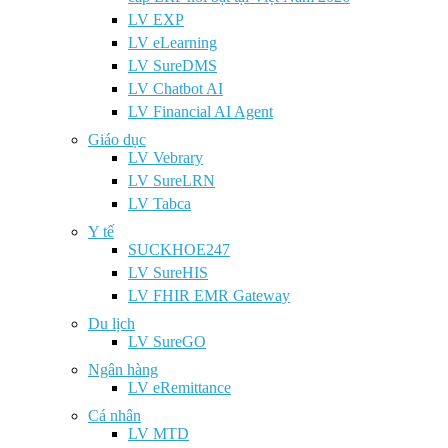
LV EXP
LV eLearning
LV SureDMS
LV Chatbot AI
LV Financial AI Agent
Giáo dục
LV Vebrary
LV SureLRN
LV Tabca
Y tế
SUCKHOE247
LV SureHIS
LV FHIR EMR Gateway
Du lịch
LV SureGO
Ngân hàng
LV eRemittance
Cá nhân
LV MTD