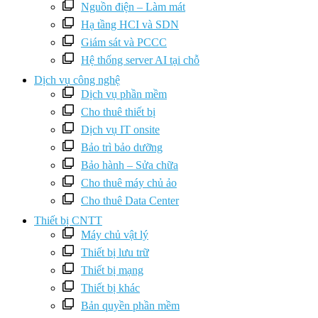
Nguồn điện – Làm mát
Hạ tầng HCI và SDN
Giám sát và PCCC
Hệ thống server AI tại chỗ
Dịch vụ công nghệ
Dịch vụ phần mềm
Cho thuê thiết bị
Dịch vụ IT onsite
Bảo trì bảo dưỡng
Bảo hành – Sửa chữa
Cho thuê máy chủ ảo
Cho thuê Data Center
Thiết bị CNTT
Máy chủ vật lý
Thiết bị lưu trữ
Thiết bị mạng
Thiết bị khác
Bản quyền phần mềm