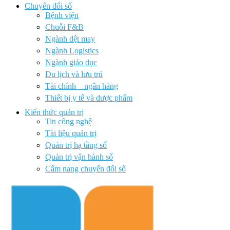
Chuyển đổi số
Bệnh viện
Chuỗi F&B
Ngành dệt may
Ngành Logistics
Ngành giáo dục
Du lịch và lưu trú
Tài chính – ngân hàng
Thiết bị y tế và dược phẩm
Kiến thức quản trị
Tin công nghệ
Tài liệu quản trị
Quản trị hạ tầng số
Quản trị vận hành số
Cẩm nang chuyển đổi số