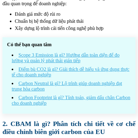
đầu quan trọng để doanh nghiệp:
Đánh giá mức độ rủi ro
Chuẩn bị hệ thống dữ liệu phát thải
Xây dựng lộ trình cải tiến công nghệ phù hợp
Có thể bạn quan tâm
Scope 3 Emission là gì? Hướng dẫn toàn diện để đo
lường và quản lý phát thải gián tiếp
Điểm bù CO2 là gì? Giải thích dễ hiểu và ứng dụng thực
tế cho doanh nghiệp
Carbon Neutral là gì? Lộ trình giúp doanh nghiệp đạt
trung hòa carbon
Carbon Footprint là gì? Tính toán, giảm dấu chân Carbon
cho doanh nghiệp
2. CBAM là gì? Phân tích chi tiết về cơ chế
điều chỉnh biên giới carbon của EU