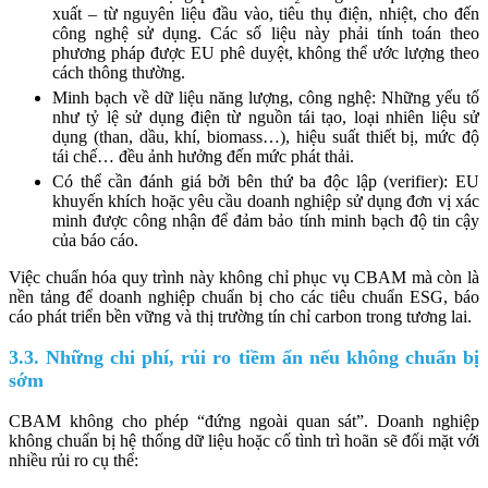
xuất – từ nguyên liệu đầu vào, tiêu thụ điện, nhiệt, cho đến
công nghệ sử dụng. Các số liệu này phải tính toán theo
phương pháp được EU phê duyệt, không thể ước lượng theo
cách thông thường.
Minh bạch về dữ liệu năng lượng, công nghệ: Những yếu tố
như tỷ lệ sử dụng điện từ nguồn tái tạo, loại nhiên liệu sử
dụng (than, dầu, khí, biomass…), hiệu suất thiết bị, mức độ
tái chế… đều ảnh hưởng đến mức phát thải.
Có thể cần đánh giá bởi bên thứ ba độc lập (verifier): EU
khuyến khích hoặc yêu cầu doanh nghiệp sử dụng đơn vị xác
minh được công nhận để đảm bảo tính minh bạch độ tin cậy
của báo cáo.
Việc chuẩn hóa quy trình này không chỉ phục vụ CBAM mà còn là
nền tảng để doanh nghiệp chuẩn bị cho các tiêu chuẩn ESG, báo
cáo phát triển bền vững và thị trường tín chỉ carbon trong tương lai.
3.3. Những chi phí, rủi ro tiềm ẩn nếu không chuẩn bị
sớm
CBAM không cho phép “đứng ngoài quan sát”. Doanh nghiệp
không chuẩn bị hệ thống dữ liệu hoặc cố tình trì hoãn sẽ đối mặt với
nhiều rủi ro cụ thể: