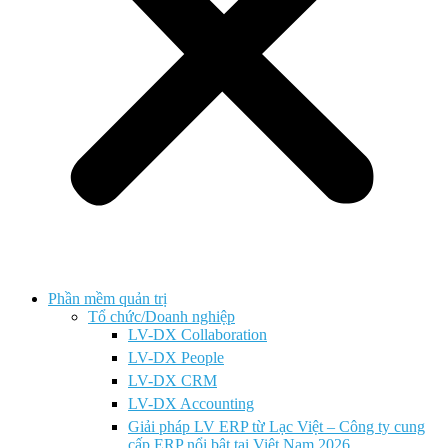
Phần mềm quản trị
Tổ chức/Doanh nghiệp
LV-DX Collaboration
LV-DX People
LV-DX CRM
LV-DX Accounting
Giải pháp LV ERP từ Lạc Việt – Công ty cung
cấp ERP nổi bật tại Việt Nam 2026