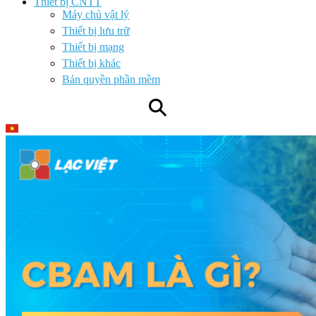
Thiết bị CNTT
Máy chủ vật lý
Thiết bị lưu trữ
Thiết bị mạng
Thiết bị khác
Bản quyền phần mềm
⚲