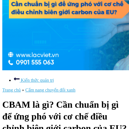
Kiến thức quản trị
Trang chủ
»
Cẩm nang chuyển đổi xanh
CBAM là gì? Cần chuẩn bị gì
để ứng phó với cơ chế điều
chỉnh biên giới carbon của EU?