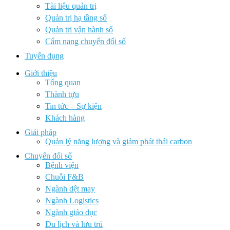
Tài liệu quản trị
Quản trị hạ tầng số
Quản trị vận hành số
Cẩm nang chuyển đổi số
Tuyển dụng
Giới thiệu
Tổng quan
Thành tựu
Tin tức – Sự kiện
Khách hàng
Giải pháp
Quản lý năng lượng và giảm phát thải carbon
Chuyển đổi số
Bệnh viện
Chuỗi F&B
Ngành dệt may
Ngành Logistics
Ngành giáo dục
Du lịch và lưu trú