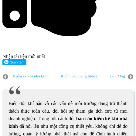
Nhận tài liệu mới nhất
h
Kiểm kê khí nhà kính
Kiểm toán năng lượng
Đo lường phát t
n năng lượng
Đo lường phát thải khí nhà kính
Khí thải nhà kính
Biến đổi khí hậu và các vấn đề môi trường đang trở thành
thách thức toàn cầu, đòi hỏi sự tham gia tích cực từ mọi
doanh nghiệp. Trong bối cảnh đó,
báo cáo kiểm kê khí nhà
kính
đã nổi lên như một công cụ thiết yếu, không chỉ để đo
lường, quản lý lượng phát thải mà còn để định hình chiến