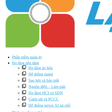
Phần mềm quản trị
Hạ tầng nền tảng
Hạ tầng ảo hóa
Hệ thống mạng
Sao lưu và bảo mật
Nguồn điện – Làm mát
Hạ tầng HCI và SDN
Giám sát và PCCC
Hệ thống server AI tại chỗ