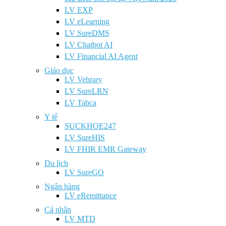
LV EXP
LV eLearning
LV SureDMS
LV Chatbot AI
LV Financial AI Agent
Giáo dục
LV Vebrary
LV SureLRN
LV Tabca
Y tế
SUCKHOE247
LV SureHIS
LV FHIR EMR Gateway
Du lịch
LV SureGO
Ngân hàng
LV eRemittance
Cá nhân
LV MTD