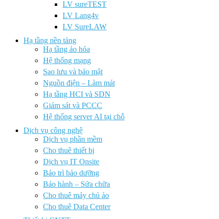
LV sureTEST
LV Lang4v
LV SureLAW
Hạ tầng nền tảng
Hạ tầng ảo hóa
Hệ thống mạng
Sao lưu và bảo mật
Nguồn điện – Làm mát
Hạ tầng HCI và SDN
Giám sát và PCCC
Hệ thống server AI tại chỗ
Dịch vụ công nghệ
Dịch vụ phần mềm
Cho thuê thiết bị
Dịch vụ IT Onsite
Bảo trì bảo dưỡng
Bảo hành – Sửa chữa
Cho thuê máy chủ ảo
Cho thuê Data Center