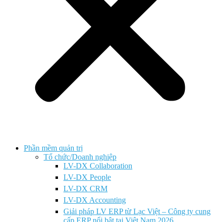
Phần mềm quản trị
Tổ chức/Doanh nghiệp
LV-DX Collaboration
LV-DX People
LV-DX CRM
LV-DX Accounting
Giải pháp LV ERP từ Lạc Việt – Công ty cung
cấp ERP nổi bật tại Việt Nam 2026