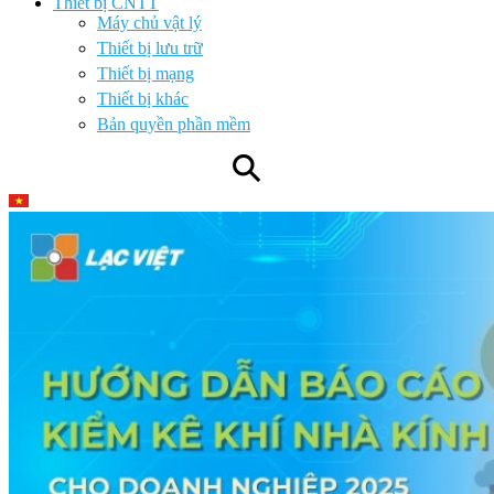
Thiết bị CNTT
Máy chủ vật lý
Thiết bị lưu trữ
Thiết bị mạng
Thiết bị khác
Bản quyền phần mềm
⚲