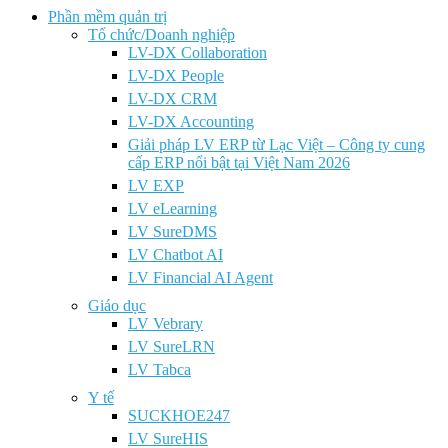
Phần mềm quản trị
Tổ chức/Doanh nghiệp
LV-DX Collaboration
LV-DX People
LV-DX CRM
LV-DX Accounting
Giải pháp LV ERP từ Lạc Việt – Công ty cung
cấp ERP nổi bật tại Việt Nam 2026
LV EXP
LV eLearning
LV SureDMS
LV Chatbot AI
LV Financial AI Agent
Giáo dục
LV Vebrary
LV SureLRN
LV Tabca
Y tế
SUCKHOE247
LV SureHIS