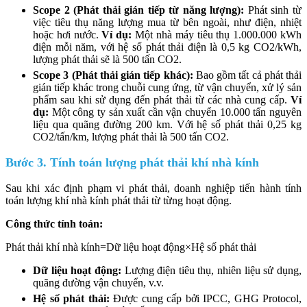
Scope 2 (Phát thải gián tiếp từ năng lượng):
Phát sinh từ
việc tiêu thụ năng lượng mua từ bên ngoài, như điện, nhiệt
hoặc hơi nước.
Ví dụ:
Một nhà máy tiêu thụ 1.000.000 kWh
điện mỗi năm, với hệ số phát thải điện là 0,5 kg CO2/kWh,
lượng phát thải sẽ là 500 tấn CO2.
Scope 3 (Phát thải gián tiếp khác):
Bao gồm tất cả phát thải
gián tiếp khác trong chuỗi cung ứng, từ vận chuyển, xử lý sản
phẩm sau khi sử dụng đến phát thải từ các nhà cung cấp.
Ví
dụ:
Một công ty sản xuất cần vận chuyển 10.000 tấn nguyên
liệu qua quãng đường 200 km. Với hệ số phát thải 0,25 kg
CO2/tấn/km, lượng phát thải là 500 tấn CO2.
Bước 3. Tính toán lượng phát thải khí nhà kính
Sau khi xác định phạm vi phát thải, doanh nghiệp tiến hành tính
toán lượng khí nhà kính phát thải từ từng hoạt động.
Công thức tính toán:
Phát thải khí nhà kính=Dữ liệu hoạt động×Hệ số phát thải
Dữ liệu hoạt động:
Lượng điện tiêu thụ, nhiên liệu sử dụng,
quãng đường vận chuyển, v.v.
Hệ số phát thải:
Được cung cấp bởi IPCC, GHG Protocol,