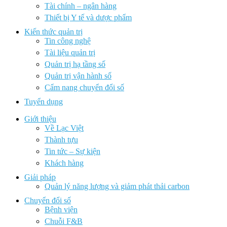
Tài chính – ngân hàng
Thiết bị Y tế và dược phẩm
Kiến thức quản trị
Tin công nghệ
Tài liệu quản trị
Quản trị hạ tầng số
Quản trị vận hành số
Cẩm nang chuyển đổi số
Tuyển dụng
Giới thiệu
Về Lạc Việt
Thành tựu
Tin tức – Sự kiện
Khách hàng
Giải pháp
Quản lý năng lượng và giảm phát thải carbon
Chuyển đổi số
Bệnh viện
Chuỗi F&B