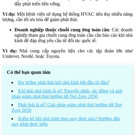
đẩy phát triển bền vững.
Ví dụ:
Một bệnh viện sử dụng hệ thống HVAC tiêu thụ nhiều năng
lượng, cần tối ưu hóa để giảm phát thải.
Doanh nghiệp thuộc chuỗi cung ứng toàn cầu
: Các doanh
nghiệp tham gia chuỗi cung ứng toàn cầu cần báo cáo khí nhà
kính để đáp ứng yêu cầu từ đối tác quốc tế.
Ví dụ:
Nhà cung cấp nguyên liệu cho các tập đoàn lớn như
Unilever, Nestlé, hoặc Toyota.
Có thể bạn quan tâm
Đo lường phát thải khí nhà kính bắt đầu từ đâu?
Khí thải nhà kính là gì? Nguyên nhân, tác động và giải
pháp giảm phát thải hướng tới Net Zero 2050
Phát thải là gì? Giải pháp giảm phát thải hướng tới Net
Zero 2050
Kiểm kê khí nhà kính theo quy định nào? Hướng dẫn
quy trình thực hiện