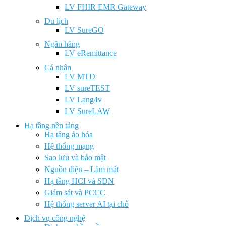
LV FHIR EMR Gateway
Du lịch
LV SureGO
Ngân hàng
LV eRemittance
Cá nhân
LV MTD
LV sureTEST
LV Lang4v
LV SureLAW
Hạ tầng nền tảng
Hạ tầng ảo hóa
Hệ thống mạng
Sao lưu và bảo mật
Nguồn điện – Làm mát
Hạ tầng HCI và SDN
Giám sát và PCCC
Hệ thống server AI tại chỗ
Dịch vụ công nghệ