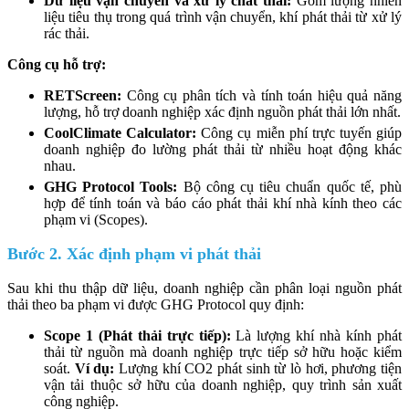
Dữ liệu vận chuyển và xử lý chất thải:
Gồm lượng nhiên
liệu tiêu thụ trong quá trình vận chuyển, khí phát thải từ xử lý
rác thải.
Công cụ hỗ trợ:
RETScreen:
Công cụ phân tích và tính toán hiệu quả năng
lượng, hỗ trợ doanh nghiệp xác định nguồn phát thải lớn nhất.
CoolClimate Calculator:
Công cụ miễn phí trực tuyến giúp
doanh nghiệp đo lường phát thải từ nhiều hoạt động khác
nhau.
GHG Protocol Tools:
Bộ công cụ tiêu chuẩn quốc tế, phù
hợp để tính toán và báo cáo phát thải khí nhà kính theo các
phạm vi (Scopes).
Bước 2. Xác định phạm vi phát thải
Sau khi thu thập dữ liệu, doanh nghiệp cần phân loại nguồn phát
thải theo ba phạm vi được GHG Protocol quy định:
Scope 1 (Phát thải trực tiếp):
Là lượng khí nhà kính phát
thải từ nguồn mà doanh nghiệp trực tiếp sở hữu hoặc kiểm
soát.
Ví dụ:
Lượng khí CO2 phát sinh từ lò hơi, phương tiện
vận tải thuộc sở hữu của doanh nghiệp, quy trình sản xuất
công nghiệp.