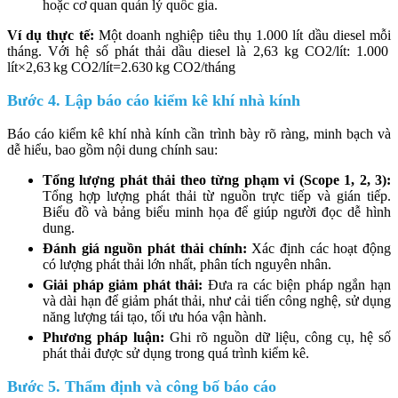
hoặc cơ quan quản lý quốc gia.
Ví dụ thực tế:
Một doanh nghiệp tiêu thụ 1.000 lít dầu diesel mỗi
tháng. Với hệ số phát thải dầu diesel là 2,63 kg CO2/lít: 1.000
lít×2,63 kg CO2/lít=2.630 kg CO2/tháng
Bước 4. Lập báo cáo kiểm kê khí nhà kính
Báo cáo kiểm kê khí nhà kính cần trình bày rõ ràng, minh bạch và
dễ hiểu, bao gồm nội dung chính sau:
Tổng lượng phát thải theo từng phạm vi (Scope 1, 2, 3):
Tổng hợp lượng phát thải từ nguồn trực tiếp và gián tiếp.
Biểu đồ và bảng biểu minh họa để giúp người đọc dễ hình
dung.
Đánh giá nguồn phát thải chính:
Xác định các hoạt động
có lượng phát thải lớn nhất, phân tích nguyên nhân.
Giải pháp giảm phát thải:
Đưa ra các biện pháp ngắn hạn
và dài hạn để giảm phát thải, như cải tiến công nghệ, sử dụng
năng lượng tái tạo, tối ưu hóa vận hành.
Phương pháp luận:
Ghi rõ nguồn dữ liệu, công cụ, hệ số
phát thải được sử dụng trong quá trình kiểm kê.
Bước 5. Thẩm định và công bố báo cáo