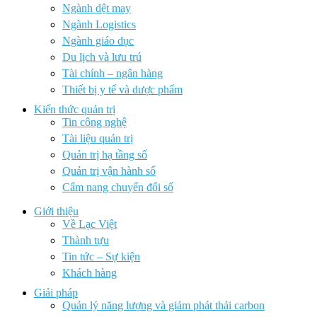
Ngành dệt may
Ngành Logistics
Ngành giáo dục
Du lịch và lưu trú
Tài chính – ngân hàng
Thiết bị y tế và dược phẩm
Kiến thức quản trị
Tin công nghệ
Tài liệu quản trị
Quản trị hạ tầng số
Quản trị vận hành số
Cẩm nang chuyển đổi số
Giới thiệu
Về Lạc Việt
Thành tựu
Tin tức – Sự kiện
Khách hàng
Giải pháp
Quản lý năng lượng và giảm phát thải carbon