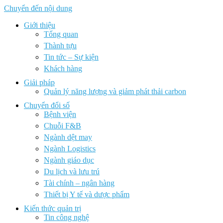
Chuyển đến nội dung
Giới thiệu
Tổng quan
Thành tựu
Tin tức – Sự kiện
Khách hàng
Giải pháp
Quản lý năng lượng và giảm phát thải carbon
Chuyển đổi số
Bệnh viện
Chuỗi F&B
Ngành dệt may
Ngành Logistics
Ngành giáo dục
Du lịch và lưu trú
Tài chính – ngân hàng
Thiết bị Y tế và dược phẩm
Kiến thức quản trị
Tin công nghệ