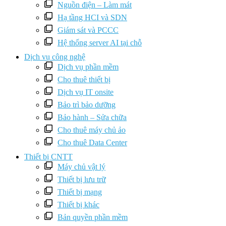
Nguồn điện – Làm mát
Hạ tầng HCI và SDN
Giám sát và PCCC
Hệ thống server AI tại chỗ
Dịch vụ công nghệ
Dịch vụ phần mềm
Cho thuê thiết bị
Dịch vụ IT onsite
Bảo trì bảo dưỡng
Bảo hành – Sửa chữa
Cho thuê máy chủ ảo
Cho thuê Data Center
Thiết bị CNTT
Máy chủ vật lý
Thiết bị lưu trữ
Thiết bị mạng
Thiết bị khác
Bản quyền phần mềm