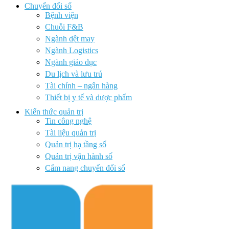
Chuyển đổi số
Bệnh viện
Chuỗi F&B
Ngành dệt may
Ngành Logistics
Ngành giáo dục
Du lịch và lưu trú
Tài chính – ngân hàng
Thiết bị y tế và dược phẩm
Kiến thức quản trị
Tin công nghệ
Tài liệu quản trị
Quản trị hạ tầng số
Quản trị vận hành số
Cẩm nang chuyển đổi số