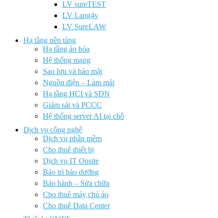
LV sureTEST
LV Lang4v
LV SureLAW
Hạ tầng nền tảng
Hạ tầng ảo hóa
Hệ thống mạng
Sao lưu và bảo mật
Nguồn điện – Làm mát
Hạ tầng HCI và SDN
Giám sát và PCCC
Hệ thống server AI tại chỗ
Dịch vụ công nghệ
Dịch vụ phần mềm
Cho thuê thiết bị
Dịch vụ IT Onsite
Bảo trì bảo dưỡng
Bảo hành – Sửa chữa
Cho thuê máy chủ ảo
Cho thuê Data Center