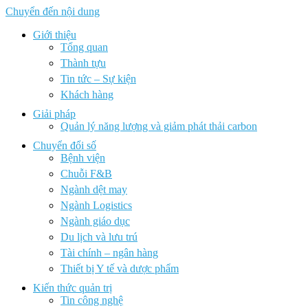
Chuyển đến nội dung
Giới thiệu
Tổng quan
Thành tựu
Tin tức – Sự kiện
Khách hàng
Giải pháp
Quản lý năng lượng và giảm phát thải carbon
Chuyển đổi số
Bệnh viện
Chuỗi F&B
Ngành dệt may
Ngành Logistics
Ngành giáo dục
Du lịch và lưu trú
Tài chính – ngân hàng
Thiết bị Y tế và dược phẩm
Kiến thức quản trị
Tin công nghệ