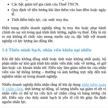
Các bậc giảm trừ gia cảnh của Thuế TNCN.
Quy định về tiền lương khi làm thêm vào ban đêm hoặc ngày
lễ.
Thời điểm hiệu lực, các mức truy thu.
Hiện trạng nhiều doanh nghiệp từng bị truy thu hoặc phạt hành
chính do sai sót trong quá trình tính lương, nghĩa vụ thuế. Đây là rủi
ro mà không tổ chức nào mong muốn xảy ra, đặc biệt với doanh
nghiệp có lực lượng lao động lớn.
1.4 Thiếu minh bạch, nhân viên khiếu nại nhiều
Khi dữ liệu không đồng nhất hoặc tính toán không nhất quán, bộ
phận nhân sự khó giải trình khi nhân viên thắc mắc về lương, số giờ
làm hoặc các khoản khấu trừ. Điều này làm giảm niềm tin của nhân
viên vào hệ thống lương – thưởng và ảnh hưởng trực tiếp đến trải
nghiệm nhân sự trong doanh nghiệp.
Nhiều doanh nghiệp thừa nhận rằng từ khi áp dụng
phần mềm quản
lý chấm công
, tính lương tự động, số lượng khiếu nại giảm rõ rệt vì
nhân viên có thể tự tra cứu lịch sử chấm công và bảng lương chi
tiết. Điều này cho thấy minh bạch là yếu tố cốt lõi giúp ổn định
nguồn nhân lực.