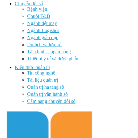
Chuyển đổi số
Bệnh viện
Chuỗi F&B
Ngành dệt may
Ngành Logistics
Ngành giáo dục
Du lịch và lưu trú
Tài chính – ngân hàng
Thiết bị y tế và dược phẩm
Kiến thức quản trị
Tin công nghệ
Tài liệu quản trị
Quản trị hạ tầng số
Quản trị vận hành số
Cẩm nang chuyển đổi số