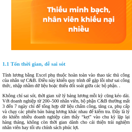
1.1 Tốn thời gian, dễ sai sót
Tính lương bằng Excel phụ thuộc hoàn toàn vào thao tác thủ công
của nhân sự C&B. Điều này khiến quy trình dễ gặp lỗi như sai công
thức, nhập nhầm dữ liệu hoặc thiếu đối soát giữa các bộ phận. .
Không chỉ sai sót, thời gian xử lý bảng lương mỗi kỳ cũng kéo dài.
Với doanh nghiệp từ 200–500 nhân viên, bộ phận C&B thường mất
3 đến 7 ngày chỉ để tổng hợp dữ liệu chấm công, tăng ca, phụ cấp
và chạy các phiên bản bảng lương khác nhau để kiểm tra. Đây là lý
do khiến nhiều doanh nghiệp cảm thấy “kẹt” vào chu kỳ lặp lại
hàng tháng, không còn thời gian dành cho cải thiện trải nghiệm
nhân viên hay tối ưu chính sách phúc lợi.