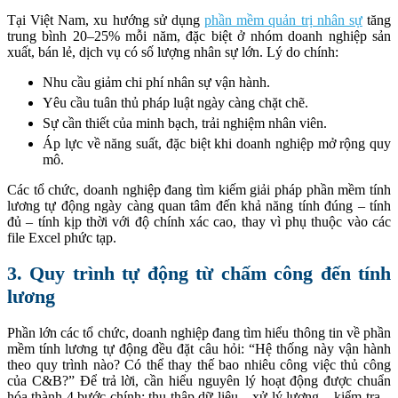
Tại Việt Nam, xu hướng sử dụng
phần mềm quản trị nhân sự
tăng
trung bình 20–25% mỗi năm, đặc biệt ở nhóm doanh nghiệp sản
xuất, bán lẻ, dịch vụ có số lượng nhân sự lớn. Lý do chính:
Nhu cầu giảm chi phí nhân sự vận hành.
Yêu cầu tuân thủ pháp luật ngày càng chặt chẽ.
Sự cần thiết của minh bạch, trải nghiệm nhân viên.
Áp lực về năng suất, đặc biệt khi doanh nghiệp mở rộng quy
mô.
Các tổ chức, doanh nghiệp đang tìm kiếm giải pháp phần mềm tính
lương tự động ngày càng quan tâm đến khả năng tính đúng – tính
đủ – tính kịp thời với độ chính xác cao, thay vì phụ thuộc vào các
file Excel phức tạp.
3. Quy trình tự động từ chấm công đến tính
lương
Phần lớn các tổ chức, doanh nghiệp đang tìm hiểu thông tin về phần
mềm tính lương tự động đều đặt câu hỏi: “Hệ thống này vận hành
theo quy trình nào? Có thể thay thế bao nhiêu công việc thủ công
của C&B?” Để trả lời, cần hiểu nguyên lý hoạt động được chuẩn
hóa thành 4 bước chính: thu thập dữ liệu – xử lý lương – kiểm tra –