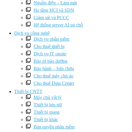
Nguồn điện – Làm mát
Hạ tầng HCI và SDN
Giám sát và PCCC
Hệ thống server AI tại chỗ
Dịch vụ công nghệ
Dịch vụ phần mềm
Cho thuê thiết bị
Dịch vụ IT onsite
Bảo trì bảo dưỡng
Bảo hành – Sửa chữa
Cho thuê máy chủ ảo
Cho thuê Data Center
Thiết bị CNTT
Máy chủ vật lý
Thiết bị lưu trữ
Thiết bị mạng
Thiết bị khác
Bản quyền phần mềm