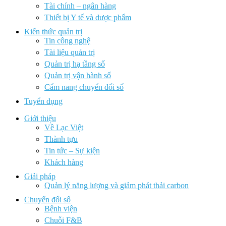
Tài chính – ngân hàng
Thiết bị Y tế và dược phẩm
Kiến thức quản trị
Tin công nghệ
Tài liệu quản trị
Quản trị hạ tầng số
Quản trị vận hành số
Cẩm nang chuyển đổi số
Tuyển dụng
Giới thiệu
Về Lạc Việt
Thành tựu
Tin tức – Sự kiện
Khách hàng
Giải pháp
Quản lý năng lượng và giảm phát thải carbon
Chuyển đổi số
Bệnh viện
Chuỗi F&B