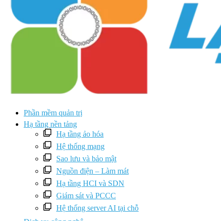
Phần mềm quản trị
Hạ tầng nền tảng
Hạ tầng ảo hóa
Hệ thống mạng
Sao lưu và bảo mật
Nguồn điện – Làm mát
Hạ tầng HCI và SDN
Giám sát và PCCC
Hệ thống server AI tại chỗ