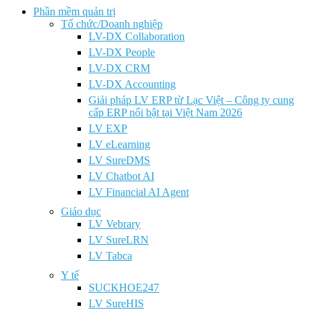
Phần mềm quản trị
Tổ chức/Doanh nghiệp
LV-DX Collaboration
LV-DX People
LV-DX CRM
LV-DX Accounting
Giải pháp LV ERP từ Lạc Việt – Công ty cung
cấp ERP nổi bật tại Việt Nam 2026
LV EXP
LV eLearning
LV SureDMS
LV Chatbot AI
LV Financial AI Agent
Giáo dục
LV Vebrary
LV SureLRN
LV Tabca
Y tế
SUCKHOE247
LV SureHIS