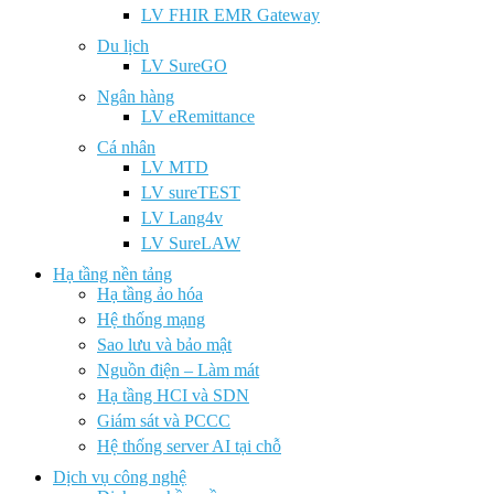
LV FHIR EMR Gateway
Du lịch
LV SureGO
Ngân hàng
LV eRemittance
Cá nhân
LV MTD
LV sureTEST
LV Lang4v
LV SureLAW
Hạ tầng nền tảng
Hạ tầng ảo hóa
Hệ thống mạng
Sao lưu và bảo mật
Nguồn điện – Làm mát
Hạ tầng HCI và SDN
Giám sát và PCCC
Hệ thống server AI tại chỗ
Dịch vụ công nghệ