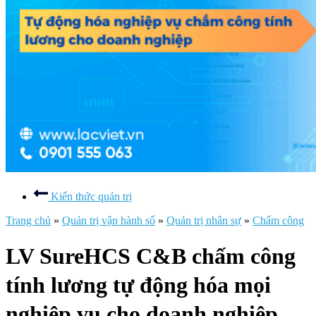
Kiến thức quản trị
Trang chủ
»
Quản trị vận hành số
»
Quản trị nhân sự
»
Chấm công
LV SureHCS C&B chấm công
tính lương tự động hóa mọi
nghiệp vụ cho doanh nghiệp