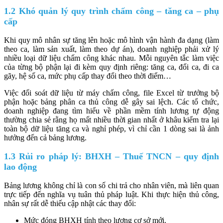
1.2 Khó quản lý quy trình chấm công – tăng ca – phụ
cấp
Khi quy mô nhân sự tăng lên hoặc mô hình vận hành đa dạng (làm
theo ca, làm sản xuất, làm theo dự án), doanh nghiệp phải xử lý
nhiều loại dữ liệu chấm công khác nhau. Mỗi nguyên tắc làm việc
của từng bộ phận lại đi kèm quy định riêng: tăng ca, đổi ca, đi ca
gãy, hệ số ca, mức phụ cấp thay đổi theo thời điểm…
Việc đối soát dữ liệu từ máy chấm công, file Excel từ trưởng bộ
phận hoặc bảng phân ca thủ công dễ gây sai lệch. Các tổ chức,
doanh nghiệp đang tìm hiểu về phần mềm tính lương tự động
thường chia sẻ rằng họ mất nhiều thời gian nhất ở khâu kiểm tra lại
toàn bộ dữ liệu tăng ca và nghỉ phép, vì chỉ cần 1 dòng sai là ảnh
hưởng đến cả bảng lương.
1.3 Rủi ro pháp lý: BHXH – Thuế TNCN – quy định
lao động
Bảng lương không chỉ là con số chi trả cho nhân viên, mà liên quan
trực tiếp đến nghĩa vụ tuân thủ pháp luật. Khi thực hiện thủ công,
nhân sự rất dễ thiếu cập nhật các thay đổi:
Mức đóng BHXH tính theo lương cơ sở mới.