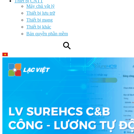
Thiết bị CNTT
Máy chủ vật lý
Thiết bị lưu trữ
Thiết bị mạng
Thiết bị khác
Bản quyền phần mềm
⚲