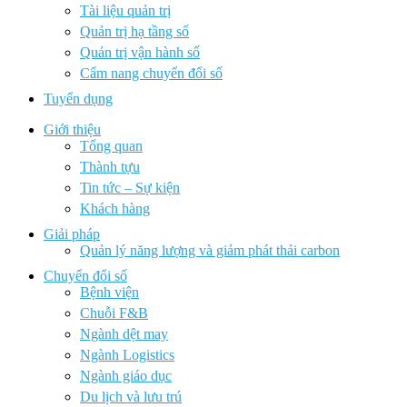
Tài liệu quản trị
Quản trị hạ tầng số
Quản trị vận hành số
Cẩm nang chuyển đổi số
Tuyển dụng
Giới thiệu
Tổng quan
Thành tựu
Tin tức – Sự kiện
Khách hàng
Giải pháp
Quản lý năng lượng và giảm phát thải carbon
Chuyển đổi số
Bệnh viện
Chuỗi F&B
Ngành dệt may
Ngành Logistics
Ngành giáo dục
Du lịch và lưu trú