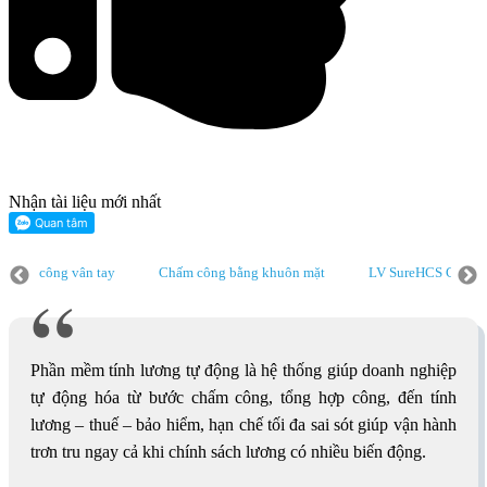
Nhận tài liệu mới nhất
 chấm công vân tay
Chấm công bằng khuôn mặt
LV SureHCS C&B 
 chấm công vân tay
Chấm công bằng khuôn mặt
LV SureHCS C&B 
 chấm công vân tay
Chấm công bằng khuôn mặt
LV SureHCS C&B 
Phần mềm tính lương tự động là hệ thống giúp doanh nghiệp
tự động hóa từ bước chấm công, tổng hợp công, đến tính
lương – thuế – bảo hiểm, hạn chế tối đa sai sót giúp vận hành
trơn tru ngay cả khi chính sách lương có nhiều biến động.