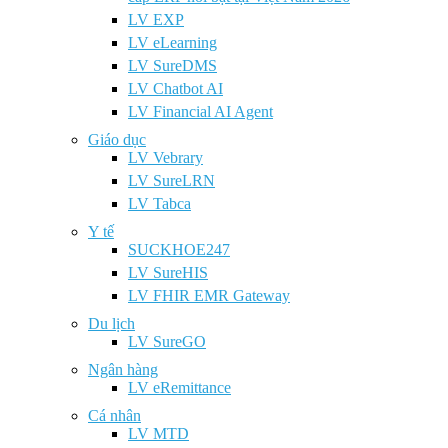
LV EXP
LV eLearning
LV SureDMS
LV Chatbot AI
LV Financial AI Agent
Giáo dục
LV Vebrary
LV SureLRN
LV Tabca
Y tế
SUCKHOE247
LV SureHIS
LV FHIR EMR Gateway
Du lịch
LV SureGO
Ngân hàng
LV eRemittance
Cá nhân
LV MTD