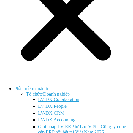
Phần mềm quản trị
Tổ chức/Doanh nghiệp
LV-DX Collaboration
LV-DX People
LV-DX CRM
LV-DX Accounting
Giải pháp LV ERP từ Lạc Việt – Công ty cung
cấp ERP nổi bật tại Việt Nam 2026