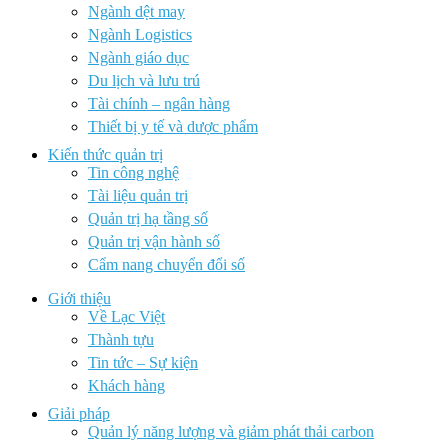
Ngành dệt may
Ngành Logistics
Ngành giáo dục
Du lịch và lưu trú
Tài chính – ngân hàng
Thiết bị y tế và dược phẩm
Kiến thức quản trị
Tin công nghệ
Tài liệu quản trị
Quản trị hạ tầng số
Quản trị vận hành số
Cẩm nang chuyển đổi số
Giới thiệu
Về Lạc Việt
Thành tựu
Tin tức – Sự kiện
Khách hàng
Giải pháp
Quản lý năng lượng và giảm phát thải carbon