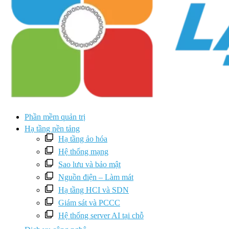
Phần mềm quản trị
Hạ tầng nền tảng
Hạ tầng ảo hóa
Hệ thống mạng
Sao lưu và bảo mật
Nguồn điện – Làm mát
Hạ tầng HCI và SDN
Giám sát và PCCC
Hệ thống server AI tại chỗ