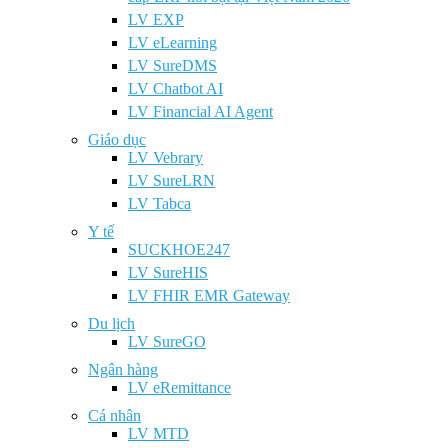
LV EXP
LV eLearning
LV SureDMS
LV Chatbot AI
LV Financial AI Agent
Giáo dục
LV Vebrary
LV SureLRN
LV Tabca
Y tế
SUCKHOE247
LV SureHIS
LV FHIR EMR Gateway
Du lịch
LV SureGO
Ngân hàng
LV eRemittance
Cá nhân
LV MTD