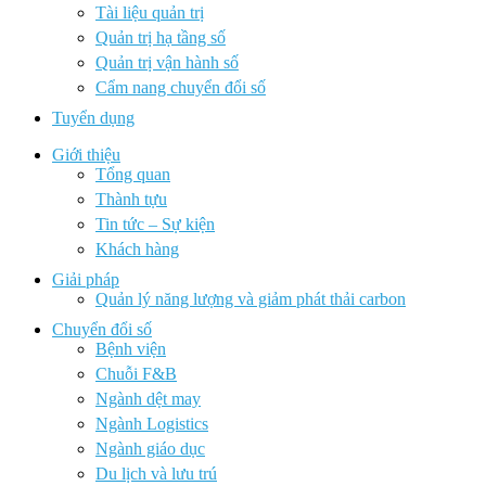
Tài liệu quản trị
Quản trị hạ tầng số
Quản trị vận hành số
Cẩm nang chuyển đổi số
Tuyển dụng
Giới thiệu
Tổng quan
Thành tựu
Tin tức – Sự kiện
Khách hàng
Giải pháp
Quản lý năng lượng và giảm phát thải carbon
Chuyển đổi số
Bệnh viện
Chuỗi F&B
Ngành dệt may
Ngành Logistics
Ngành giáo dục
Du lịch và lưu trú