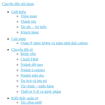
Chuyển đến nội dung
Giới thiệu
Tổng quan
Thành tựu
Tin tức – Sự kiện
Khách hàng
Giải pháp
Quản lý năng lượng và giảm phát thải carbon
Chuyển đổi số
Bệnh viện
Chuỗi F&B
Ngành dệt may
Ngành Logistics
Ngành giáo dục
Du lịch và lưu trú
Tài chính – ngân hàng
Thiết bị Y tế và dược phẩm
Kiến thức quản trị
Tin công nghệ