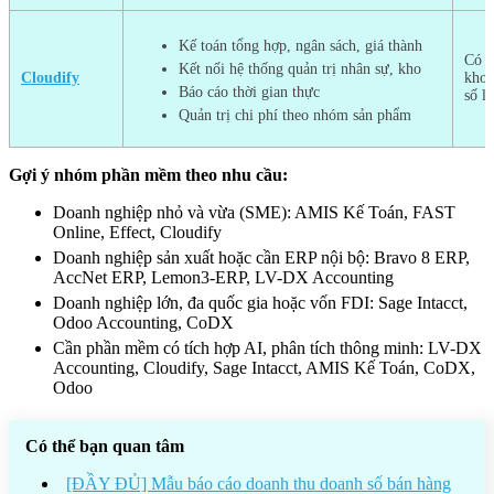
Kế toán tổng hợp, ngân sách, giá thành
Có 
Kết nối hệ thống quản trị nhân sự, kho
Cloudify
khoả
Báo cáo thời gian thực
số li
Quản trị chi phí theo nhóm sản phẩm
Gợi ý nhóm phần mềm theo nhu cầu:
Doanh nghiệp nhỏ và vừa (SME): AMIS Kế Toán, FAST
Online, Effect, Cloudify
Doanh nghiệp sản xuất hoặc cần ERP nội bộ: Bravo 8 ERP,
AccNet ERP, Lemon3-ERP, LV-DX Accounting
Doanh nghiệp lớn, đa quốc gia hoặc vốn FDI: Sage Intacct,
Odoo Accounting, CoDX
Cần phần mềm có tích hợp AI, phân tích thông minh: LV-DX
Accounting, Cloudify, Sage Intacct, AMIS Kế Toán, CoDX,
Odoo
Có thể bạn quan tâm
[ĐẦY ĐỦ] Mẫu báo cáo doanh thu doanh số bán hàng