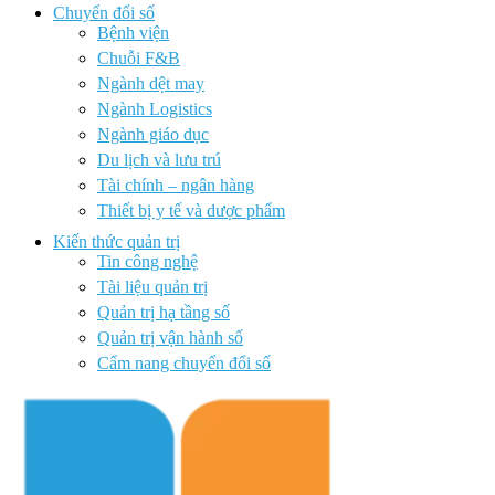
Chuyển đổi số
Bệnh viện
Chuỗi F&B
Ngành dệt may
Ngành Logistics
Ngành giáo dục
Du lịch và lưu trú
Tài chính – ngân hàng
Thiết bị y tế và dược phẩm
Kiến thức quản trị
Tin công nghệ
Tài liệu quản trị
Quản trị hạ tầng số
Quản trị vận hành số
Cẩm nang chuyển đổi số