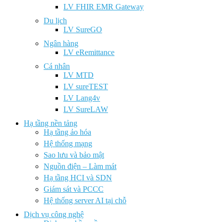
LV FHIR EMR Gateway
Du lịch
LV SureGO
Ngân hàng
LV eRemittance
Cá nhân
LV MTD
LV sureTEST
LV Lang4v
LV SureLAW
Hạ tầng nền tảng
Hạ tầng ảo hóa
Hệ thống mạng
Sao lưu và bảo mật
Nguồn điện – Làm mát
Hạ tầng HCI và SDN
Giám sát và PCCC
Hệ thống server AI tại chỗ
Dịch vụ công nghệ