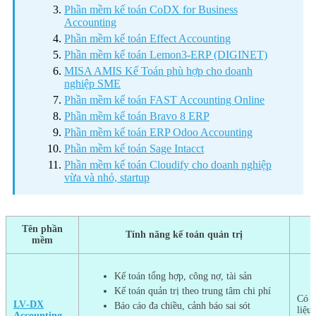
Phần mềm kế toán CoDX for Business
Accounting
Phần mềm kế toán Effect Accounting
Phần mềm kế toán Lemon3‑ERP (DIGINET)
MISA AMIS Kế Toán phù hợp cho doanh
nghiệp SME
Phần mềm kế toán FAST Accounting Online
Phần mềm kế toán Bravo 8 ERP
Phần mềm kế toán ERP Odoo Accounting
Phần mềm kế toán Sage Intacct
Phần mềm kế toán Cloudify cho doanh nghiệp
vừa và nhỏ, startup
Tên phần
Tính năng kế toán quản trị
T
mềm
Kế toán tổng hợp, công nợ, tài sản
Kế toán quản trị theo trung tâm chi phí
Có 
LV‑DX
Báo cáo đa chiều, cảnh báo sai sót
liệu
Accounting