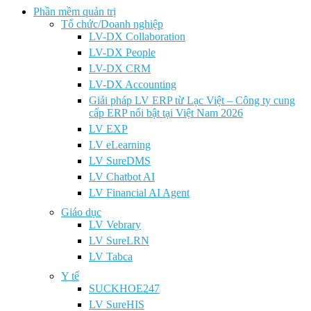
Phần mềm quản trị
Tổ chức/Doanh nghiệp
LV-DX Collaboration
LV-DX People
LV-DX CRM
LV-DX Accounting
Giải pháp LV ERP từ Lạc Việt – Công ty cung
cấp ERP nổi bật tại Việt Nam 2026
LV EXP
LV eLearning
LV SureDMS
LV Chatbot AI
LV Financial AI Agent
Giáo dục
LV Vebrary
LV SureLRN
LV Tabca
Y tế
SUCKHOE247
LV SureHIS