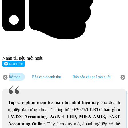
Nhận tài liệu mới nhất
 mềm kế toán
Báo cáo doanh thu
Báo cáo chi phí sản xuất
Phầ
o cáo chi phí sản xuất
Phần mềm kế toán online
Báo cáo công nợ
Top các phần mềm kế toán tốt nhất hiện nay
cho doanh
nghiệp đáp ứng chuẩn Thông tư 99/2025/TT-BTC bao gồm
LV-DX Accounting, AccNet ERP, MISA AMIS, FAST
Accounting Online
. Tùy theo quy mô, doanh nghiệp có thể