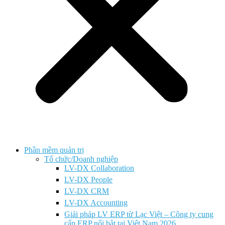
Phần mềm quản trị
Tổ chức/Doanh nghiệp
LV-DX Collaboration
LV-DX People
LV-DX CRM
LV-DX Accounting
Giải pháp LV ERP từ Lạc Việt – Công ty cung
cấp ERP nổi bật tại Việt Nam 2026