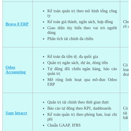
Kế toán quản trị theo mô hình tổng công
ty
Kế toán giá thành, ngân sách, hợp đồng
Chư
Bravo 8 ERP
rõ r
Giao diện tùy biến theo vai trò người
dùng
Phân tích tài chính đa chiều
Kế toán đa tiền tệ, đa quốc gia
Quản trị ngân sách, dự án, dòng tiền
Có
Odoo
Tự động đối chiếu ngân hàng, báo cáo
lear
Accounting
quản trị
đoán
Mở rộng linh hoạt qua mô-đun Odoo
ERP
Quản trị tài chính theo thời gian thực
Báo cáo tự động theo KPI, dashboards
Có 
Sage Intacct
tài 
Kế toán quản trị theo phòng ban, loại chi
bất 
phí
Chuẩn GAAP, IFRS