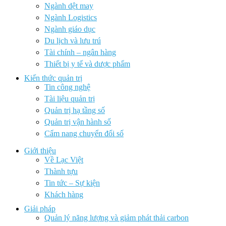
Ngành dệt may
Ngành Logistics
Ngành giáo dục
Du lịch và lưu trú
Tài chính – ngân hàng
Thiết bị y tế và dược phẩm
Kiến thức quản trị
Tin công nghệ
Tài liệu quản trị
Quản trị hạ tầng số
Quản trị vận hành số
Cẩm nang chuyển đổi số
Giới thiệu
Về Lạc Việt
Thành tựu
Tin tức – Sự kiện
Khách hàng
Giải pháp
Quản lý năng lượng và giảm phát thải carbon