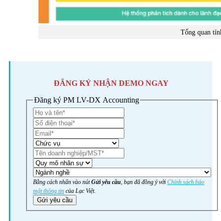
Tổng quan tí
ĐĂNG KÝ NHẬN DEMO NGAY
Đăng ký PM LV-DX Accounting
Bằng cách nhấn vào nút
Gửi yêu cầu
, bạn đã đồng ý với
Chính sách bảo
mật thông tin
của Lạc Việt.
Gửi yêu cầu