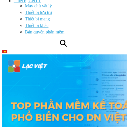
Thiết bị CNTT
Máy chủ vật lý
Thiết bị lưu trữ
Thiết bị mạng
Thiết bị khác
Bản quyền phần mềm
⚲