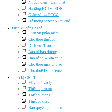
Nguồn điện – Làm mát
Hạ tầng HCI và SDN
Giám sát và PCCC
Hệ thống server AI tại chỗ
Dịch vụ công nghệ
Dịch vụ phần mềm
Cho thuê thiết bị
Dịch vụ IT onsite
Bảo trì bảo dưỡng
Bảo hành – Sửa chữa
Cho thuê máy chủ ảo
Cho thuê Data Center
Thiết bị CNTT
Máy chủ vật lý
Thiết bị lưu trữ
Thiết bị mạng
Thiết bị khác
Bản quyền phần mềm