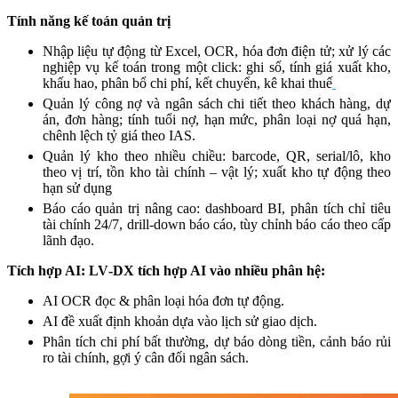
Tính năng kế toán quản trị
Nhập liệu tự động từ Excel, OCR, hóa đơn điện tử; xử lý các
nghiệp vụ kế toán trong một click: ghi sổ, tính giá xuất kho,
khấu hao, phân bổ chi phí, kết chuyển, kê khai thuế
Quản lý công nợ và ngân sách chi tiết theo khách hàng, dự
án, đơn hàng; tính tuổi nợ, hạn mức, phân loại nợ quá hạn,
chênh lệch tỷ giá theo IAS.
Quản lý kho theo nhiều chiều: barcode, QR, serial/lô, kho
theo vị trí, tồn kho tài chính – vật lý; xuất kho tự động theo
hạn sử dụng
Báo cáo quản trị nâng cao: dashboard BI, phân tích chỉ tiêu
tài chính 24/7, drill-down báo cáo, tùy chỉnh báo cáo theo cấp
lãnh đạo.
Tích hợp AI: LV‑DX tích hợp AI vào nhiều phân hệ:
AI OCR đọc & phân loại hóa đơn tự động.
AI đề xuất định khoản dựa vào lịch sử giao dịch.
Phân tích chi phí bất thường, dự báo dòng tiền, cảnh báo rủi
ro tài chính, gợi ý cân đối ngân sách.