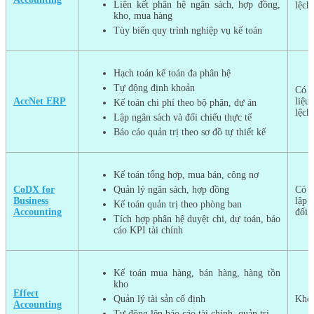
Liên kết phân hệ ngân sách, hợp đồng,
lệch
kho, mua hàng
Tùy biến quy trình nghiệp vụ kế toán
Hạch toán kế toán đa phân hệ
Tự động định khoản
Có 
AccNet ERP
liệu
Kế toán chi phí theo bộ phận, dự án
lệch
Lập ngân sách và đối chiếu thực tế
Báo cáo quản trị theo sơ đồ tự thiết kế
Kế toán tổng hợp, mua bán, công nợ
CoDX for
Quản lý ngân sách, hợp đồng
Có 
Business
lập 
Kế toán quản trị theo phòng ban
Accounting
đối 
Tích hợp phân hệ duyệt chi, dự toán, báo
cáo KPI tài chính
Kế toán mua hàng, bán hàng, hàng tồn
kho
Effect
Quản lý tài sản cố định
Khôn
Accounting
Tự động lên báo cáo tài chính, quản trị