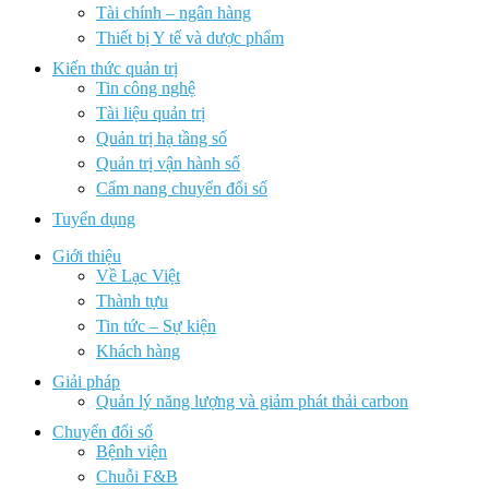
Tài chính – ngân hàng
Thiết bị Y tế và dược phẩm
Kiến thức quản trị
Tin công nghệ
Tài liệu quản trị
Quản trị hạ tầng số
Quản trị vận hành số
Cẩm nang chuyển đổi số
Tuyển dụng
Giới thiệu
Về Lạc Việt
Thành tựu
Tin tức – Sự kiện
Khách hàng
Giải pháp
Quản lý năng lượng và giảm phát thải carbon
Chuyển đổi số
Bệnh viện
Chuỗi F&B