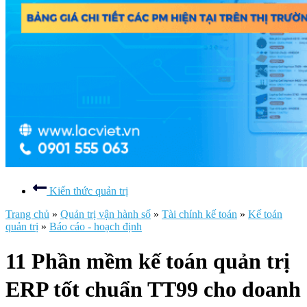
Kiến thức quản trị
Trang chủ
»
Quản trị vận hành số
»
Tài chính kế toán
»
Kế toán
quản trị
»
Báo cáo - hoạch định
11 Phần mềm kế toán quản trị
ERP tốt chuẩn TT99 cho doanh