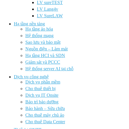
LV sureTEST
LV Lang4v
LV SureLAW
Hạ tầng nền tảng
Hạ tầng ảo hóa
Hệ thống mạng
Sao lưu và bảo mật
Nguồn điện – Làm mát
Hạ tầng HCI và SDN
Giám sát và PCCC
Hệ thống server AI tại chỗ
Dịch vụ công nghệ
Dịch vụ phần mềm
Cho thuê thiết bị
Dịch vụ IT Onsite
Bảo trì bảo dưỡng
Bảo hành – Sửa chữa
Cho thuê máy chủ ảo
Cho thuê Data Center