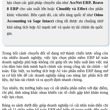
lựa chọn các giải pháp chuyên sâu như
AccNet ERP, Bravo
8 ERP
cho sản xuất lớn hoặc
Cloudify và Effect
cho phân
khúc vừa/nhỏ. Bên cạnh đó, các nền tảng quốc tế như
Odoo
Accounting và Sage Intacct
cũng rất được ưa chuộng nhờ
khả năng tích hợp AI mạnh mẽ và quản trị tài chính đa quốc
gia.
Trong bối cảnh chuyển đổi số đang trở thành chiến lược sống còn
của nhiều doanh nghiệp, việc lựa chọn phần mềm ERP kế toán
doanh nghiệp phù hợp không chỉ giúp tối ưu hiệu suất làm việc mà
còn đảm bảo tính minh bạch chính xác trong công tác tài chính – kế
toán. Đặc biệt, xu hướng tích hợp AI vào phần mềm ERP đang mở
ra cơ hội lớn để các doanh nghiệp nâng cao năng lực phân tích dữ
liệu, dự báo tài chính và ra quyết định nhanh chóng.
Tuy nhiên, thị trường hiện nay có rất nhiều phần mềm với đặc điểm,
chi phí, tính năng khác nhau khiến các tổ chức gặp khó khăn trong
việc lựa chọn.
Bảng so sánh dưới đây giúp doanh nghiệp có cái nhìn toàn diện chi
tiết về 11 phần mềm kế toán ERP phổ biến từ trong nước đến quốc