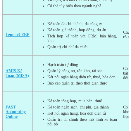
Có thể tùy biến theo ngành nghề
Kế toán đa chi nhánh, đa công ty
Kế toán giá thành, hợp đồng, dự án
Chư
Lemon3‑ERP
Tích hợp kế toán với CRM, bán hàng,
rõ r
kho
Quản trị chi phí đa chiều
Hạch toán tự động
Có 
AMIS Kế
Quản lý công nợ, tồn kho, tài sản
bất 
Toán (MISA)
Kết nối ngân hàng điện tử, thuế, hóa đơn
đối 
Báo cáo quản trị theo thời gian thực
Kế toán tổng hợp, mua bán, thuế
FAST
Kế toán ngân sách, chi phí, giá thành
Có 
Accounting
khoả
Kết nối ngân hàng, hóa đơn điện tử
Online
liệu 
Quản trị tài chính theo mô hình kế toán
nội bộ