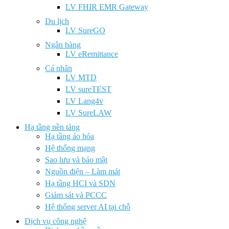
LV FHIR EMR Gateway
Du lịch
LV SureGO
Ngân hàng
LV eRemittance
Cá nhân
LV MTD
LV sureTEST
LV Lang4v
LV SureLAW
Hạ tầng nền tảng
Hạ tầng ảo hóa
Hệ thống mạng
Sao lưu và bảo mật
Nguồn điện – Làm mát
Hạ tầng HCI và SDN
Giám sát và PCCC
Hệ thống server AI tại chỗ
Dịch vụ công nghệ