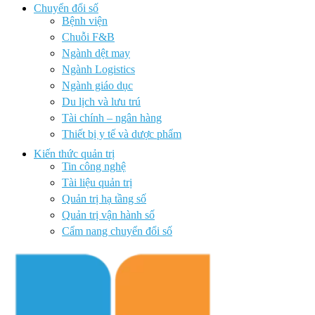
Chuyển đổi số
Bệnh viện
Chuỗi F&B
Ngành dệt may
Ngành Logistics
Ngành giáo dục
Du lịch và lưu trú
Tài chính – ngân hàng
Thiết bị y tế và dược phẩm
Kiến thức quản trị
Tin công nghệ
Tài liệu quản trị
Quản trị hạ tầng số
Quản trị vận hành số
Cẩm nang chuyển đổi số