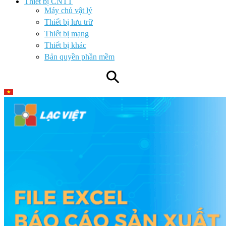
Thiết bị CNTT
Máy chủ vật lý
Thiết bị lưu trữ
Thiết bị mạng
Thiết bị khác
Bản quyền phần mềm
⚲