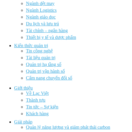
Ngành dệt may
Ngành Logistics
Ngành giáo dục
Du lịch và lưu trú
Tài chính – ngân hàng
Thiết bị y tế và dược phẩm
Kiến thức quản trị
Tin công nghệ
Tài liệu quản trị
Quản trị hạ tầng số
Quản trị vận hành số
Cẩm nang chuyển đổi số
Giới thiệu
Về Lạc Việt
Thành tựu
Tin tức – Sự kiện
Khách hàng
Giải pháp
Quản lý năng lượng và giảm phát thải carbon