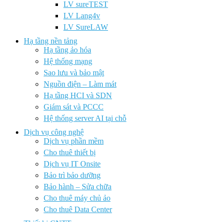
LV sureTEST
LV Lang4v
LV SureLAW
Hạ tầng nền tảng
Hạ tầng ảo hóa
Hệ thống mạng
Sao lưu và bảo mật
Nguồn điện – Làm mát
Hạ tầng HCI và SDN
Giám sát và PCCC
Hệ thống server AI tại chỗ
Dịch vụ công nghệ
Dịch vụ phần mềm
Cho thuê thiết bị
Dịch vụ IT Onsite
Bảo trì bảo dưỡng
Bảo hành – Sửa chữa
Cho thuê máy chủ ảo
Cho thuê Data Center