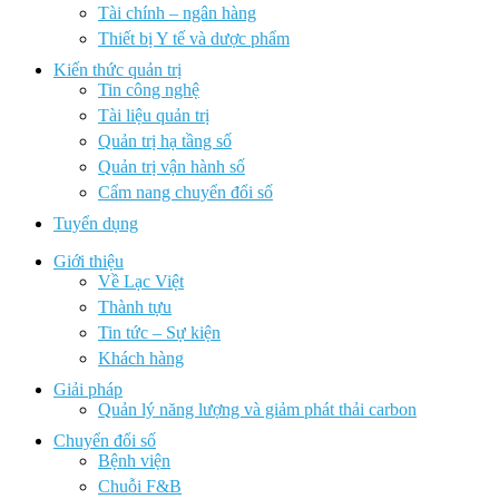
Tài chính – ngân hàng
Thiết bị Y tế và dược phẩm
Kiến thức quản trị
Tin công nghệ
Tài liệu quản trị
Quản trị hạ tầng số
Quản trị vận hành số
Cẩm nang chuyển đổi số
Tuyển dụng
Giới thiệu
Về Lạc Việt
Thành tựu
Tin tức – Sự kiện
Khách hàng
Giải pháp
Quản lý năng lượng và giảm phát thải carbon
Chuyển đổi số
Bệnh viện
Chuỗi F&B