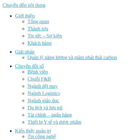
Chuyển đến nội dung
Giới thiệu
Tổng quan
Thành tựu
Tin tức – Sự kiện
Khách hàng
Giải pháp
Quản lý năng lượng và giảm phát thải carbon
Chuyển đổi số
Bệnh viện
Chuỗi F&B
Ngành dệt may
Ngành Logistics
Ngành giáo dục
Du lịch và lưu trú
Tài chính – ngân hàng
Thiết bị Y tế và dược phẩm
Kiến thức quản trị
Tin công nghệ