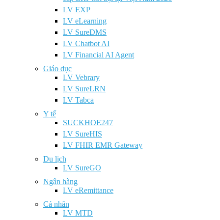
LV EXP
LV eLearning
LV SureDMS
LV Chatbot AI
LV Financial AI Agent
Giáo dục
LV Vebrary
LV SureLRN
LV Tabca
Y tế
SUCKHOE247
LV SureHIS
LV FHIR EMR Gateway
Du lịch
LV SureGO
Ngân hàng
LV eRemittance
Cá nhân
LV MTD