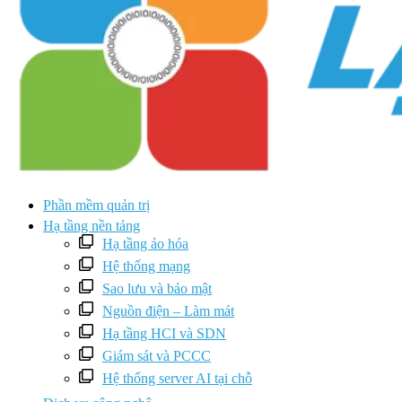
Phần mềm quản trị
Hạ tầng nền tảng
Hạ tầng ảo hóa
Hệ thống mạng
Sao lưu và bảo mật
Nguồn điện – Làm mát
Hạ tầng HCI và SDN
Giám sát và PCCC
Hệ thống server AI tại chỗ