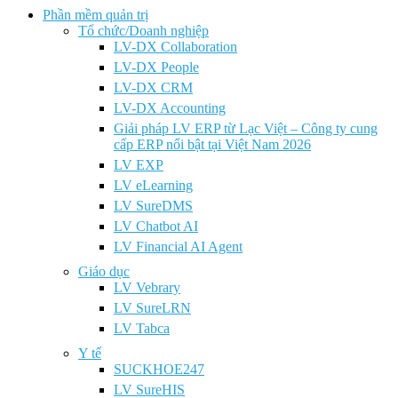
Phần mềm quản trị
Tổ chức/Doanh nghiệp
LV-DX Collaboration
LV-DX People
LV-DX CRM
LV-DX Accounting
Giải pháp LV ERP từ Lạc Việt – Công ty cung
cấp ERP nổi bật tại Việt Nam 2026
LV EXP
LV eLearning
LV SureDMS
LV Chatbot AI
LV Financial AI Agent
Giáo dục
LV Vebrary
LV SureLRN
LV Tabca
Y tế
SUCKHOE247
LV SureHIS