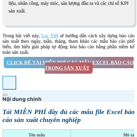
liệu, nhân công, máy móc, sản lượng đầu ra và các chỉ số KPI
sản xuất.
Trong bài viết này,
Lạc Việt
sẽ hướng dẫn cách xây dựng báo cáo
sản xuất theo ngày, tuần, tháng, tham khảo các mẫu báo cáo phổ
biến, tìm hiểu giải pháp tự động hóa báo cáo bằng phần mềm kế
toán sản xuất.
CLICK ĐỂ TẢI MIỄN PHÍ CÁC MẪU EXCEL BÁO CÁO
TRONG SẢN XUẤT
Nội dung chính
Tải MIỄN PHÍ đầy đủ các mẫu file Excel báo
cáo sản xuất chuyên nghiệp
Tên mẫu
Mô tả 