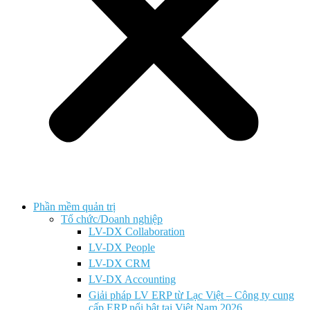
Phần mềm quản trị
Tổ chức/Doanh nghiệp
LV-DX Collaboration
LV-DX People
LV-DX CRM
LV-DX Accounting
Giải pháp LV ERP từ Lạc Việt – Công ty cung
cấp ERP nổi bật tại Việt Nam 2026