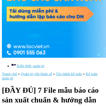
Kiến thức quản trị
Trang chủ
»
Quản trị vận hành số
»
Tài chính kế toán
»
Kế toán
quản trị
[ĐẦY ĐỦ] 7 File mẫu báo cáo
sản xuất chuẩn & hướng dẫn