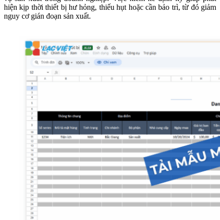
hiện kịp thời thiết bị hư hỏng, thiếu hụt hoặc cần bảo trì, từ đó giảm
nguy cơ gián đoạn sản xuất.