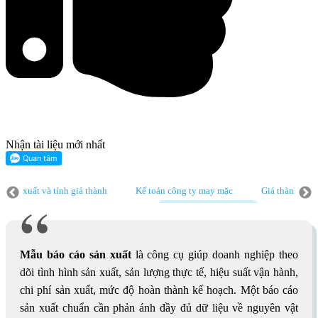
Nhận tài liệu mới nhất
tính giá thành
Kế toán công ty may mặc
Giá thành sản phẩm
M
Giá thành sản phẩm
Mẫu báo cáo sản xuất
Kế toán chi phí
K
Mẫu báo cáo sản xuất
là công cụ giúp doanh nghiệp theo
dõi tình hình sản xuất, sản lượng thực tế, hiệu suất vận hành,
chi phí sản xuất, mức độ hoàn thành kế hoạch. Một báo cáo
sản xuất chuẩn cần phản ánh đầy đủ dữ liệu về nguyên vật