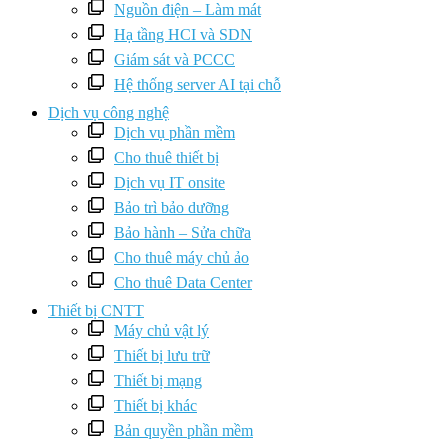
Nguồn điện – Làm mát
Hạ tầng HCI và SDN
Giám sát và PCCC
Hệ thống server AI tại chỗ
Dịch vụ công nghệ
Dịch vụ phần mềm
Cho thuê thiết bị
Dịch vụ IT onsite
Bảo trì bảo dưỡng
Bảo hành – Sửa chữa
Cho thuê máy chủ ảo
Cho thuê Data Center
Thiết bị CNTT
Máy chủ vật lý
Thiết bị lưu trữ
Thiết bị mạng
Thiết bị khác
Bản quyền phần mềm