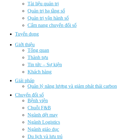
Tài liệu quản trị
Quản trị hạ tầng số
Quản trị vận hành số
Cẩm nang chuyển đổi số
Tuyển dụng
Giới thiệu
Tổng quan
Thành tựu
Tin tức – Sự kiện
Khách hàng
Giải pháp
Quản lý năng lượng và giảm phát thải carbon
Chuyển đổi số
Bệnh viện
Chuỗi F&B
Ngành dệt may
Ngành Logistics
Ngành giáo dục
Du lịch và lưu trú