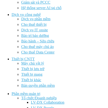
Giám sát và PCCC
Hệ thống server AI tại chỗ
Dịch vụ công nghệ
Dịch vụ phần mềm
Cho thuê thiết bị
Dịch vụ IT onsite
Bảo trì bảo dưỡng
Bảo hành – Sửa chữa
Cho thuê máy chủ ảo
Cho thuê Data Center
Thiết bị CNTT
Máy chủ vật lý
Thiết bị lưu trữ
Thiết bị mạng
Thiết bị khác
Bản quyền phần mềm
Phần mềm quản trị
Tổ chức/Doanh nghiệp
LV-DX Collaboration
LV-DX People