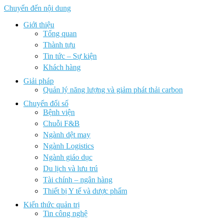
Chuyển đến nội dung
Giới thiệu
Tổng quan
Thành tựu
Tin tức – Sự kiện
Khách hàng
Giải pháp
Quản lý năng lượng và giảm phát thải carbon
Chuyển đổi số
Bệnh viện
Chuỗi F&B
Ngành dệt may
Ngành Logistics
Ngành giáo dục
Du lịch và lưu trú
Tài chính – ngân hàng
Thiết bị Y tế và dược phẩm
Kiến thức quản trị
Tin công nghệ