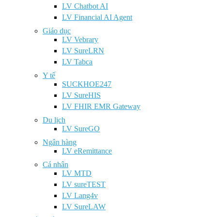
LV Chatbot AI
LV Financial AI Agent
Giáo dục
LV Vebrary
LV SureLRN
LV Tabca
Y tế
SUCKHOE247
LV SureHIS
LV FHIR EMR Gateway
Du lịch
LV SureGO
Ngân hàng
LV eRemittance
Cá nhân
LV MTD
LV sureTEST
LV Lang4v
LV SureLAW