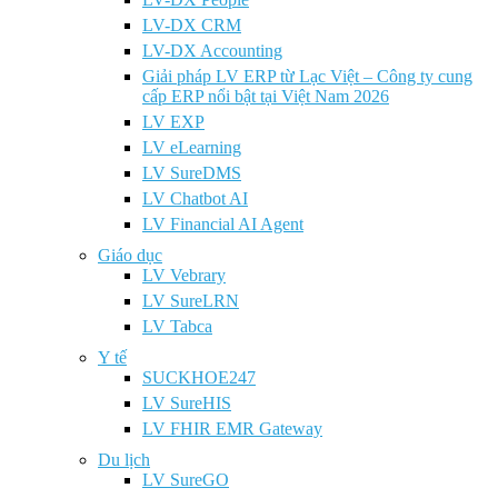
LV-DX CRM
LV-DX Accounting
Giải pháp LV ERP từ Lạc Việt – Công ty cung
cấp ERP nổi bật tại Việt Nam 2026
LV EXP
LV eLearning
LV SureDMS
LV Chatbot AI
LV Financial AI Agent
Giáo dục
LV Vebrary
LV SureLRN
LV Tabca
Y tế
SUCKHOE247
LV SureHIS
LV FHIR EMR Gateway
Du lịch
LV SureGO