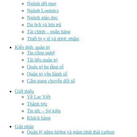
Ngành dệt may
Ngành Logistics
Ngành giáo dục
Du lịch và lưu trú
Tài chính – ngân hàng
Thiết bị y tế và dược phẩm
Kiến thức quản trị
Tin công nghệ
Tài liệu quản trị
Quản trị hạ tầng số
Quản trị vận hành số
Cẩm nang chuyển đổi số
Giới thiệu
Về Lạc Việt
Thành tựu
Tin tức – Sự kiện
Khách hàng
Giải pháp
Quản lý năng lượng và giảm phát thải carbon