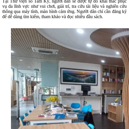
Tại Thư viện số Tam Kỳ, người dân sẽ được tự do khai thác phục
vụ đa lĩnh vực như vui chơi, giải trí, tra cứu tài liệu và nghiên cứu
thông qua máy tính, màn hình cảm ứng. Người dân chỉ cần đăng ký
để dễ dàng tìm kiếm, tham khảo và đọc nhiều đầu sách.