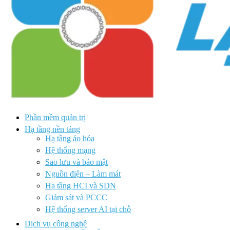
Phần mềm quản trị
Hạ tầng nền tảng
Hạ tầng ảo hóa
Hệ thống mạng
Sao lưu và bảo mật
Nguồn điện – Làm mát
Hạ tầng HCI và SDN
Giám sát và PCCC
Hệ thống server AI tại chỗ
Dịch vụ công nghệ