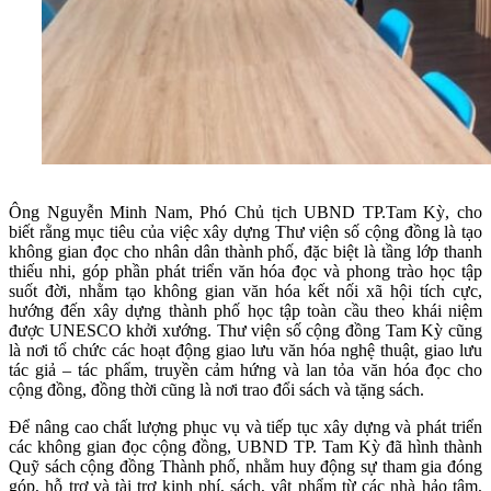
Ông Nguyễn Minh Nam, Phó Chủ tịch UBND TP.Tam Kỳ, cho
biết rằng mục tiêu của việc xây dựng Thư viện số cộng đồng là tạo
không gian đọc cho nhân dân thành phố, đặc biệt là tầng lớp thanh
thiếu nhi, góp phần phát triển văn hóa đọc và phong trào học tập
suốt đời, nhằm tạo không gian văn hóa kết nối xã hội tích cực,
hướng đến xây dựng thành phố học tập toàn cầu theo khái niệm
được UNESCO khởi xướng. Thư viện số cộng đồng Tam Kỳ cũng
là nơi tổ chức các hoạt động giao lưu văn hóa nghệ thuật, giao lưu
tác giả – tác phẩm, truyền cảm hứng và lan tỏa văn hóa đọc cho
cộng đồng, đồng thời cũng là nơi trao đổi sách và tặng sách.
Để nâng cao chất lượng phục vụ và tiếp tục xây dựng và phát triển
các không gian đọc cộng đồng, UBND TP. Tam Kỳ đã hình thành
Quỹ sách cộng đồng Thành phố, nhằm huy động sự tham gia đóng
góp, hỗ trợ và tài trợ kinh phí, sách, vật phẩm từ các nhà hảo tâm,