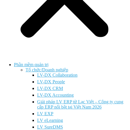
Phần mềm quản trị
Tổ chức/Doanh nghiệp
LV-DX Collaboration
LV-DX People
LV-DX CRM
LV-DX Accounting
Giải pháp LV ERP từ Lạc Việt – Công ty cung
cấp ERP nổi bật tại Việt Nam 2026
LV EXP
LV eLearning
LV SureDMS