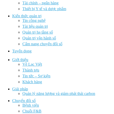
Tài chính – ngân hàng
Thiết bị Y tế và dược phẩm
Kiến thức quản trị
Tin công nghệ
Tài liệu quản trị
Quản trị hạ tầng số
Quản trị vận hành số
Cẩm nang chuyển đổi số
Tuyển dụng
Giới thiệu
Về Lạc Việt
Thành tựu
Tin tức – Sự kiện
Khách hàng
Giải pháp
Quản lý năng lượng và giảm phát thải carbon
Chuyển đổi số
Bệnh viện
Chuỗi F&B