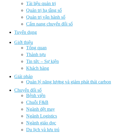
Tài liệu quản trị
Quản trị hạ tầng số
Quản trị vận hành số
Cẩm nang chuyển đổi số
Tuyển dụng
Giới thiệu
Tổng quan
Thành tựu
Tin tức – Sự kiện
Khách hàng
Giải pháp
Quản lý năng lượng và giảm phát thải carbon
Chuyển đổi số
Bệnh viện
Chuỗi F&B
Ngành dệt may
Ngành Logistics
Ngành giáo dục
Du lịch và lưu trú