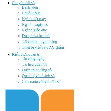
Chuyển đổi số
Bệnh viện
Chuỗi F&B
Ngành dệt may
Ngành Logistics
Ngành giáo dục
Du lịch và lưu trú
Tài chính – ngân hàng
Thiết bị y tế và dược phẩm
Kiến thức quản trị
Tin công nghệ
Tài liệu quản trị
Quản trị hạ tầng số
Quản trị vận hành số
Cẩm nang chuyển đổi số