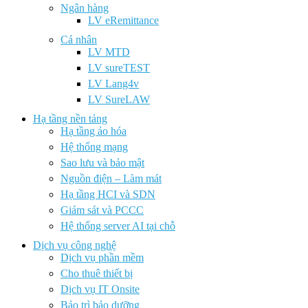
Ngân hàng
LV eRemittance
Cá nhân
LV MTD
LV sureTEST
LV Lang4v
LV SureLAW
Hạ tầng nền tảng
Hạ tầng ảo hóa
Hệ thống mạng
Sao lưu và bảo mật
Nguồn điện – Làm mát
Hạ tầng HCI và SDN
Giám sát và PCCC
Hệ thống server AI tại chỗ
Dịch vụ công nghệ
Dịch vụ phần mềm
Cho thuê thiết bị
Dịch vụ IT Onsite
Bảo trì bảo dưỡng