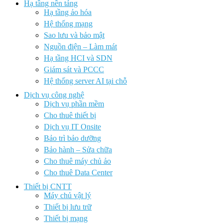
Hạ tầng nền tảng
Hạ tầng ảo hóa
Hệ thống mạng
Sao lưu và bảo mật
Nguồn điện – Làm mát
Hạ tầng HCI và SDN
Giám sát và PCCC
Hệ thống server AI tại chỗ
Dịch vụ công nghệ
Dịch vụ phần mềm
Cho thuê thiết bị
Dịch vụ IT Onsite
Bảo trì bảo dưỡng
Bảo hành – Sửa chữa
Cho thuê máy chủ ảo
Cho thuê Data Center
Thiết bị CNTT
Máy chủ vật lý
Thiết bị lưu trữ
Thiết bị mạng