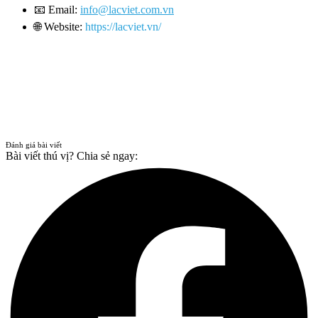
📧
Email:
info@lacviet.com.vn
🌐
Website:
https://lacviet.vn/
Đánh giá bài viết
Bài viết thú vị? Chia sẻ ngay: