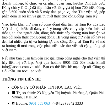
doanh nghiệp, tổ chức và cá nhân quan tâm, hưởng ứng tích cực.
Đáng chú ý là Quỹ đã tiếp nhận với tổng giá trị hơn 700 triệu đồng,
gần 3.600 cuốn sách và 5 máy tính phục vụ cho Thư viện số, góp
phần đem lại lợi ích và giá trị thiết thực cho cộng đồng Tam Kỳ.
Việc triển khai thư viện số cộng đồng đầu tiên tại Tam Kỳ của Lạc
Việt là một bước đi đáng chú ý trong việc cung cấp kiến thức và
thông tin cho người dân, đồng thời thúc đẩy phong trào học tập và
trao đổi kiến thức trong cộng đồng. Hi vọng rằng thư viện số này sẽ
đem lại nhiều giá trị và hưởng lợi cho cộng đồng tại Tam Kỳ và mở
ra hướng đi mới trong việc phát triển các thư viện số cộng đồng tại
Việt Nam.
Nếu như bạn quan tâm đến các giải pháp công nghệ cho thư viện thì
hãy liên hệ với Lạc Việt qua hotline 0901 555 063 hoặc Email
info@lacviet.com.vn nhé. Bạn có thể liên hệ trực tiếp tới Công ty
Cổ Phần Tin học Lạc Việt
THÔNG TIN LIÊN HỆ
CÔNG TY CỔ PHẦN TIN HỌC LẠC VIỆT
🏢
Trụ sở chính: 23 Nguyễn Thị huỳnh, Phường 8, Quận Phú
Nhuận, TP.HCM
☎️ Hotline:
0901 555 063
| (+84.28) 3842 3333