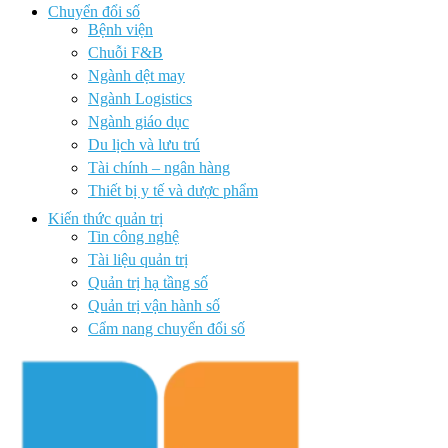
Chuyển đổi số
Bệnh viện
Chuỗi F&B
Ngành dệt may
Ngành Logistics
Ngành giáo dục
Du lịch và lưu trú
Tài chính – ngân hàng
Thiết bị y tế và dược phẩm
Kiến thức quản trị
Tin công nghệ
Tài liệu quản trị
Quản trị hạ tầng số
Quản trị vận hành số
Cẩm nang chuyển đổi số