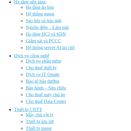
Hạ tầng nền tảng
Hạ tầng ảo hóa
Hệ thống mạng
Sao lưu và bảo mật
Nguồn điện – Làm mát
Hạ tầng HCI và SDN
Giám sát và PCCC
Hệ thống server AI tại chỗ
Dịch vụ công nghệ
Dịch vụ phần mềm
Cho thuê thiết bị
Dịch vụ IT Onsite
Bảo trì bảo dưỡng
Bảo hành – Sửa chữa
Cho thuê máy chủ ảo
Cho thuê Data Center
Thiết bị CNTT
Máy chủ vật lý
Thiết bị lưu trữ
Thiết bị mạng