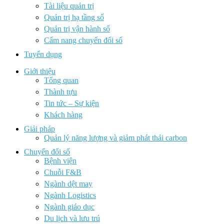
Tài liệu quản trị
Quản trị hạ tầng số
Quản trị vận hành số
Cẩm nang chuyển đổi số
Tuyển dụng
Giới thiệu
Tổng quan
Thành tựu
Tin tức – Sự kiện
Khách hàng
Giải pháp
Quản lý năng lượng và giảm phát thải carbon
Chuyển đổi số
Bệnh viện
Chuỗi F&B
Ngành dệt may
Ngành Logistics
Ngành giáo dục
Du lịch và lưu trú