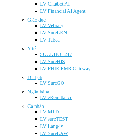
LV Chatbot AI
LV Financial AI Agent
Giáo dục
LV Vebrary
LV SureLRN
LV Tabca
Y tế
SUCKHOE247
LV SureHIS
LV FHIR EMR Gateway
Du lịch
LV SureGO
Ngân hàng
LV eRemittance
Cá nhân
LV MTD
LV sureTEST
LV Lang4v
LV SureLAW