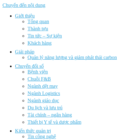
Chuyển đến nội dung
Giới thiệu
Tổng quan
Thành tựu
Tin tức – Sự kiện
Khách hàng
Giải pháp
Quản lý năng lượng và giảm phát thải carbon
Chuyển đổi số
Bệnh viện
Chuỗi F&B
Ngành dệt may
Ngành Logistics
Ngành giáo dục
Du lịch và lưu trú
Tài chính – ngân hàng
Thiết bị Y tế và dược phẩm
Kiến thức quản trị
Tin công nghệ