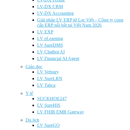
LV-DX CRM
LV-DX Accounting
Giải pháp LV ERP từ Lạc Việt – Công ty cung
cấp ERP nổi bật tại Việt Nam 2026
LV EXP
LV eLearning
LV SureDMS
LV Chatbot AI
LV Financial AI Agent
Giáo dục
LV Vebrary
LV SureLRN
LV Tabca
Y tế
SUCKHOE247
LV SureHIS
LV FHIR EMR Gateway
Du lịch
LV SureGO