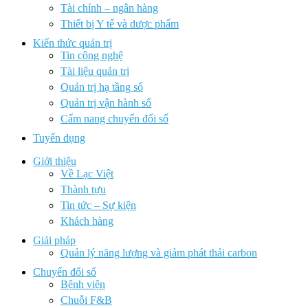
Tài chính – ngân hàng
Thiết bị Y tế và dược phẩm
Kiến thức quản trị
Tin công nghệ
Tài liệu quản trị
Quản trị hạ tầng số
Quản trị vận hành số
Cẩm nang chuyển đổi số
Tuyển dụng
Giới thiệu
Về Lạc Việt
Thành tựu
Tin tức – Sự kiện
Khách hàng
Giải pháp
Quản lý năng lượng và giảm phát thải carbon
Chuyển đổi số
Bệnh viện
Chuỗi F&B