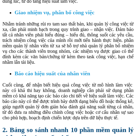
đúng lúc, từ đó tăng hiệu suất làm việc.
Giao nhiệm vụ, phân bổ công việc
Nhằm tránh những rủi ro tam sao thất bản, khi quản lý công việc từ
xa, cần phải minh bạch trong quy trình giao – nhận việc. Đảm bảo
tất cả nhân viên phải hiểu đúng – hiểu đủ, thông suốt các yêu cầu,
trách nhiệm công việc của mình rồi mới tiến hành thực hiện. phần
mềm quản lý nhân viên từ xa sẽ hỗ trợ nhà quản lý phân bổ nhiệm
vụ cho các thành viên trong nhóm, các nhiệm vụ được giao có thể
đính kèm các văn bản/chứng từ kèm theo task công việc, hạn chế
nhầm lẫn tài liệu.
Báo cáo hiệu suất của nhân viên
Cuối cùng, để nhận biết hiệu quả công việc từ mô hình làm việc
này có khả thi hay không, doanh nghiệp cần phải sử dụng phần
mềm có khả năng tạo các báo cáo chi tiết về hiệu suất làm việc. Các
báo cáo này có thể được trình bày dưới dạng biểu đồ hoặc thống kê,
giúp người quản lý đơn giản hóa đánh giá năng suất từng cá nhân,
từ đó đưa ra những điều chỉnh công việc hoặc cơ cấu nhân sự sao
cho phù hợp, hoạch định chiến lược dựa trên dữ liệu thực tế.
2. Bảng so sánh nhanh 10 phần mềm quản lý