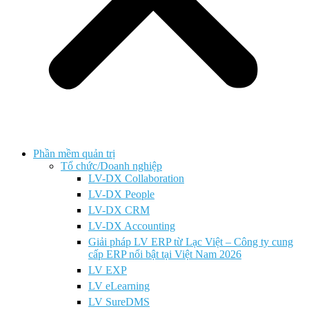
Phần mềm quản trị
Tổ chức/Doanh nghiệp
LV-DX Collaboration
LV-DX People
LV-DX CRM
LV-DX Accounting
Giải pháp LV ERP từ Lạc Việt – Công ty cung
cấp ERP nổi bật tại Việt Nam 2026
LV EXP
LV eLearning
LV SureDMS