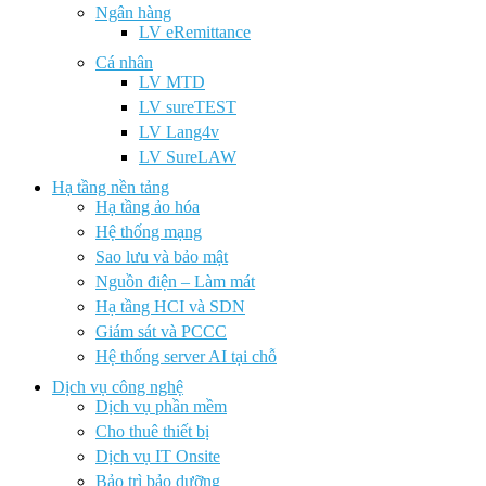
Ngân hàng
LV eRemittance
Cá nhân
LV MTD
LV sureTEST
LV Lang4v
LV SureLAW
Hạ tầng nền tảng
Hạ tầng ảo hóa
Hệ thống mạng
Sao lưu và bảo mật
Nguồn điện – Làm mát
Hạ tầng HCI và SDN
Giám sát và PCCC
Hệ thống server AI tại chỗ
Dịch vụ công nghệ
Dịch vụ phần mềm
Cho thuê thiết bị
Dịch vụ IT Onsite
Bảo trì bảo dưỡng