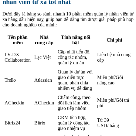
nhân viên từ xa tốt nhất
Dưới đây là bảng so sánh nhanh 10 phần mềm quản lý nhân viên từ
xa hàng đầu hiện nay, giúp bạn dễ dàng tìm được giải pháp phù hợp
cho doanh nghiệp của mình:
Tên phần
Nhà
Tính năng nổi
Chi phí
mềm
cung cấp
bật
Cập nhật tiến độ,
LV-DX
Liên hệ nhà cung
Lạc Việt
cộng tác nhóm,
Collaboration
cấp
quản lý dự án
Quản lý dự án với
giao diện trực
Miễn phí/Gói
Trello
Atlassian
quan, phân chia
nâng cao
nhiệm vụ dễ dàng
Chấm công, theo
Miễn phí/Gói trả
ACheckin
ACheckin
dõi lịch làm việc,
phí
giao tiếp nhóm
CRM tích hợp,
Từ 39
Bitrix24
Bitrix
quản lý cộng tác,
USD/tháng
giao nhiệm vụ