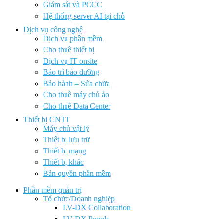
Giám sát và PCCC
Hệ thống server AI tại chỗ
Dịch vụ công nghệ
Dịch vụ phần mềm
Cho thuê thiết bị
Dịch vụ IT onsite
Bảo trì bảo dưỡng
Bảo hành – Sửa chữa
Cho thuê máy chủ ảo
Cho thuê Data Center
Thiết bị CNTT
Máy chủ vật lý
Thiết bị lưu trữ
Thiết bị mạng
Thiết bị khác
Bản quyền phần mềm
Phần mềm quản trị
Tổ chức/Doanh nghiệp
LV-DX Collaboration
LV-DX People