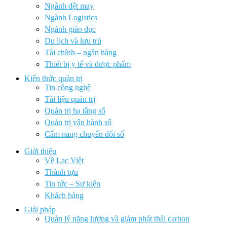
Ngành dệt may
Ngành Logistics
Ngành giáo dục
Du lịch và lưu trú
Tài chính – ngân hàng
Thiết bị y tế và dược phẩm
Kiến thức quản trị
Tin công nghệ
Tài liệu quản trị
Quản trị hạ tầng số
Quản trị vận hành số
Cẩm nang chuyển đổi số
Giới thiệu
Về Lạc Việt
Thành tựu
Tin tức – Sự kiện
Khách hàng
Giải pháp
Quản lý năng lượng và giảm phát thải carbon