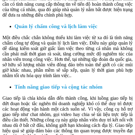
cần có tính năng cung cấp thông tin về tiến độ hoàn thành công việc
của từng cá nhân, qua đó giúp nhà quản lý nắm bắt được hiện trạng
để đưa ra những điều chỉnh phù hợp.
Quản lý chấm công và lịch làm việc
Một điều chắc chắn không thiếu khi làm việc từ xa đó là tính năng
chấm công tự động và quản lý lịch làm việc. Điều này giúp quản lý
dễ dàng kiểm soát giờ giấc làm việc theo từng cá nhân mà không
cần phải mất thời gian rà soát, tăng cường mức độ nghiêm túc của
nhân viên trong công việc. Hơn thế, tại những tập đoàn đa quốc gia,
sở hữu số lượng nhân viên đông đảo trên toàn thế giới có các múi
giờ khác nhau, phần mềm sẽ sắp xếp, quản lý thời gian phù hợp
nhằm tối ưu hóa quy trình làm việc..
Tính năng giao tiếp và cộng tác nhóm
Giao tiếp là chìa khóa dẫn đến thành công, khi luồng giao tiếp bị
đứt đoạn hoặc tắc nghẽn thì doanh nghiệp khó có thể duy trì được
các hoạt động vận hành một cách suôn sẻ. Vì vậy, công cụ hỗ trợ
giao tiếp như chat nhóm, gọi video hay chia sẻ tài liệu trực tiếp là
điều cần thiết. Những công cụ này giúp nhân viên duy trì kết nối với
nhau dù ở bất cứ đâu, không giới hạn khoảng cách địa lý. Giao tiếp
hiệu quả sẽ giúp đảm bảo các thông tin quan trọng được truyền đạt