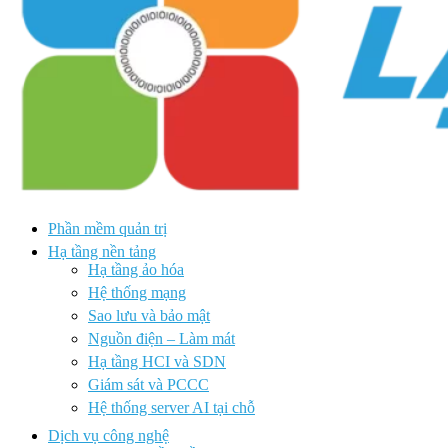
Phần mềm quản trị
Hạ tầng nền tảng
Hạ tầng ảo hóa
Hệ thống mạng
Sao lưu và bảo mật
Nguồn điện – Làm mát
Hạ tầng HCI và SDN
Giám sát và PCCC
Hệ thống server AI tại chỗ
Dịch vụ công nghệ