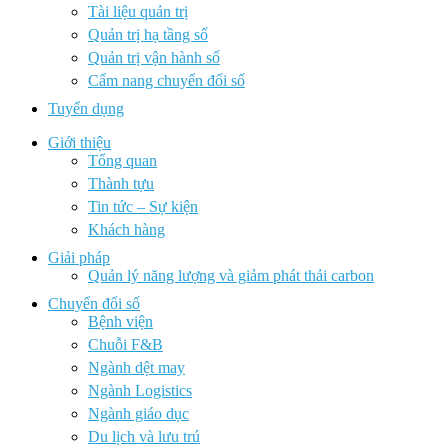
Tài liệu quản trị
Quản trị hạ tầng số
Quản trị vận hành số
Cẩm nang chuyển đổi số
Tuyển dụng
Giới thiệu
Tổng quan
Thành tựu
Tin tức – Sự kiện
Khách hàng
Giải pháp
Quản lý năng lượng và giảm phát thải carbon
Chuyển đổi số
Bệnh viện
Chuỗi F&B
Ngành dệt may
Ngành Logistics
Ngành giáo dục
Du lịch và lưu trú