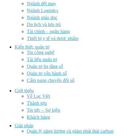
Ngành dệt may
Ngành Logistics
Ngành giáo dục
Du lịch và lưu trú
Tài chính – ngân hàng
Thiết bị y tế và dược phẩm
Kiến thức quản trị
Tin công nghệ
Tài liệu quản trị
Quản trị hạ tầng số
Quản trị vận hành số
Cẩm nang chuyển đổi số
Giới thiệu
Về Lạc Việt
Thành tựu
Tin tức – Sự kiện
Khách hàng
Giải pháp
Quản lý năng lượng và giảm phát thải carbon