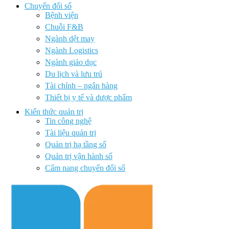
Chuyển đổi số
Bệnh viện
Chuỗi F&B
Ngành dệt may
Ngành Logistics
Ngành giáo dục
Du lịch và lưu trú
Tài chính – ngân hàng
Thiết bị y tế và dược phẩm
Kiến thức quản trị
Tin công nghệ
Tài liệu quản trị
Quản trị hạ tầng số
Quản trị vận hành số
Cẩm nang chuyển đổi số