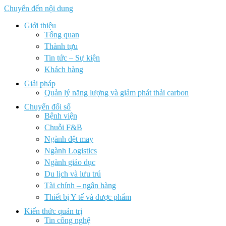
Chuyển đến nội dung
Giới thiệu
Tổng quan
Thành tựu
Tin tức – Sự kiện
Khách hàng
Giải pháp
Quản lý năng lượng và giảm phát thải carbon
Chuyển đổi số
Bệnh viện
Chuỗi F&B
Ngành dệt may
Ngành Logistics
Ngành giáo dục
Du lịch và lưu trú
Tài chính – ngân hàng
Thiết bị Y tế và dược phẩm
Kiến thức quản trị
Tin công nghệ