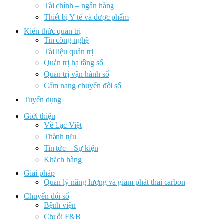
Tài chính – ngân hàng
Thiết bị Y tế và dược phẩm
Kiến thức quản trị
Tin công nghệ
Tài liệu quản trị
Quản trị hạ tầng số
Quản trị vận hành số
Cẩm nang chuyển đổi số
Tuyển dụng
Giới thiệu
Về Lạc Việt
Thành tựu
Tin tức – Sự kiện
Khách hàng
Giải pháp
Quản lý năng lượng và giảm phát thải carbon
Chuyển đổi số
Bệnh viện
Chuỗi F&B