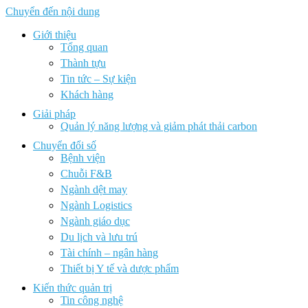
Chuyển đến nội dung
Giới thiệu
Tổng quan
Thành tựu
Tin tức – Sự kiện
Khách hàng
Giải pháp
Quản lý năng lượng và giảm phát thải carbon
Chuyển đổi số
Bệnh viện
Chuỗi F&B
Ngành dệt may
Ngành Logistics
Ngành giáo dục
Du lịch và lưu trú
Tài chính – ngân hàng
Thiết bị Y tế và dược phẩm
Kiến thức quản trị
Tin công nghệ