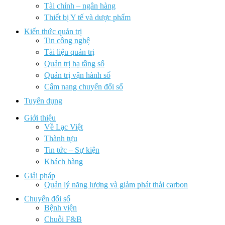
Tài chính – ngân hàng
Thiết bị Y tế và dược phẩm
Kiến thức quản trị
Tin công nghệ
Tài liệu quản trị
Quản trị hạ tầng số
Quản trị vận hành số
Cẩm nang chuyển đổi số
Tuyển dụng
Giới thiệu
Về Lạc Việt
Thành tựu
Tin tức – Sự kiện
Khách hàng
Giải pháp
Quản lý năng lượng và giảm phát thải carbon
Chuyển đổi số
Bệnh viện
Chuỗi F&B