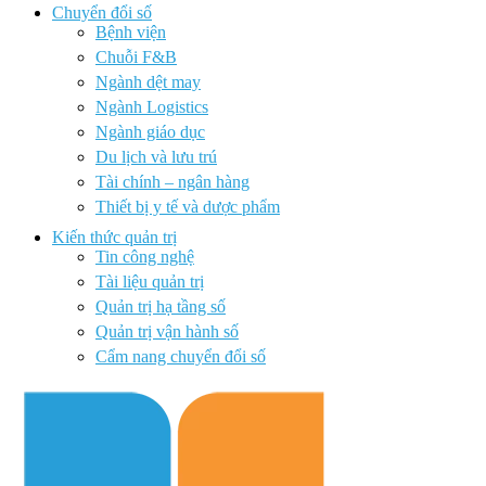
Chuyển đổi số
Bệnh viện
Chuỗi F&B
Ngành dệt may
Ngành Logistics
Ngành giáo dục
Du lịch và lưu trú
Tài chính – ngân hàng
Thiết bị y tế và dược phẩm
Kiến thức quản trị
Tin công nghệ
Tài liệu quản trị
Quản trị hạ tầng số
Quản trị vận hành số
Cẩm nang chuyển đổi số