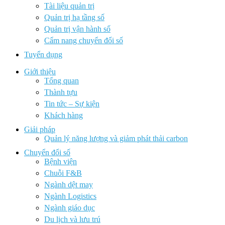
Tài liệu quản trị
Quản trị hạ tầng số
Quản trị vận hành số
Cẩm nang chuyển đổi số
Tuyển dụng
Giới thiệu
Tổng quan
Thành tựu
Tin tức – Sự kiện
Khách hàng
Giải pháp
Quản lý năng lượng và giảm phát thải carbon
Chuyển đổi số
Bệnh viện
Chuỗi F&B
Ngành dệt may
Ngành Logistics
Ngành giáo dục
Du lịch và lưu trú