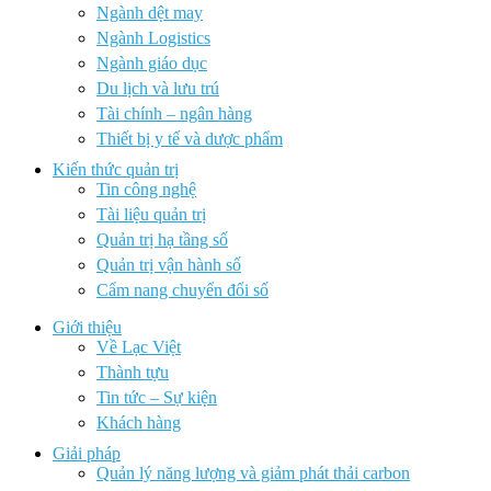
Ngành dệt may
Ngành Logistics
Ngành giáo dục
Du lịch và lưu trú
Tài chính – ngân hàng
Thiết bị y tế và dược phẩm
Kiến thức quản trị
Tin công nghệ
Tài liệu quản trị
Quản trị hạ tầng số
Quản trị vận hành số
Cẩm nang chuyển đổi số
Giới thiệu
Về Lạc Việt
Thành tựu
Tin tức – Sự kiện
Khách hàng
Giải pháp
Quản lý năng lượng và giảm phát thải carbon