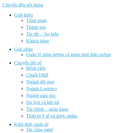
Chuyển đến nội dung
Giới thiệu
Tổng quan
Thành tựu
Tin tức – Sự kiện
Khách hàng
Giải pháp
Quản lý năng lượng và giảm phát thải carbon
Chuyển đổi số
Bệnh viện
Chuỗi F&B
Ngành dệt may
Ngành Logistics
Ngành giáo dục
Du lịch và lưu trú
Tài chính – ngân hàng
Thiết bị Y tế và dược phẩm
Kiến thức quản trị
Tin công nghệ