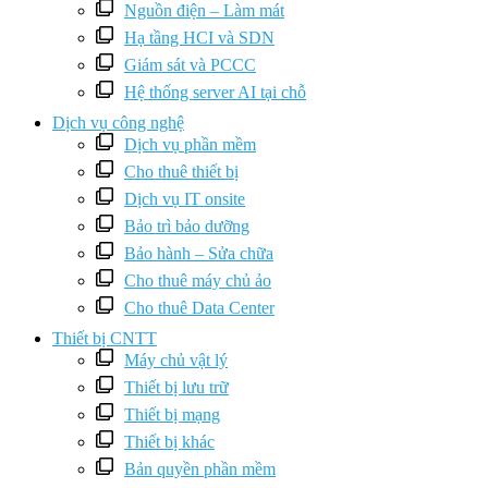
Nguồn điện – Làm mát
Hạ tầng HCI và SDN
Giám sát và PCCC
Hệ thống server AI tại chỗ
Dịch vụ công nghệ
Dịch vụ phần mềm
Cho thuê thiết bị
Dịch vụ IT onsite
Bảo trì bảo dưỡng
Bảo hành – Sửa chữa
Cho thuê máy chủ ảo
Cho thuê Data Center
Thiết bị CNTT
Máy chủ vật lý
Thiết bị lưu trữ
Thiết bị mạng
Thiết bị khác
Bản quyền phần mềm