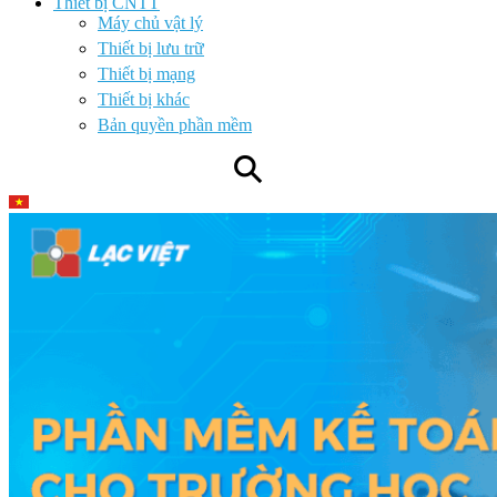
Thiết bị CNTT
Máy chủ vật lý
Thiết bị lưu trữ
Thiết bị mạng
Thiết bị khác
Bản quyền phần mềm
⚲