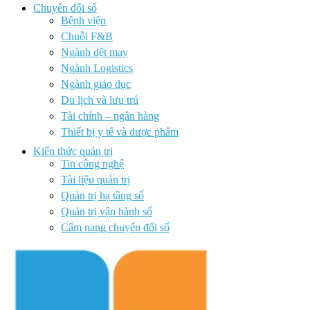
Chuyển đổi số
Bệnh viện
Chuỗi F&B
Ngành dệt may
Ngành Logistics
Ngành giáo dục
Du lịch và lưu trú
Tài chính – ngân hàng
Thiết bị y tế và dược phẩm
Kiến thức quản trị
Tin công nghệ
Tài liệu quản trị
Quản trị hạ tầng số
Quản trị vận hành số
Cẩm nang chuyển đổi số