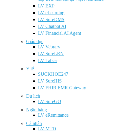
LV EXP
LV eLearning
LV SureDMS
LV Chatbot AI
LV Financial AI Agent
Giáo dục
LV Vebrary
LV SureLRN
LV Tabca
Y tế
SUCKHOE247
LV SureHIS
LV FHIR EMR Gateway
Du lịch
LV SureGO
Ngân hàng
LV eRemittance
Cá nhân
LV MTD