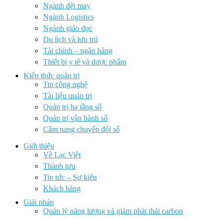
Ngành dệt may
Ngành Logistics
Ngành giáo dục
Du lịch và lưu trú
Tài chính – ngân hàng
Thiết bị y tế và dược phẩm
Kiến thức quản trị
Tin công nghệ
Tài liệu quản trị
Quản trị hạ tầng số
Quản trị vận hành số
Cẩm nang chuyển đổi số
Giới thiệu
Về Lạc Việt
Thành tựu
Tin tức – Sự kiện
Khách hàng
Giải pháp
Quản lý năng lượng và giảm phát thải carbon