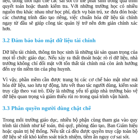
liệu, đồng thời hạn chế các sai sót có thể phát sinh trong quá trình
quyết toán hoặc thanh kiểm tra. Với những trường học có nhiều
nguồn thu khác nhau như học phí, dịch vụ bán trú, xe đưa đón hoặc
các chương trình đào tạo riêng, việc chuẩn hóa dữ liệu tài chính
ngay từ đầu sẽ giúp công tác quản lý trở nên đơn giản chính xác
hơn.
3.2 Đảm bảo bảo mật dữ liệu tài chính
Dữ liệu tài chính, thông tin học sinh là những tài sản quan trọng của
mọi tổ chức giáo dục. Nếu xảy ra thất thoát hoặc rò rỉ dữ liệu, nhà
trường không chỉ đối mặt với tổn thất tài chính mà còn ảnh hưởng
đến uy tín niềm tin của phụ huynh.
Vì vậy, phần mềm cần được trang bị các cơ chế bảo mật như mã
hóa dữ liệu, sao lưu tự động, lưu vết thao tác người dùng, kiểm soát
truy cập theo vai trò. Đây là những yếu tố giúp nhà trường bảo vệ
dữ liệu quan trọng và giảm thiểu rủi ro trong quá trình vận hành.
3.3 Phân quyền người dùng chặt chẽ
Trong môi trường giáo dục, nhiều bộ phận cùng tham gia vào quy
trình tài chính như kế toán, thủ quỹ, phòng đào tạo, Ban Giám hiệu
hoặc quản trị hệ thống. Nếu tất cả đều được quyền truy cập toàn bộ
dữ liệu sẽ rất khó kiểm soát trách nhiệm, tiềm ẩn nguy cơ sai sót.