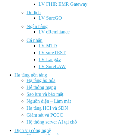
LV FHIR EMR Gateway
Du lịch
LV SureGO
Ngân hàng
LV eRemittance
Cá nhân
LV MTD
LV sureTEST
LV Lang4v
LV SureLAW
Hạ tầng nền tảng
Hạ tầng ảo hóa
Hệ thống mạng
Sao lưu và bảo mật
Nguồn điện – Làm mát
Hạ tầng HCI và SDN
Giám sát và PCCC
Hệ thống server AI tại chỗ
Dịch vụ công nghệ