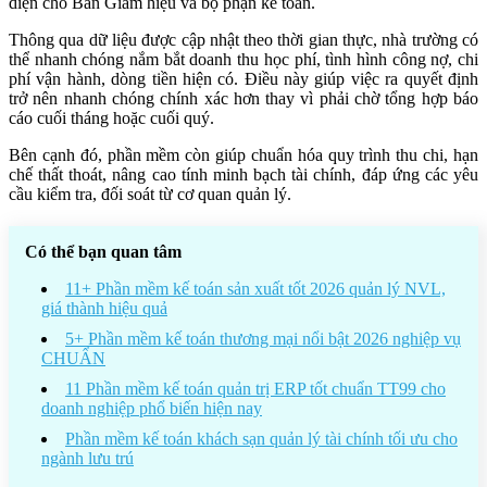
diện cho Ban Giám hiệu và bộ phận kế toán.
Thông qua dữ liệu được cập nhật theo thời gian thực, nhà trường có
thể nhanh chóng nắm bắt doanh thu học phí, tình hình công nợ, chi
phí vận hành, dòng tiền hiện có. Điều này giúp việc ra quyết định
trở nên nhanh chóng chính xác hơn thay vì phải chờ tổng hợp báo
cáo cuối tháng hoặc cuối quý.
Bên cạnh đó, phần mềm còn giúp chuẩn hóa quy trình thu chi, hạn
chế thất thoát, nâng cao tính minh bạch tài chính, đáp ứng các yêu
cầu kiểm tra, đối soát từ cơ quan quản lý.
Có thể bạn quan tâm
11+ Phần mềm kế toán sản xuất tốt 2026 quản lý NVL,
giá thành hiệu quả
5+ Phần mềm kế toán thương mại nổi bật 2026 nghiệp vụ
CHUẨN
11 Phần mềm kế toán quản trị ERP tốt chuẩn TT99 cho
doanh nghiệp phổ biến hiện nay
Phần mềm kế toán khách sạn quản lý tài chính tối ưu cho
ngành lưu trú