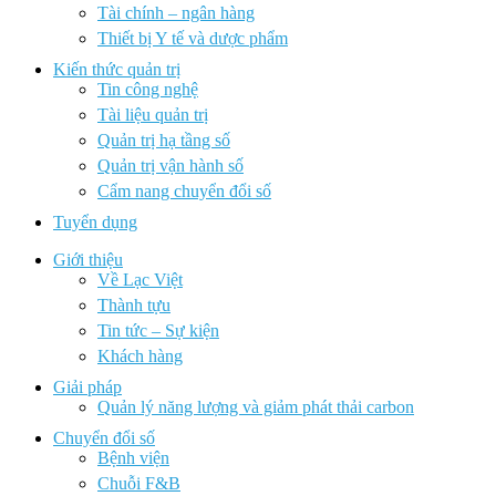
Tài chính – ngân hàng
Thiết bị Y tế và dược phẩm
Kiến thức quản trị
Tin công nghệ
Tài liệu quản trị
Quản trị hạ tầng số
Quản trị vận hành số
Cẩm nang chuyển đổi số
Tuyển dụng
Giới thiệu
Về Lạc Việt
Thành tựu
Tin tức – Sự kiện
Khách hàng
Giải pháp
Quản lý năng lượng và giảm phát thải carbon
Chuyển đổi số
Bệnh viện
Chuỗi F&B