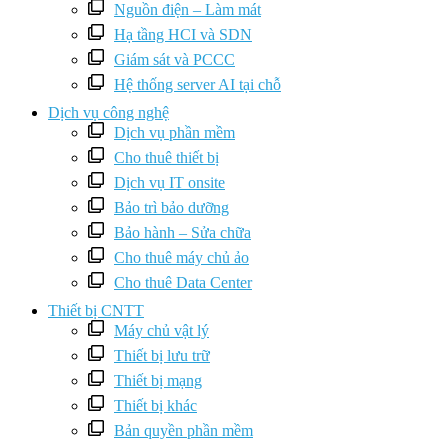
Nguồn điện – Làm mát
Hạ tầng HCI và SDN
Giám sát và PCCC
Hệ thống server AI tại chỗ
Dịch vụ công nghệ
Dịch vụ phần mềm
Cho thuê thiết bị
Dịch vụ IT onsite
Bảo trì bảo dưỡng
Bảo hành – Sửa chữa
Cho thuê máy chủ ảo
Cho thuê Data Center
Thiết bị CNTT
Máy chủ vật lý
Thiết bị lưu trữ
Thiết bị mạng
Thiết bị khác
Bản quyền phần mềm