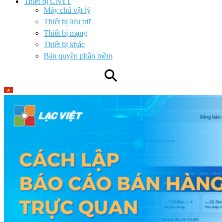
Thiết bị CNTT
Máy chủ vật lý
Thiết bị lưu trữ
Thiết bị mạng
Thiết bị khác
Bản quyền phần mềm
⚲