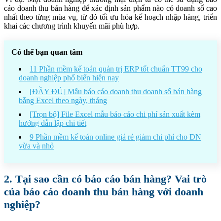
cáo doanh thu bán hàng để xác định sản phẩm nào có doanh số cao
nhất theo từng mùa vụ, từ đó tối ưu hóa kế hoạch nhập hàng, triển
khai các chương trình khuyến mãi phù hợp.
Có thể bạn quan tâm
11 Phần mềm kế toán quản trị ERP tốt chuẩn TT99 cho
doanh nghiệp phổ biến hiện nay
[ĐẦY ĐỦ] Mẫu báo cáo doanh thu doanh số bán hàng
bằng Excel theo ngày, tháng
[Trọn bộ] File Excel mẫu báo cáo chi phí sản xuất kèm
hướng dẫn lập chi tiết
9 Phần mềm kế toán online giá rẻ giảm chi phí cho DN
vừa và nhỏ
2. Tại sao cần có báo cáo bán hàng? Vai trò
của báo cáo doanh thu bán hàng với doanh
nghiệp?