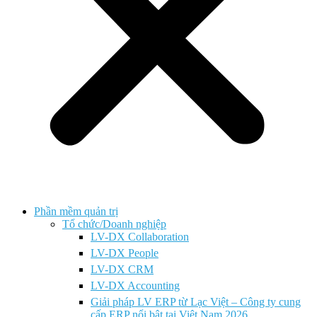
Phần mềm quản trị
Tổ chức/Doanh nghiệp
LV-DX Collaboration
LV-DX People
LV-DX CRM
LV-DX Accounting
Giải pháp LV ERP từ Lạc Việt – Công ty cung
cấp ERP nổi bật tại Việt Nam 2026