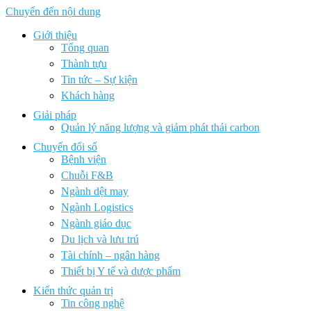
Chuyển đến nội dung
Giới thiệu
Tổng quan
Thành tựu
Tin tức – Sự kiện
Khách hàng
Giải pháp
Quản lý năng lượng và giảm phát thải carbon
Chuyển đổi số
Bệnh viện
Chuỗi F&B
Ngành dệt may
Ngành Logistics
Ngành giáo dục
Du lịch và lưu trú
Tài chính – ngân hàng
Thiết bị Y tế và dược phẩm
Kiến thức quản trị
Tin công nghệ