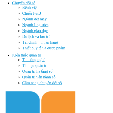
Chuyển đổi số
Bệnh viện
Chuỗi F&B
Ngành dệt may
Ngành Logistics
Ngành giáo dục
Du lịch và lưu trú
Tài chính – ngân hàng
Thiết bị y tế và dược phẩm
Kiến thức quản trị
Tin công nghệ
Tài liệu quản trị
Quản trị hạ tầng số
Quản trị vận hành số
Cẩm nang chuyển đổi số