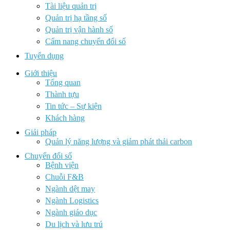
Tài liệu quản trị
Quản trị hạ tầng số
Quản trị vận hành số
Cẩm nang chuyển đổi số
Tuyển dụng
Giới thiệu
Tổng quan
Thành tựu
Tin tức – Sự kiện
Khách hàng
Giải pháp
Quản lý năng lượng và giảm phát thải carbon
Chuyển đổi số
Bệnh viện
Chuỗi F&B
Ngành dệt may
Ngành Logistics
Ngành giáo dục
Du lịch và lưu trú