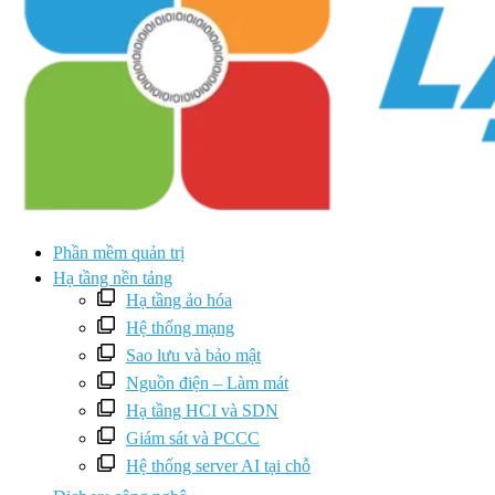
Phần mềm quản trị
Hạ tầng nền tảng
Hạ tầng ảo hóa
Hệ thống mạng
Sao lưu và bảo mật
Nguồn điện – Làm mát
Hạ tầng HCI và SDN
Giám sát và PCCC
Hệ thống server AI tại chỗ