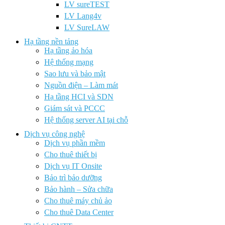
LV sureTEST
LV Lang4v
LV SureLAW
Hạ tầng nền tảng
Hạ tầng ảo hóa
Hệ thống mạng
Sao lưu và bảo mật
Nguồn điện – Làm mát
Hạ tầng HCI và SDN
Giám sát và PCCC
Hệ thống server AI tại chỗ
Dịch vụ công nghệ
Dịch vụ phần mềm
Cho thuê thiết bị
Dịch vụ IT Onsite
Bảo trì bảo dưỡng
Bảo hành – Sửa chữa
Cho thuê máy chủ ảo
Cho thuê Data Center