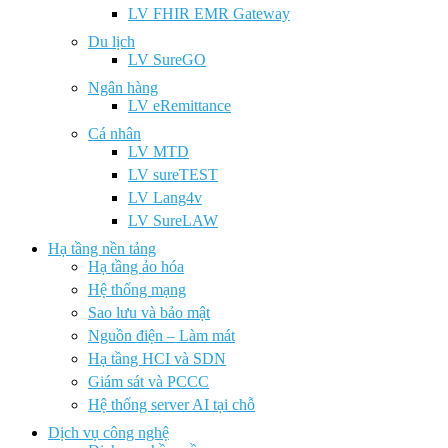
LV FHIR EMR Gateway
Du lịch
LV SureGO
Ngân hàng
LV eRemittance
Cá nhân
LV MTD
LV sureTEST
LV Lang4v
LV SureLAW
Hạ tầng nền tảng
Hạ tầng ảo hóa
Hệ thống mạng
Sao lưu và bảo mật
Nguồn điện – Làm mát
Hạ tầng HCI và SDN
Giám sát và PCCC
Hệ thống server AI tại chỗ
Dịch vụ công nghệ