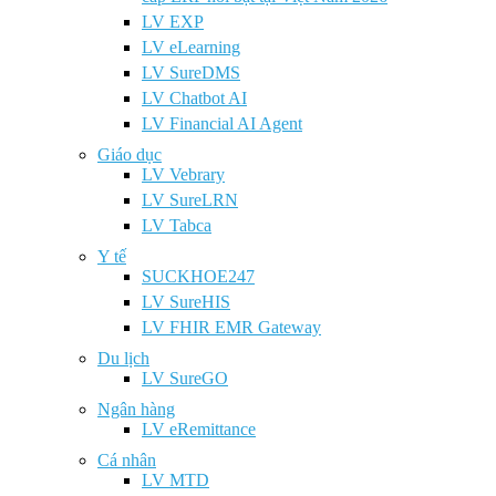
LV EXP
LV eLearning
LV SureDMS
LV Chatbot AI
LV Financial AI Agent
Giáo dục
LV Vebrary
LV SureLRN
LV Tabca
Y tế
SUCKHOE247
LV SureHIS
LV FHIR EMR Gateway
Du lịch
LV SureGO
Ngân hàng
LV eRemittance
Cá nhân
LV MTD