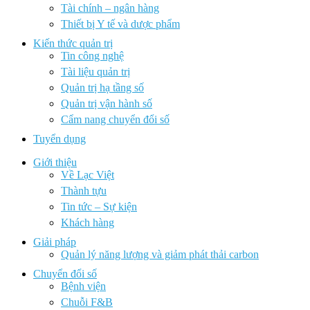
Tài chính – ngân hàng
Thiết bị Y tế và dược phẩm
Kiến thức quản trị
Tin công nghệ
Tài liệu quản trị
Quản trị hạ tầng số
Quản trị vận hành số
Cẩm nang chuyển đổi số
Tuyển dụng
Giới thiệu
Về Lạc Việt
Thành tựu
Tin tức – Sự kiện
Khách hàng
Giải pháp
Quản lý năng lượng và giảm phát thải carbon
Chuyển đổi số
Bệnh viện
Chuỗi F&B