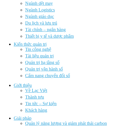
Ngành dệt may
Ngành Logistics
Ngành giáo dục
Du lịch và lưu trú
Tài chính – ngân hàng
Thiết bị y tế và dược phẩm
Kiến thức quản trị
Tin công nghệ
Tài liệu quản trị
Quản trị hạ tầng số
Quản trị vận hành số
Cẩm nang chuyển đổi số
Giới thiệu
Về Lạc Việt
Thành tựu
Tin tức – Sự kiện
Khách hàng
Giải pháp
Quản lý năng lượng và giảm phát thải carbon