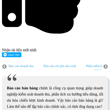
Nhận tài liệu mới nhất
Báo cáo doanh thu
Báo cáo chi phí sản xuất
Phần mềm kế toán
sản xuất
Phần mềm kế toán online
Báo cáo công nợ
Báo cáo b
Báo cáo bán hàng
chính là công cụ quan trọng giúp doanh
nghiệp kiểm soát doanh thu, phân tích xu hướng tiêu dùng, tối
ưu hóa chiến lược kinh doanh. Vậy báo cáo bán hàng là gì?
Làm thế nào để lập báo cáo chính xác, có tính ứng dụng cao?