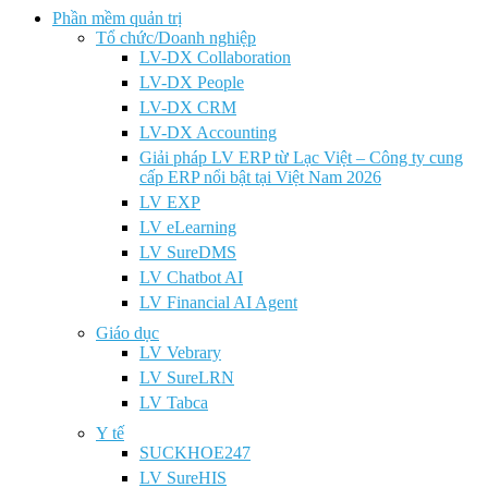
Phần mềm quản trị
Tổ chức/Doanh nghiệp
LV-DX Collaboration
LV-DX People
LV-DX CRM
LV-DX Accounting
Giải pháp LV ERP từ Lạc Việt – Công ty cung
cấp ERP nổi bật tại Việt Nam 2026
LV EXP
LV eLearning
LV SureDMS
LV Chatbot AI
LV Financial AI Agent
Giáo dục
LV Vebrary
LV SureLRN
LV Tabca
Y tế
SUCKHOE247
LV SureHIS