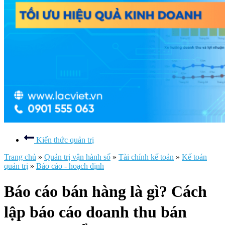
Kiến thức quản trị
Trang chủ
»
Quản trị vận hành số
»
Tài chính kế toán
»
Kế toán
quản trị
»
Báo cáo - hoạch định
Báo cáo bán hàng là gì? Cách
lập báo cáo doanh thu bán