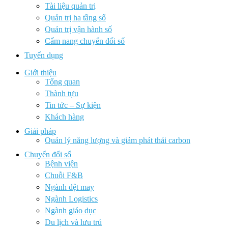
Tài liệu quản trị
Quản trị hạ tầng số
Quản trị vận hành số
Cẩm nang chuyển đổi số
Tuyển dụng
Giới thiệu
Tổng quan
Thành tựu
Tin tức – Sự kiện
Khách hàng
Giải pháp
Quản lý năng lượng và giảm phát thải carbon
Chuyển đổi số
Bệnh viện
Chuỗi F&B
Ngành dệt may
Ngành Logistics
Ngành giáo dục
Du lịch và lưu trú