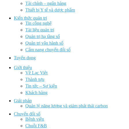
Tài chính – ngân hàng
Thiết bị Y tế và dược phẩm
Kiến thức quản trị
Tin công nghệ
Tài liệu quản trị
Quản trị hạ tầng số
Quản trị vận hành số
Cẩm nang chuyển đổi số
Tuyển dụng
Giới thiệu
Về Lạc Việt
Thành tựu
Tin tức – Sự kiện
Khách hàng
Giải pháp
Quản lý năng lượng và giảm phát thải carbon
Chuyển đổi số
Bệnh viện
Chuỗi F&B