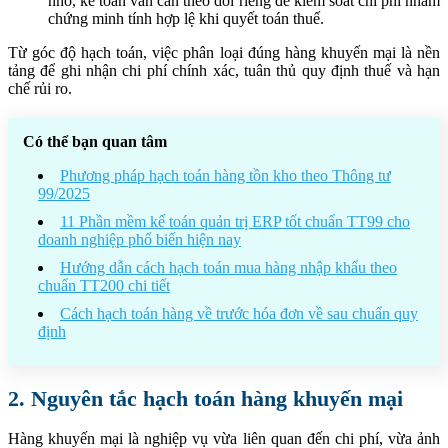
nhỏ, kế toán vẫn cần theo dõi riêng để kiểm soát chi phí nhằm
chứng minh tính hợp lệ khi quyết toán thuế.
Từ góc độ hạch toán, việc phân loại đúng hàng khuyến mại là nền
tảng để ghi nhận chi phí chính xác, tuân thủ quy định thuế và hạn
chế rủi ro.
Có thể bạn quan tâm
Phương pháp hạch toán hàng tồn kho theo Thông tư
99/2025
11 Phần mềm kế toán quản trị ERP tốt chuẩn TT99 cho
doanh nghiệp phổ biến hiện nay
Hướng dẫn cách hạch toán mua hàng nhập khẩu theo
chuẩn TT200 chi tiết
Cách hạch toán hàng về trước hóa đơn về sau chuẩn quy
định
2. Nguyên tắc hạch toán hàng khuyến mại
Hàng khuyến mại là nghiệp vụ vừa liên quan đến chi phí, vừa ảnh