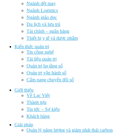
Ngành dệt may
Ngành Logistics
Ngành giáo dục
Du lịch và lưu trú
Tài chính – ngân hàng
Thiết bị y tế và dược phẩm
Kiến thức quản trị
Tin công nghệ
Tài liệu quản trị
Quản trị hạ tầng số
Quản trị vận hành số
Cẩm nang chuyển đổi số
Giới thiệu
Về Lạc Việt
Thành tựu
Tin tức – Sự kiện
Khách hàng
Giải pháp
Quản lý năng lượng và giảm phát thải carbon