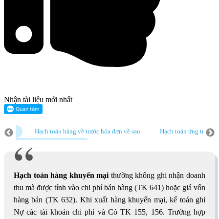
Nhận tài liệu mới nhất
ến mại
Hạch toán hàng về trước hóa đơn về sau
Hạch toán ứng trước t
Hạch toán hàng khuyến mại
Hạch toán hàng về trước hóa đơn về sau
án
Hạch toán mua hàng nhập khẩu
Hạch toán hàng khuyến mại
Hạch toán hàng khuyến mại
thường không ghi nhận doanh
thu mà được tính vào chi phí bán hàng (TK 641) hoặc giá vốn
hàng bán (TK 632). Khi xuất hàng khuyến mại, kế toán ghi
Nợ các tài khoản chi phí và Có TK 155, 156. Trường hợp