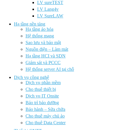
LV sureTEST
LV Lang4v
LV SureLAW
Hạ tầng nền tảng
Hạ tầng ảo hóa
Hệ thống mạng
Sao lưu và bảo mật
Nguồn điện – Làm mát
Hạ tầng HCI và SDN
Giám sát và PCCC
Hệ thống server AI tại chỗ
Dịch vụ công nghệ
Dịch vụ phần mềm
Cho thuê thiết bị
Dịch vụ IT Onsite
Bảo trì bảo dưỡng
Bảo hành – Sửa chữa
Cho thuê máy chủ ảo
Cho thuê Data Center