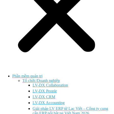
Phần mềm quản trị
Tổ chức/Doanh nghiệp
LV-DX Collaboration
LV-DX People
LV-DX CRM
LV-DX Accounting
Giải pháp LV ERP từ Lạc Việt – Công ty cung
cấp ERP nổi bật tại Việt Nam 2026