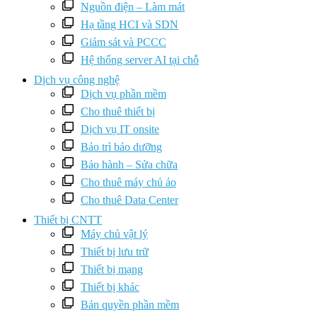
Nguồn điện – Làm mát
Hạ tầng HCI và SDN
Giám sát và PCCC
Hệ thống server AI tại chỗ
Dịch vụ công nghệ
Dịch vụ phần mềm
Cho thuê thiết bị
Dịch vụ IT onsite
Bảo trì bảo dưỡng
Bảo hành – Sửa chữa
Cho thuê máy chủ ảo
Cho thuê Data Center
Thiết bị CNTT
Máy chủ vật lý
Thiết bị lưu trữ
Thiết bị mạng
Thiết bị khác
Bản quyền phần mềm