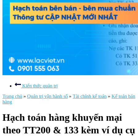
Kiến thức quản trị
Trang chủ
»
Quản trị vận hành số
»
Tài chính kế toán
»
Kế toán bán
hàng
Hạch toán hàng khuyến mại
theo TT200 & 133 kèm ví dụ cụ