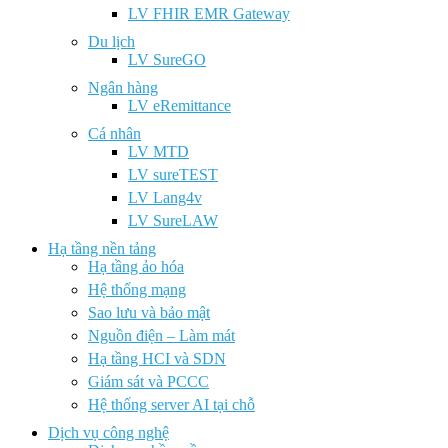
LV FHIR EMR Gateway
Du lịch
LV SureGO
Ngân hàng
LV eRemittance
Cá nhân
LV MTD
LV sureTEST
LV Lang4v
LV SureLAW
Hạ tầng nền tảng
Hạ tầng ảo hóa
Hệ thống mạng
Sao lưu và bảo mật
Nguồn điện – Làm mát
Hạ tầng HCI và SDN
Giám sát và PCCC
Hệ thống server AI tại chỗ
Dịch vụ công nghệ