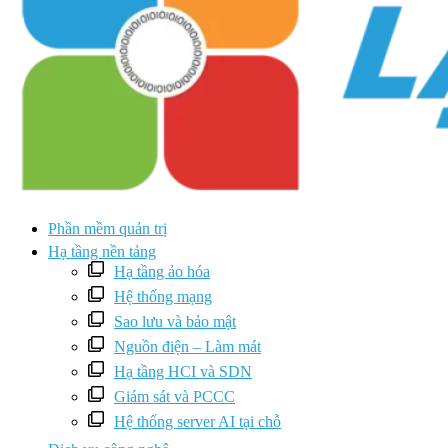
Phần mềm quản trị
Hạ tầng nền tảng
Hạ tầng ảo hóa
Hệ thống mạng
Sao lưu và bảo mật
Nguồn điện – Làm mát
Hạ tầng HCI và SDN
Giám sát và PCCC
Hệ thống server AI tại chỗ