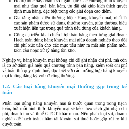
Hỗ trợ thúc đẩy doanh số ngắn hạn: Các chương trình khuyến
mại như tặng quà, bán kèm, ưu đãi giá giúp kích thích quyết
định mua hàng, đặc biệt trong các giai đoạn cao điểm.
Gia tăng nhận diện thương hiệu: Hàng khuyến mại, nhất là
các sản phẩm được sử dụng thường xuyên, giúp thương hiệu
xuất hiện liên tục trong quá trình tiêu dùng của khách hàng.
Công cụ triển khai chiến lược bán hàng theo từng giai đoạn:
Hạch toán đúng hàng khuyến mại giúp doanh nghiệp theo dõi
chi phí xúc tiến cho các mục tiêu như ra mắt sản phẩm mới,
kích cầu hoặc xử lý hàng tồn kho.
Nghiệp vụ hàng khuyến mại không chỉ để ghi nhận chi phí, mà còn
là cơ sở đánh giá hiệu quả chương trình bán hàng, kiểm soát chi phí
và tuân thủ quy định thuế, đặc biệt với các trường hợp hàng khuyến
mại không đăng ký với sở công thương.
1.2. Các loại hàng khuyến mại thường gặp trong kế
toán
Phân loại đúng hàng khuyến mại là bước quan trọng trong hạch
toán, bởi mỗi hình thức khuyến mại sẽ kéo theo cách ghi nhận chi
phí, doanh thu và thuế GTGT khác nhau. Nếu phân loại sai, doanh
nghiệp dễ hạch toán nhầm tài khoản, sai thuế hoặc gặp rủi ro khi
quyết toán.