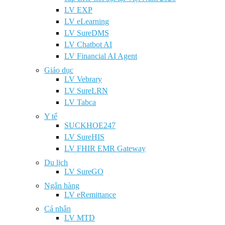
LV EXP
LV eLearning
LV SureDMS
LV Chatbot AI
LV Financial AI Agent
Giáo dục
LV Vebrary
LV SureLRN
LV Tabca
Y tế
SUCKHOE247
LV SureHIS
LV FHIR EMR Gateway
Du lịch
LV SureGO
Ngân hàng
LV eRemittance
Cá nhân
LV MTD