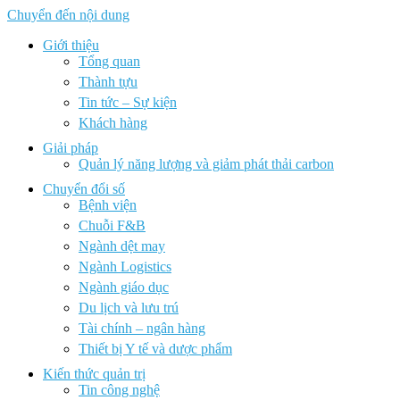
Chuyển đến nội dung
Giới thiệu
Tổng quan
Thành tựu
Tin tức – Sự kiện
Khách hàng
Giải pháp
Quản lý năng lượng và giảm phát thải carbon
Chuyển đổi số
Bệnh viện
Chuỗi F&B
Ngành dệt may
Ngành Logistics
Ngành giáo dục
Du lịch và lưu trú
Tài chính – ngân hàng
Thiết bị Y tế và dược phẩm
Kiến thức quản trị
Tin công nghệ