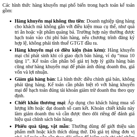
Các hình thức hàng khuyến mại phổ biến trong hạch toán kế toán
gồm:
Hàng khuyến mại không thu tiền
: Doanh nghiệp tặng hàng
cho khách mà không gắn với điều kiện mua cụ thể, như quà
tri ân hoặc vật phẩm quảng bá. Trường hợp này thường được
hạch toán vào chi phí bán hàng, nếu chương trình đăng ký
hợp lệ, không phải tính thuế GTGT đầu ra.
Hàng khuyến mại có điều kiện (bán kèm)
: Hàng khuyến
mại chỉ phát sinh khi có giao dịch bán hàng, ví dụ “mua 10
tặng 1”. Kế toán cần phân bổ giá trị hợp lý giữa hàng bán
cũng như hàng khuyến mại để phản ánh đúng doanh thu, giá
vốn và lợi nhuận.
Giảm giá hàng bán
: Là hình thức điều chỉnh giá bán, không
phải tặng hàng. Kế toán cần phân biệt rõ với hàng khuyến
mại để hạch toán đúng tài khoản giảm trừ doanh thu theo quy
định.
Chiết khấu thương mại
: Áp dụng cho khách hàng mua số
lượng lớn hoặc đạt doanh số cam kết. Khoản chiết khấu này
làm giảm doanh thu và cần được theo dõi riêng để đánh giá
hiệu quả chính sách bán hàng.
Phiếu quà tặng, vật mẫu
: Thường dùng để giới thiệu sản
phẩm mới hoặc kích thích dùng thử. Dù giá trị từng đơn vị