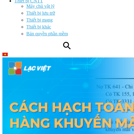
Thiết bị CNTT
Máy chủ vật lý
Thiết bị lưu trữ
Thiết bị mạng
Thiết bị khác
Bản quyền phần mềm
⚲