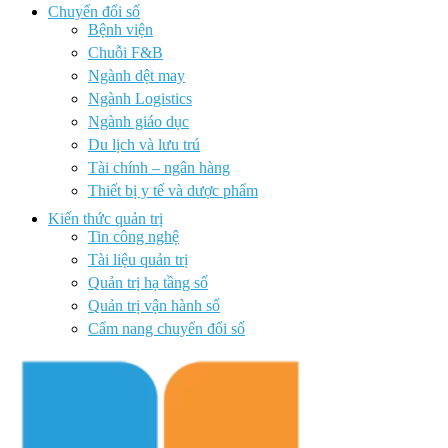
Chuyển đổi số
Bệnh viện
Chuỗi F&B
Ngành dệt may
Ngành Logistics
Ngành giáo dục
Du lịch và lưu trú
Tài chính – ngân hàng
Thiết bị y tế và dược phẩm
Kiến thức quản trị
Tin công nghệ
Tài liệu quản trị
Quản trị hạ tầng số
Quản trị vận hành số
Cẩm nang chuyển đổi số