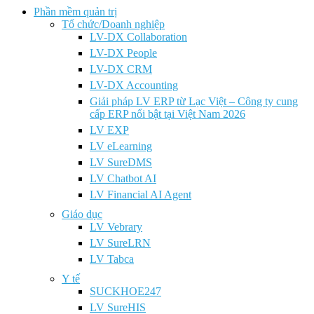
Phần mềm quản trị
Tổ chức/Doanh nghiệp
LV-DX Collaboration
LV-DX People
LV-DX CRM
LV-DX Accounting
Giải pháp LV ERP từ Lạc Việt – Công ty cung
cấp ERP nổi bật tại Việt Nam 2026
LV EXP
LV eLearning
LV SureDMS
LV Chatbot AI
LV Financial AI Agent
Giáo dục
LV Vebrary
LV SureLRN
LV Tabca
Y tế
SUCKHOE247
LV SureHIS