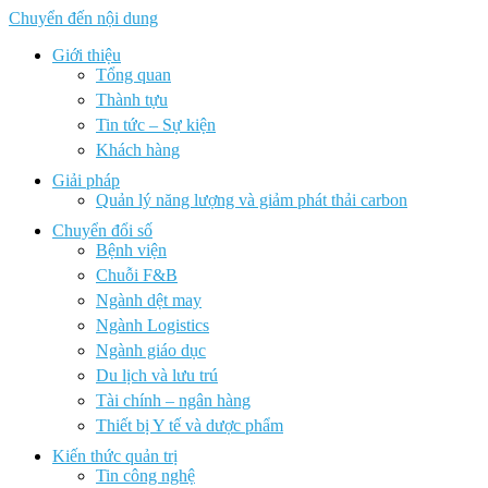
Chuyển đến nội dung
Giới thiệu
Tổng quan
Thành tựu
Tin tức – Sự kiện
Khách hàng
Giải pháp
Quản lý năng lượng và giảm phát thải carbon
Chuyển đổi số
Bệnh viện
Chuỗi F&B
Ngành dệt may
Ngành Logistics
Ngành giáo dục
Du lịch và lưu trú
Tài chính – ngân hàng
Thiết bị Y tế và dược phẩm
Kiến thức quản trị
Tin công nghệ