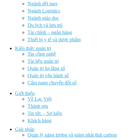
Ngành dệt may
Ngành Logistics
Ngành giáo dục
Du lịch và lưu trú
Tài chính – ngân hàng
Thiết bị y tế và dược phẩm
Kiến thức quản trị
Tin công nghệ
Tài liệu quản trị
Quản trị hạ tầng số
Quản trị vận hành số
Cẩm nang chuyển đổi số
Giới thiệu
Về Lạc Việt
Thành tựu
Tin tức – Sự kiện
Khách hàng
Giải pháp
Quản lý năng lượng và giảm phát thải carbon