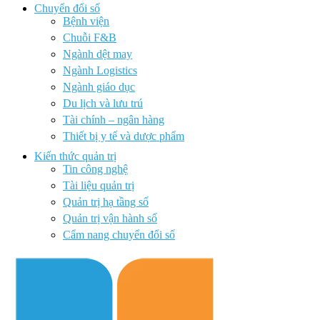
Chuyển đổi số
Bệnh viện
Chuỗi F&B
Ngành dệt may
Ngành Logistics
Ngành giáo dục
Du lịch và lưu trú
Tài chính – ngân hàng
Thiết bị y tế và dược phẩm
Kiến thức quản trị
Tin công nghệ
Tài liệu quản trị
Quản trị hạ tầng số
Quản trị vận hành số
Cẩm nang chuyển đổi số