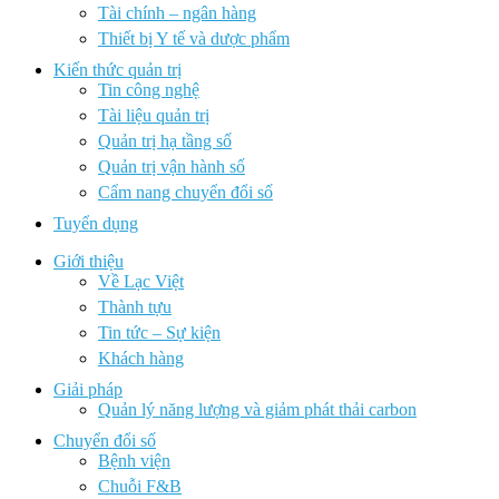
Tài chính – ngân hàng
Thiết bị Y tế và dược phẩm
Kiến thức quản trị
Tin công nghệ
Tài liệu quản trị
Quản trị hạ tầng số
Quản trị vận hành số
Cẩm nang chuyển đổi số
Tuyển dụng
Giới thiệu
Về Lạc Việt
Thành tựu
Tin tức – Sự kiện
Khách hàng
Giải pháp
Quản lý năng lượng và giảm phát thải carbon
Chuyển đổi số
Bệnh viện
Chuỗi F&B