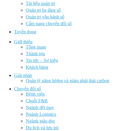
Tài liệu quản trị
Quản trị hạ tầng số
Quản trị vận hành số
Cẩm nang chuyển đổi số
Tuyển dụng
Giới thiệu
Tổng quan
Thành tựu
Tin tức – Sự kiện
Khách hàng
Giải pháp
Quản lý năng lượng và giảm phát thải carbon
Chuyển đổi số
Bệnh viện
Chuỗi F&B
Ngành dệt may
Ngành Logistics
Ngành giáo dục
Du lịch và lưu trú