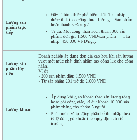
Đây là hình thức phổ biến nhất. Thu nhập
được tính theo công thức: Lương = Sản phẩm
Lương sản
hoàn thành × Đơn giá
phẩm trực
Ví dụ: Một công nhân hoàn thành 300 sản
tiếp
phẩm, đơn giá 1.500 VNĐ/sản phẩm → Thu
nhập: 450.000 VNĐ/ngày.
Doanh nghiệp áp dụng đơn giá cao hơn khi sản lượng
vượt một mức nhất định nhằm tạo động lực cho công
Lương sản
nhân.
phẩm lũy
Ví dụ:
tiến
• 200 sản phẩm đầu: 1.500 VNĐ
• Từ sản phẩm 201 trở đi: 2.000 VNĐ
Áp dụng khi giao khoán theo sản lượng tổng
hoặc gói công việc, ví dụ: khoán 10.000 sản
phẩm/tháng cho nhóm 5 người.
Lương khoán
Phần mềm sẽ tự động phân bổ thu nhập theo
tỷ lệ đóng góp hoặc theo quy định của tổ
trưởng.