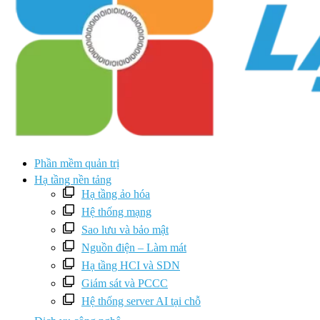
Phần mềm quản trị
Hạ tầng nền tảng
Hạ tầng ảo hóa
Hệ thống mạng
Sao lưu và bảo mật
Nguồn điện – Làm mát
Hạ tầng HCI và SDN
Giám sát và PCCC
Hệ thống server AI tại chỗ