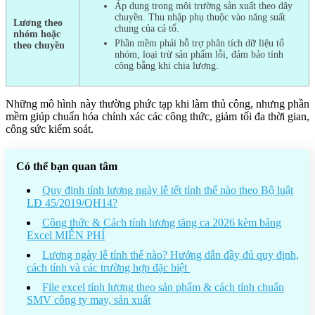
Áp dụng trong môi trường sản xuất theo dây
chuyền. Thu nhập phụ thuộc vào năng suất
Lương theo
chung của cả tổ.
nhóm hoặc
Phần mềm phải hỗ trợ phân tích dữ liệu tổ
theo chuyền
nhóm, loại trừ sản phẩm lỗi, đảm bảo tính
công bằng khi chia lương.
Những mô hình này thường phức tạp khi làm thủ công, nhưng phần
mềm giúp chuẩn hóa chính xác các công thức, giảm tối đa thời gian,
công sức kiểm soát.
Có thể bạn quan tâm
Quy định tính lương ngày lễ tết tính thế nào theo Bộ luật
LĐ 45/2019/QH14?
Công thức & Cách tính lương tăng ca 2026 kèm bảng
Excel MIỄN PHÍ
Lương ngày lễ tính thế nào? Hướng dẫn đầy đủ quy định,
cách tính và các trường hợp đặc biệt
File excel tính lương theo sản phẩm & cách tính chuẩn
SMV công ty may, sản xuất