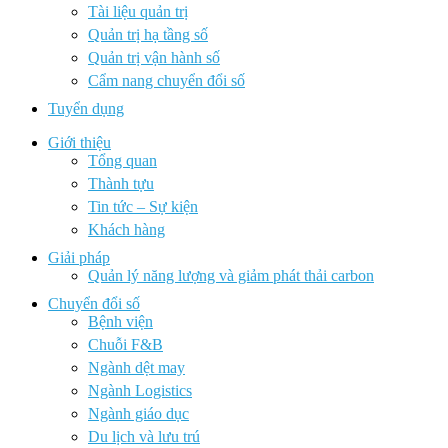
Tài liệu quản trị
Quản trị hạ tầng số
Quản trị vận hành số
Cẩm nang chuyển đổi số
Tuyển dụng
Giới thiệu
Tổng quan
Thành tựu
Tin tức – Sự kiện
Khách hàng
Giải pháp
Quản lý năng lượng và giảm phát thải carbon
Chuyển đổi số
Bệnh viện
Chuỗi F&B
Ngành dệt may
Ngành Logistics
Ngành giáo dục
Du lịch và lưu trú