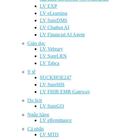
LV EXP
LV eLearning
LV SureDMS
LV Chatbot AI
LV Financial AI Agent
Giáo dục
LV Vebrary
LV SureLRN
LV Tabca
Y tế
SUCKHOE247
LV SureHIS
LV FHIR EMR Gateway
Du lịch
LV SureGO
Ngân hàng
LV eRemittance
Cá nhân
LV MTD