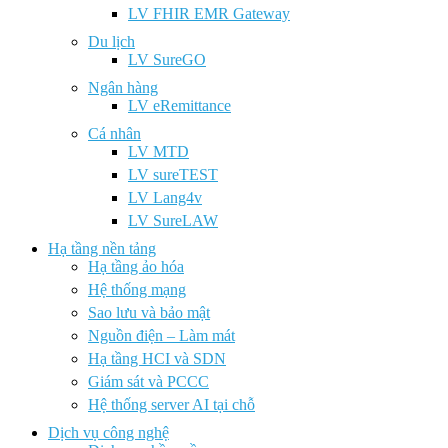
LV FHIR EMR Gateway
Du lịch
LV SureGO
Ngân hàng
LV eRemittance
Cá nhân
LV MTD
LV sureTEST
LV Lang4v
LV SureLAW
Hạ tầng nền tảng
Hạ tầng ảo hóa
Hệ thống mạng
Sao lưu và bảo mật
Nguồn điện – Làm mát
Hạ tầng HCI và SDN
Giám sát và PCCC
Hệ thống server AI tại chỗ
Dịch vụ công nghệ