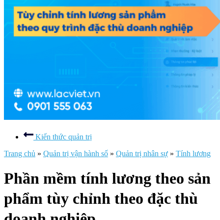
Kiến thức quản trị
Trang chủ
»
Quản trị vận hành số
»
Quản trị nhân sự
»
Tính lương
Phần mềm tính lương theo sản
phẩm tùy chỉnh theo đặc thù
doanh nghiệp