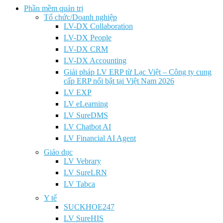
Phần mềm quản trị
Tổ chức/Doanh nghiệp
LV-DX Collaboration
LV-DX People
LV-DX CRM
LV-DX Accounting
Giải pháp LV ERP từ Lạc Việt – Công ty cung
cấp ERP nổi bật tại Việt Nam 2026
LV EXP
LV eLearning
LV SureDMS
LV Chatbot AI
LV Financial AI Agent
Giáo dục
LV Vebrary
LV SureLRN
LV Tabca
Y tế
SUCKHOE247
LV SureHIS