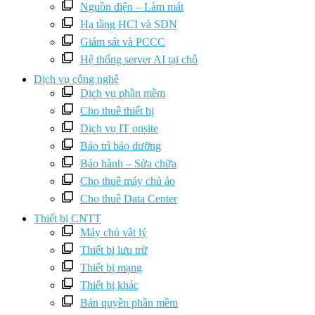
Nguồn điện – Làm mát
Hạ tầng HCI và SDN
Giám sát và PCCC
Hệ thống server AI tại chỗ
Dịch vụ công nghệ
Dịch vụ phần mềm
Cho thuê thiết bị
Dịch vụ IT onsite
Bảo trì bảo dưỡng
Bảo hành – Sửa chữa
Cho thuê máy chủ ảo
Cho thuê Data Center
Thiết bị CNTT
Máy chủ vật lý
Thiết bị lưu trữ
Thiết bị mạng
Thiết bị khác
Bản quyền phần mềm