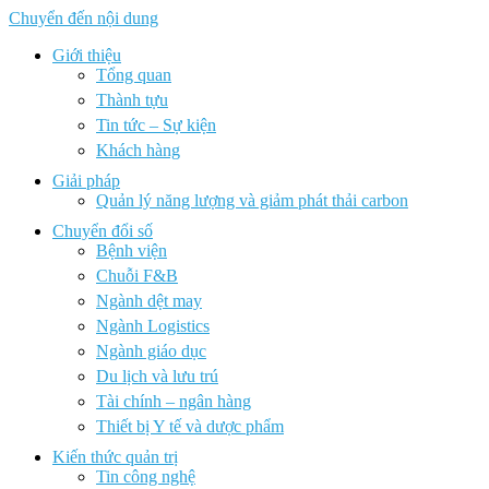
Chuyển đến nội dung
Giới thiệu
Tổng quan
Thành tựu
Tin tức – Sự kiện
Khách hàng
Giải pháp
Quản lý năng lượng và giảm phát thải carbon
Chuyển đổi số
Bệnh viện
Chuỗi F&B
Ngành dệt may
Ngành Logistics
Ngành giáo dục
Du lịch và lưu trú
Tài chính – ngân hàng
Thiết bị Y tế và dược phẩm
Kiến thức quản trị
Tin công nghệ