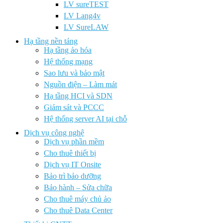
LV sureTEST
LV Lang4v
LV SureLAW
Hạ tầng nền tảng
Hạ tầng ảo hóa
Hệ thống mạng
Sao lưu và bảo mật
Nguồn điện – Làm mát
Hạ tầng HCI và SDN
Giám sát và PCCC
Hệ thống server AI tại chỗ
Dịch vụ công nghệ
Dịch vụ phần mềm
Cho thuê thiết bị
Dịch vụ IT Onsite
Bảo trì bảo dưỡng
Bảo hành – Sửa chữa
Cho thuê máy chủ ảo
Cho thuê Data Center