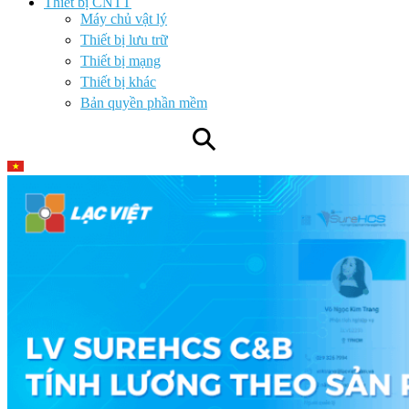
Thiết bị CNTT
Máy chủ vật lý
Thiết bị lưu trữ
Thiết bị mạng
Thiết bị khác
Bản quyền phần mềm
⚲