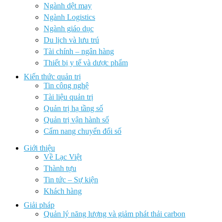
Ngành dệt may
Ngành Logistics
Ngành giáo dục
Du lịch và lưu trú
Tài chính – ngân hàng
Thiết bị y tế và dược phẩm
Kiến thức quản trị
Tin công nghệ
Tài liệu quản trị
Quản trị hạ tầng số
Quản trị vận hành số
Cẩm nang chuyển đổi số
Giới thiệu
Về Lạc Việt
Thành tựu
Tin tức – Sự kiện
Khách hàng
Giải pháp
Quản lý năng lượng và giảm phát thải carbon