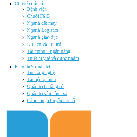
Chuyển đổi số
Bệnh viện
Chuỗi F&B
Ngành dệt may
Ngành Logistics
Ngành giáo dục
Du lịch và lưu trú
Tài chính – ngân hàng
Thiết bị y tế và dược phẩm
Kiến thức quản trị
Tin công nghệ
Tài liệu quản trị
Quản trị hạ tầng số
Quản trị vận hành số
Cẩm nang chuyển đổi số