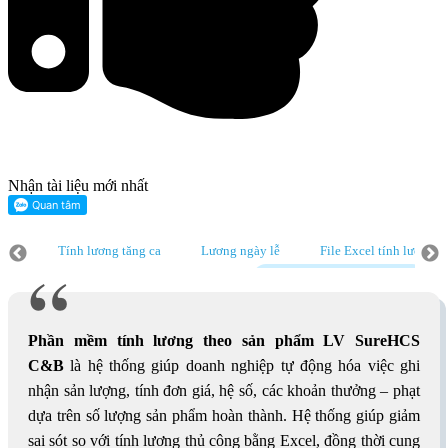
Nhận tài liệu mới nhất
h lương tăng ca
Lương ngày lễ
File Excel tính lương theo sản phẩm
el tính lương theo sản phẩm
Tính lương theo sản phẩm
Mẫu bảng lư
Phần mềm tính lương theo sản phẩm LV SureHCS
C&B
là hệ thống giúp doanh nghiệp tự động hóa việc ghi
nhận sản lượng, tính đơn giá, hệ số, các khoản thưởng – phạt
dựa trên số lượng sản phẩm hoàn thành. Hệ thống giúp giảm
sai sót so với tính lương thủ công bằng Excel, đồng thời cung