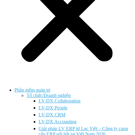
Phần mềm quản trị
Tổ chức/Doanh nghiệp
LV-DX Collaboration
LV-DX People
LV-DX CRM
LV-DX Accounting
Giải pháp LV ERP từ Lạc Việt – Công ty cung
cấp ERP nổi bật tại Việt Nam 2026