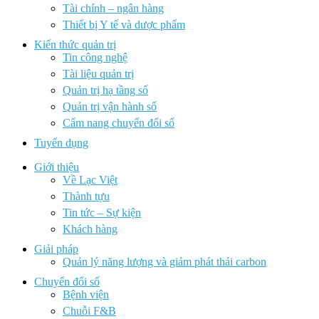
Tài chính – ngân hàng
Thiết bị Y tế và dược phẩm
Kiến thức quản trị
Tin công nghệ
Tài liệu quản trị
Quản trị hạ tầng số
Quản trị vận hành số
Cẩm nang chuyển đổi số
Tuyển dụng
Giới thiệu
Về Lạc Việt
Thành tựu
Tin tức – Sự kiện
Khách hàng
Giải pháp
Quản lý năng lượng và giảm phát thải carbon
Chuyển đổi số
Bệnh viện
Chuỗi F&B