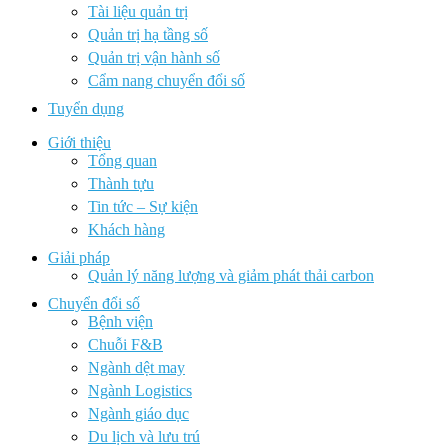
Tài liệu quản trị
Quản trị hạ tầng số
Quản trị vận hành số
Cẩm nang chuyển đổi số
Tuyển dụng
Giới thiệu
Tổng quan
Thành tựu
Tin tức – Sự kiện
Khách hàng
Giải pháp
Quản lý năng lượng và giảm phát thải carbon
Chuyển đổi số
Bệnh viện
Chuỗi F&B
Ngành dệt may
Ngành Logistics
Ngành giáo dục
Du lịch và lưu trú