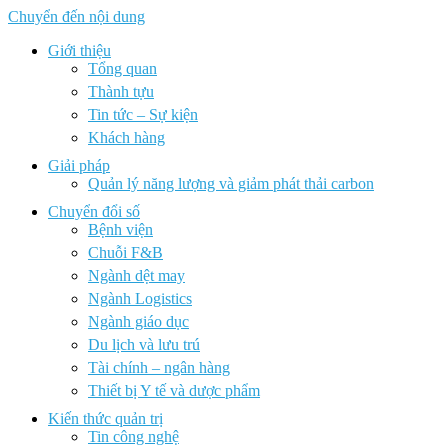
Chuyển đến nội dung
Giới thiệu
Tổng quan
Thành tựu
Tin tức – Sự kiện
Khách hàng
Giải pháp
Quản lý năng lượng và giảm phát thải carbon
Chuyển đổi số
Bệnh viện
Chuỗi F&B
Ngành dệt may
Ngành Logistics
Ngành giáo dục
Du lịch và lưu trú
Tài chính – ngân hàng
Thiết bị Y tế và dược phẩm
Kiến thức quản trị
Tin công nghệ