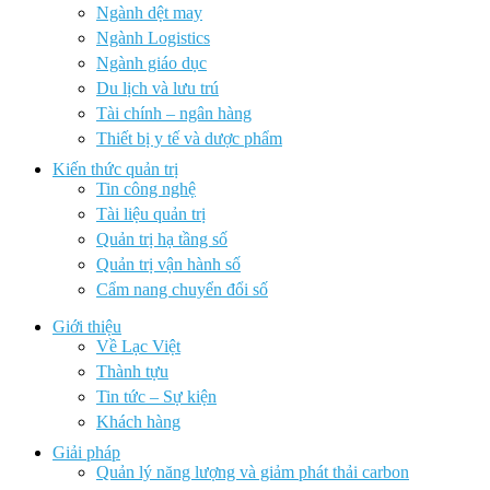
Ngành dệt may
Ngành Logistics
Ngành giáo dục
Du lịch và lưu trú
Tài chính – ngân hàng
Thiết bị y tế và dược phẩm
Kiến thức quản trị
Tin công nghệ
Tài liệu quản trị
Quản trị hạ tầng số
Quản trị vận hành số
Cẩm nang chuyển đổi số
Giới thiệu
Về Lạc Việt
Thành tựu
Tin tức – Sự kiện
Khách hàng
Giải pháp
Quản lý năng lượng và giảm phát thải carbon