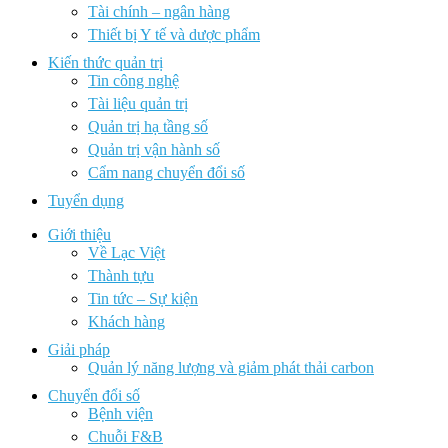
Tài chính – ngân hàng
Thiết bị Y tế và dược phẩm
Kiến thức quản trị
Tin công nghệ
Tài liệu quản trị
Quản trị hạ tầng số
Quản trị vận hành số
Cẩm nang chuyển đổi số
Tuyển dụng
Giới thiệu
Về Lạc Việt
Thành tựu
Tin tức – Sự kiện
Khách hàng
Giải pháp
Quản lý năng lượng và giảm phát thải carbon
Chuyển đổi số
Bệnh viện
Chuỗi F&B