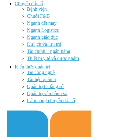
Chuyển đổi số
Bệnh viện
Chuỗi F&B
Ngành dệt may
Ngành Logistics
Ngành giáo dục
Du lịch và lưu trú
Tài chính – ngân hàng
Thiết bị y tế và dược phẩm
Kiến thức quản trị
Tin công nghệ
Tài liệu quản trị
Quản trị hạ tầng số
Quản trị vận hành số
Cẩm nang chuyển đổi số