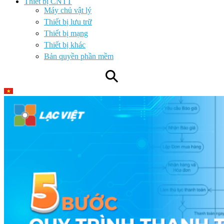
Thiết bị CNTT
Máy chủ vật lý
Thiết bị lưu trữ
Thiết bị mạng
Thiết bị khác
Bản quyền phần mềm
⚲