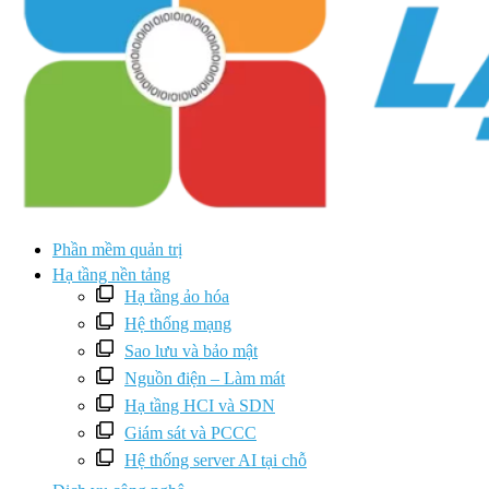
Phần mềm quản trị
Hạ tầng nền tảng
Hạ tầng ảo hóa
Hệ thống mạng
Sao lưu và bảo mật
Nguồn điện – Làm mát
Hạ tầng HCI và SDN
Giám sát và PCCC
Hệ thống server AI tại chỗ