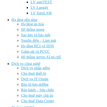
LV sureTEST
LV Lang4v
LV SureLAW
Hạ tầng nền tảng
Hạ tầng ảo hóa
Hệ thống mạng
Sao lưu và bảo mật
Nguồn điện – Làm mát
Hạ tầng HCI và SDN
Giám sát và PCCC
Hệ thống server AI tại chỗ
Dịch vụ công nghệ
Dịch vụ phần mềm
Cho thuê thiết bị
Dịch vụ IT Onsite
Bảo trì bảo dưỡng
Bảo hành – Sửa chữa
Cho thuê máy chủ ảo
Cho thuê Data Center