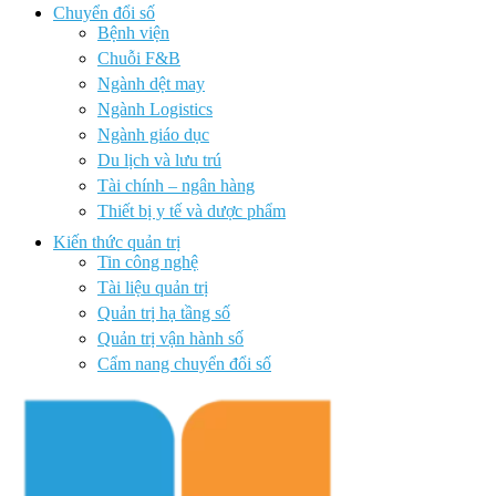
Chuyển đổi số
Bệnh viện
Chuỗi F&B
Ngành dệt may
Ngành Logistics
Ngành giáo dục
Du lịch và lưu trú
Tài chính – ngân hàng
Thiết bị y tế và dược phẩm
Kiến thức quản trị
Tin công nghệ
Tài liệu quản trị
Quản trị hạ tầng số
Quản trị vận hành số
Cẩm nang chuyển đổi số