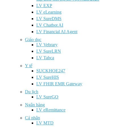
LV EXP
LV eLearning
LV SureDMS
LV Chatbot AI
LV Financial AI Agent
Giáo dục
LV Vebrary
LV SureLRN
LV Tabca
Y tế
SUCKHOE247
LV SureHIS
LV FHIR EMR Gateway
Du lịch
LV SureGO
Ngân hàng
LV eRemittance
Cá nhân
LV MTD