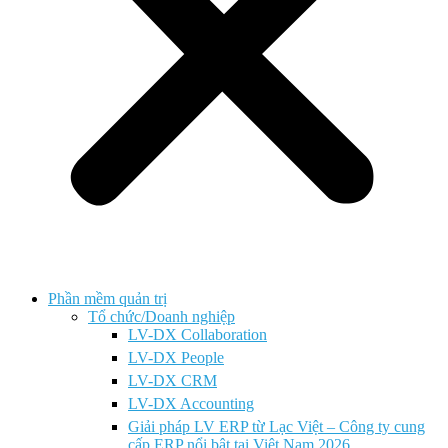
Phần mềm quản trị
Tổ chức/Doanh nghiệp
LV-DX Collaboration
LV-DX People
LV-DX CRM
LV-DX Accounting
Giải pháp LV ERP từ Lạc Việt – Công ty cung
cấp ERP nổi bật tại Việt Nam 2026