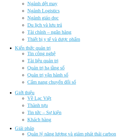
Ngành dệt may
Ngành Logistics
Ngành giáo dục
Du lịch và lưu trú
Tài chính – ngân hàng
Thiết bị y tế và dược phẩm
Kiến thức quản trị
Tin công nghệ
Tài liệu quản trị
Quản trị hạ tầng số
Quản trị vận hành số
Cẩm nang chuyển đổi số
Giới thiệu
Về Lạc Việt
Thành tựu
Tin tức – Sự kiện
Khách hàng
Giải pháp
Quản lý năng lượng và giảm phát thải carbon