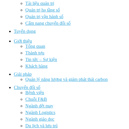
Tài liệu quản trị
Quản trị hạ tầng số
Quản trị vận hành số
Cẩm nang chuyển đổi số
Tuyển dụng
Giới thiệu
Tổng quan
Thành tựu
Tin tức – Sự kiện
Khách hàng
Giải pháp
Quản lý năng lượng và giảm phát thải carbon
Chuyển đổi số
Bệnh viện
Chuỗi F&B
Ngành dệt may
Ngành Logistics
Ngành giáo dục
Du lịch và lưu trú