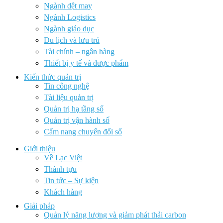
Ngành dệt may
Ngành Logistics
Ngành giáo dục
Du lịch và lưu trú
Tài chính – ngân hàng
Thiết bị y tế và dược phẩm
Kiến thức quản trị
Tin công nghệ
Tài liệu quản trị
Quản trị hạ tầng số
Quản trị vận hành số
Cẩm nang chuyển đổi số
Giới thiệu
Về Lạc Việt
Thành tựu
Tin tức – Sự kiện
Khách hàng
Giải pháp
Quản lý năng lượng và giảm phát thải carbon