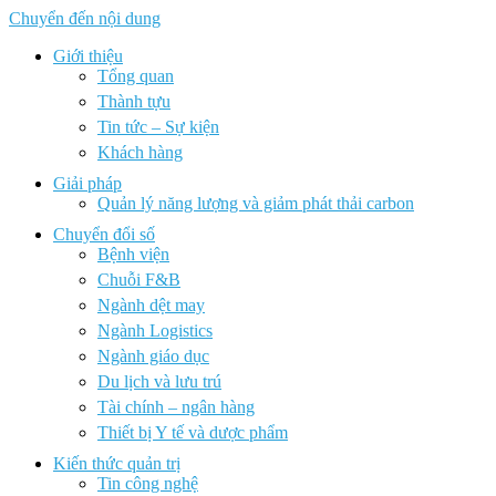
Chuyển đến nội dung
Giới thiệu
Tổng quan
Thành tựu
Tin tức – Sự kiện
Khách hàng
Giải pháp
Quản lý năng lượng và giảm phát thải carbon
Chuyển đổi số
Bệnh viện
Chuỗi F&B
Ngành dệt may
Ngành Logistics
Ngành giáo dục
Du lịch và lưu trú
Tài chính – ngân hàng
Thiết bị Y tế và dược phẩm
Kiến thức quản trị
Tin công nghệ