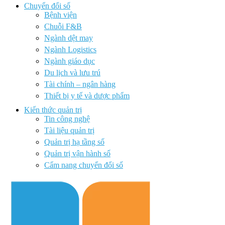
Chuyển đổi số
Bệnh viện
Chuỗi F&B
Ngành dệt may
Ngành Logistics
Ngành giáo dục
Du lịch và lưu trú
Tài chính – ngân hàng
Thiết bị y tế và dược phẩm
Kiến thức quản trị
Tin công nghệ
Tài liệu quản trị
Quản trị hạ tầng số
Quản trị vận hành số
Cẩm nang chuyển đổi số