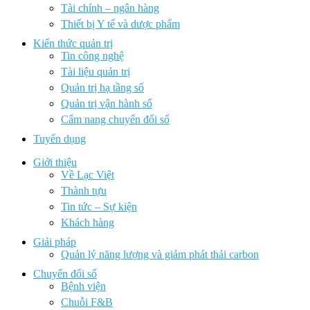
Tài chính – ngân hàng
Thiết bị Y tế và dược phẩm
Kiến thức quản trị
Tin công nghệ
Tài liệu quản trị
Quản trị hạ tầng số
Quản trị vận hành số
Cẩm nang chuyển đổi số
Tuyển dụng
Giới thiệu
Về Lạc Việt
Thành tựu
Tin tức – Sự kiện
Khách hàng
Giải pháp
Quản lý năng lượng và giảm phát thải carbon
Chuyển đổi số
Bệnh viện
Chuỗi F&B