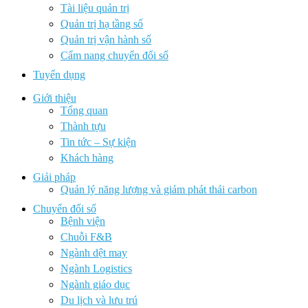
Tài liệu quản trị
Quản trị hạ tầng số
Quản trị vận hành số
Cẩm nang chuyển đổi số
Tuyển dụng
Giới thiệu
Tổng quan
Thành tựu
Tin tức – Sự kiện
Khách hàng
Giải pháp
Quản lý năng lượng và giảm phát thải carbon
Chuyển đổi số
Bệnh viện
Chuỗi F&B
Ngành dệt may
Ngành Logistics
Ngành giáo dục
Du lịch và lưu trú