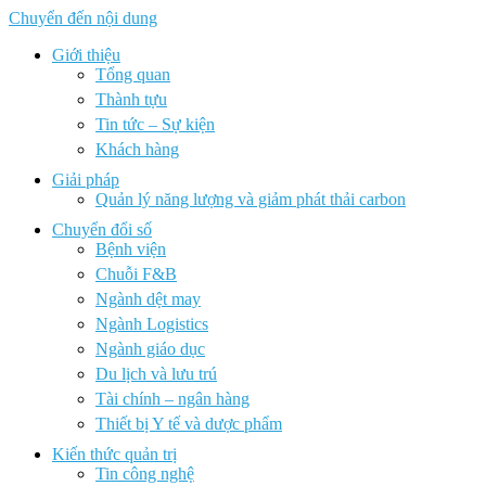
Chuyển đến nội dung
Giới thiệu
Tổng quan
Thành tựu
Tin tức – Sự kiện
Khách hàng
Giải pháp
Quản lý năng lượng và giảm phát thải carbon
Chuyển đổi số
Bệnh viện
Chuỗi F&B
Ngành dệt may
Ngành Logistics
Ngành giáo dục
Du lịch và lưu trú
Tài chính – ngân hàng
Thiết bị Y tế và dược phẩm
Kiến thức quản trị
Tin công nghệ