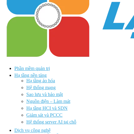
Phần mềm quản trị
Hạ tầng nền tảng
Hạ tầng ảo hóa
Hệ thống mạng
Sao lưu và bảo mật
Nguồn điện – Làm mát
Hạ tầng HCI và SDN
Giám sát và PCCC
Hệ thống server AI tại chỗ
Dịch vụ công nghệ