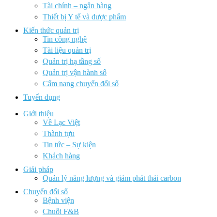
Tài chính – ngân hàng
Thiết bị Y tế và dược phẩm
Kiến thức quản trị
Tin công nghệ
Tài liệu quản trị
Quản trị hạ tầng số
Quản trị vận hành số
Cẩm nang chuyển đổi số
Tuyển dụng
Giới thiệu
Về Lạc Việt
Thành tựu
Tin tức – Sự kiện
Khách hàng
Giải pháp
Quản lý năng lượng và giảm phát thải carbon
Chuyển đổi số
Bệnh viện
Chuỗi F&B