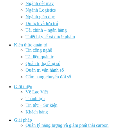
Ngành dệt may
Ngành Logistics
Ngành giáo dục
Du lịch và lưu trú
Tài chính – ngân hàng
Thiết bị y tế và dược phẩm
Kiến thức quản trị
Tin công nghệ
Tài liệu quản trị
Quản trị hạ tầng số
Quản trị vận hành số
Cẩm nang chuyển đổi số
Giới thiệu
Về Lạc Việt
Thành tựu
Tin tức – Sự kiện
Khách hàng
Giải pháp
Quản lý năng lượng và giảm phát thải carbon