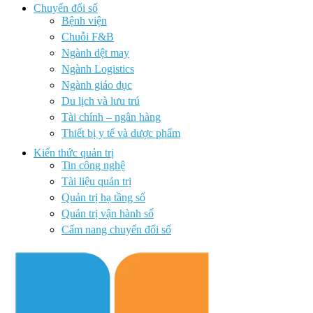
Chuyển đổi số
Bệnh viện
Chuỗi F&B
Ngành dệt may
Ngành Logistics
Ngành giáo dục
Du lịch và lưu trú
Tài chính – ngân hàng
Thiết bị y tế và dược phẩm
Kiến thức quản trị
Tin công nghệ
Tài liệu quản trị
Quản trị hạ tầng số
Quản trị vận hành số
Cẩm nang chuyển đổi số