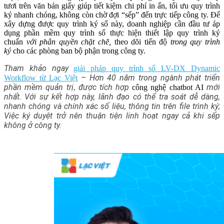
tươi trên văn bản giấy giúp tiết kiệm chi phí in ấn, tối ưu quy trình
ký nhanh chóng, không còn chờ đợi “sếp” đến trực tiếp công ty. Để
xây dựng được quy trình ký số này, doanh nghiệp cần đầu tư áp
dụng phần mềm quy trình số thực hiện thiết lập quy trình ký
chuẩn
với phân quyền chặt chẽ,
theo dõi tiến độ
trong quy trình
ký
cho các phòng ban bộ phận trong công ty.
Tham khảo ngay
giải pháp quy trình số LV-DX Dynamic
–
Hơn 40 năm trong ngành phát triển
Workflow từ Lạc Việt
phần mềm quản trị
được tích hợp
mới
,
công nghệ chatbot AI
nhất. Với sự kết hợp này, lãnh đạo có thể tra soát dễ dàng,
nhanh chóng và chính xác số liệu, thông tin trên file trình ký;
Việc ký duyệt trở nên thuận tiện linh hoạt ngay cả khi sếp
không ở công ty.