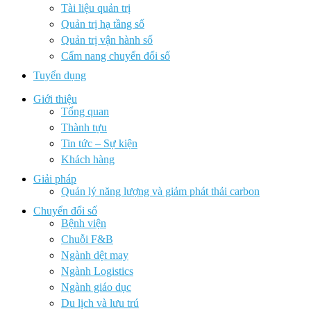
Tài liệu quản trị
Quản trị hạ tầng số
Quản trị vận hành số
Cẩm nang chuyển đổi số
Tuyển dụng
Giới thiệu
Tổng quan
Thành tựu
Tin tức – Sự kiện
Khách hàng
Giải pháp
Quản lý năng lượng và giảm phát thải carbon
Chuyển đổi số
Bệnh viện
Chuỗi F&B
Ngành dệt may
Ngành Logistics
Ngành giáo dục
Du lịch và lưu trú