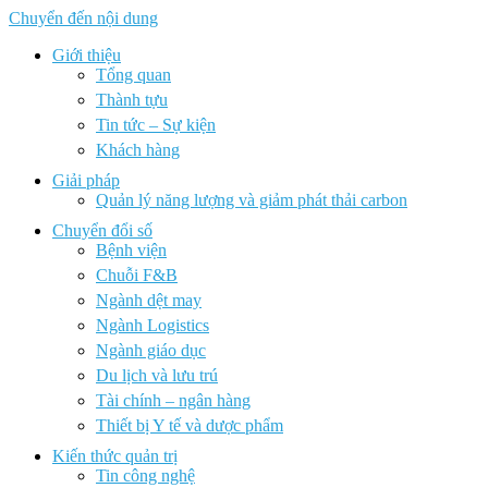
Chuyển đến nội dung
Giới thiệu
Tổng quan
Thành tựu
Tin tức – Sự kiện
Khách hàng
Giải pháp
Quản lý năng lượng và giảm phát thải carbon
Chuyển đổi số
Bệnh viện
Chuỗi F&B
Ngành dệt may
Ngành Logistics
Ngành giáo dục
Du lịch và lưu trú
Tài chính – ngân hàng
Thiết bị Y tế và dược phẩm
Kiến thức quản trị
Tin công nghệ