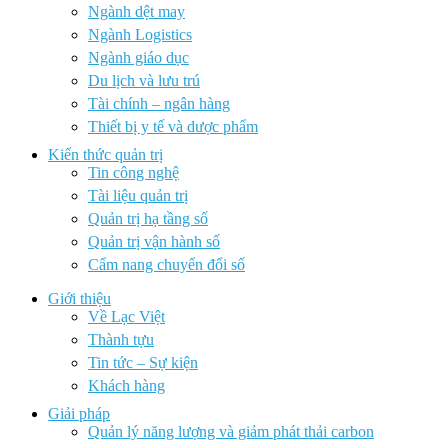
Ngành dệt may
Ngành Logistics
Ngành giáo dục
Du lịch và lưu trú
Tài chính – ngân hàng
Thiết bị y tế và dược phẩm
Kiến thức quản trị
Tin công nghệ
Tài liệu quản trị
Quản trị hạ tầng số
Quản trị vận hành số
Cẩm nang chuyển đổi số
Giới thiệu
Về Lạc Việt
Thành tựu
Tin tức – Sự kiện
Khách hàng
Giải pháp
Quản lý năng lượng và giảm phát thải carbon