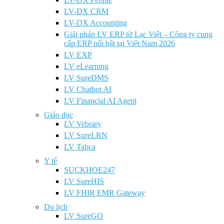
LV-DX CRM
LV-DX Accounting
Giải pháp LV ERP từ Lạc Việt – Công ty cung
cấp ERP nổi bật tại Việt Nam 2026
LV EXP
LV eLearning
LV SureDMS
LV Chatbot AI
LV Financial AI Agent
Giáo dục
LV Vebrary
LV SureLRN
LV Tabca
Y tế
SUCKHOE247
LV SureHIS
LV FHIR EMR Gateway
Du lịch
LV SureGO