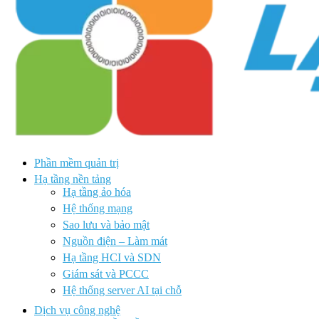
Phần mềm quản trị
Hạ tầng nền tảng
Hạ tầng ảo hóa
Hệ thống mạng
Sao lưu và bảo mật
Nguồn điện – Làm mát
Hạ tầng HCI và SDN
Giám sát và PCCC
Hệ thống server AI tại chỗ
Dịch vụ công nghệ