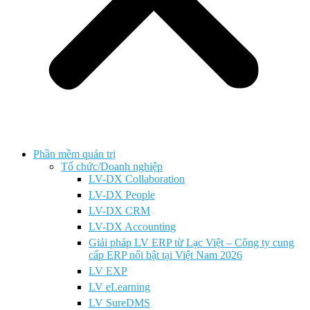
Phần mềm quản trị
Tổ chức/Doanh nghiệp
LV-DX Collaboration
LV-DX People
LV-DX CRM
LV-DX Accounting
Giải pháp LV ERP từ Lạc Việt – Công ty cung
cấp ERP nổi bật tại Việt Nam 2026
LV EXP
LV eLearning
LV SureDMS