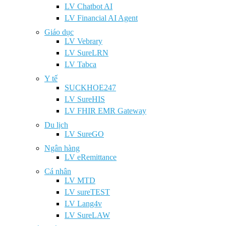
LV Chatbot AI
LV Financial AI Agent
Giáo dục
LV Vebrary
LV SureLRN
LV Tabca
Y tế
SUCKHOE247
LV SureHIS
LV FHIR EMR Gateway
Du lịch
LV SureGO
Ngân hàng
LV eRemittance
Cá nhân
LV MTD
LV sureTEST
LV Lang4v
LV SureLAW