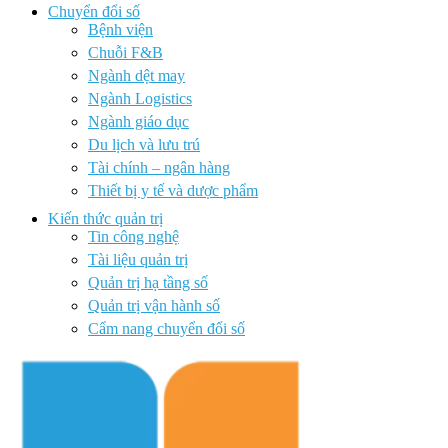
Chuyển đổi số
Bệnh viện
Chuỗi F&B
Ngành dệt may
Ngành Logistics
Ngành giáo dục
Du lịch và lưu trú
Tài chính – ngân hàng
Thiết bị y tế và dược phẩm
Kiến thức quản trị
Tin công nghệ
Tài liệu quản trị
Quản trị hạ tầng số
Quản trị vận hành số
Cẩm nang chuyển đổi số