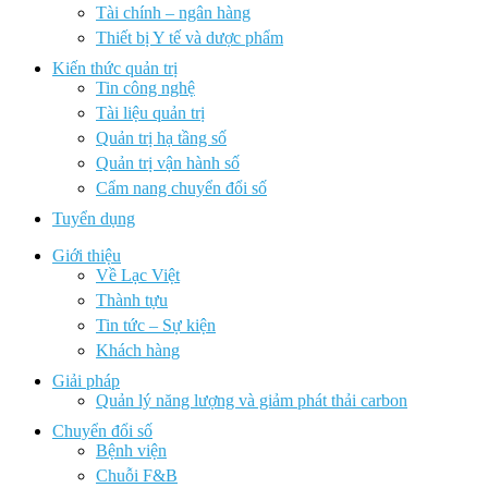
Tài chính – ngân hàng
Thiết bị Y tế và dược phẩm
Kiến thức quản trị
Tin công nghệ
Tài liệu quản trị
Quản trị hạ tầng số
Quản trị vận hành số
Cẩm nang chuyển đổi số
Tuyển dụng
Giới thiệu
Về Lạc Việt
Thành tựu
Tin tức – Sự kiện
Khách hàng
Giải pháp
Quản lý năng lượng và giảm phát thải carbon
Chuyển đổi số
Bệnh viện
Chuỗi F&B