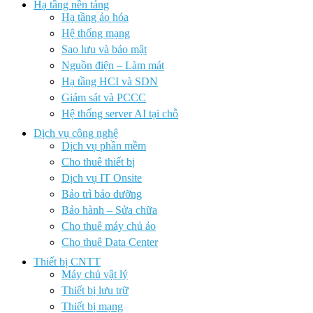
Hạ tầng nền tảng
Hạ tầng ảo hóa
Hệ thống mạng
Sao lưu và bảo mật
Nguồn điện – Làm mát
Hạ tầng HCI và SDN
Giám sát và PCCC
Hệ thống server AI tại chỗ
Dịch vụ công nghệ
Dịch vụ phần mềm
Cho thuê thiết bị
Dịch vụ IT Onsite
Bảo trì bảo dưỡng
Bảo hành – Sửa chữa
Cho thuê máy chủ ảo
Cho thuê Data Center
Thiết bị CNTT
Máy chủ vật lý
Thiết bị lưu trữ
Thiết bị mạng