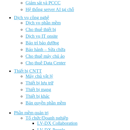
Giám sát và PCCC
Hệ thống server AI tại chỗ
Dịch vụ công nghệ
Dịch vụ phần mềm
Cho thuê thiết bị
Dịch vụ IT onsite
Bảo trì bảo dưỡng
Bảo hành – Sửa chữa
Cho thuê máy chủ ảo
Cho thuê Data Center
Thiết bị CNTT
Máy chủ vật lý
Thiết bị lưu trữ
Thiết bị mạng
Thiết bị khác
Bản quyền phần mềm
Phần mềm quản trị
Tổ chức/Doanh nghiệp
LV-DX Collaboration
LV-DX People