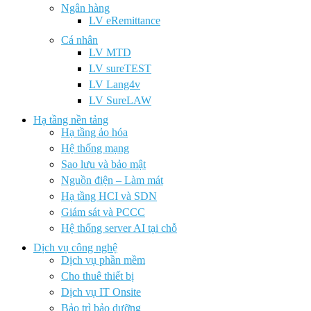
Ngân hàng
LV eRemittance
Cá nhân
LV MTD
LV sureTEST
LV Lang4v
LV SureLAW
Hạ tầng nền tảng
Hạ tầng ảo hóa
Hệ thống mạng
Sao lưu và bảo mật
Nguồn điện – Làm mát
Hạ tầng HCI và SDN
Giám sát và PCCC
Hệ thống server AI tại chỗ
Dịch vụ công nghệ
Dịch vụ phần mềm
Cho thuê thiết bị
Dịch vụ IT Onsite
Bảo trì bảo dưỡng