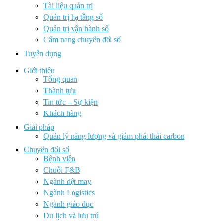
Tài liệu quản trị
Quản trị hạ tầng số
Quản trị vận hành số
Cẩm nang chuyển đổi số
Tuyển dụng
Giới thiệu
Tổng quan
Thành tựu
Tin tức – Sự kiện
Khách hàng
Giải pháp
Quản lý năng lượng và giảm phát thải carbon
Chuyển đổi số
Bệnh viện
Chuỗi F&B
Ngành dệt may
Ngành Logistics
Ngành giáo dục
Du lịch và lưu trú