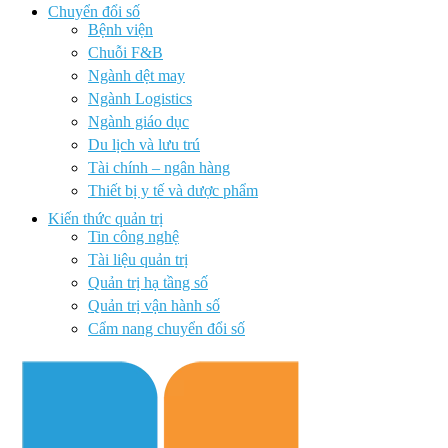
Chuyển đổi số
Bệnh viện
Chuỗi F&B
Ngành dệt may
Ngành Logistics
Ngành giáo dục
Du lịch và lưu trú
Tài chính – ngân hàng
Thiết bị y tế và dược phẩm
Kiến thức quản trị
Tin công nghệ
Tài liệu quản trị
Quản trị hạ tầng số
Quản trị vận hành số
Cẩm nang chuyển đổi số