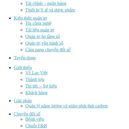
Tài chính – ngân hàng
Thiết bị Y tế và dược phẩm
Kiến thức quản trị
Tin công nghệ
Tài liệu quản trị
Quản trị hạ tầng số
Quản trị vận hành số
Cẩm nang chuyển đổi số
Tuyển dụng
Giới thiệu
Về Lạc Việt
Thành tựu
Tin tức – Sự kiện
Khách hàng
Giải pháp
Quản lý năng lượng và giảm phát thải carbon
Chuyển đổi số
Bệnh viện
Chuỗi F&B