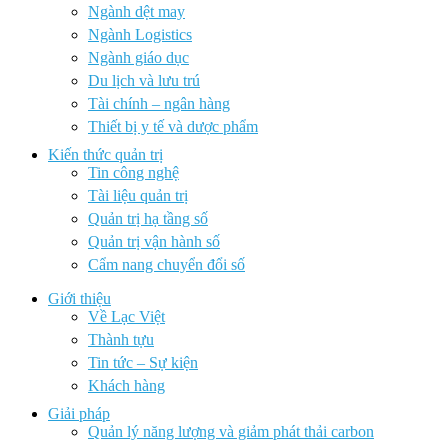
Ngành dệt may
Ngành Logistics
Ngành giáo dục
Du lịch và lưu trú
Tài chính – ngân hàng
Thiết bị y tế và dược phẩm
Kiến thức quản trị
Tin công nghệ
Tài liệu quản trị
Quản trị hạ tầng số
Quản trị vận hành số
Cẩm nang chuyển đổi số
Giới thiệu
Về Lạc Việt
Thành tựu
Tin tức – Sự kiện
Khách hàng
Giải pháp
Quản lý năng lượng và giảm phát thải carbon