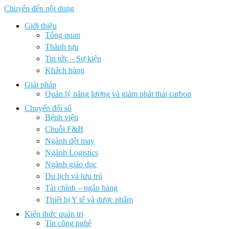
Chuyển đến nội dung
Giới thiệu
Tổng quan
Thành tựu
Tin tức – Sự kiện
Khách hàng
Giải pháp
Quản lý năng lượng và giảm phát thải carbon
Chuyển đổi số
Bệnh viện
Chuỗi F&B
Ngành dệt may
Ngành Logistics
Ngành giáo dục
Du lịch và lưu trú
Tài chính – ngân hàng
Thiết bị Y tế và dược phẩm
Kiến thức quản trị
Tin công nghệ