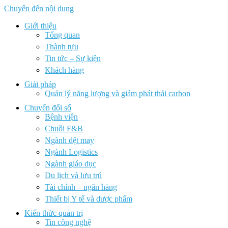
Chuyển đến nội dung
Giới thiệu
Tổng quan
Thành tựu
Tin tức – Sự kiện
Khách hàng
Giải pháp
Quản lý năng lượng và giảm phát thải carbon
Chuyển đổi số
Bệnh viện
Chuỗi F&B
Ngành dệt may
Ngành Logistics
Ngành giáo dục
Du lịch và lưu trú
Tài chính – ngân hàng
Thiết bị Y tế và dược phẩm
Kiến thức quản trị
Tin công nghệ