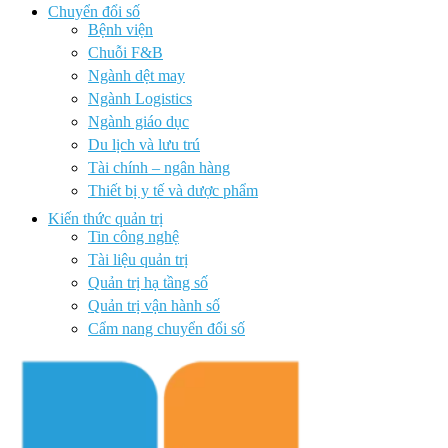
Chuyển đổi số
Bệnh viện
Chuỗi F&B
Ngành dệt may
Ngành Logistics
Ngành giáo dục
Du lịch và lưu trú
Tài chính – ngân hàng
Thiết bị y tế và dược phẩm
Kiến thức quản trị
Tin công nghệ
Tài liệu quản trị
Quản trị hạ tầng số
Quản trị vận hành số
Cẩm nang chuyển đổi số