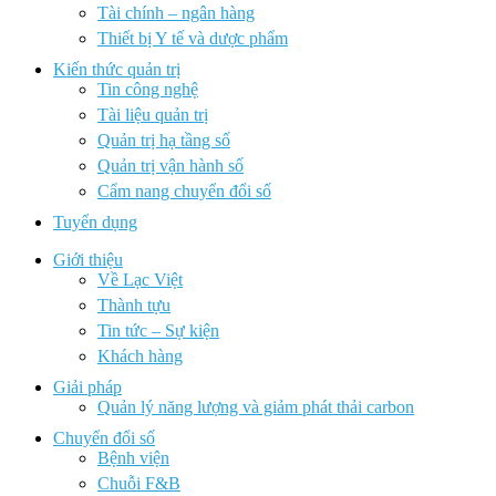
Tài chính – ngân hàng
Thiết bị Y tế và dược phẩm
Kiến thức quản trị
Tin công nghệ
Tài liệu quản trị
Quản trị hạ tầng số
Quản trị vận hành số
Cẩm nang chuyển đổi số
Tuyển dụng
Giới thiệu
Về Lạc Việt
Thành tựu
Tin tức – Sự kiện
Khách hàng
Giải pháp
Quản lý năng lượng và giảm phát thải carbon
Chuyển đổi số
Bệnh viện
Chuỗi F&B