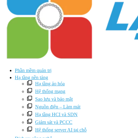
Phần mềm quản trị
Hạ tầng nền tảng
Hạ tầng ảo hóa
Hệ thống mạng
Sao lưu và bảo mật
Nguồn điện – Làm mát
Hạ tầng HCI và SDN
Giám sát và PCCC
Hệ thống server AI tại chỗ