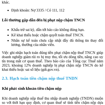
khác.
Định khoản: Nợ 3335 / Có 111, 112
Lỗi thường gặp dẫn đến bị phạt nộp chậm TNCN
Khấu trừ sai kỳ, dẫn tới báo cáo không đúng hạn.
Kê khai thiếu hoặc chậm quyết toán thuế TNCN.
Nhân sự kế toán chưa cập nhật đầy đủ thông tin thay đổi
lương, thưởng của nhân viên.
Việc ghi nhận hạch toán đúng tiền phạt chậm nộp thuế TNCN giúp
doanh nghiệp giảm rủi ro bị truy thu, tối ưu dòng tiền, nâng cao uy
tín trong mắt cơ quan thuế. Theo báo cáo của Tổng cục Thuế năm
2023, khoảng 12% doanh nghiệp bị phạt chậm nộp TNCN do kê
khai thiếu hoặc sai số liệu (gdt.gov.vn).
2.3. Hạch toán tiền chậm nộp thuế TNDN
Khi phát sinh khoản tiền chậm nộp
Khi doanh nghiệp nộp thuế thu nhập doanh nghiệp (TNDN) muộn
so với thời hạn quy định, cơ quan thuế sẽ tính tiền chậm nộp dựa