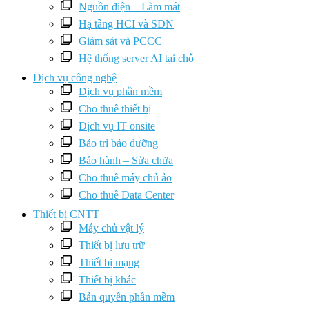
Nguồn điện – Làm mát
Hạ tầng HCI và SDN
Giám sát và PCCC
Hệ thống server AI tại chỗ
Dịch vụ công nghệ
Dịch vụ phần mềm
Cho thuê thiết bị
Dịch vụ IT onsite
Bảo trì bảo dưỡng
Bảo hành – Sửa chữa
Cho thuê máy chủ ảo
Cho thuê Data Center
Thiết bị CNTT
Máy chủ vật lý
Thiết bị lưu trữ
Thiết bị mạng
Thiết bị khác
Bản quyền phần mềm