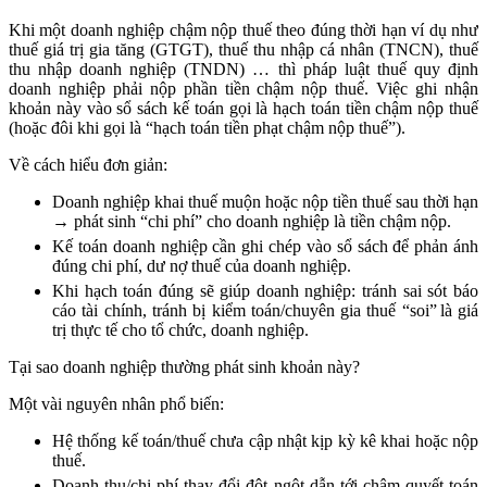
Khi một doanh nghiệp chậm nộp thuế theo đúng thời hạn ví dụ như
thuế giá trị gia tăng (GTGT), thuế thu nhập cá nhân (TNCN), thuế
thu nhập doanh nghiệp (TNDN) … thì pháp luật thuế quy định
doanh nghiệp phải nộp phần tiền chậm nộp thuế. Việc ghi nhận
khoản này vào sổ sách kế toán gọi là hạch toán tiền chậm nộp thuế
(hoặc đôi khi gọi là “hạch toán tiền phạt chậm nộp thuế”).
Về cách hiểu đơn giản:
Doanh nghiệp khai thuế muộn hoặc nộp tiền thuế sau thời hạn
→ phát sinh “chi phí” cho doanh nghiệp là tiền chậm nộp.
Kế toán doanh nghiệp cần ghi chép vào sổ sách để phản ánh
đúng chi phí, dư nợ thuế của doanh nghiệp.
Khi hạch toán đúng sẽ giúp doanh nghiệp: tránh sai sót báo
cáo tài chính, tránh bị kiểm toán/chuyên gia thuế “soi” là giá
trị thực tế cho tổ chức, doanh nghiệp.
Tại sao doanh nghiệp thường phát sinh khoản này?
Một vài nguyên nhân phổ biến:
Hệ thống kế toán/thuế chưa cập nhật kịp kỳ kê khai hoặc nộp
thuế.
Doanh thu/chi phí thay đổi đột ngột dẫn tới chậm quyết toán