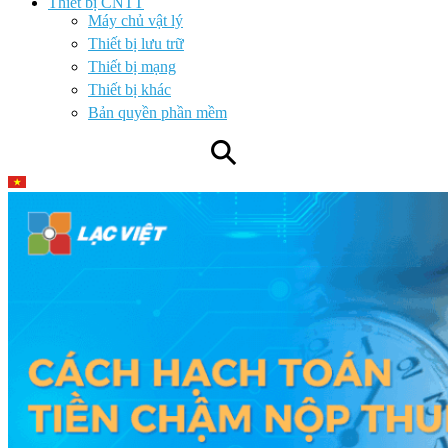
Thiết bị CNTT
Máy chủ vật lý
Thiết bị lưu trữ
Thiết bị mạng
Thiết bị khác
Bản quyền phần mềm
⚲