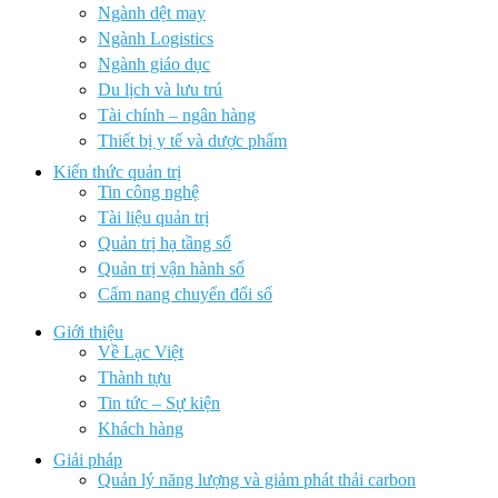
Ngành dệt may
Ngành Logistics
Ngành giáo dục
Du lịch và lưu trú
Tài chính – ngân hàng
Thiết bị y tế và dược phẩm
Kiến thức quản trị
Tin công nghệ
Tài liệu quản trị
Quản trị hạ tầng số
Quản trị vận hành số
Cẩm nang chuyển đổi số
Giới thiệu
Về Lạc Việt
Thành tựu
Tin tức – Sự kiện
Khách hàng
Giải pháp
Quản lý năng lượng và giảm phát thải carbon