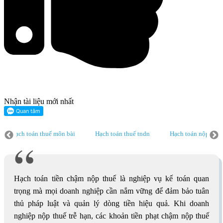
Nhận tài liệu mới nhất
Hạch toán thuế môn bài
Hạch toán thuế tndn
Hạch toán nộp thu
Hạch toán thuế tndn
Hạch toán nộp thuế GTGT
Phần mềm kế toá
ch toán nộp thuế GTGT
Hạch toán tiền chậm nộp thuế là nghiệp vụ kế toán quan
trọng mà mọi doanh nghiệp cần nắm vững để đảm bảo tuân
thủ pháp luật và quản lý dòng tiền hiệu quả. Khi doanh
nghiệp nộp thuế trễ hạn, các khoản tiền phạt chậm nộp thuế