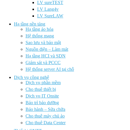
LV sureTEST
LV Lang4v
LV SureLAW
Hạ tầng nền tảng
Hạ tầng ảo hóa
Hệ thống mạng
Sao lưu và bảo mật
Nguồn điện – Làm mát
Hạ tầng HCI và SDN
Giám sát và PCCC
Hệ thống server AI tại chỗ
Dịch vụ công nghệ
Dịch vụ phần mềm
Cho thuê thiết bị
Dịch vụ IT Onsite
Bảo trì bảo dưỡng
Bảo hành – Sửa chữa
Cho thuê máy chủ ảo
Cho thuê Data Center