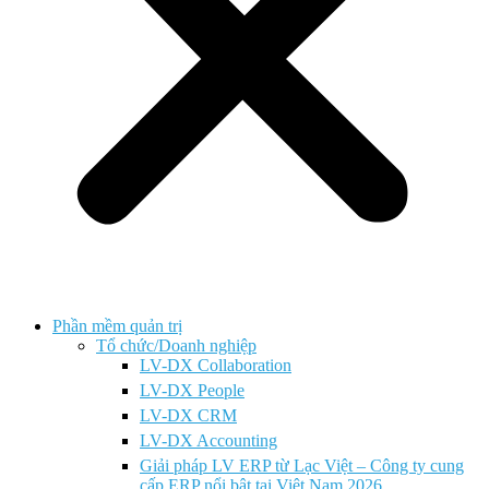
Phần mềm quản trị
Tổ chức/Doanh nghiệp
LV-DX Collaboration
LV-DX People
LV-DX CRM
LV-DX Accounting
Giải pháp LV ERP từ Lạc Việt – Công ty cung
cấp ERP nổi bật tại Việt Nam 2026