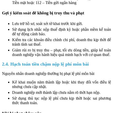
Tiền mặt hoặc 112 – Tiền gửi ngân hàng
Gợi ý kiểm soát để không bị truy thu và phạt
Lưu trữ hồ sơ, soát xét tờ khai trước khi gửi.
Sử dụng lịch nhắc nộp thuế định kỳ hoặc phần mềm kế toán
để tự động cảnh báo.
Kiểm tra các khoản điều chỉnh chi phí, doanh thu kịp thời để
tránh tính sai thuế.
Giảm rủi ro bị truy thu – phạt, tối ưu dòng tiền, giúp kế toán
doanh nghiệp vận hành hiệu quả minh bạch với cơ quan thuế.
2.4. Hạch toán tiền chậm nộp lệ phí môn bài
Nguyên nhân doanh nghiệp thường bị phạt lệ phí môn bài
Kê khai muộn năm thành lập hoặc khi thay đổi vốn điều lệ
nhưng chưa cập nhật.
Doanh nghiệp mới thành lập chưa nắm rõ thời hạn nộp.
Sử dụng thủ tục nộp lệ phí chưa kịp thời hoặc sai phương
thức thanh toán.