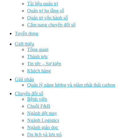
Tài liệu quản trị
Quản trị hạ tầng số
Quản trị vận hành số
Cẩm nang chuyển đổi số
Tuyển dụng
Giới thiệu
Tổng quan
Thành tựu
Tin tức – Sự kiện
Khách hàng
Giải pháp
Quản lý năng lượng và giảm phát thải carbon
Chuyển đổi số
Bệnh viện
Chuỗi F&B
Ngành dệt may
Ngành Logistics
Ngành giáo dục
Du lịch và lưu trú