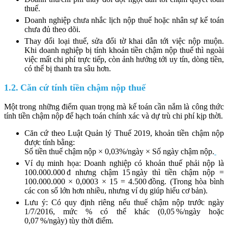
thuế.
Doanh nghiệp chưa nhắc lịch nộp thuế hoặc nhân sự kế toán
chưa đủ theo dõi.
Thay đổi loại thuế, sửa đổi tờ khai dẫn tới việc nộp muộn.
Khi doanh nghiệp bị tính khoản tiền chậm nộp thuế thì ngoài
việc mất chi phí trực tiếp, còn ảnh hưởng tới uy tín, dòng tiền,
có thể bị thanh tra sâu hơn.
1.2. Căn cứ tính tiền chậm nộp thuế
Một trong những điểm quan trọng mà kế toán cần nắm là công thức
tính tiền chậm nộp để hạch toán chính xác và dự trù chi phí kịp thời.
Căn cứ theo Luật Quản lý Thuế 2019, khoản tiền chậm nộp
được tính bằng:
Số tiền thuế chậm nộp × 0,03%/ngày × Số ngày chậm nộp.
Ví dụ minh họa: Doanh nghiệp có khoản thuế phải nộp là
100.000.000 đ nhưng chậm 15 ngày thì tiền chậm nộp =
100.000.000 × 0,0003 × 15 = 4.500 đồng. (Trong hòa bình
các con số lớn hơn nhiều, nhưng ví dụ giúp hiểu cơ bản).
Lưu ý: Có quy định riêng nếu thuế chậm nộp trước ngày
1/7/2016, mức % có thể khác (0,05 %/ngày hoặc
0,07 %/ngày) tùy thời điểm.