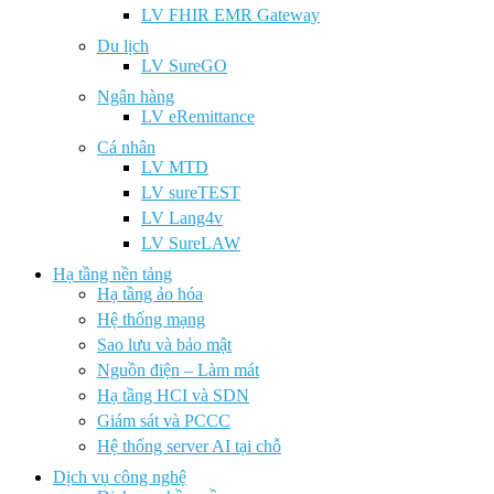
LV FHIR EMR Gateway
Du lịch
LV SureGO
Ngân hàng
LV eRemittance
Cá nhân
LV MTD
LV sureTEST
LV Lang4v
LV SureLAW
Hạ tầng nền tảng
Hạ tầng ảo hóa
Hệ thống mạng
Sao lưu và bảo mật
Nguồn điện – Làm mát
Hạ tầng HCI và SDN
Giám sát và PCCC
Hệ thống server AI tại chỗ
Dịch vụ công nghệ