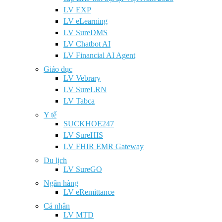
LV EXP
LV eLearning
LV SureDMS
LV Chatbot AI
LV Financial AI Agent
Giáo dục
LV Vebrary
LV SureLRN
LV Tabca
Y tế
SUCKHOE247
LV SureHIS
LV FHIR EMR Gateway
Du lịch
LV SureGO
Ngân hàng
LV eRemittance
Cá nhân
LV MTD