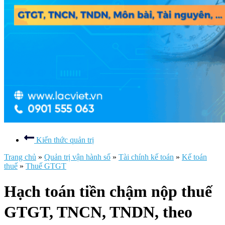
Kiến thức quản trị
Trang chủ
»
Quản trị vận hành số
»
Tài chính kế toán
»
Kế toán
thuế
»
Thuế GTGT
Hạch toán tiền chậm nộp thuế
GTGT, TNCN, TNDN, theo