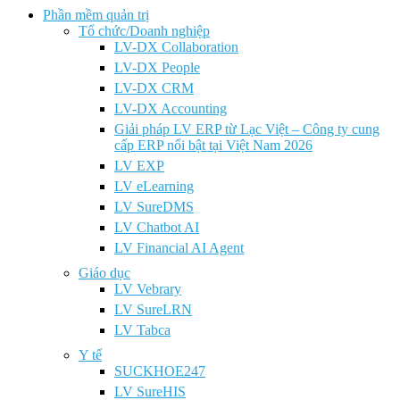
Phần mềm quản trị
Tổ chức/Doanh nghiệp
LV-DX Collaboration
LV-DX People
LV-DX CRM
LV-DX Accounting
Giải pháp LV ERP từ Lạc Việt – Công ty cung
cấp ERP nổi bật tại Việt Nam 2026
LV EXP
LV eLearning
LV SureDMS
LV Chatbot AI
LV Financial AI Agent
Giáo dục
LV Vebrary
LV SureLRN
LV Tabca
Y tế
SUCKHOE247
LV SureHIS