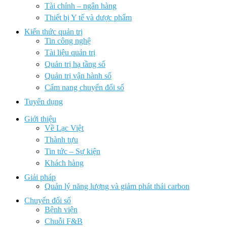
Tài chính – ngân hàng
Thiết bị Y tế và dược phẩm
Kiến thức quản trị
Tin công nghệ
Tài liệu quản trị
Quản trị hạ tầng số
Quản trị vận hành số
Cẩm nang chuyển đổi số
Tuyển dụng
Giới thiệu
Về Lạc Việt
Thành tựu
Tin tức – Sự kiện
Khách hàng
Giải pháp
Quản lý năng lượng và giảm phát thải carbon
Chuyển đổi số
Bệnh viện
Chuỗi F&B