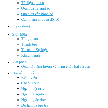
Tài liệu quản trị
Quản trị hạ tầng số
Quản trị vận hành số
Cẩm nang chuyển đổi số
Tuyển dụng
Giới thiệu
Tổng quan
Thành tựu
Tin tức – Sự kiện
Khách hàng
Giải pháp
Quản lý năng lượng và giảm phát thải carbon
Chuyển đổi số
Bệnh viện
Chuỗi F&B
Ngành dệt may
Ngành Logistics
Ngành giáo dục
Du lịch và lưu trú