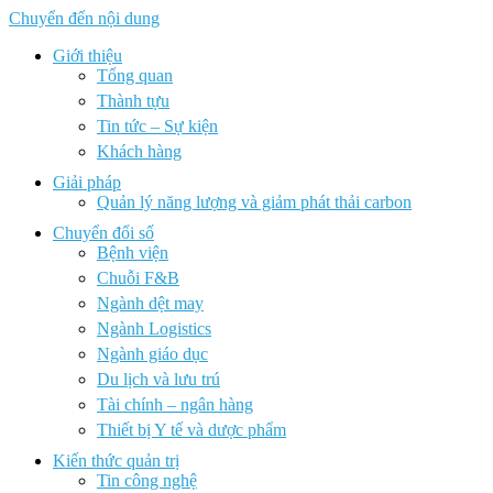
Chuyển đến nội dung
Giới thiệu
Tổng quan
Thành tựu
Tin tức – Sự kiện
Khách hàng
Giải pháp
Quản lý năng lượng và giảm phát thải carbon
Chuyển đổi số
Bệnh viện
Chuỗi F&B
Ngành dệt may
Ngành Logistics
Ngành giáo dục
Du lịch và lưu trú
Tài chính – ngân hàng
Thiết bị Y tế và dược phẩm
Kiến thức quản trị
Tin công nghệ