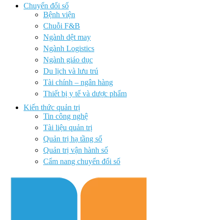
Chuyển đổi số
Bệnh viện
Chuỗi F&B
Ngành dệt may
Ngành Logistics
Ngành giáo dục
Du lịch và lưu trú
Tài chính – ngân hàng
Thiết bị y tế và dược phẩm
Kiến thức quản trị
Tin công nghệ
Tài liệu quản trị
Quản trị hạ tầng số
Quản trị vận hành số
Cẩm nang chuyển đổi số