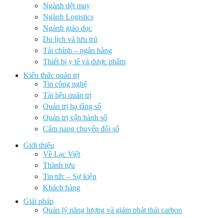
Ngành dệt may
Ngành Logistics
Ngành giáo dục
Du lịch và lưu trú
Tài chính – ngân hàng
Thiết bị y tế và dược phẩm
Kiến thức quản trị
Tin công nghệ
Tài liệu quản trị
Quản trị hạ tầng số
Quản trị vận hành số
Cẩm nang chuyển đổi số
Giới thiệu
Về Lạc Việt
Thành tựu
Tin tức – Sự kiện
Khách hàng
Giải pháp
Quản lý năng lượng và giảm phát thải carbon