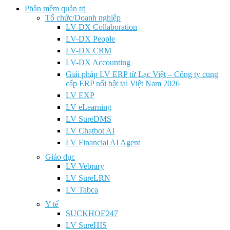
Phần mềm quản trị
Tổ chức/Doanh nghiệp
LV-DX Collaboration
LV-DX People
LV-DX CRM
LV-DX Accounting
Giải pháp LV ERP từ Lạc Việt – Công ty cung
cấp ERP nổi bật tại Việt Nam 2026
LV EXP
LV eLearning
LV SureDMS
LV Chatbot AI
LV Financial AI Agent
Giáo dục
LV Vebrary
LV SureLRN
LV Tabca
Y tế
SUCKHOE247
LV SureHIS