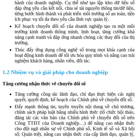
hành của doanh nghiệp. Cụ thể như tạo lập kho dữ liệu số
đáp ứng yêu cầu kết nối, chia sẻ tài nguyên thông tin/dữ liệu,
từng bước hình thành và phát triển môi trường số an toàn, tiện
ích phục vụ tối đa theo yêu cầu lĩnh vực quản lý.
Kế hoạch chuyển đổi số của doanh nghiệp tạo ra một môi
trường kinh doanh thông minh, linh hoạt, tăng cường khả
năng cạnh tranh và đáp ứng nhanh chóng các thay đổi của thị
trường.
Thúc đẩy ứng dụng công nghệ số trong mọi khía cạnh của
hoạt động kinh doanh để tối ưu hóa quy trình và nâng cao trải
nghiệm khách hàng, nhân viên, đối tác.
1.2 Nhiệm vụ và giải pháp cho doanh nghiệp
Tăng cường nhận thức về chuyển đổi số
Tăng cường công tác lãnh đạo, chỉ đạo thực hiện các nghị
quyết, quyết định, kế hoạch của Chính phủ về chuyển đổi số.
Đẩy mạnh thông tin, tuyên truyền nội dung về chủ trương,
chính sách pháp luật bằng nhiều hình thức (tổ chức hội thảo,
đăng tải các văn bản của Chính phủ về chuyển đổi số trên
Cổng TTĐT của Doanh nghiệp…) để nâng cao nhận thức
cho đội ngũ nhân sự về Chính phủ số, Kinh tế số và Xã hội
số; Quán triệt, nâng cao nhận thức của cấp lãnh đạo, quản lý,