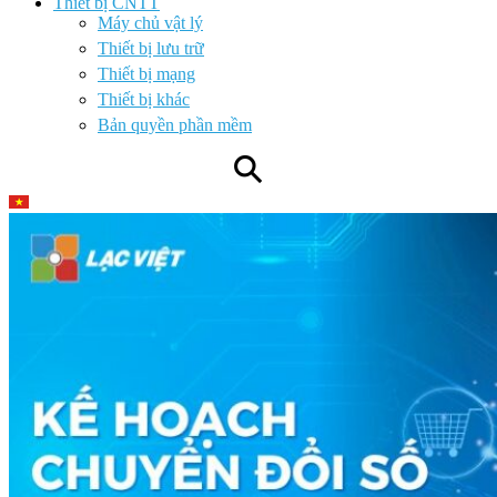
Thiết bị CNTT
Máy chủ vật lý
Thiết bị lưu trữ
Thiết bị mạng
Thiết bị khác
Bản quyền phần mềm
⚲