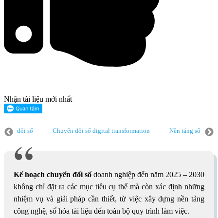
Nhận tài liệu mới nhất
số
Chuyển đổi số digital transformation
Nền tảng số
Chuyển đổ
Chuyển đổi số doanh nghiệp
Bộ chỉ số đánh giá mức độ chuyển đổi số
giai đoạn chuyển đổi số
Chỉ số đánh giá mức độ chuyển đổi số doanh nghiệ
Kế hoạch chuyển đổi số
doanh nghiệp đến năm 2025 – 2030
không chỉ đặt ra các mục tiêu cụ thể mà còn xác định những
nhiệm vụ và giải pháp cần thiết, từ việc xây dựng nền tảng
công nghệ, số hóa tài liệu đến toàn bộ quy trình làm việc.