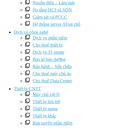
Nguồn điện – Làm mát
Hạ tầng HCI và SDN
Giám sát và PCCC
Hệ thống server AI tại chỗ
Dịch vụ công nghệ
Dịch vụ phần mềm
Cho thuê thiết bị
Dịch vụ IT onsite
Bảo trì bảo dưỡng
Bảo hành – Sửa chữa
Cho thuê máy chủ ảo
Cho thuê Data Center
Thiết bị CNTT
Máy chủ vật lý
Thiết bị lưu trữ
Thiết bị mạng
Thiết bị khác
Bản quyền phần mềm