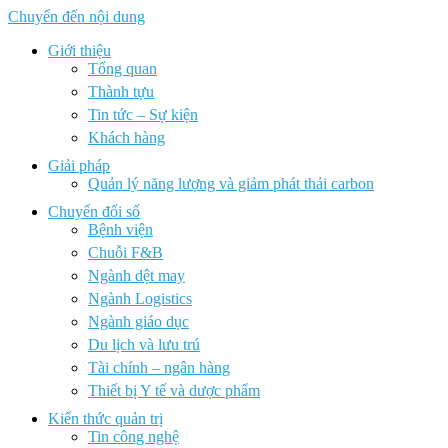
Chuyển đến nội dung
Giới thiệu
Tổng quan
Thành tựu
Tin tức – Sự kiện
Khách hàng
Giải pháp
Quản lý năng lượng và giảm phát thải carbon
Chuyển đổi số
Bệnh viện
Chuỗi F&B
Ngành dệt may
Ngành Logistics
Ngành giáo dục
Du lịch và lưu trú
Tài chính – ngân hàng
Thiết bị Y tế và dược phẩm
Kiến thức quản trị
Tin công nghệ