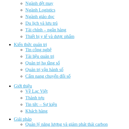
Ngành dệt may
Ngành Logistics
Ngành giáo dục
Du lịch và lưu trú
Tài chính – ngân hàng
Thiết bị y tế và dược phẩm
Kiến thức quản trị
Tin công nghệ
Tài liệu quản trị
Quản trị hạ tầng số
Quản trị vận hành số
Cẩm nang chuyển đổi số
Giới thiệu
Về Lạc Việt
Thành tựu
Tin tức – Sự kiện
Khách hàng
Giải pháp
Quản lý năng lượng và giảm phát thải carbon