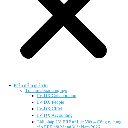
Phần mềm quản trị
Tổ chức/Doanh nghiệp
LV-DX Collaboration
LV-DX People
LV-DX CRM
LV-DX Accounting
Giải pháp LV ERP từ Lạc Việt – Công ty cung
cấp ERP nổi bật tại Việt Nam 2026