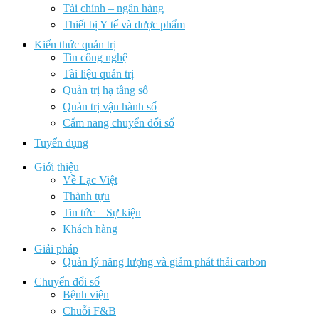
Tài chính – ngân hàng
Thiết bị Y tế và dược phẩm
Kiến thức quản trị
Tin công nghệ
Tài liệu quản trị
Quản trị hạ tầng số
Quản trị vận hành số
Cẩm nang chuyển đổi số
Tuyển dụng
Giới thiệu
Về Lạc Việt
Thành tựu
Tin tức – Sự kiện
Khách hàng
Giải pháp
Quản lý năng lượng và giảm phát thải carbon
Chuyển đổi số
Bệnh viện
Chuỗi F&B