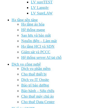
LV sureTEST
LV Lang4v
LV SureLAW
Hạ tầng nền tảng
Hạ tầng ảo hóa
Hệ thống mạng
Sao lưu và bảo mật
Nguồn điện – Làm mát
Hạ tầng HCI và SDN
Giám sát và PCCC
Hệ thống server AI tại chỗ
Dịch vụ công nghệ
Dịch vụ phần mềm
Cho thuê thiết bị
Dịch vụ IT Onsite
Bảo trì bảo dưỡng
Bảo hành – Sửa chữa
Cho thuê máy chủ ảo
Cho thuê Data Center