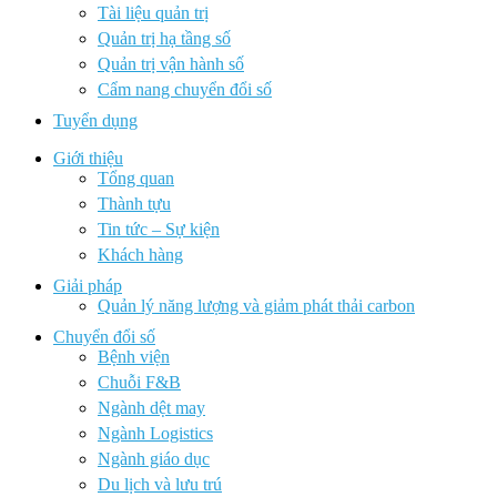
Tài liệu quản trị
Quản trị hạ tầng số
Quản trị vận hành số
Cẩm nang chuyển đổi số
Tuyển dụng
Giới thiệu
Tổng quan
Thành tựu
Tin tức – Sự kiện
Khách hàng
Giải pháp
Quản lý năng lượng và giảm phát thải carbon
Chuyển đổi số
Bệnh viện
Chuỗi F&B
Ngành dệt may
Ngành Logistics
Ngành giáo dục
Du lịch và lưu trú