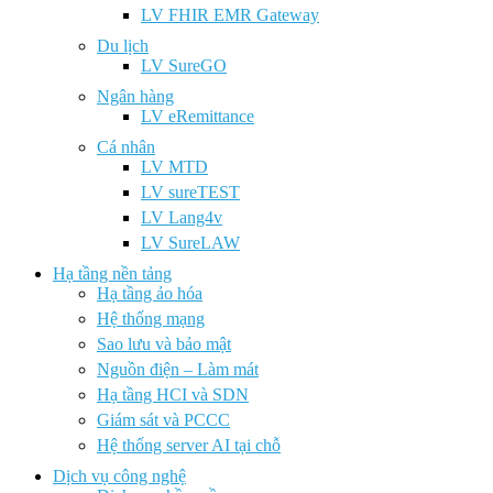
LV FHIR EMR Gateway
Du lịch
LV SureGO
Ngân hàng
LV eRemittance
Cá nhân
LV MTD
LV sureTEST
LV Lang4v
LV SureLAW
Hạ tầng nền tảng
Hạ tầng ảo hóa
Hệ thống mạng
Sao lưu và bảo mật
Nguồn điện – Làm mát
Hạ tầng HCI và SDN
Giám sát và PCCC
Hệ thống server AI tại chỗ
Dịch vụ công nghệ