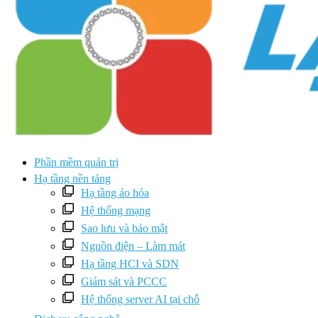
Phần mềm quản trị
Hạ tầng nền tảng
Hạ tầng ảo hóa
Hệ thống mạng
Sao lưu và bảo mật
Nguồn điện – Làm mát
Hạ tầng HCI và SDN
Giám sát và PCCC
Hệ thống server AI tại chỗ