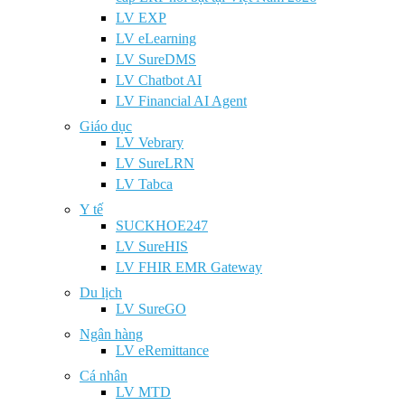
LV EXP
LV eLearning
LV SureDMS
LV Chatbot AI
LV Financial AI Agent
Giáo dục
LV Vebrary
LV SureLRN
LV Tabca
Y tế
SUCKHOE247
LV SureHIS
LV FHIR EMR Gateway
Du lịch
LV SureGO
Ngân hàng
LV eRemittance
Cá nhân
LV MTD