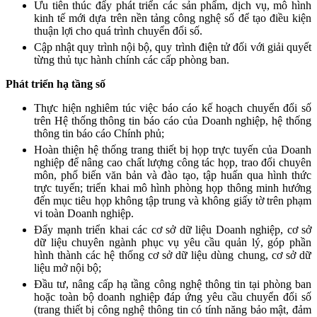
Ưu tiên thúc đẩy phát triển các sản phẩm, dịch vụ, mô hình
kinh tế mới dựa trên nền tảng công nghệ số để tạo điều kiện
thuận lợi cho quá trình chuyển đổi số.
Cập nhật quy trình nội bộ, quy trình điện tử đối với giải quyết
từng thủ tục hành chính các cấp phòng ban.
Phát triển hạ tầng số
Thực hiện nghiêm túc việc báo cáo kế hoạch chuyển đổi số
trên Hệ thống thông tin báo cáo của Doanh nghiệp, hệ thống
thông tin báo cáo Chính phủ;
Hoàn thiện hệ thống trang thiết bị họp trực tuyến của Doanh
nghiệp để nâng cao chất lượng công tác họp, trao đổi chuyên
môn, phổ biến văn bản và đào tạo, tập huấn qua hình thức
trực tuyến; triển khai mô hình phòng họp thông minh hướng
đến mục tiêu họp không tập trung và không giấy tờ trên phạm
vi toàn Doanh nghiệp.
Đẩy mạnh triển khai các cơ sở dữ liệu Doanh nghiệp, cơ sở
dữ liệu chuyên ngành phục vụ yêu cầu quản lý, góp phần
hình thành các hệ thống cơ sở dữ liệu dùng chung, cơ sở dữ
liệu mở nội bộ;
Đầu tư, nâng cấp hạ tầng công nghệ thông tin tại phòng ban
hoặc toàn bộ doanh nghiệp đáp ứng yêu cầu chuyển đổi số
(trang thiết bị công nghệ thông tin có tính năng bảo mật, đảm