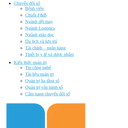
Chuyển đổi số
Bệnh viện
Chuỗi F&B
Ngành dệt may
Ngành Logistics
Ngành giáo dục
Du lịch và lưu trú
Tài chính – ngân hàng
Thiết bị y tế và dược phẩm
Kiến thức quản trị
Tin công nghệ
Tài liệu quản trị
Quản trị hạ tầng số
Quản trị vận hành số
Cẩm nang chuyển đổi số