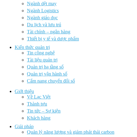
Ngành dệt may
Ngành Logistics
Ngành giáo dục
Du lịch và lưu trú
Tài chính – ngân hàng
Thiết bị y tế và dược phẩm
Kiến thức quản trị
Tin công nghệ
Tài liệu quản trị
Quản trị hạ tầng số
Quản trị vận hành số
Cẩm nang chuyển đổi số
Giới thiệu
Về Lạc Việt
Thành tựu
Tin tức – Sự kiện
Khách hàng
Giải pháp
Quản lý năng lượng và giảm phát thải carbon