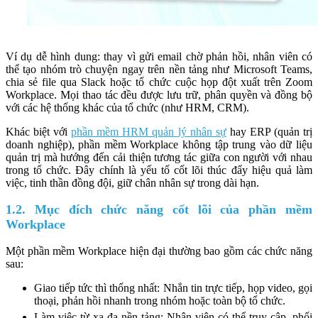
Ví dụ dễ hình dung: thay vì gửi email chờ phản hồi, nhân viên có
thể tạo nhóm trò chuyện ngay trên nền tảng như Microsoft Teams,
chia sẻ file qua Slack hoặc tổ chức cuộc họp đột xuất trên Zoom
Workplace. Mọi thao tác đều được lưu trữ, phân quyền và đồng bộ
với các hệ thống khác của tổ chức (như HRM, CRM).
Khác biệt với
phần mềm HRM quản lý nhân sự
hay ERP (quản trị
doanh nghiệp), phần mềm Workplace không tập trung vào dữ liệu
quản trị mà hướng đến cải thiện tương tác giữa con người với nhau
trong tổ chức. Đây chính là yếu tố cốt lõi thúc đẩy hiệu quả làm
việc, tinh thần đồng đội, giữ chân nhân sự trong dài hạn.
1.2. Mục đích chức năng cốt lõi của phần mềm
Workplace
Một phần mềm Workplace hiện đại thường bao gồm các chức năng
sau:
Giao tiếp tức thì thống nhất: Nhắn tin trực tiếp, họp video, gọi
thoại, phản hồi nhanh trong nhóm hoặc toàn bộ tổ chức.
Làm việc từ xa đa nền tảng: Nhân viên có thể truy cập, phối