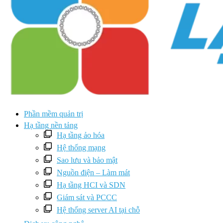
Phần mềm quản trị
Hạ tầng nền tảng
Hạ tầng ảo hóa
Hệ thống mạng
Sao lưu và bảo mật
Nguồn điện – Làm mát
Hạ tầng HCI và SDN
Giám sát và PCCC
Hệ thống server AI tại chỗ