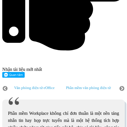
Nhận tài liệu mới nhất
Văn phòng điện tử eOffice
Phần mềm văn phòng điện tử
Quản
Văn phòng điện tử eOffice
Phần mềm văn phòng điện tử
Quản
Phần mềm Workplace không chỉ đơn thuần là một nền tảng
nhắn tin hay họp trực tuyến mà là một hệ thống tích hợp