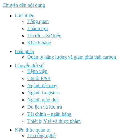
Chuyển đến nội dung
Giới thiệu
Tổng quan
Thành tựu
Tin tức – Sự kiện
Khách hàng
Giải pháp
Quản lý năng lượng và giảm phát thải carbon
Chuyển đổi số
Bệnh viện
Chuỗi F&B
Ngành dệt may
Ngành Logistics
Ngành giáo dục
Du lịch và lưu trú
Tài chính – ngân hàng
Thiết bị Y tế và dược phẩm
Kiến thức quản trị
Tin công nghệ