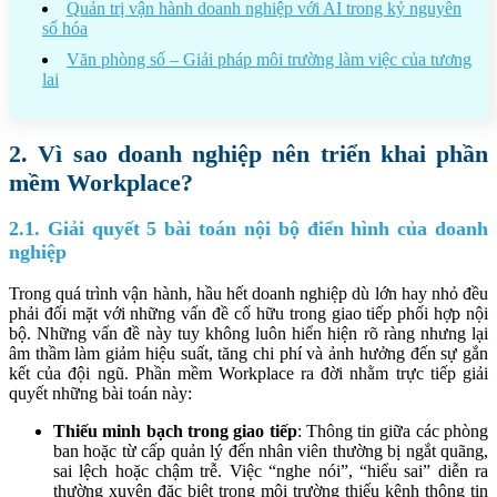
Quản trị vận hành doanh nghiệp với AI trong kỷ nguyên
số hóa
Văn phòng số – Giải pháp môi trường làm việc của tương
lai
2. Vì sao doanh nghiệp nên triển khai phần
mềm Workplace?
2.1. Giải quyết 5 bài toán nội bộ điển hình của doanh
nghiệp
Trong quá trình vận hành, hầu hết doanh nghiệp dù lớn hay nhỏ đều
phải đối mặt với những vấn đề cố hữu trong giao tiếp phối hợp nội
bộ. Những vấn đề này tuy không luôn hiển hiện rõ ràng nhưng lại
âm thầm làm giảm hiệu suất, tăng chi phí và ảnh hưởng đến sự gắn
kết của đội ngũ. Phần mềm Workplace ra đời nhằm trực tiếp giải
quyết những bài toán này:
Thiếu minh bạch trong giao tiếp
: Thông tin giữa các phòng
ban hoặc từ cấp quản lý đến nhân viên thường bị ngắt quãng,
sai lệch hoặc chậm trễ. Việc “nghe nói”, “hiểu sai” diễn ra
thường xuyên đặc biệt trong môi trường thiếu kênh thông tin