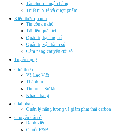
Tài chính – ngân hàng
Thiết bị Y tế và dược phẩm
Kiến thức quản trị
Tin công nghệ
Tài liệu quản trị
Quản trị hạ tầng số
Quản trị vận hành số
Cẩm nang chuyển đổi số
Tuyển dụng
Giới thiệu
Về Lạc Việt
Thành tựu
Tin tức – Sự kiện
Khách hàng
Giải pháp
Quản lý năng lượng và giảm phát thải carbon
Chuyển đổi số
Bệnh viện
Chuỗi F&B