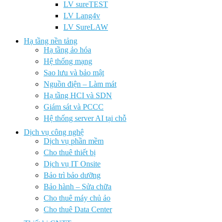
LV sureTEST
LV Lang4v
LV SureLAW
Hạ tầng nền tảng
Hạ tầng ảo hóa
Hệ thống mạng
Sao lưu và bảo mật
Nguồn điện – Làm mát
Hạ tầng HCI và SDN
Giám sát và PCCC
Hệ thống server AI tại chỗ
Dịch vụ công nghệ
Dịch vụ phần mềm
Cho thuê thiết bị
Dịch vụ IT Onsite
Bảo trì bảo dưỡng
Bảo hành – Sửa chữa
Cho thuê máy chủ ảo
Cho thuê Data Center