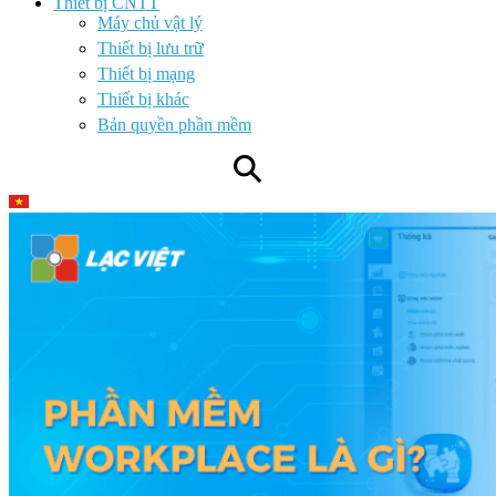
Thiết bị CNTT
Máy chủ vật lý
Thiết bị lưu trữ
Thiết bị mạng
Thiết bị khác
Bản quyền phần mềm
⚲