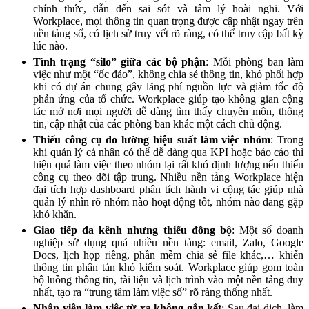
chính thức, dẫn đến sai sót và tâm lý hoài nghi. Với
Workplace, mọi thông tin quan trọng được cập nhật ngay trên
nền tảng số, có lịch sử truy vết rõ ràng, có thể truy cập bất kỳ
lúc nào.
Tình trạng “silo” giữa các bộ phận
: Mỗi phòng ban làm
việc như một “ốc đảo”, không chia sẻ thông tin, khó phối hợp
khi có dự án chung gây lãng phí nguồn lực và giảm tốc độ
phản ứng của tổ chức. Workplace giúp tạo không gian cộng
tác mở nơi mọi người dễ dàng tìm thấy chuyên môn, thông
tin, cập nhật của các phòng ban khác một cách chủ động.
Thiếu công cụ đo lường hiệu suất làm việc nhóm
: Trong
khi quản lý cá nhân có thể dễ dàng qua KPI hoặc báo cáo thì
hiệu quả làm việc theo nhóm lại rất khó định lượng nếu thiếu
công cụ theo dõi tập trung. Nhiều nền tảng Workplace hiện
đại tích hợp dashboard phân tích hành vi cộng tác giúp nhà
quản lý nhìn rõ nhóm nào hoạt động tốt, nhóm nào đang gặp
khó khăn.
Giao tiếp đa kênh nhưng thiếu đồng bộ
: Một số doanh
nghiệp sử dụng quá nhiều nền tảng: email, Zalo, Google
Docs, lịch họp riêng, phần mềm chia sẻ file khác,… khiến
thông tin phân tán khó kiểm soát. Workplace giúp gom toàn
bộ luồng thông tin, tài liệu và lịch trình vào một nền tảng duy
nhất, tạo ra “trung tâm làm việc số” rõ ràng thống nhất.
Nhân viên làm việc từ xa không gắn kết
: Sau đại dịch, làm