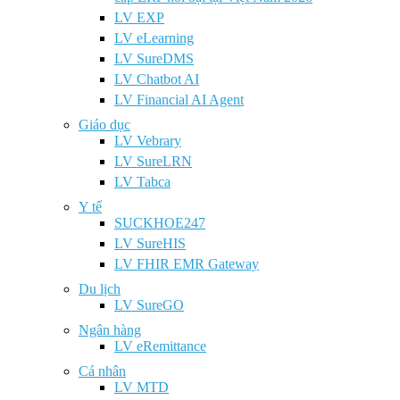
LV EXP
LV eLearning
LV SureDMS
LV Chatbot AI
LV Financial AI Agent
Giáo dục
LV Vebrary
LV SureLRN
LV Tabca
Y tế
SUCKHOE247
LV SureHIS
LV FHIR EMR Gateway
Du lịch
LV SureGO
Ngân hàng
LV eRemittance
Cá nhân
LV MTD