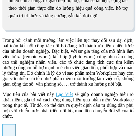
nhiều chức năng: từ giao tiếp nội bộ, chia sẻ tài liệu, cộng tác
theo thời gian thực đến đo lường hiệu quả công việc, hỗ trợ
quản trị tri thức và tăng cường gắn kết đội ngũ
Trong bối cảnh môi trường làm việc liên tục thay đổi sau đại dịch,
bài toán kết nối cộng tác nội bộ đang trở thành ưu tiên chiến lược
của nhiều doanh nghiệp. Đặc biệt, với sự gia tăng của mô hình làm
việc từ xa (remote work), kết hợp (hybrid work) cùng nhu cầu nâng
cao trải nghiệm nhân viên, các tổ chức đang tích cực tìm kiếm
những công cụ hỗ trợ mạnh mẽ cho việc giao tiếp, phối hợp và quản
lý thông tin. Đó chính là lý do vì sao phần mềm Workplace hay còn
gọi với nhiều cái tên như phần mềm môi trường làm việc số, không
gian cộng tác số, văn phòng số, … trở thành xu hướng nổi bật.
Mục tiêu của bài viết này
Lạc Việt
sẽ giúp doanh nghiệp hiểu rõ
khái niệm, giá trị và cách ứng dụng hiệu quả phần mềm Workplace
trong thực tế. Từ đó, có thể đưa ra quyết định đầu tư đúng đắn phù
hợp với chiến lược phát triển nội bộ, mục tiêu chuyển đổi số của tổ
chức.