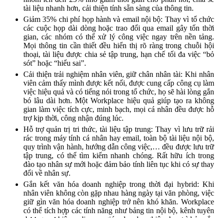
tài liệu nhanh hơn, cải thiện tính sẵn sàng của thông tin.
Giảm 35% chi phí họp hành và email nội bộ: Thay vì tổ chức
các cuộc họp dài dòng hoặc trao đổi qua email gây tốn thời
gian, các nhóm có thể xử lý công việc ngay trên nền tảng.
Mọi thông tin cần thiết đều hiển thị rõ ràng trong chuỗi hội
thoại, tài liệu được chia sẻ tập trung, hạn chế tối đa việc “bỏ
sót” hoặc “hiểu sai”.
Cải thiện trải nghiệm nhân viên, giữ chân nhân tài: Khi nhân
viên cảm thấy mình được kết nối, được cung cấp công cụ làm
việc hiệu quả và có tiếng nói trong tổ chức, họ sẽ hài lòng gắn
bó lâu dài hơn. Một Workplace hiệu quả giúp tạo ra không
gian làm việc tích cực, minh bạch, mọi cá nhân đều được hỗ
trợ kịp thời, công nhận đúng lúc.
Hỗ trợ quản trị tri thức, tài liệu tập trung: Thay vì lưu trữ rải
rác trong máy tính cá nhân hay email, toàn bộ tài liệu nội bộ,
quy trình vận hành, hướng dẫn công việc,… đều được lưu trữ
tập trung, có thể tìm kiếm nhanh chóng. Rất hữu ích trong
đào tạo nhân sự mới hoặc đảm bảo tính liên tục khi có sự thay
đổi về nhân sự.
Gắn kết văn hóa doanh nghiệp trong thời đại hybrid: Khi
nhân viên không còn gặp nhau hàng ngày tại văn phòng, việc
giữ gìn văn hóa doanh nghiệp trở nên khó khăn. Workplace
có thể tích hợp các tính năng như bảng tin nội bộ, kênh tuyên