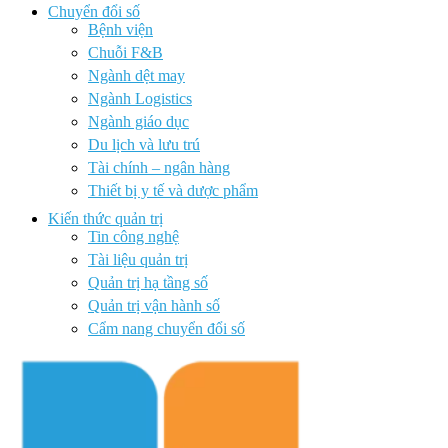
Chuyển đổi số
Bệnh viện
Chuỗi F&B
Ngành dệt may
Ngành Logistics
Ngành giáo dục
Du lịch và lưu trú
Tài chính – ngân hàng
Thiết bị y tế và dược phẩm
Kiến thức quản trị
Tin công nghệ
Tài liệu quản trị
Quản trị hạ tầng số
Quản trị vận hành số
Cẩm nang chuyển đổi số