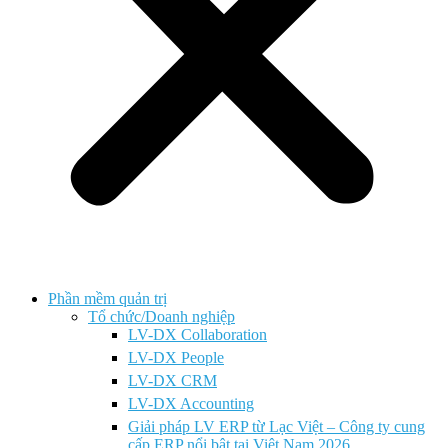
Phần mềm quản trị
Tổ chức/Doanh nghiệp
LV-DX Collaboration
LV-DX People
LV-DX CRM
LV-DX Accounting
Giải pháp LV ERP từ Lạc Việt – Công ty cung
cấp ERP nổi bật tại Việt Nam 2026