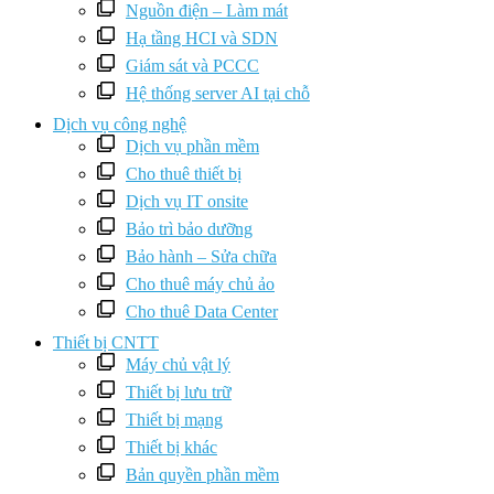
Nguồn điện – Làm mát
Hạ tầng HCI và SDN
Giám sát và PCCC
Hệ thống server AI tại chỗ
Dịch vụ công nghệ
Dịch vụ phần mềm
Cho thuê thiết bị
Dịch vụ IT onsite
Bảo trì bảo dưỡng
Bảo hành – Sửa chữa
Cho thuê máy chủ ảo
Cho thuê Data Center
Thiết bị CNTT
Máy chủ vật lý
Thiết bị lưu trữ
Thiết bị mạng
Thiết bị khác
Bản quyền phần mềm