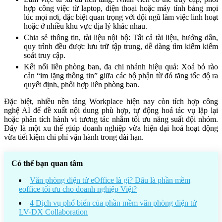
hợp công việc từ laptop, điện thoại hoặc máy tính bảng mọi
lúc mọi nơi, đặc biệt quan trọng với đội ngũ làm việc linh hoạt
hoặc ở nhiều khu vực địa lý khác nhau.
Chia sẻ thông tin, tài liệu nội bộ: Tất cả tài liệu, hướng dẫn,
quy trình đều được lưu trữ tập trung, dễ dàng tìm kiếm kiểm
soát truy cập.
Kết nối liên phòng ban, đa chi nhánh hiệu quả: Xoá bỏ rào
cản “im lặng thông tin” giữa các bộ phận từ đó tăng tốc độ ra
quyết định, phối hợp liên phòng ban.
Đặc biệt, nhiều nền tảng Workplace hiện nay còn tích hợp công
nghệ AI để đề xuất nội dung phù hợp, tự động hoá tác vụ lặp lại
hoặc phân tích hành vi tương tác nhằm tối ưu năng suất đội nhóm.
Đây là một xu thế giúp doanh nghiệp vừa hiện đại hoá hoạt động
vừa tiết kiệm chi phí vận hành trong dài hạn.
Có thể bạn quan tâm
Văn phòng điện tử eOffice là gì? Đâu là phần mềm
eoffice tối ưu cho doanh nghiệp Việt?
4 Dịch vụ phổ biến của phần mềm văn phòng điện tử
LV-DX Collaboration