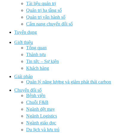
Tài liệu quản trị
Quản trị hạ tầng số
Quản trị vận hành số
Cẩm nang chuyển đổi số
Tuyển dụng
Giới thiệu
Tổng quan
Thành tựu
Tin tức – Sự kiện
Khách hàng
Giải pháp
Quản lý năng lượng và giảm phát thải carbon
Chuyển đổi số
Bệnh viện
Chuỗi F&B
Ngành dệt may
Ngành Logistics
Ngành giáo dục
Du lịch và lưu trú