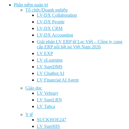
Phần mềm quản trị
Tổ chức/Doanh nghiệp
LV-DX Collaboration
LV-DX People
LV-DX CRM
LV-DX Accounting
Giải pháp LV ERP từ Lạc Việt – Công ty cung
cấp ERP nổi bật tại Việt Nam 2026
LV EXP
LV eLearning
LV SureDMS
LV Chatbot AI
LV Financial AI Agent
Giáo dục
LV Vebrary
LV SureLRN
LV Tabca
Y tế
SUCKHOE247
LV SureHIS