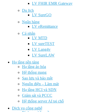
LV FHIR EMR Gateway
Du lịch
LV SureGO
Ngân hàng
LV eRemittance
Cá nhân
LV MTD
LV sureTEST
LV Lang4v
LV SureLAW
Hạ tầng nền tảng
Hạ tầng ảo hóa
Hệ thống mạng
Sao lưu và bảo mật
Nguồn điện – Làm mát
Hạ tầng HCI và SDN
Giám sát và PCCC
Hệ thống server AI tại chỗ
Dịch vụ công nghệ