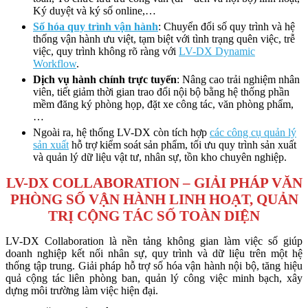
Ký duyệt và ký số online,…
Số hóa quy trình vận hành
: Chuyển đổi số quy trình và hệ
thống vận hành ưu việt, tạm biệt với tình trạng quên việc, trễ
việc, quy trình không rõ ràng với
LV-DX Dynamic
Workflow
.
Dịch vụ hành chính trực tuyến
: Nâng cao trải nghiệm nhân
viên, tiết giảm thời gian trao đổi nội bộ bằng hệ thống phần
mềm đăng ký phòng họp, đặt xe công tác, văn phòng phẩm,
…
Ngoài ra, hệ thống LV-DX còn tích hợp
các công cụ quản lý
sản xuất
hỗ trợ kiểm soát sản phẩm, tối ưu quy trình sản xuất
và quản lý dữ liệu vật tư, nhân sự, tồn kho chuyên nghiệp.
LV-DX COLLABORATION – GIẢI PHÁP VĂN
PHÒNG SỐ VẬN HÀNH LINH HOẠT, QUẢN
TRỊ CỘNG TÁC SỐ TOÀN DIỆN
LV-DX Collaboration là nền tảng không gian làm việc số giúp
doanh nghiệp kết nối nhân sự, quy trình và dữ liệu trên một hệ
thống tập trung. Giải pháp hỗ trợ số hóa vận hành nội bộ, tăng hiệu
quả cộng tác liên phòng ban, quản lý công việc minh bạch, xây
dựng môi trường làm việc hiện đại.