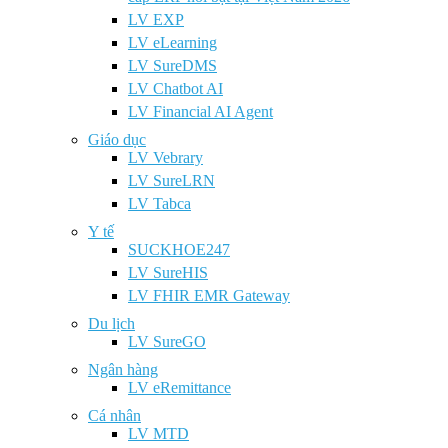
LV EXP
LV eLearning
LV SureDMS
LV Chatbot AI
LV Financial AI Agent
Giáo dục
LV Vebrary
LV SureLRN
LV Tabca
Y tế
SUCKHOE247
LV SureHIS
LV FHIR EMR Gateway
Du lịch
LV SureGO
Ngân hàng
LV eRemittance
Cá nhân
LV MTD