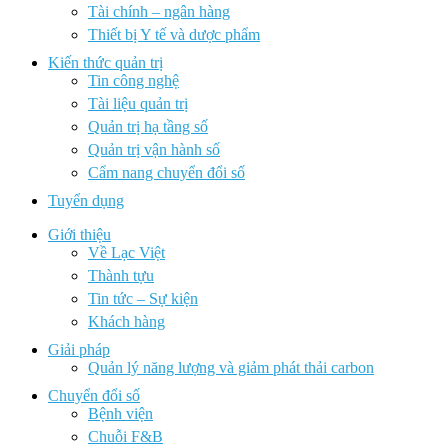
Tài chính – ngân hàng
Thiết bị Y tế và dược phẩm
Kiến thức quản trị
Tin công nghệ
Tài liệu quản trị
Quản trị hạ tầng số
Quản trị vận hành số
Cẩm nang chuyển đổi số
Tuyển dụng
Giới thiệu
Về Lạc Việt
Thành tựu
Tin tức – Sự kiện
Khách hàng
Giải pháp
Quản lý năng lượng và giảm phát thải carbon
Chuyển đổi số
Bệnh viện
Chuỗi F&B