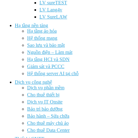
LV sureTEST
LV Lang4v
LV SureLAW
Hạ tầng nền tảng
Hạ tầng ảo hóa
Hệ thống mạng
Sao lưu và bảo mật
Nguồn điện – Làm mát
Hạ tầng HCI và SDN
Giám sát và PCCC
Hệ thống server AI tại chỗ
Dịch vụ công nghệ
Dịch vụ phần mềm
Cho thuê thiết bị
Dịch vụ IT Onsite
Bảo trì bảo dưỡng
Bảo hành – Sửa chữa
Cho thuê máy chủ ảo
Cho thuê Data Center