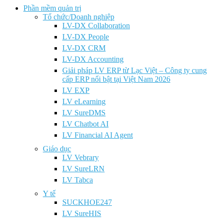
Phần mềm quản trị
Tổ chức/Doanh nghiệp
LV-DX Collaboration
LV-DX People
LV-DX CRM
LV-DX Accounting
Giải pháp LV ERP từ Lạc Việt – Công ty cung
cấp ERP nổi bật tại Việt Nam 2026
LV EXP
LV eLearning
LV SureDMS
LV Chatbot AI
LV Financial AI Agent
Giáo dục
LV Vebrary
LV SureLRN
LV Tabca
Y tế
SUCKHOE247
LV SureHIS