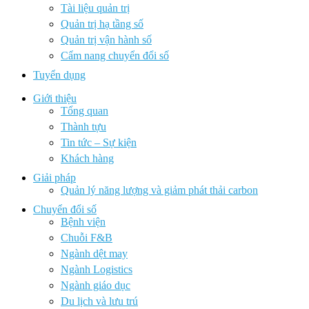
Tài liệu quản trị
Quản trị hạ tầng số
Quản trị vận hành số
Cẩm nang chuyển đổi số
Tuyển dụng
Giới thiệu
Tổng quan
Thành tựu
Tin tức – Sự kiện
Khách hàng
Giải pháp
Quản lý năng lượng và giảm phát thải carbon
Chuyển đổi số
Bệnh viện
Chuỗi F&B
Ngành dệt may
Ngành Logistics
Ngành giáo dục
Du lịch và lưu trú