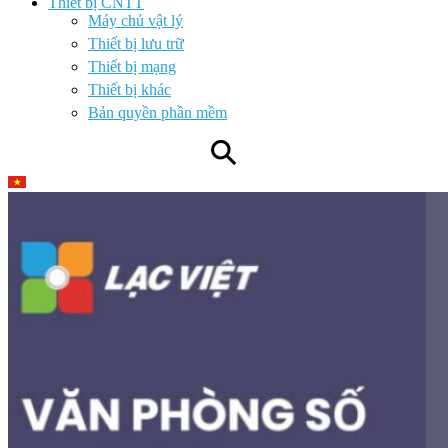
Thiết bị CNTT
Máy chủ vật lý
Thiết bị lưu trữ
Thiết bị mạng
Thiết bị khác
Bản quyền phần mềm
⚲