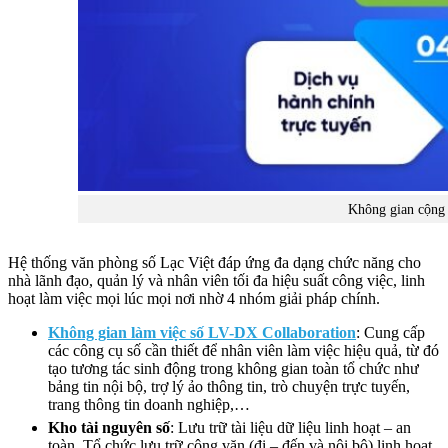
Không gian cộng 
Hệ thống văn phòng số Lạc Việt đáp ứng đa dạng chức năng cho
nhà lãnh đạo, quản lý và nhân viên tối đa hiệu suất công việc, linh
hoạt làm việc mọi lúc mọi nơi nhờ 4 nhóm giải pháp chính.
Không gian làm việc số LV-DX Collaboration
: Cung cấp
các công cụ số cần thiết để nhân viên làm việc hiệu quả, từ đó
tạo tương tác sinh động trong không gian toàn tổ chức như
bảng tin nội bộ, trợ lý ảo thông tin, trò chuyện trực tuyến,
trang thông tin doanh nghiệp,…
Kho tài nguyên số
: Lưu trữ tài liệu dữ liệu linh hoạt – an
toàn, Tổ chức lưu trữ công văn (đi – đến và nội bộ) linh hoạt,