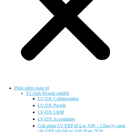
Phần mềm quản trị
Tổ chức/Doanh nghiệp
LV-DX Collaboration
LV-DX People
LV-DX CRM
LV-DX Accounting
Giải pháp LV ERP từ Lạc Việt – Công ty cung
cấp ERP nổi bật tại Việt Nam 2026