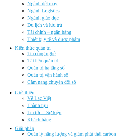
Ngành dệt may
Ngành Logistics
Ngành giáo dục
Du lịch và lưu trú
Tài chính – ngân hàng
Thiết bị y tế và dược phẩm
Kiến thức quản trị
Tin công nghệ
Tài liệu quản trị
Quản trị hạ tầng số
Quản trị vận hành số
Cẩm nang chuyển đổi số
Giới thiệu
Về Lạc Việt
Thành tựu
Tin tức – Sự kiện
Khách hàng
Giải pháp
Quản lý năng lượng và giảm phát thải carbon