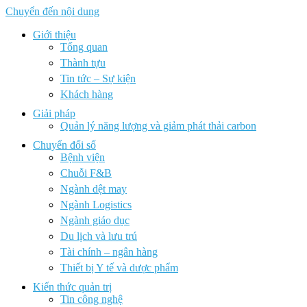
Chuyển đến nội dung
Giới thiệu
Tổng quan
Thành tựu
Tin tức – Sự kiện
Khách hàng
Giải pháp
Quản lý năng lượng và giảm phát thải carbon
Chuyển đổi số
Bệnh viện
Chuỗi F&B
Ngành dệt may
Ngành Logistics
Ngành giáo dục
Du lịch và lưu trú
Tài chính – ngân hàng
Thiết bị Y tế và dược phẩm
Kiến thức quản trị
Tin công nghệ