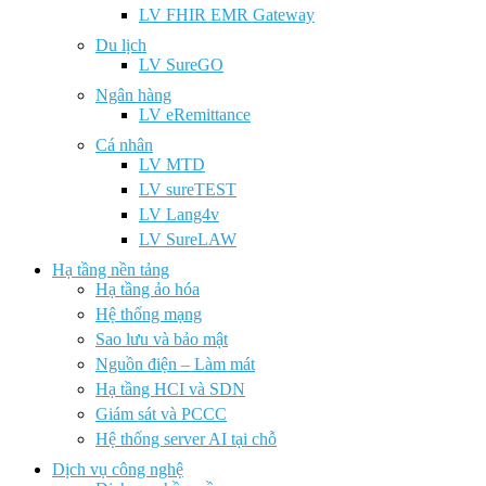
LV FHIR EMR Gateway
Du lịch
LV SureGO
Ngân hàng
LV eRemittance
Cá nhân
LV MTD
LV sureTEST
LV Lang4v
LV SureLAW
Hạ tầng nền tảng
Hạ tầng ảo hóa
Hệ thống mạng
Sao lưu và bảo mật
Nguồn điện – Làm mát
Hạ tầng HCI và SDN
Giám sát và PCCC
Hệ thống server AI tại chỗ
Dịch vụ công nghệ