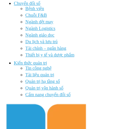
Chuyển đổi số
Bệnh viện
Chuỗi F&B
Ngành dệt may
Ngành Logistics
Ngành giáo dục
Du lịch và lưu trú
Tài chính – ngân hàng
Thiết bị y tế và dược phẩm
Kiến thức quản trị
Tin công nghệ
Tài liệu quản trị
Quản trị hạ tầng số
Quản trị vận hành số
Cẩm nang chuyển đổi số