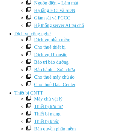
Nguồn điện – Làm mát
Hạ tầng HCI và SDN
Giám sát và PCCC
Hệ thống server AI tại chỗ
Dịch vụ công nghệ
Dịch vụ phần mềm
Cho thuê thiết bị
Dịch vụ IT onsite
Bảo trì bảo dưỡng
Bảo hành – Sửa chữa
Cho thuê máy chủ ảo
Cho thuê Data Center
Thiết bị CNTT
Máy chủ vật lý
Thiết bị lưu trữ
Thiết bị mạng
Thiết bị khác
Bản quyền phần mềm