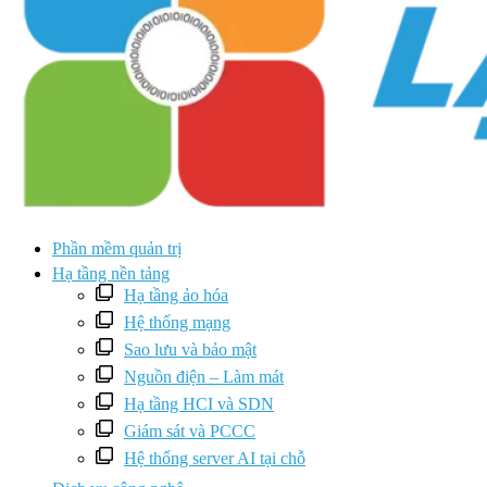
Phần mềm quản trị
Hạ tầng nền tảng
Hạ tầng ảo hóa
Hệ thống mạng
Sao lưu và bảo mật
Nguồn điện – Làm mát
Hạ tầng HCI và SDN
Giám sát và PCCC
Hệ thống server AI tại chỗ