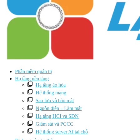
Phần mềm quản trị
Hạ tầng nền tảng
Hạ tầng ảo hóa
Hệ thống mạng
Sao lưu và bảo mật
Nguồn điện – Làm mát
Hạ tầng HCI và SDN
Giám sát và PCCC
Hệ thống server AI tại chỗ