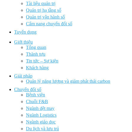
Tài liệu quản trị
Quản trị hạ tầng số
Quản trị vận hành số
Cẩm nang chuyển đổi số
Tuyển dụng
Giới thiệu
Tổng quan
Thành tựu
Tin tức – Sự kiện
Khách hàng
Giải pháp
Quản lý năng lượng và giảm phát thải carbon
Chuyển đổi số
Bệnh viện
Chuỗi F&B
Ngành dệt may
Ngành Logistics
Ngành giáo dục
Du lịch và lưu trú