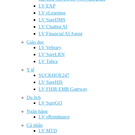
LV EXP
LV eLearning
LV SureDMS
LV Chatbot AI
LV Financial AI Agent
Giáo dục
LV Vebrary
LV SureLRN
LV Tabca
Y tế
SUCKHOE247
LV SureHIS
LV FHIR EMR Gateway
Du lịch
LV SureGO
Ngân hàng
LV eRemittance
Cá nhân
LV MTD