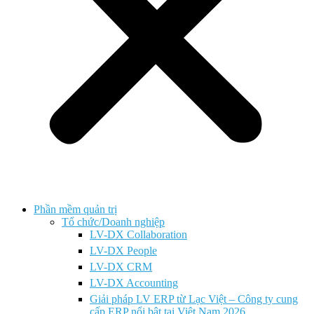
Phần mềm quản trị
Tổ chức/Doanh nghiệp
LV-DX Collaboration
LV-DX People
LV-DX CRM
LV-DX Accounting
Giải pháp LV ERP từ Lạc Việt – Công ty cung
cấp ERP nổi bật tại Việt Nam 2026