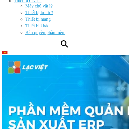
Thiết bị CNTT
Máy chủ vật lý
Thiết bị lưu trữ
Thiết bị mạng
Thiết bị khác
Bản quyền phần mềm
⚲