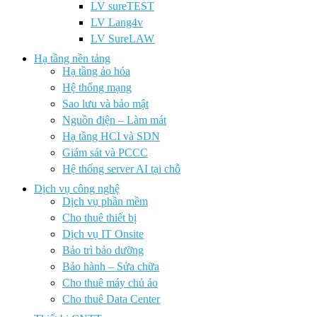
LV sureTEST
LV Lang4v
LV SureLAW
Hạ tầng nền tảng
Hạ tầng ảo hóa
Hệ thống mạng
Sao lưu và bảo mật
Nguồn điện – Làm mát
Hạ tầng HCI và SDN
Giám sát và PCCC
Hệ thống server AI tại chỗ
Dịch vụ công nghệ
Dịch vụ phần mềm
Cho thuê thiết bị
Dịch vụ IT Onsite
Bảo trì bảo dưỡng
Bảo hành – Sửa chữa
Cho thuê máy chủ ảo
Cho thuê Data Center