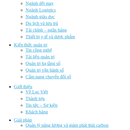
Ngành dệt may
Ngành Logistics
Ngành giáo dục
Du lịch và lưu trú
Tài chính – ngân hàng
Thiết bị y tế và dược phẩm
Kiến thức quản trị
Tin công nghệ
Tài liệu quản trị
Quản trị hạ tầng số
Quản trị vận hành số
Cẩm nang chuyển đổi số
Giới thiệu
Về Lạc Việt
Thành tựu
Tin tức – Sự kiện
Khách hàng
Giải pháp
Quản lý năng lượng và giảm phát thải carbon