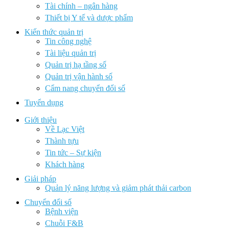
Tài chính – ngân hàng
Thiết bị Y tế và dược phẩm
Kiến thức quản trị
Tin công nghệ
Tài liệu quản trị
Quản trị hạ tầng số
Quản trị vận hành số
Cẩm nang chuyển đổi số
Tuyển dụng
Giới thiệu
Về Lạc Việt
Thành tựu
Tin tức – Sự kiện
Khách hàng
Giải pháp
Quản lý năng lượng và giảm phát thải carbon
Chuyển đổi số
Bệnh viện
Chuỗi F&B