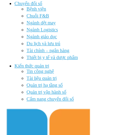
Chuyển đổi số
Bệnh viện
Chuỗi F&B
Ngành dệt may
Ngành Logistics
Ngành giáo dục
Du lịch và lưu trú
Tài chính – ngân hàng
Thiết bị y tế và dược phẩm
Kiến thức quản trị
Tin công nghệ
Tài liệu quản trị
Quản trị hạ tầng số
Quản trị vận hành số
Cẩm nang chuyển đổi số