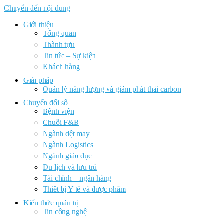
Chuyển đến nội dung
Giới thiệu
Tổng quan
Thành tựu
Tin tức – Sự kiện
Khách hàng
Giải pháp
Quản lý năng lượng và giảm phát thải carbon
Chuyển đổi số
Bệnh viện
Chuỗi F&B
Ngành dệt may
Ngành Logistics
Ngành giáo dục
Du lịch và lưu trú
Tài chính – ngân hàng
Thiết bị Y tế và dược phẩm
Kiến thức quản trị
Tin công nghệ