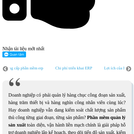
Nhận tài liệu mới nhất
phần mềm erp
Chi phí triển khai ERP
Lợi ích của ERP
Phần mề
a ERP
Phần mềm ERP
Hệ thống ERP
Phần mềm quản lý doanh
Doanh nghiệp có phải quản lý hàng chục công đoạn sản xuất,
hàng trăm thiết bị và hàng nghìn công nhân viên cùng lúc?
Hay doanh nghiệp vẫn đang kiểm soát chất lượng sản phẩm
thủ công từng giai đoạn, từng sản phẩm?
Phần mềm quản lý
sản xuất
toàn diện, vận hành liền mạch chính là giải pháp hỗ
trợ doanh nghiệp lập kế hoạch, theo dõi tiến độ sản xuất, kiểm