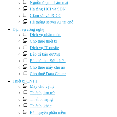
Nguồn điện – Làm mát
Hạ tầng HCI và SDN
Giám sát và PCCC
Hệ thống server AI tại chỗ
Dịch vụ công nghệ
Dịch vụ phần mềm
Cho thuê thiết bị
Dịch vụ IT onsite
Bảo trì bảo dưỡng
Bảo hành – Sửa chữa
Cho thuê máy chủ ảo
Cho thuê Data Center
Thiết bị CNTT
Máy chủ vật lý
Thiết bị lưu trữ
Thiết bị mạng
Thiết bị khác
Bản quyền phần mềm