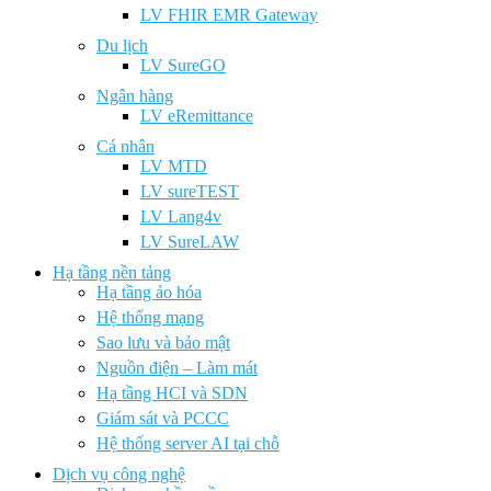
LV FHIR EMR Gateway
Du lịch
LV SureGO
Ngân hàng
LV eRemittance
Cá nhân
LV MTD
LV sureTEST
LV Lang4v
LV SureLAW
Hạ tầng nền tảng
Hạ tầng ảo hóa
Hệ thống mạng
Sao lưu và bảo mật
Nguồn điện – Làm mát
Hạ tầng HCI và SDN
Giám sát và PCCC
Hệ thống server AI tại chỗ
Dịch vụ công nghệ