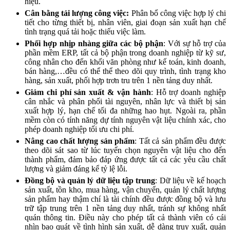
hiệu.
Cân bằng tải lượng công việc:
Phân bổ công việc hợp lý chi
tiết cho từng thiết bị, nhân viên, giai đoạn sản xuất hạn chế
tình trạng quá tải hoặc thiếu việc làm.
Phối hợp nhịp nhàng giữa các bộ phận
: Với sự hỗ trợ của
phần mềm ERP, tất cả bộ phận trong doanh nghiệp từ kỹ sư,
công nhân cho đến khối văn phòng như kế toán, kinh doanh,
bán hàng,…đều có thể thể theo dõi quy trình, tình trạng kho
hàng, sản xuất, phối hợp trơn tru trên 1 nền tảng duy nhất.
Giảm chi phí sản xuất & vận hành
: Hỗ trợ doanh nghiệp
cân nhắc và phân phối tài nguyên, nhân lực và thiết bị sản
xuất hợp lý, hạn chế tối đa những hao hụt. Ngoài ra, phần
mềm còn có tính năng dự tính nguyên vật liệu chính xác, cho
phép doanh nghiệp tối ưu chi phí.
Nâng cao chất lượng sản phẩm
: Tất cả sản phẩm đều được
theo dõi sát sao từ lúc tuyển chọn nguyên vật liệu cho đến
thành phẩm, đảm bảo đáp ứng được tất cả các yêu cầu chất
lượng và giảm đáng kể tỷ lệ lỗi.
Đồng bộ và quản lý dữ liệu tập trung
: Dữ liệu về kế hoạch
sản xuất, tồn kho, mua hàng, vận chuyển, quản lý chất lượng
sản phẩm hay thậm chí là tài chính đều được đồng bộ và lưu
trữ tập trung trên 1 nền tảng duy nhất, tránh sự không nhất
quán thông tin. Điều này cho phép tất cả thành viên có cái
nhìn bao quát về tình hình sản xuất, dễ dàng truy xuất, quản