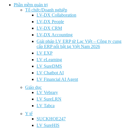
Phần mềm quản trị
Tổ chức/Doanh nghiệp
LV-DX Collaboration
LV-DX People
LV-DX CRM
LV-DX Accounting
Giải pháp LV ERP từ Lạc Việt – Công ty cung
cấp ERP nổi bật tại Việt Nam 2026
LV EXP
LV eLearning
LV SureDMS
LV Chatbot AI
LV Financial AI Agent
Giáo dục
LV Vebrary
LV SureLRN
LV Tabca
Y tế
SUCKHOE247
LV SureHIS