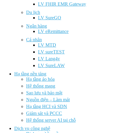
LV FHIR EMR Gateway
Du lịch
LV SureGO
Ngân hàng
LV eRemittance
Cá nhân
LV MTD
LV sureTEST
LV Lang4v
LV SureLAW
Hạ tầng nền tảng
Hạ tầng ảo hóa
Hệ thống mạng
Sao lưu và bảo mật
Nguồn điện – Làm mát
Hạ tầng HCI và SDN
Giám sát và PCCC
Hệ thống server AI tại chỗ
Dịch vụ công nghệ