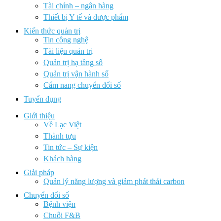
Tài chính – ngân hàng
Thiết bị Y tế và dược phẩm
Kiến thức quản trị
Tin công nghệ
Tài liệu quản trị
Quản trị hạ tầng số
Quản trị vận hành số
Cẩm nang chuyển đổi số
Tuyển dụng
Giới thiệu
Về Lạc Việt
Thành tựu
Tin tức – Sự kiện
Khách hàng
Giải pháp
Quản lý năng lượng và giảm phát thải carbon
Chuyển đổi số
Bệnh viện
Chuỗi F&B