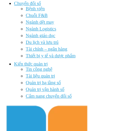
Chuyển đổi số
Bệnh viện
Chuỗi F&B
Ngành dệt may
Ngành Logistics
Ngành giáo dục
Du lịch và lưu trú
Tài chính – ngân hàng
Thiết bị y tế và dược phẩm
Kiến thức quản trị
Tin công nghệ
Tài liệu quản trị
Quản trị hạ tầng số
Quản trị vận hành số
Cẩm nang chuyển đổi số