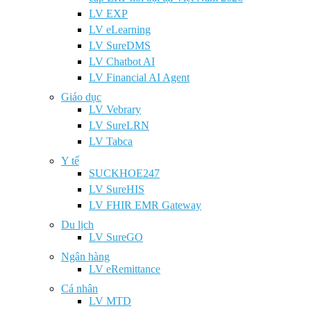
LV EXP
LV eLearning
LV SureDMS
LV Chatbot AI
LV Financial AI Agent
Giáo dục
LV Vebrary
LV SureLRN
LV Tabca
Y tế
SUCKHOE247
LV SureHIS
LV FHIR EMR Gateway
Du lịch
LV SureGO
Ngân hàng
LV eRemittance
Cá nhân
LV MTD