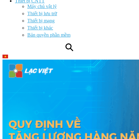
Thiết bị CNTT
Máy chủ vật lý
Thiết bị lưu trữ
Thiết bị mạng
Thiết bị khác
Bản quyền phần mềm
⚲