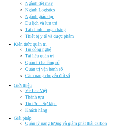
Ngành dệt may
Ngành Logistics
Ngành giáo dục
Du lịch và lưu trú
Tài chính – ngân hàng
Thiết bị y tế và dược phẩm
Kiến thức quản trị
Tin công nghệ
Tài liệu quản trị
Quản trị hạ tầng số
Quản trị vận hành số
Cẩm nang chuyển đổi số
Giới thiệu
Về Lạc Việt
Thành tựu
Tin tức – Sự kiện
Khách hàng
Giải pháp
Quản lý năng lượng và giảm phát thải carbon