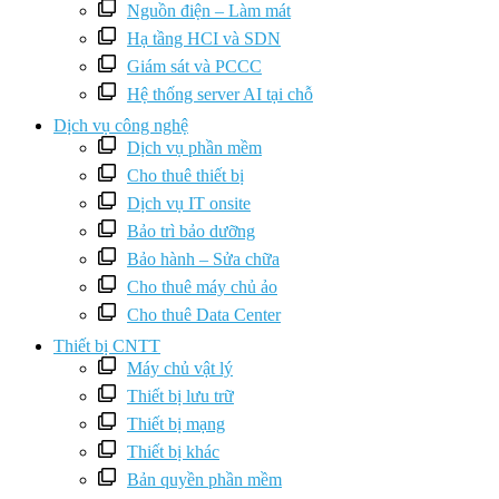
Nguồn điện – Làm mát
Hạ tầng HCI và SDN
Giám sát và PCCC
Hệ thống server AI tại chỗ
Dịch vụ công nghệ
Dịch vụ phần mềm
Cho thuê thiết bị
Dịch vụ IT onsite
Bảo trì bảo dưỡng
Bảo hành – Sửa chữa
Cho thuê máy chủ ảo
Cho thuê Data Center
Thiết bị CNTT
Máy chủ vật lý
Thiết bị lưu trữ
Thiết bị mạng
Thiết bị khác
Bản quyền phần mềm