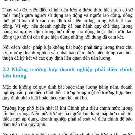
Thay vào đó, việc điều chỉnh tiền lương được thực hiện trên cơ sở
thỏa thuận giữa người sử dụng lao động và người lao động, đồng
thời phải tuân thủ các quy định về tiền lương trong Bộ luật Lao
động. Vì vậy, nếu doanh nghiệp đã ban hành quy chế tăng lương
hàng năm, quy định trong hợp đồng lao động hoặc thỏa ước lao
động tập thể thì cần thực hiện đúng những nội dung đã cam kết.
Nói cách khác, pháp luật không bắt buộc phải tăng lương theo chu
kỳ, nhưng doanh nghiệp vẫn phải bảo đảm thực hiện đúng các thỏa
thuận đã ký kết và các quy định liên quan đến tiền lương.
2.2 Những trường hợp doanh nghiệp phải điều chỉnh
tiền lương
Mặc dù không có quy định bắt buộc tăng lương hằng năm, doanh
nghiệp vẫn phải điều chỉnh tiền lương trong một số trường hợp theo
quy định pháp luật hoặc theo cam kết nội bộ.
Trường hợp phổ biến nhất là khi Chính phủ điều chỉnh mức lương
tối thiểu vùng. Nếu mức lương của người lao động thấp hơn mức tối
thiểu mới áp dụng, doanh nghiệp phải rà soát và điều chỉnh để bảo
đảm tuân thủ quy định.
Ngoài ra, doanh nghiệp cũng cần điều chỉnh tiền lương khi người