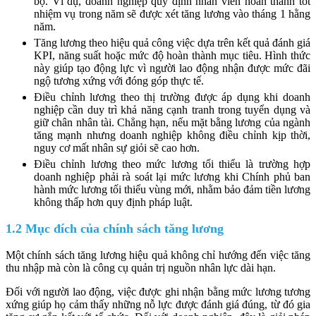
bộ. Ví dụ, doanh nghiệp quy định nhân viên hoàn thành tốt
nhiệm vụ trong năm sẽ được xét tăng lương vào tháng 1 hằng
năm.
Tăng lương theo hiệu quả công việc dựa trên kết quả đánh giá
KPI, năng suất hoặc mức độ hoàn thành mục tiêu. Hình thức
này giúp tạo động lực vì người lao động nhận được mức đãi
ngộ tương xứng với đóng góp thực tế.
Điều chỉnh lương theo thị trường được áp dụng khi doanh
nghiệp cần duy trì khả năng cạnh tranh trong tuyển dụng và
giữ chân nhân tài. Chẳng hạn, nếu mặt bằng lương của ngành
tăng mạnh nhưng doanh nghiệp không điều chỉnh kịp thời,
nguy cơ mất nhân sự giỏi sẽ cao hơn.
Điều chỉnh lương theo mức lương tối thiểu là trường hợp
doanh nghiệp phải rà soát lại mức lương khi Chính phủ ban
hành mức lương tối thiểu vùng mới, nhằm bảo đảm tiền lương
không thấp hơn quy định pháp luật.
1.2 Mục đích của chính sách tăng lương
Một chính sách tăng lương hiệu quả không chỉ hướng đến việc tăng
thu nhập mà còn là công cụ quản trị nguồn nhân lực dài hạn.
Đối với người lao động, việc được ghi nhận bằng mức lương tương
xứng giúp họ cảm thấy những nỗ lực được đánh giá đúng, từ đó gia