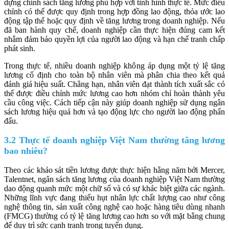
dựng chính sách tăng lương phù hợp với tình hình thực tế. Mức điều
chỉnh có thể được quy định trong hợp đồng lao động, thỏa ước lao
động tập thể hoặc quy định về tăng lương trong doanh nghiệp. Nếu
đã ban hành quy chế, doanh nghiệp cần thực hiện đúng cam kết
nhằm đảm bảo quyền lợi của người lao động và hạn chế tranh chấp
phát sinh.
Trong thực tế, nhiều doanh nghiệp không áp dụng một tỷ lệ tăng
lương cố định cho toàn bộ nhân viên mà phân chia theo kết quả
đánh giá hiệu suất. Chẳng hạn, nhân viên đạt thành tích xuất sắc có
thể được điều chỉnh mức lương cao hơn nhóm chỉ hoàn thành yêu
cầu công việc. Cách tiếp cận này giúp doanh nghiệp sử dụng ngân
sách lương hiệu quả hơn và tạo động lực cho người lao động phấn
đấu.
3.2 Thực tế doanh nghiệp Việt Nam thường tăng lương
bao nhiêu?
Theo các khảo sát tiền lương được thực hiện hằng năm bởi Mercer,
Talentnet, ngân sách tăng lương của doanh nghiệp Việt Nam thường
dao động quanh mức một chữ số và có sự khác biệt giữa các ngành.
Những lĩnh vực đang thiếu hụt nhân lực chất lượng cao như công
nghệ thông tin, sản xuất công nghệ cao hoặc hàng tiêu dùng nhanh
(FMCG) thường có tỷ lệ tăng lương cao hơn so với mặt bằng chung
để duy trì sức cạnh tranh trong tuyển dụng.