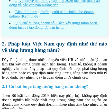
Quy định về tiền lương cập nhật 2026 theo Bộ luật Lao
động và các văn bản hướng dẫn
Cách tính lương thưởng cuối năm chuẩn cho doanh
nghiệp (Kèm ví dụ)
Quy chế thưởng doanh số: Cách xây dựng minh bạch,
đúng luật và tạo động lực bán hàng
2. Pháp luật Việt Nam quy định như thế nào
về tăng lương hàng năm?
Đây là nội dung được nhiều chuyên viên HR và nhà quản lý quan
tâm khi xây dựng chính sách tiền lương. Thực tế, không ít doanh
nghiệp vẫn hiểu rằng pháp luật quy định bắt buộc phải tăng lương
hằng năm hoặc có quy định mức tăng lương hàng năm theo một tỷ
lệ cố định. Tuy nhiên, đây là quan điểm chưa chính xác.
2.1 Có bắt buộc tăng lương hàng năm không?
Theo Bộ luật Lao động 2019, hiện nay pháp luật không quy định
doanh nghiệp bắt buộc phải tăng lương hằng năm cho người lao
động, cũng không quy định doanh nghiệp phải tăng bao nhiêu phần
trăm mỗi năm.