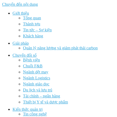
Chuyển đến nội dung
Giới thiệu
Tổng quan
Thành tựu
Tin tức – Sự kiện
Khách hàng
Giải pháp
Quản lý năng lượng và giảm phát thải carbon
Chuyển đổi số
Bệnh viện
Chuỗi F&B
Ngành dệt may
Ngành Logistics
Ngành giáo dục
Du lịch và lưu trú
Tài chính – ngân hàng
Thiết bị Y tế và dược phẩm
Kiến thức quản trị
Tin công nghệ