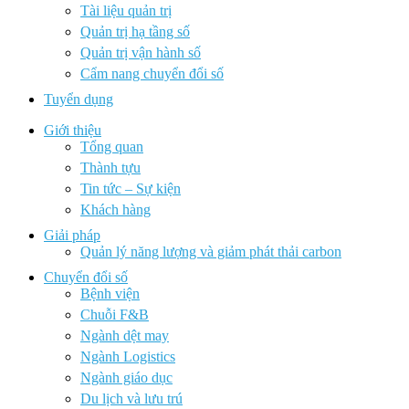
Tài liệu quản trị
Quản trị hạ tầng số
Quản trị vận hành số
Cẩm nang chuyển đổi số
Tuyển dụng
Giới thiệu
Tổng quan
Thành tựu
Tin tức – Sự kiện
Khách hàng
Giải pháp
Quản lý năng lượng và giảm phát thải carbon
Chuyển đổi số
Bệnh viện
Chuỗi F&B
Ngành dệt may
Ngành Logistics
Ngành giáo dục
Du lịch và lưu trú