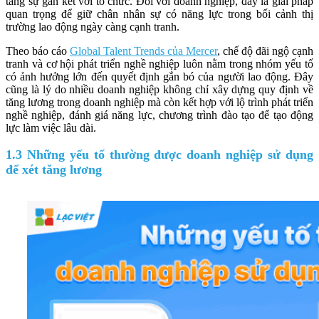
tăng sự gắn kết với tổ chức. Đối với doanh nghiệp, đây là giải pháp
quan trọng để giữ chân nhân sự có năng lực trong bối cảnh thị
trường lao động ngày càng cạnh tranh.
Theo báo cáo
Global Talent Trends của Mercer
, chế độ đãi ngộ cạnh
tranh và cơ hội phát triển nghề nghiệp luôn nằm trong nhóm yếu tố
có ảnh hưởng lớn đến quyết định gắn bó của người lao động. Đây
cũng là lý do nhiều doanh nghiệp không chỉ xây dựng quy định về
tăng lương trong doanh nghiệp mà còn kết hợp với lộ trình phát triển
nghề nghiệp, đánh giá năng lực, chương trình đào tạo để tạo động
lực làm việc lâu dài.
1.3 Những yếu tố thường được doanh nghiệp sử dụng
để xét tăng lương