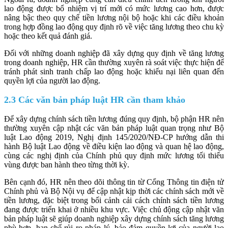
lao động được bổ nhiệm vị trí mới có mức lương cao hơn, được
nâng bậc theo quy chế tiền lương nội bộ hoặc khi các điều khoản
trong hợp đồng lao động quy định rõ về việc tăng lương theo chu kỳ
hoặc theo kết quả đánh giá.
Đối với những doanh nghiệp đã xây dựng quy định về tăng lương
trong doanh nghiệp, HR cần thường xuyên rà soát việc thực hiện để
tránh phát sinh tranh chấp lao động hoặc khiếu nại liên quan đến
quyền lợi của người lao động.
2.3 Các văn bản pháp luật HR cần tham khảo
Để xây dựng chính sách tiền lương đúng quy định, bộ phận HR nên
thường xuyên cập nhật các văn bản pháp luật quan trọng như Bộ
luật Lao động 2019, Nghị định 145/2020/NĐ-CP hướng dẫn thi
hành Bộ luật Lao động về điều kiện lao động và quan hệ lao động,
cùng các nghị định của Chính phủ quy định mức lương tối thiểu
vùng được ban hành theo từng thời kỳ.
Bên cạnh đó, HR nên theo dõi thông tin từ Cổng Thông tin điện tử
Chính phủ và Bộ Nội vụ để cập nhật kịp thời các chính sách mới về
tiền lương, đặc biệt trong bối cảnh cải cách chính sách tiền lương
đang được triển khai ở nhiều khu vực. Việc chủ động cập nhật văn
bản pháp luật sẽ giúp doanh nghiệp xây dựng chính sách tăng lương
phù hợp, hạn chế rủi ro pháp lý, bảo đảm quyền lợi của người lao