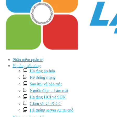
Phần mềm quản trị
Hạ tầng nền tảng
Hạ tầng ảo hóa
Hệ thống mạng
Sao lưu và bảo mật
Nguồn điện – Làm mát
Hạ tầng HCI và SDN
Giám sát và PCCC
Hệ thống server AI tại chỗ