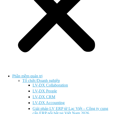
Phần mềm quản trị
Tổ chức/Doanh nghiệp
LV-DX Collaboration
LV-DX People
LV-DX CRM
LV-DX Accounting
Giải pháp LV ERP từ Lạc Việt – Công ty cung
cấp ERP nổi bật tại Việt Nam 2026