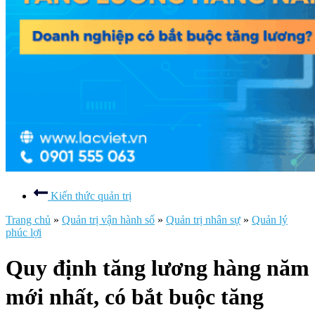
Kiến thức quản trị
Trang chủ
»
Quản trị vận hành số
»
Quản trị nhân sự
»
Quản lý
phúc lợi
Quy định tăng lương hàng năm
mới nhất, có bắt buộc tăng