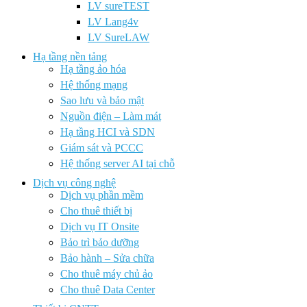
LV sureTEST
LV Lang4v
LV SureLAW
Hạ tầng nền tảng
Hạ tầng ảo hóa
Hệ thống mạng
Sao lưu và bảo mật
Nguồn điện – Làm mát
Hạ tầng HCI và SDN
Giám sát và PCCC
Hệ thống server AI tại chỗ
Dịch vụ công nghệ
Dịch vụ phần mềm
Cho thuê thiết bị
Dịch vụ IT Onsite
Bảo trì bảo dưỡng
Bảo hành – Sửa chữa
Cho thuê máy chủ ảo
Cho thuê Data Center