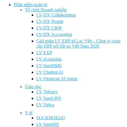
Phần mềm quản trị
Tổ chức/Doanh nghiệp
LV-DX Collaboration
LV-DX People
LV-DX CRM
LV-DX Accounting
Giải pháp LV ERP từ Lạc Việt – Công ty cung
cấp ERP nổi bật tại Việt Nam 2026
LV EXP
LV eLearning
LV SureDMS
LV Chatbot AI
LV Financial AI Agent
Giáo dục
LV Vebrary
LV SureLRN
LV Tabca
Y tế
SUCKHOE247
LV SureHIS